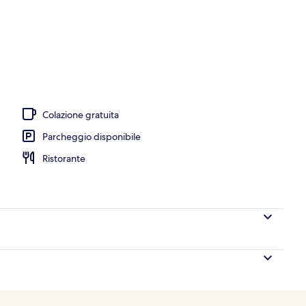
ata, lettini da mare, ombrelloni, un bar sulla spiaggia
Colazione gratuita
Parcheggio disponibile
Ristorante