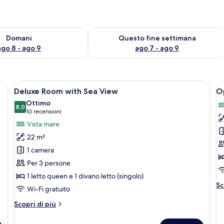
 8
sponibilità per domani, ago 8 - ago 9
Verifica la disponibilità per questo fi
Domani
Questo fine settimana
ago 8 - ago 9
ago 7 - ago 9
ola bianche e un cuscino a fantasia, un comodino con una lampada e un punt
Apri
Camera d'hotel moderna con un letto gr
A
5
Deluxe Room with Sea View
Op
tutte
t
Ottimo
le
8,0
le
8,0 su 10
(10
10 recensioni
foto
f
recensioni)
Vista mare
per
p
22 m²
Deluxe
O
1 camera
Room
P
Per 3 persone
with
S
1 letto queen e 1 divano letto (singolo)
Sea
w
Al
Sc
View
S
Wi-Fi gratuito
de
P
pe
Altri
Scopri di più
&
O
dettagli
Pl
per
P