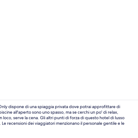
Biancheria da
ts Only dispone di una spiaggia privata dove potrai approfittare di
 piscine all'aperto sono uno spasso, ma se cerchi un po' di relax,
n loco, serve la cena. Gli altri punti di forza di questo hotel di lusso
4 ristoranti;
 Le recensioni dei viaggiatori menzionano il personale gentile e le