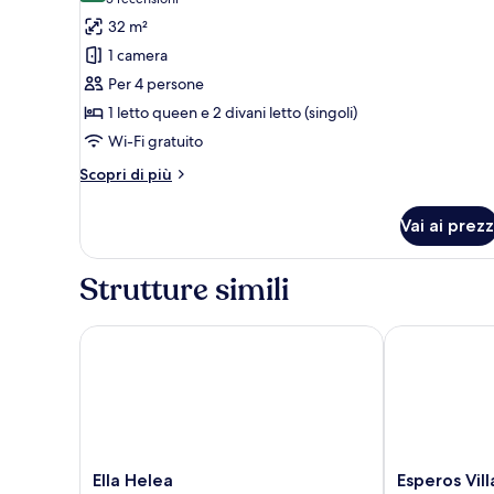
(5
view
foto
recensioni)
32 m²
per
1 camera
Suite
Per 4 persone
monolocale
1 letto queen e 2 divani letto (singoli)
Junior
Wi-Fi gratuito
Altri
Scopri di più
dettagli
per
Vai ai prezz
Suite
monolocale
Junior
Strutture simili
Ella Helea
Esperos Villa
Ella
Esperos
Ella Helea
Esperos Vil