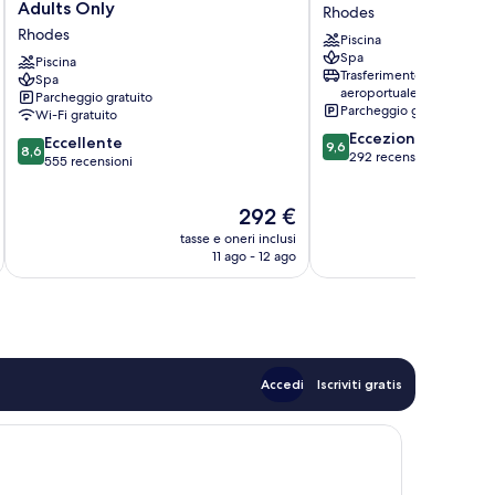
Ixian
Royal
Adults Only
Rhodes
Grand
Villas
Rhodes
Piscina
&
&
Spa
All
Piscina
Spa
Trasferimento
Spa
Suites
Rhodes
aeroportuale
Parcheggio gratuito
-
Parcheggio gratuito
Wi-Fi gratuito
Adults
9.6
Eccezionale
8.6
Only
Eccellente
9,6
8,6
su
292 recensioni
su
Rhodes
555 recensioni
10,
10,
Eccezionale,
Eccellente,
Il
292 €
292
555
prezzo
recensioni
tasse e oneri inclusi
t
recensioni
attuale
11 ago - 12 ago
è
292 €
Accedi
Iscriviti gratis