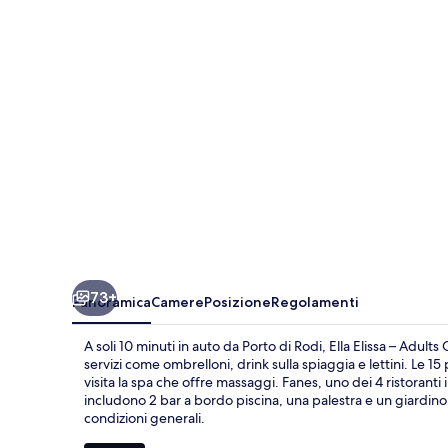
Adults
Only
73+
Panoramica
Camere
Posizione
Regolamenti
A soli 10 minuti in auto da Porto di Rodi, Ella Elissa – Adul
servizi come ombrelloni, drink sulla spiaggia e lettini. Le 15
visita la spa che offre massaggi. Fanes, uno dei 4 ristoranti i
includono 2 bar a bordo piscina, una palestra e un giardino.
condizioni generali.