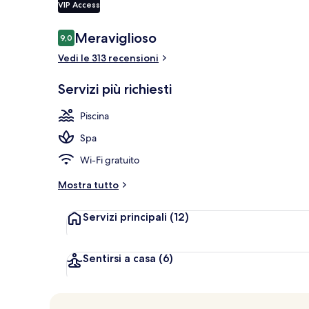
VIP Access
Recensioni
Meraviglioso
9,0
9,0 su 10
Spiaggia priv
Vedi le 313 recensioni
Servizi più richiesti
Piscina
Spa
Wi-Fi gratuito
Mostra tutto
Servizi principali
(12)
Sentirsi a casa
(6)