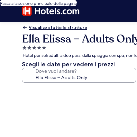
Passa alla sezione principale della pagina
Visualizza tutte le strutture
Ella Elissa – Adults Onl
Struttura
a
Hotel per soli adulti a due passi dalla spiaggia con spa, non 
5.0
Scegli le date per vedere i prezzi
stelle
Dove vuoi andare?
Galleria
fotografica
per
Ella
Elissa
–