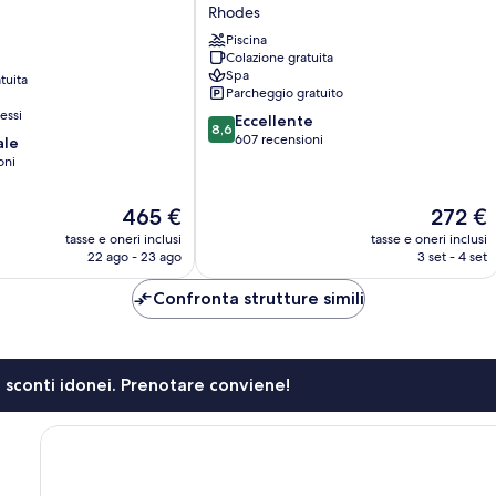
Hotel
Rhodes
&
Piscina
Spa
Colazione gratuita
Rhodes
Spa
tuita
Parcheggio gratuito
essi
8.6
Eccellente
8,6
su
607 recensioni
ale
10,
oni
Eccellente,
607
Il
Il
465 €
272 €
recensioni
prezzo
prezzo
tasse e oneri inclusi
tasse e oneri inclusi
attuale
attuale
22 ago - 23 ago
3 set - 4 set
è
è
465 €
272 €
Confronta strutture simili
li sconti idonei. Prenotare conviene!