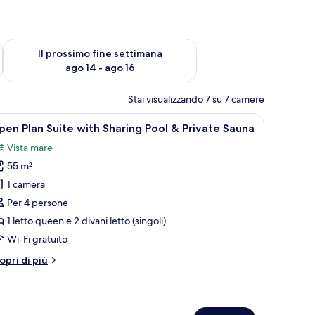
ne settimana, ago 7 - ago 9
Verifica la disponibilità per il prossimo fine settimana, ago 14 
Il prossimo fine settimana
ago 14 - ago 16
Stai visualizzando 7 su 7 camere
o luce a parete.
ande, una scrivania con libri, una sedia e vista sul mare.
pri
Zona piscina con una pergola in legno, sedie in
4
en Plan Suite with Sharing Pool & Private Sauna
utte
Vista mare
55 m²
oto
er
1 camera
pen
Per 4 persone
lan
1 letto queen e 2 divani letto (singoli)
uite
Wi-Fi gratuito
ith
tri
opri di più
haring
ttagli
ool
r
pen
an
rivate