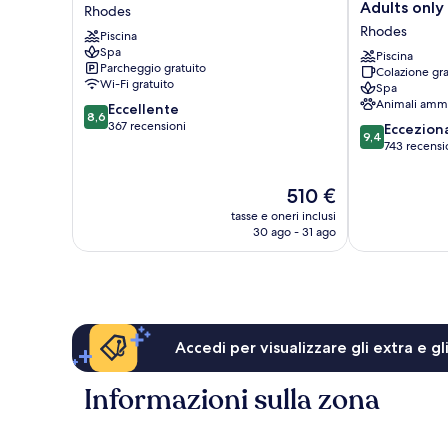
Helea
Village
Adults only
Rhodes
Rhodes
Blue
Rhodes
Piscina
&
Spa
Spa
Piscina
Parcheggio gratuito
Colazione gra
-
Wi-Fi gratuito
Spa
Adults
Animali amm
8.6
Eccellente
only
8,6
su
367 recensioni
9.4
Rhodes
Eccezion
9,4
10,
su
743 recensi
Eccellente,
10,
367
Eccezionale,
Il
510 €
recensioni
743
prezzo
tasse e oneri inclusi
recensioni
attuale
30 ago - 31 ago
è
510 €
Accedi per visualizzare gli extra e g
Informazioni sulla zona