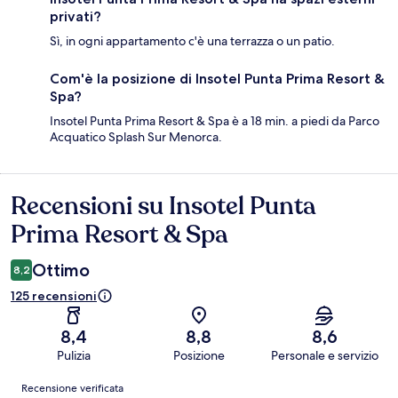
privati?
Sì, in ogni appartamento c'è una terrazza o un patio.
Com'è la posizione di Insotel Punta Prima Resort &
Spa?
Insotel Punta Prima Resort & Spa è a 18 min. a piedi da Parco
Acquatico Splash Sur Menorca.
Recensioni su Insotel Punta
Recensioni
Prima Resort & Spa
Ottimo
8,2
125 recensioni
8,4
8,8
8,6
Pulizia
Posizione
Personale e servizio
Recensioni
Recensione verificata