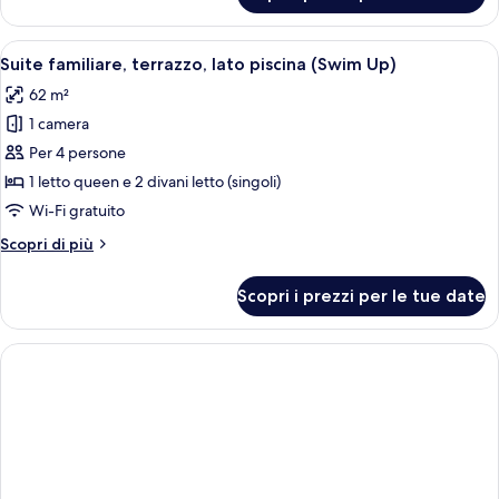
familiare,
terrazzo,
Apri
Un balcone con piscina, mobili in vimin
12
vista
Suite familiare, terrazzo, lato piscina (Swim Up)
tutte
mare
62 m²
(Rooftop)
le
1 camera
foto
per
Per 4 persone
Suite
1 letto queen e 2 divani letto (singoli)
familiare,
Wi-Fi gratuito
terrazzo,
Altri
Scopri di più
lato
dettagli
piscina
per
Scopri i prezzi per le tue date
Suite
(Swim
familiare,
Up)
terrazzo,
lato
piscina
(Swim
Up)