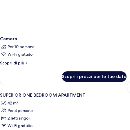
Camera
Per 10 persone
Wi-Fi gratuito
Altri
Scopri di più
dettagli
per
Scopri i prezzi per le tue date
Camera
Apri
1 camera, postazione laptop, culle/letti
7
SUPERIOR ONE BEDROOM APARTMENT
tutte
42 m²
le
Per 4 persone
foto
per
2 letti singoli
SUPERIOR
Wi-Fi gratuito