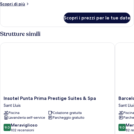
Altri
Scopri di più
dettagli
per
Scopri i prezzi per le tue date
Camera
Strutture simili
Insotel Punta Prima Prestige Suites & Spa
Barcelo 
Insotel
Barcelo
Insotel Punta Prima Prestige Suites & Spa
Barcel
Punta
Nura
Sant Lluis
Sant Llui
Prima
Sant
Piscina
Colazione gratuita
Piscin
Prestige
Lluis
Lavanderia self-service
Parcheggio gratuito
Parche
Suites
&
9.0
9.0
Meraviglioso
Mer
9,0
9,0
Spa
su
su
102 recensioni
82 r