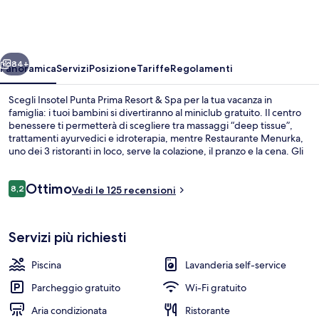
Prima
Resort
&
ietro
Avanti
Spa
84+
Panoramica
Servizi
Posizione
Tariffe
Regolamenti
Scegli Insotel Punta Prima Resort & Spa per la tua vacanza in
famiglia: i tuoi bambini si divertiranno al miniclub gratuito. Il centro
benessere ti permetterà di scegliere tra massaggi “deep tissue”,
trattamenti ayurvedici e idroterapia, mentre Restaurante Menurka,
uno dei 3 ristoranti in loco, serve la colazione, il pranzo e la cena. Gli
altri punti di forza della struttura sono 2 piscine all'aperto e una
piscina coperta, mentre gli appartamenti assicurano il massimo
Recensioni
Ottimo
comfort con dotazioni come soffione a pioggia e pantofole.
8,2
Vedi le 125 recensioni
8,2 su 10
Piscina coperta, 2 piscine all'aperto, om
Servizi più richiesti
Piscina
Lavanderia self-service
Parcheggio gratuito
Wi-Fi gratuito
Aria condizionata
Ristorante