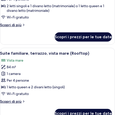
Superior,
2 letti singoli e 1 divano letto (matrimoniale) o 1 letto queen e 1
balcone,
divano letto (matrimoniale)
vista
Wi-Fi gratuito
mare
Altri
Scopri di più
dettagli
per
Scopri i prezzi per le tue date
Appartamento
Superior,
balcone,
Apri
Una camera d'hotel moderna con un let
11
vista
Suite familiare, terrazzo, vista mare (Rooftop)
tutte
mare
Vista mare
le
84 m²
foto
per
1 camera
Suite
Per 4 persone
familiare,
1 letto queen e 2 divani letto (singoli)
terrazzo,
Wi-Fi gratuito
vista
Altri
Scopri di più
mare
dettagli
(Rooftop)
per
Scopri i prezzi per le tue date
Suite