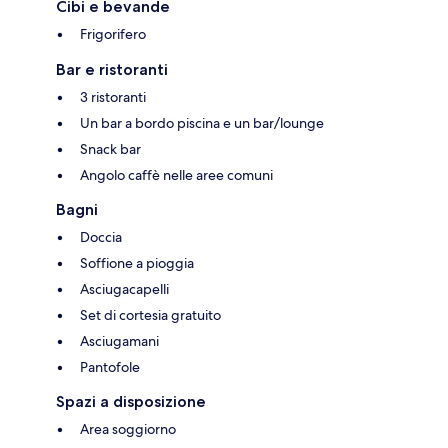
Cibi e bevande
Frigorifero
Bar e ristoranti
3 ristoranti
Un bar a bordo piscina e un bar/lounge
Snack bar
Angolo caffè nelle aree comuni
Bagni
Doccia
Soffione a pioggia
Asciugacapelli
Set di cortesia gratuito
Asciugamani
Pantofole
Spazi a disposizione
Area soggiorno