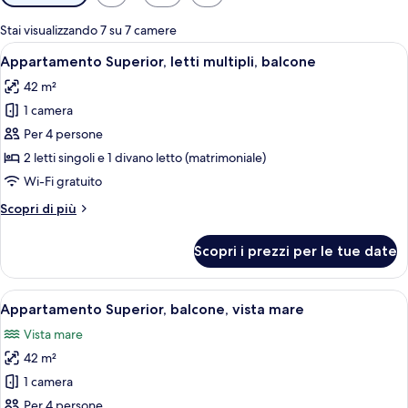
disponibili
per
Stai visualizzando 7 su 7 camere
le
Apri
Un soggiorno moderno con un divano, u
9
Appartamento Superior, letti multipli, balcone
camere
tutte
42 m²
le
1 camera
foto
per
Per 4 persone
Appartamento
2 letti singoli e 1 divano letto (matrimoniale)
Superior,
Wi-Fi gratuito
letti
Altri
Scopri di più
multipli,
dettagli
balcone
per
Scopri i prezzi per le tue date
Appartamento
Superior,
letti
Apri
Un balcone con mobili in vimini e vista
11
multipli,
Appartamento Superior, balcone, vista mare
tutte
balcone
Vista mare
le
42 m²
foto
per
1 camera
Appartamento
Per 4 persone