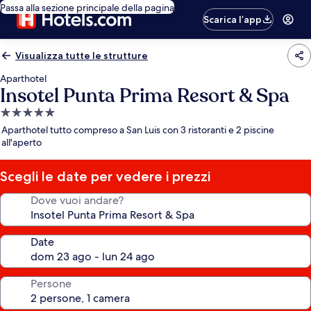
Passa alla sezione principale della pagina
Scarica l’app
Visualizza tutte le strutture
Aparthotel
Insotel Punta Prima Resort & Spa
Struttura
a
Aparthotel tutto compreso a San Luis con 3 ristoranti e 2 piscine
5.0
all'aperto
stelle
Scegli le date per vedere i prezzi
Dove vuoi andare?
Date
Persone