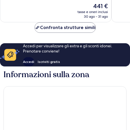
Sant
10,
10,
Il
441 €
Lluis
Meraviglioso,
Meravigl
prezzo
102
82
tasse e oneri inclusi
attuale
30 ago - 31 ago
recensioni
recensio
è
441 €
Confronta strutture simili
Accedi per visualizzare gli extra e gli sconti idonei.
Prenotare conviene!
Accedi
Iscriviti gratis
Informazioni sulla zona