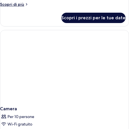
ONE
Altri
Scopri di più
BEDROOM
dettagli
APARTMENT
per
Scopri i prezzi per le tue date
SUPERIOR
ONE
BEDROOM
APARTMENT
Camera
Per 10 persone
Wi-Fi gratuito