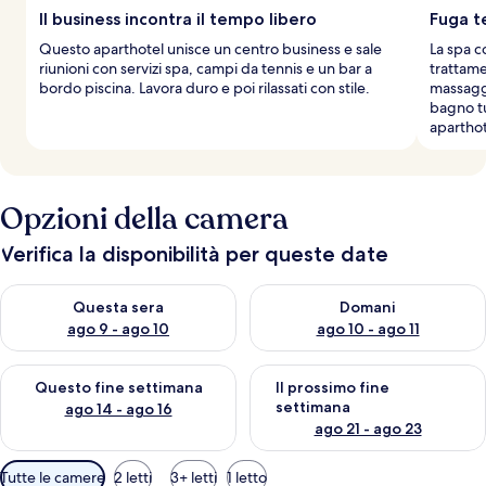
Il business incontra il tempo libero
Fuga t
Questo aparthotel unisce un centro business e sale
La spa c
riunioni con servizi spa, campi da tennis e un bar a
trattame
bordo piscina. Lavora duro e poi rilassati con stile.
massagg
bagno tu
aparthot
Opzioni della camera
Verifica la disponibilità per queste date
Verifica la disponibilità per questa sera, ago 9 - ago 10
Verifica la disponibilità per d
Questa sera
Domani
ago 9 - ago 10
ago 10 - ago 11
Verifica la disponibilità per questo fine settimana, ago 14 - ag
Verifica la disponibilità per i
Questo fine settimana
Il prossimo fine
settimana
ago 14 - ago 16
ago 21 - ago 23
Filtri
Tutte le camere
2 letti
3+ letti
1 letto