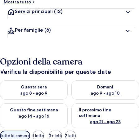
Mostra tutto
Servizi principali
(12)
Per famiglie
(6)
Opzioni della camera
Verifica la disponibilità per queste date
Verifica la disponibilità per questa sera, ago 8 - ago 9
Verifica la disponibilità per d
Questa sera
Domani
ago 8 - ago 9
ago 9 - ago 10
Verifica la disponibilità per questo fine settimana, ago 14 - ag
Verifica la disponibilità per i
Questo fine settimana
Il prossimo fine
settimana
ago 14 - ago 16
ago 21 - ago 23
Filtri
Tutte le camere
1 letto
3+ letti
2 letti