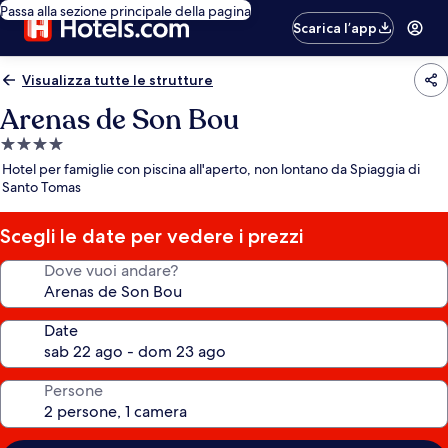
Passa alla sezione principale della pagina
Scarica l’app
Visualizza tutte le strutture
Arenas de Son Bou
Struttura
a
Hotel per famiglie con piscina all'aperto, non lontano da Spiaggia di
4.0
Santo Tomas
stelle
Scegli le date per vedere i prezzi
Dove vuoi andare?
Date
Persone