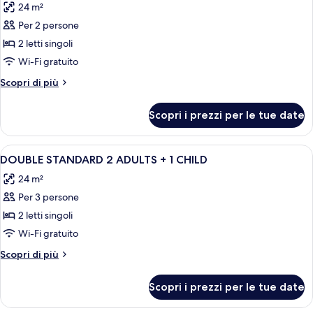
24 m²
le
Per 2 persone
foto
per
2 letti singoli
DOUBLE
Wi-Fi gratuito
STANDARD
Altri
Scopri di più
2
dettagli
ADULTS
per
Scopri i prezzi per le tue date
DOUBLE
STANDARD
2
Apri
Una scrivania, tende oscuranti, insono
3
ADULTS
DOUBLE STANDARD 2 ADULTS + 1 CHILD
tutte
24 m²
le
Per 3 persone
foto
per
2 letti singoli
DOUBLE
Wi-Fi gratuito
STANDARD
Altri
Scopri di più
2
dettagli
ADULTS
per
Scopri i prezzi per le tue date
DOUBLE
+
STANDARD
1