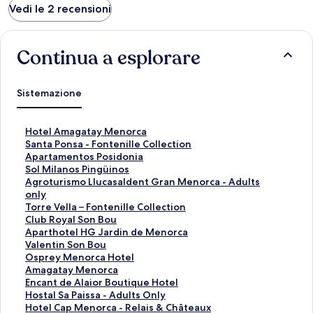
Vedi le 2 recensioni
Continua a esplorare
Sistemazione
L
Hotel Amagatay Menorca
i
L
Santa Ponsa - Fontenille Collection
n
i
L
Apartamentos Posidonia
k
n
i
L
Sol Milanos Pingüinos
c
k
n
i
L
Agroturismo Llucasaldent Gran Menorca - Adults
h
c
k
n
i
only
e
h
c
k
n
L
Torre Vella – Fontenille Collection
a
e
h
c
k
i
L
Club Royal Son Bou
p
a
e
h
c
n
i
L
Aparthotel HG Jardin de Menorca
r
p
a
e
h
k
n
i
L
Valentin Son Bou
e
r
p
a
e
c
k
n
i
L
Osprey Menorca Hotel
l
e
r
p
a
h
c
k
n
i
L
Amagatay Menorca
a
l
e
r
p
e
h
c
k
n
i
L
Encant de Alaior Boutique Hotel
p
a
l
e
r
a
e
h
c
k
n
i
L
Hostal Sa Paissa - Adults Only
a
p
a
l
e
p
a
e
h
c
k
n
i
L
Hotel Cap Menorca - Relais & Châteaux