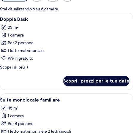
disponibili
per
Stai visualizzando 6 su 6 camere
le
Apri
Una camera da letto con un letto, una 
4
Doppia Basic
camere
tutte
23 m²
le
1 camera
foto
per
Per 2 persone
Doppia
1 letto matrimoniale
Basic
Wi-Fi gratuito
Altri
Scopri di più
dettagli
per
Scopri i prezzi per le tue date
Doppia
Basic
Apri
Una camera da letto con un letto, una 
4
Suite monolocale familiare
tutte
45 m²
le
1 camera
foto
per
Per 4 persone
Suite
1 letto matrimoniale e 2 letti singoli