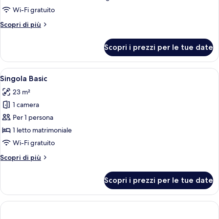
monolocale
Wi-Fi gratuito
familiare
Altri
Scopri di più
dettagli
per
Scopri i prezzi per le tue date
Suite
monolocale
familiare
Apri
Un balcone con tavolo e sedie bianche,
4
Singola Basic
tutte
23 m²
le
1 camera
foto
per
Per 1 persona
Singola
1 letto matrimoniale
Basic
Wi-Fi gratuito
Altri
Scopri di più
dettagli
per
Scopri i prezzi per le tue date
Singola
Basic