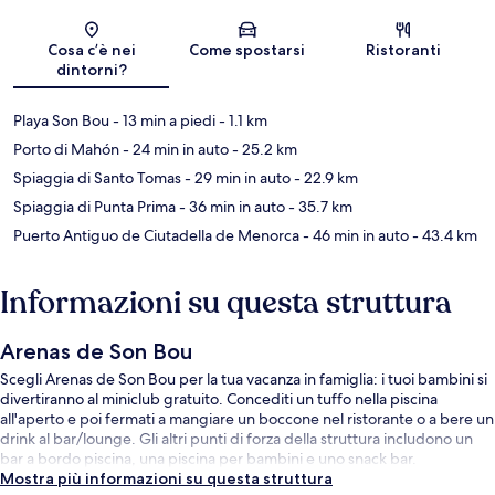
Mappa
Cosa c’è nei
Come spostarsi
Ristoranti
dintorni?
Playa Son Bou
- 13 min a piedi
- 1.1 km
Porto di Mahón
- 24 min in auto
- 25.2 km
Spiaggia di Santo Tomas
- 29 min in auto
- 22.9 km
Spiaggia di Punta Prima
- 36 min in auto
- 35.7 km
Puerto Antiguo de Ciutadella de Menorca
- 46 min in auto
- 43.4 km
Informazioni su questa struttura
Arenas de Son Bou
Scegli Arenas de Son Bou per la tua vacanza in famiglia: i tuoi bambini si
divertiranno al miniclub gratuito. Concediti un tuffo nella piscina
all'aperto e poi fermati a mangiare un boccone nel ristorante o a bere un
drink al bar/lounge. Gli altri punti di forza della struttura includono un
bar a bordo piscina, una piscina per bambini e uno snack bar.
Mostra più informazioni su questa struttura