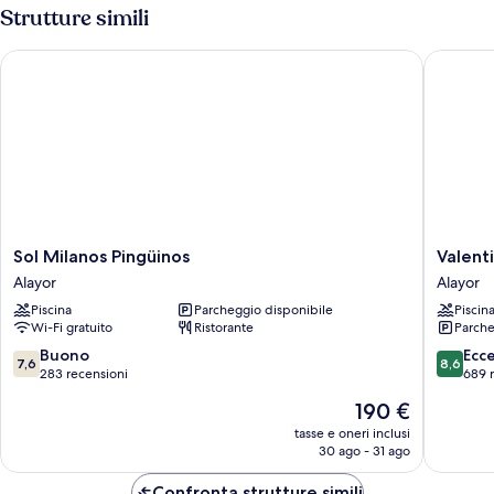
2
Strutture simili
CHILD
ADULTS
+
Sol Milanos Pingüinos
Valentin
1
CHILD
Sol
Valentin
Sol Milanos Pingüinos
Valent
Milanos
Son
Alayor
Alayor
Pingüinos
Bou
Piscina
Parcheggio disponibile
Piscin
Alayor
Alayor
Wi-Fi gratuito
Ristorante
Parche
7.6
8.6
Buono
Ecc
7,6
8,6
su
su
283 recensioni
689 
10,
10,
Il
190 €
Buono,
Eccellen
prezzo
283
689
tasse e oneri inclusi
attuale
30 ago - 31 ago
recensioni
recensio
è
190 €
Confronta strutture simili