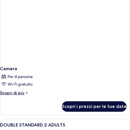
Camera
Per 4 persone
Wi-Fi gratuito
Altri
Scopri di più
dettagli
per
Scopri i prezzi per le tue date
Camera
Apri
Una scrivania, tende oscuranti, insono
3
DOUBLE STANDARD 2 ADULTS
tutte