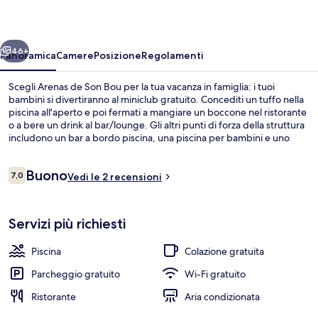
Bou
ietro
Avanti
46+
Panoramica
Camere
Posizione
Regolamenti
Scegli Arenas de Son Bou per la tua vacanza in famiglia: i tuoi
bambini si divertiranno al miniclub gratuito. Concediti un tuffo nella
piscina all'aperto e poi fermati a mangiare un boccone nel ristorante
o a bere un drink al bar/lounge. Gli altri punti di forza della struttura
includono un bar a bordo piscina, una piscina per bambini e uno
snack bar.
Recensioni
Buono
7,0
Vedi le 2 recensioni
7,0 su 10
Piscina all'aperto, ombrelloni da piscina
Servizi più richiesti
Piscina
Colazione gratuita
Parcheggio gratuito
Wi-Fi gratuito
Ristorante
Aria condizionata