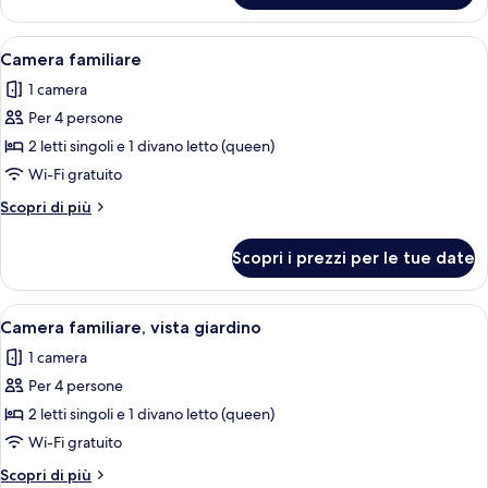
1
camera
Apri
TV al plasma 32 pollici con canali satelli
3
da
Camera familiare
tutte
letto,
1 camera
vista
le
giardino
Per 4 persone
foto
per
2 letti singoli e 1 divano letto (queen)
Camera
Wi-Fi gratuito
familiare
Altri
Scopri di più
dettagli
per
Scopri i prezzi per le tue date
Camera
familiare
Apri
Camera familiare, vista giardino | Mini
3
Camera familiare, vista giardino
tutte
1 camera
le
Per 4 persone
foto
per
2 letti singoli e 1 divano letto (queen)
Camera
Wi-Fi gratuito
familiare,
Altri
Scopri di più