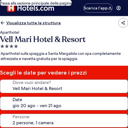
Passa alla sezione principale della pagina
Scarica l’app
Visualizza tutte le strutture
Aparthotel
Vell Mari Hotel & Resort
Struttura
a
Aparthotel sulla spiaggia a Santa Margalida con spa completamente
4.0
attrezzata e navetta gratuita per la spiaggia
stelle
Scegli le date per vedere i prezzi
Dove vuoi andare?
Date
Persone