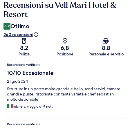
Recensioni su Vell Mari Hotel &
Recensioni
Resort
Ottimo
8,2
260 recensioni
8,2
6,8
8,8
Pulizia
Posizione
Personale e servizio
Recensioni
Recensione verificata
10/10 Eccezionale
21 giu 2024
Struttura in un parco molto grande e bello, tanti servizi, camere
grandi e pulite, ristorante con tanta varietà e chef sebastian
molto disponibile
michela, viaggio di 9 notti
Recensione verificata