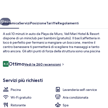
Hotel
&
Resort
ietro
Avanti
182+
Panoramica
Servizi
Posizione
Tariffe
Regolamenti
A soli 10 minuti in auto da Playa de Muro, Vell Mari Hotel & Resort
dispone di un miniclub per bambini (gratuito). Il bar/caffetteria in
loco è perfetto per fermarsi a mangiare un boccone, mentre il
centro benessere ti permetterà di scegliere tra massaggi e tanto
altro ancora. Gli altri punti di forza della struttura sono una piscina
coperta e una piscina all'aperto, mentre gli appartamenti vantano
vasche da bagno a immersione totale e TV al plasma. Le recensioni
Recensioni
Ottimo
degli ospiti lodano il personale gentile della struttura.
8,2
Vedi le 260 recensioni
8,2 su 10
Piscina coperta, piscina all'aperto, letti
Servizi più richiesti
Piscina
Lavanderia self-service
Wi-Fi gratuito
Aria condizionata
Ristorante
Spa