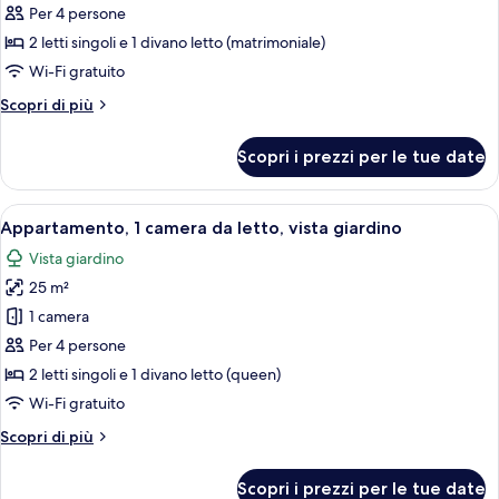
per
Per 4 persone
Appartamento,
2 letti singoli e 1 divano letto (matrimoniale)
1
Wi-Fi gratuito
camera
Altri
Scopri di più
da
dettagli
letto,
per
Scopri i prezzi per le tue date
Appartamento,
vista
1
piscina
camera
Apri
Minibar, una scrivania, insonorizzazio
11
da
Appartamento, 1 camera da letto, vista giardino
tutte
letto,
Vista giardino
vista
le
piscina
25 m²
foto
per
1 camera
Appartamento,
Per 4 persone
1
2 letti singoli e 1 divano letto (queen)
camera
Wi-Fi gratuito
da
Altri
Scopri di più
letto,
dettagli
vista
per
Scopri i prezzi per le tue date
giardino
Appartamento,