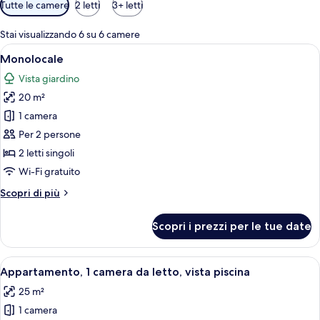
Filtri
Tutte le camere
2 letti
3+ letti
disponibili
per
Stai visualizzando 6 su 6 camere
le
Apri
Minibar, una scrivania, insonorizzazio
7
Monolocale
camere
tutte
Vista giardino
le
20 m²
foto
per
1 camera
Monolocale
Per 2 persone
2 letti singoli
Wi-Fi gratuito
Altri
Scopri di più
dettagli
per
Scopri i prezzi per le tue date
Monolocale
Apri
Appartamento, 1 camera da letto, vista 
8
Appartamento, 1 camera da letto, vista piscina
tutte
25 m²
le
1 camera
foto