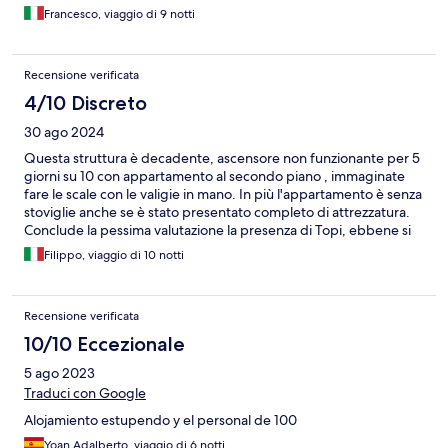
Francesco, viaggio di 9 notti
Recensione verificata
4/10 Discreto
30 ago 2024
Questa struttura è decadente, ascensore non funzionante per 5
giorni su 10 con appartamento al secondo piano , immaginate
fare le scale con le valigie in mano. In più l'appartamento è senza
stoviglie anche se è stato presentato completo di attrezzatura.
Conclude la pessima valutazione la presenza di Topi, ebbene si
Ratti che camminavano su e giù dai balconi dell'edificio. Dopo
Filippo, viaggio di 10 notti
aver avvisato la reception della presenza di ratti, mi hanno detto
che avrebbero avvisato la persona competente per mettere
delle trappole....mai viste. Il tutto in un contorno di musica da
Recensione verificata
discoteca a bordo piscina per tutto il giorno a volume alto senza
tenere in considerazione chi vuole riposare. Esperienza da
10/10 Eccezionale
evitare.
5 ago 2023
Traduci con Google
Alojamiento estupendo y el personal de 100
Yoan Adalberto, viaggio di 6 notti