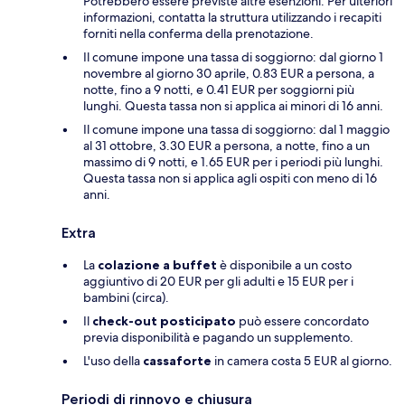
Potrebbero essere previste altre esenzioni. Per ulteriori
informazioni, contatta la struttura utilizzando i recapiti
forniti nella conferma della prenotazione.
Il comune impone una tassa di soggiorno: dal giorno 1
novembre al giorno 30 aprile, 0.83 EUR a persona, a
notte, fino a 9 notti, e 0.41 EUR per soggiorni più
lunghi. Questa tassa non si applica ai minori di 16 anni.
Il comune impone una tassa di soggiorno: dal 1 maggio
al 31 ottobre, 3.30 EUR a persona, a notte, fino a un
massimo di 9 notti, e 1.65 EUR per i periodi più lunghi.
Questa tassa non si applica agli ospiti con meno di 16
anni.
Extra
La
colazione a buffet
è disponibile a un costo
aggiuntivo di 20 EUR per gli adulti e 15 EUR per i
bambini (circa).
Il
check-out posticipato
può essere concordato
previa disponibilità e pagando un supplemento.
L'uso della
cassaforte
in camera costa 5 EUR al giorno.
Periodi di rinnovo e chiusura