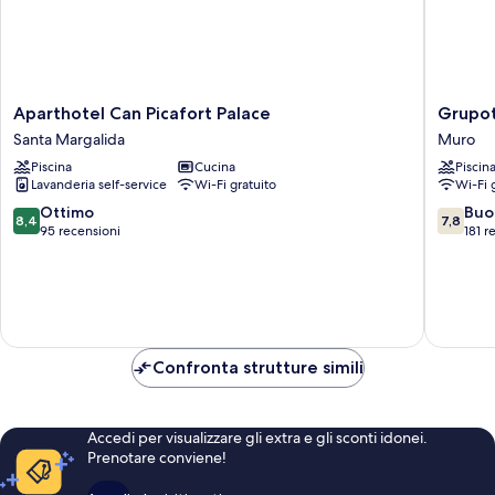
Aparthotel
Grupote
Aparthotel Can Picafort Palace
Grupot
Can
Alcudia
Santa Margalida
Muro
Picafort
Pins
Piscina
Cucina
Piscin
Palace
Muro
Lavanderia self-service
Wi-Fi gratuito
Wi-Fi 
Santa
Margalida
8.4
7.8
Ottimo
Buo
8,4
7,8
su
su
95 recensioni
181 r
10,
10,
Ottimo,
Buono,
95
181
recensioni
recensio
Confronta strutture simili
Accedi per visualizzare gli extra e gli sconti idonei.
Prenotare conviene!