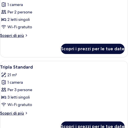
1 camera
foto
per
Per 2 persone
Camera
2 letti singoli
Standard
Wi-Fi gratuito
con
Altri
Scopri di più
2
dettagli
letti
per
Scopri i prezzi per le tue date
Camera
singoli
Standard
con
Apri
Camera d'albergo con due letti, un bal
3
2
Tripla Standard
tutte
letti
21 m²
singoli
le
1 camera
foto
per
Per 3 persone
Tripla
3 letti singoli
Standard
Wi-Fi gratuito
Altri
Scopri di più
dettagli
per
Scopri i prezzi per le tue date