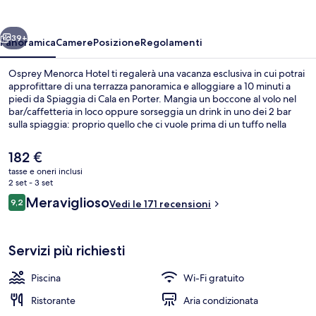
ietro
Avanti
39+
Panoramica
Camere
Posizione
Regolamenti
Osprey Menorca Hotel ti regalerà una vacanza esclusiva in cui potrai
approfittare di una terrazza panoramica e alloggiare a 10 minuti a
piedi da Spiaggia di Cala en Porter. Mangia un boccone al volo nel
bar/caffetteria in loco oppure sorseggia un drink in uno dei 2 bar
sulla spiaggia: proprio quello che ci vuole prima di un tuffo nella
piscina stagionale all'aperto. Le recensioni degli ospiti lodano il
personale gentile della struttura.
Il
182 €
prezzo
tasse e oneri inclusi
attuale
2 set - 3 set
Terrazza panoramica
è
Recensioni
Meraviglioso
9,2
Vedi le 171 recensioni
182 €
9,2 su 10
Servizi più richiesti
Piscina
Wi-Fi gratuito
Ristorante
Aria condizionata