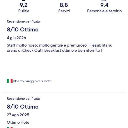
9,2
8,8
9,4
Pulizia
Servizi
Personale e servizio
Recensioni
Recensione verificata
8/10 Ottimo
4 giu 2026
Staff molto ripeto molto gentile e premuroso ! Flessibilita su
orario di Check Out ! Breakfast ottimo e ben rifornito !
alberto, viaggio di 2 notti
Recensione verificata
8/10 Ottimo
27 ago 2025
Ottimo Hotel