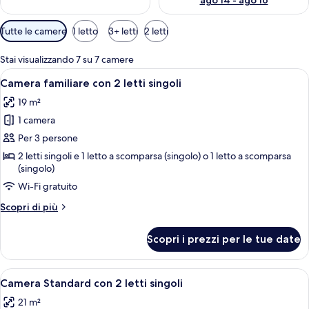
ago 14 - ago 16
Filtri
Tutte le camere
1 letto
3+ letti
2 letti
disponibili
per
Stai visualizzando 7 su 7 camere
le
Apri
Una camera d'albergo con un letto, un
8
Camera familiare con 2 letti singoli
camere
tutte
19 m²
le
1 camera
foto
per
Per 3 persone
Camera
2 letti singoli e 1 letto a scomparsa (singolo) o 1 letto a scomparsa
(singolo)
familiare
con
Wi-Fi gratuito
2
Altri
Scopri di più
letti
dettagli
per
singoli
Scopri i prezzi per le tue date
Camera
familiare
con
Apri
Camera d'albergo con due letti, una sc
3
2
Camera Standard con 2 letti singoli
tutte
letti
21 m²
singoli
le