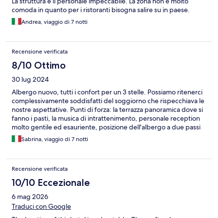
La struttura e il personale impeccabile. La zona non è molto
comoda in quanto per i ristoranti bisogna salire su in paese.
Andrea, viaggio di 7 notti
Recensione verificata
8/10 Ottimo
30 lug 2024
Albergo nuovo, tutti i confort per un 3 stelle. Possiamo ritenerci
complessivamente soddisfatti del soggiorno che rispecchiava le
nostre aspettative. Punti di forza: la terrazza panoramica dove si
fanno i pasti, la musica di intrattenimento, personale reception
molto gentile ed esauriente, posizione dell'albergo a due passi
dal mare e dai bari servizi, ombrellone gratis per la spiaggia,
Sabrina, viaggio di 7 notti
servizio doccia con fornitura di asciugamani dopo il check out se
ti trattieni al mare in attesa del volo del rientro. Punti deboli:
camera tripla un po' piccola (3 letto aggiunto, pieghevole),
Recensione verificata
bagno interno con assenza di aereazione, colazione poco varia,
personale di servizio ai tavoli insufficiente rispetto al numero dei
10/10 Eccezionale
clienti, pulizia delle camere non ottimale, terrazzino mai pulito in
6 mag 2026
tutta la settimana. Consiglierei comunque questa struttura per il
soggiorno! Buon rapporto qualità e prezzo. Sabrina
Traduci con Google