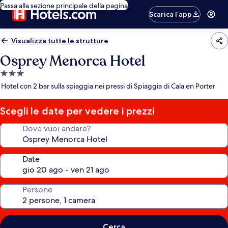
Passa alla sezione principale della pagina
Scarica l’app
Visualizza tutte le strutture
Osprey Menorca Hotel
Struttura
a
Hotel con 2 bar sulla spiaggia nei pressi di Spiaggia di Cala en Porter
3.0
stelle
Scegli le date per vedere i prezzi
Dove vuoi andare?
Date
Persone
Cerca