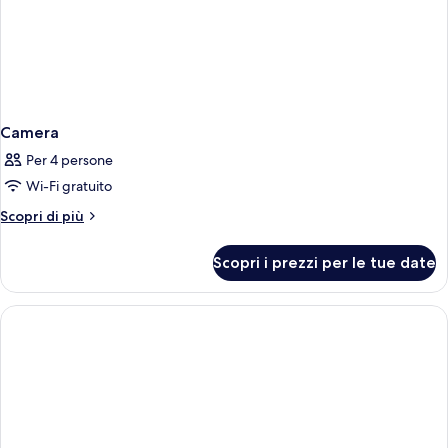
Camera
Per 4 persone
Wi-Fi gratuito
Altri
Scopri di più
dettagli
per
Scopri i prezzi per le tue date
Camera