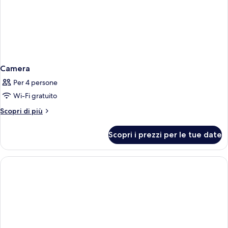
Camera
Per 4 persone
Wi-Fi gratuito
Altri
Scopri di più
dettagli
per
Scopri i prezzi per le tue date
Camera