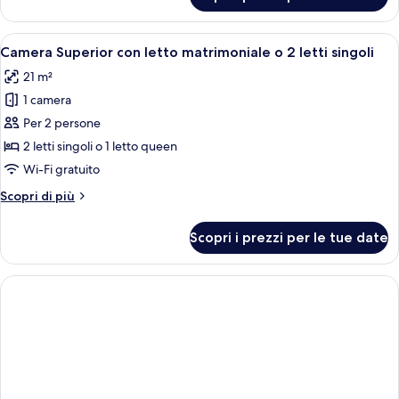
Tripla
Standard
Apri
Camera Superior con letto matrimoniale
3
Camera Superior con letto matrimoniale o 2 letti singoli
tutte
21 m²
le
1 camera
foto
per
Per 2 persone
Camera
2 letti singoli o 1 letto queen
Superior
Wi-Fi gratuito
con
Altri
Scopri di più
letto
dettagli
matrimoniale
per
Scopri i prezzi per le tue date
Camera
o
Superior
2
con
letti
letto
singoli
matrimoniale
o
2
letti
singoli