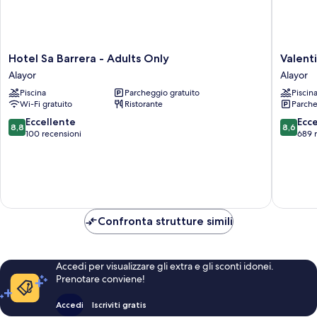
Hotel
Valentin
Hotel Sa Barrera - Adults Only
Valent
Sa
Son
Alayor
Alayor
Barrera
Bou
Piscina
Parcheggio gratuito
Piscin
-
Alayor
Wi-Fi gratuito
Ristorante
Parche
Adults
Only
8.8
8.6
Eccellente
Ecc
8,8
8,6
Alayor
su
su
100 recensioni
689 
10,
10,
Eccellente,
Eccellen
100
689
recensioni
recensio
Confronta strutture simili
Accedi per visualizzare gli extra e gli sconti idonei.
Prenotare conviene!
Accedi
Iscriviti gratis