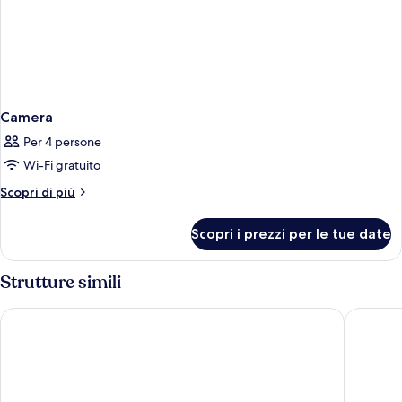
Camera
Per 4 persone
Wi-Fi gratuito
Altri
Scopri di più
dettagli
per
Scopri i prezzi per le tue date
Camera
Strutture simili
Hotel Sa Barrera - Adults Only
Valentin