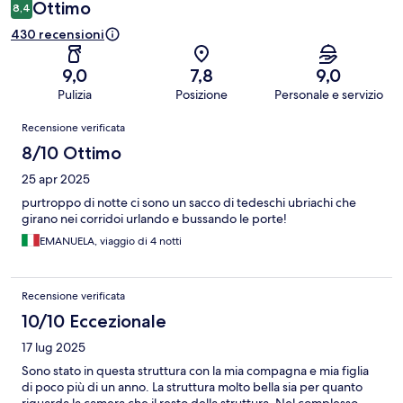
Ottimo
8,4
430 recensioni
9,0
7,8
9,0
Pulizia
Posizione
Personale e servizio
Recensioni
Recensione verificata
8/10 Ottimo
25 apr 2025
purtroppo di notte ci sono un sacco di tedeschi ubriachi che
girano nei corridoi urlando e bussando le porte!
EMANUELA, viaggio di 4 notti
Recensione verificata
10/10 Eccezionale
17 lug 2025
Sono stato in questa struttura con la mia compagna e mia figlia
di poco più di un anno. La struttura molto bella sia per quanto