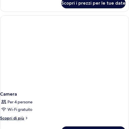
Scopri i prezzi per le tue date
Camera
Superior,
balcone
Camera
Per 4 persone
Wi-Fi gratuito
Altri
Scopri di più
dettagli
per