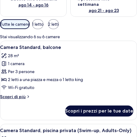
settimana
ago 14 - ago 16
ago 21 - ago 23
Filtri
Tutte le camere
1 letto
2 letti
disponibili
per
Stai visualizzando 6 su 6 camere
le
Apri
Una camera d'albergo con un letto, un
4
Camera Standard, balcone
camere
tutte
28 m²
le
1 camera
foto
per
Per 3 persone
Camera
2 letti a una piazza e mezza o 1 letto king
Standard,
Wi-Fi gratuito
balcone
Altri
Scopri di più
dettagli
per
Scopri i prezzi per le tue date
Camera
Standard,
balcone
Apri
Area piscina con sedie a sdraio e ombrel
4
Camera Standard, piscina privata (Swim-up, Adults-Only)
tutte