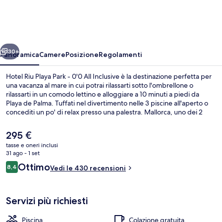
Playa
Park
-
ietro
Avanti
0'0
30+
Panoramica
Camere
Posizione
Regolamenti
All
Hotel Riu Playa Park - 0'0 All Inclusive è la destinazione perfetta per
Inclusive
una vacanza al mare in cui potrai rilassarti sotto l'ombrellone o
rilassarti in un comodo lettino e alloggiare a 10 minuti a piedi da
Playa de Palma. Tuffati nel divertimento nelle 3 piscine all'aperto o
concediti un po' di relax presso una palestra. Mallorca, uno dei 2
ristoranti in loco, propone cucina locale e internazionale e serve la
colazione, il pranzo e la cena. In questo resort all-inclusive troverai
Il
295 €
anche altri punti di forza come come un bar a bordo piscina, uno
prezzo
tasse e oneri inclusi
snack bar e una terrazza. Altri viaggiatori apprezzano il personale
attuale
31 ago - 1 set
gentile della struttura.
Con tavoli all'aperto, aperto tutti i gio
è
Recensioni
Ottimo
8,4
Vedi le 430 recensioni
295 €
8,4 su 10
Servizi più richiesti
Piscina
Colazione gratuita