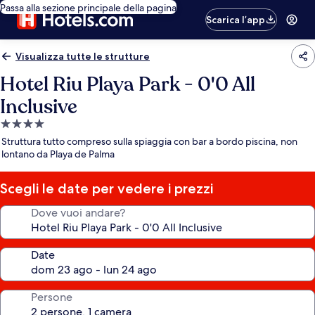
Passa alla sezione principale della pagina
Scarica l’app
Visualizza tutte le strutture
Hotel Riu Playa Park - 0'0 All
Inclusive
Struttura
a
Struttura tutto compreso sulla spiaggia con bar a bordo piscina, non
4.0
lontano da Playa de Palma
stelle
Scegli le date per vedere i prezzi
Dove vuoi andare?
Date
Persone