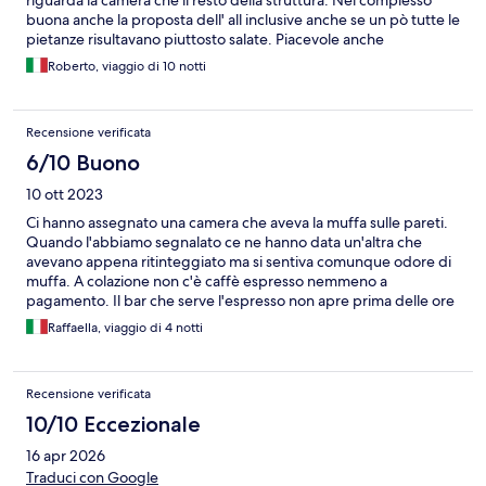
riguarda la camera che il resto della struttura. Nel complesso
buona anche la proposta dell' all inclusive anche se un pò tutte le
pietanze risultavano piuttosto salate. Piacevole anche
l'intrattenimento con Roberto (simpaticissimo). L'unica cosa che
Roberto, viaggio di 10 notti
mancava, un pò piu di animazione per i bambini. Per il resto una
menzione particolare a tutto lo staff che è stato carinissimo
soprattutto con la bambina. Sicuramente ci ritorneremo in
Recensione verificata
futuro.
6/10 Buono
10 ott 2023
Ci hanno assegnato una camera che aveva la muffa sulle pareti.
Quando l'abbiamo segnalato ce ne hanno data un'altra che
avevano appena ritinteggiato ma si sentiva comunque odore di
muffa. A colazione non c'è caffè espresso nemmeno a
pagamento. Il bar che serve l'espresso non apre prima delle ore
10. Non hanno rifatto la camera più volte nonostante fosse
Raffaella, viaggio di 4 notti
esposta l'indicazione di sistemarla. La zona circostante è molto
rumorosa, piena di locali tedeschi non tipici delle Bleari,
sconsiglio vivamente.
Recensione verificata
10/10 Eccezionale
16 apr 2026
Traduci con Google