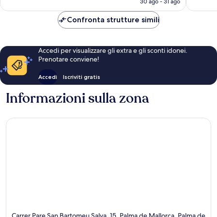
30 ago - 31 ago
recensioni
recensio
è
287 €
Confronta strutture simili
Accedi per visualizzare gli extra e gli sconti idonei.
Prenotare conviene!
Accedi
Iscriviti gratis
Informazioni sulla zona
Carrer Pare San Bartomeu Salva, 15, Palma de Mallorca, Palma de