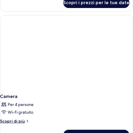
Scopri i prezzi per le tue date
Camera
Camera
Per 4 persone
Wi-Fi gratuito
Altri
Scopri di più
dettagli
per