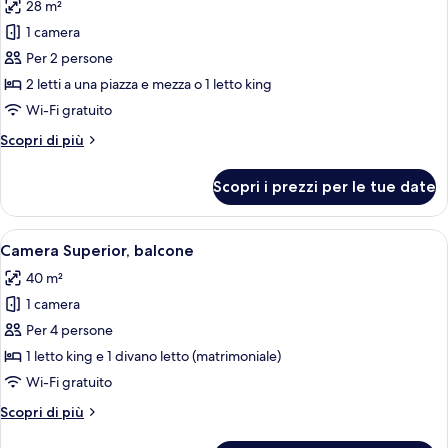
28 m²
le
1 camera
foto
per
Per 2 persone
Camera
2 letti a una piazza e mezza o 1 letto king
Standard,
Wi-Fi gratuito
piscina
Altri
Scopri di più
privata
dettagli
(Swim-
per
Scopri i prezzi per le tue date
Camera
up,
Standard,
Adults-
piscina
Apri
Una camera d'hotel moderna con un diva
Only)
4
privata
Camera Superior, balcone
tutte
(Swim-
40 m²
up,
le
Adults-
1 camera
foto
Only)
per
Per 4 persone
Camera
1 letto king e 1 divano letto (matrimoniale)
Superior,
Wi-Fi gratuito
balcone
Altri
Scopri di più
dettagli
per