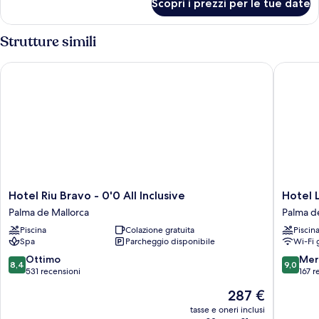
Scopri i prezzi per le tue date
Camera
Strutture simili
Hotel Riu Bravo - 0'0 All Inclusive
Hotel Lu
Hotel
Hotel
Hotel Riu Bravo - 0'0 All Inclusive
Hotel 
Riu
Luxor
Palma de Mallorca
Palma d
Bravo
Palma
Piscina
Colazione gratuita
Piscin
-
de
Spa
Parcheggio disponibile
Wi-Fi 
0'0
Mallorca
All
8.4
9.0
Ottimo
Mer
8,4
9,0
Inclusive
su
su
531 recensioni
167 r
Palma
10,
10,
Il
287 €
de
Ottimo,
Meravigl
prezzo
Mallorca
531
167
tasse e oneri inclusi
attuale