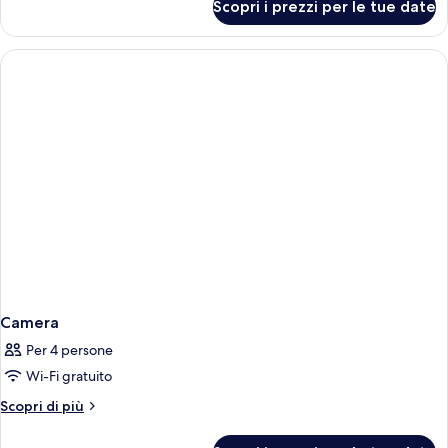
Scopri i prezzi per le tue date
Camera
Camera
Per 4 persone
Wi-Fi gratuito
Altri
Scopri di più
dettagli
per