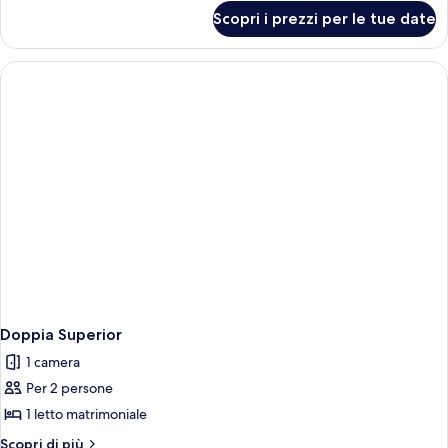
singolo
per
Scopri i prezzi per le tue date
Doppia
Standard
uso
singolo
Doppia Superior
1 camera
Per 2 persone
1 letto matrimoniale
Altri
Scopri di più