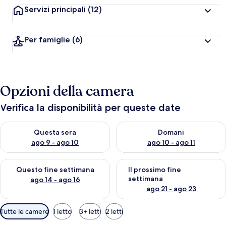
Servizi principali
(12)
Per famiglie
(6)
Opzioni della camera
Verifica la disponibilità per queste date
Verifica la disponibilità per questa sera, ago 9 - ago 10
Verifica la disponibilità per d
Questa sera
Domani
ago 9 - ago 10
ago 10 - ago 11
Verifica la disponibilità per questo fine settimana, ago 14 - ag
Verifica la disponibilità per i
Questo fine settimana
Il prossimo fine
settimana
ago 14 - ago 16
ago 21 - ago 23
Filtri
Tutte le camere
1 letto
3+ letti
2 letti
disponibili