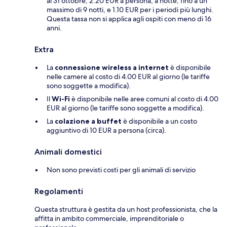
al 31 ottobre, 2.20 EUR a persona, a notte, fino a un
massimo di 9 notti, e 1.10 EUR per i periodi più lunghi.
Questa tassa non si applica agli ospiti con meno di 16
anni.
Extra
La
connessione wireless a internet
è disponibile
nelle camere al costo di 4.00 EUR al giorno (le tariffe
sono soggette a modifica).
Il
Wi-Fi
è disponibile nelle aree comuni al costo di 4.00
EUR al giorno (le tariffe sono soggette a modifica).
La
colazione a buffet
è disponibile a un costo
aggiuntivo di 10 EUR a persona (circa).
Animali domestici
Non sono previsti costi per gli animali di servizio
Regolamenti
Questa struttura è gestita da un host professionista, che la
affitta in ambito commerciale, imprenditoriale o