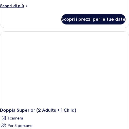
Altri
Scopri di più
dettagli
per
Scopri i prezzi per le tue date
Doppia
Superior
uso
singolo
Doppia Superior (2 Adults + 1 Child)
1 camera
Per 3 persone