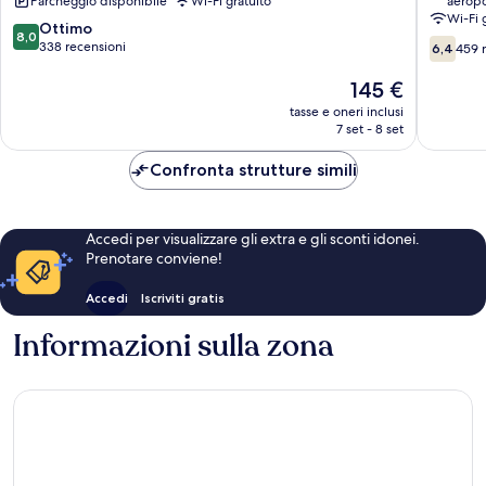
Parcheggio disponibile
Wi-Fi gratuito
aeropo
Palma
Can
Wi-Fi 
de
Pastilla
8.0
Ottimo
8,0
6.4
Mallorca
su
338 recensioni
6,4
459 
su
10,
10,
Ottimo,
Il
145 €
459
338
prezzo
tasse e oneri inclusi
recensio
recensioni
attuale
7 set - 8 set
è
145 €
Confronta strutture simili
Accedi per visualizzare gli extra e gli sconti idonei.
Prenotare conviene!
Accedi
Iscriviti gratis
Informazioni sulla zona