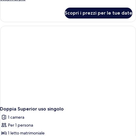
dettagli
per
Scopri i prezzi per le tue date
Doppia
Superior
Doppia Superior uso singolo
1 camera
Per 1 persona
1 letto matrimoniale