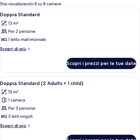
per
Stai visualizzando 8 su 8 camere
le
Apri
Una camera da letto moderna con due 
3
Doppia Standard
camere
tutte
13 m²
le
Per 2 persone
foto
per
1 letto matrimoniale
Doppia
Altri
Scopri di più
Standard
dettagli
per
Scopri i prezzi per le tue date
Doppia
Standard
Apri
Una camera d'albergo con due letti, un
4
Doppia Standard (2 Adults + 1 child)
tutte
15 m²
le
1 camera
foto
per
Per 3 persone
Doppia
3 letti singoli
Standard
Altri
Scopri di più
(2
dettagli
Adults
per