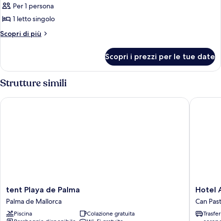
Per 1 persona
1 letto singolo
Altri
Scopri di più
dettagli
per
Scopri i prezzi per le tue date
Singola
Superior
Strutture simili
tent Playa de Palma
Hotel Am
tent
Hotel
tent Playa de Palma
Hotel 
Playa
Amic
Palma de Mallorca
Can Pasti
de
Can
Piscina
Colazione gratuita
Trasfe
Palma
Pastilla