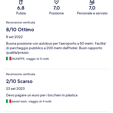
6,8
7,0
7,0
Pulizia
Posizione
Personale e servizio
Recensioni
Recensione verificata
8/10 Ottimo
8 set 2022
Buona posizione con autobus per l'aeroporto a 50 metri. Facilita'
di parcheggio pubblico a 200 metri dall'hotel. Buon rapporto
qualità/prezzo.
GIUSEPPE, viaggio di 5 notti
Recensione verificata
2/10 Scarso
23 set 2023
Devo pagare un euro per i bicchieri in plastica
daniel tosin, viaggio di 4 notti