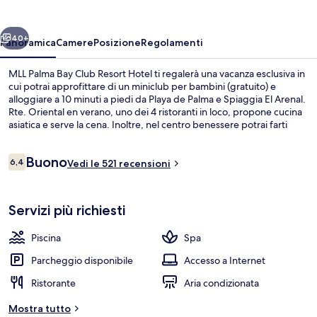
Club
Resort
ietro
Avanti
Hotel
40+
Panoramica
Camere
Posizione
Regolamenti
MLL Palma Bay Club Resort Hotel ti regalerà una vacanza esclusiva in
cui potrai approfittare di un miniclub per bambini (gratuito) e
alloggiare a 10 minuti a piedi da Playa de Palma e Spiaggia El Arenal.
Rte. Oriental en verano, uno dei 4 ristoranti in loco, propone cucina
asiatica e serve la cena. Inoltre, nel centro benessere potrai farti
coccolare con massaggi. Gli altri punti di forza della struttura
includono 4 piscine all'aperto, un bar a bordo piscina e una palestra
Recensioni
Buono
aperta giorno e notte.
6,4
Vedi le 521 recensioni
6,4 su 10
Una spiaggia nelle vicinanze
Servizi più richiesti
Piscina
Spa
Parcheggio disponibile
Accesso a Internet
Ristorante
Aria condizionata
Mostra tutto