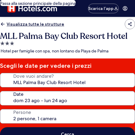
Passa alla sezione principale della pagina
Scarica l’app
Visualizza tutte le strutture
MLL Palma Bay Club Resort Hotel
Struttura
a
Hotel per famiglie con spa, non lontano da Playa de Palma
3.0
stelle
Scegli le date per vedere i prezzi
Dove vuoi andare?
Date
Persone
Cerca