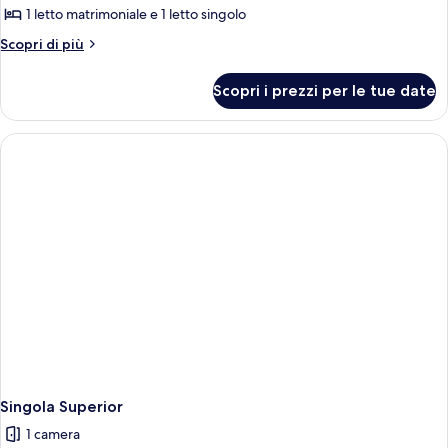
1 letto matrimoniale e 1 letto singolo
Altri
Scopri di più
dettagli
per
Scopri i prezzi per le tue date
Doppia
Superior
(2
Adults
+
1
Child)
Singola Superior
1 camera