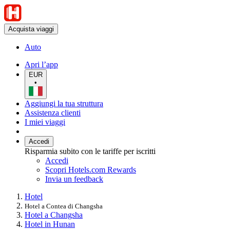
Acquista viaggi
Auto
Apri l’app
EUR
•
Aggiungi la tua struttura
Assistenza clienti
I miei viaggi
Accedi
Risparmia subito con le tariffe per iscritti
Accedi
Scopri Hotels.com Rewards
Invia un feedback
Hotel
Hotel a Contea di Changsha
Hotel a Changsha
Hotel in Hunan