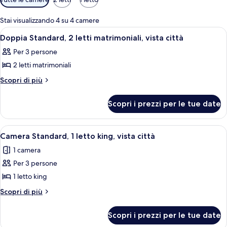
disponibili
per
Stai visualizzando 4 su 4 camere
le
Apri
Una moderna camera d'albergo con due 
3
Doppia Standard, 2 letti matrimoniali, vista città
camere
tutte
Per 3 persone
le
2 letti matrimoniali
foto
per
Altri
Scopri di più
dettagli
Doppia
per
Standard,
Scopri i prezzi per le tue date
Doppia
2
Standard,
letti
2
Apri
Una moderna camera d'albergo con un l
7
letti
matrimoniali,
Camera Standard, 1 letto king, vista città
tutte
matrimoniali,
vista
1 camera
vista
le
città
città
Per 3 persone
foto
per
1 letto king
Camera
Altri
Scopri di più
Standard,
dettagli
per
1
Scopri i prezzi per le tue date
Camera
letto