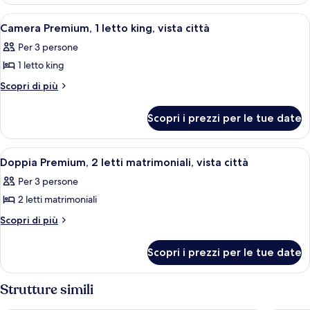
Standard,
king,
1
Apri
Camera d'albergo moderna con un lett
5
vista
letto
Camera Premium, 1 letto king, vista città
tutte
king,
città
Per 3 persone
vista
le
città
1 letto king
foto
per
Altri
Scopri di più
dettagli
Camera
per
Premium,
Scopri i prezzi per le tue date
Camera
1
Premium,
letto
1
Apri
Una moderna camera d'albergo con un 
4
letto
king,
Doppia Premium, 2 letti matrimoniali, vista città
tutte
king,
vista
Per 3 persone
vista
le
città
città
2 letti matrimoniali
foto
per
Altri
Scopri di più
dettagli
Doppia
per
Premium,
Scopri i prezzi per le tue date
Doppia
2
Premium,
letti
2
Strutture simili
letti
matrimoniali,
matrimoniali,