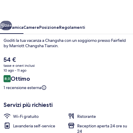
Marriott
Changsha
Tianxin
ietro
Avanti
26+
Panoramica
Camere
Posizione
Regolamenti
Goditi la tua vacanza a Changsha con un soggiorno presso Fairfield
by Marriott Changsha Tianxin.
Il
54 €
prezzo
tasse e oneri inclusi
attuale
10 ago - 11 ago
è
Recensioni
Ottimo
8,0
54 €
8,0 su 10
1 recensione esterna
Camera Premium, 1 letto king, vista cit
Servizi più richiesti
Wi-Fi gratuito
Ristorante
Lavanderia self-service
Reception aperta 24 ore su
24