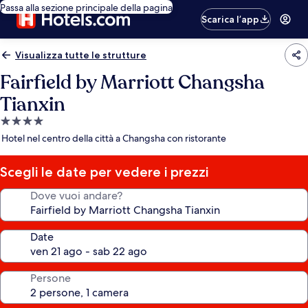
Passa alla sezione principale della pagina
Scarica l’app
Visualizza tutte le strutture
Fairfield by Marriott Changsha
Tianxin
Struttura
a
Hotel nel centro della città a Changsha con ristorante
4.0
stelle
Scegli le date per vedere i prezzi
Dove vuoi andare?
Date
Persone