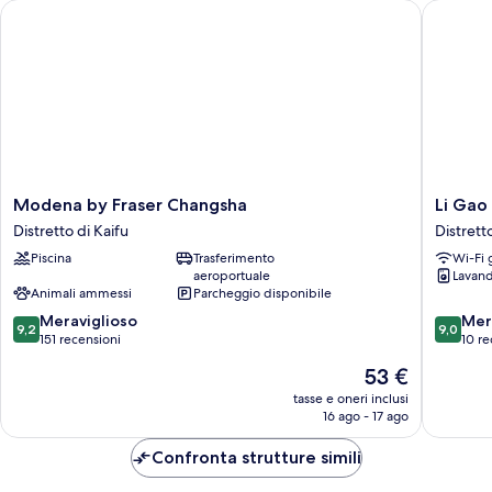
vista
Modena by Fraser Changsha
Li Gao E
vista
città
città
Modena
Li
Modena by Fraser Changsha
Li Gao
by
Gao
Distretto di Kaifu
Distrett
Fraser
Exclusiv
Piscina
Trasferimento
Wi-Fi 
Changsha
Hotel
aeroportuale
Lavand
Distretto
Distrett
Animali ammessi
Parcheggio disponibile
di
di
9.2
9.0
Kaifu
Meraviglioso
Furong
Mer
9,2
9,0
su
su
151 recensioni
10 re
10,
10,
Il
53 €
Meraviglioso,
Meravigl
prezzo
151
10
tasse e oneri inclusi
attuale
16 ago - 17 ago
recensioni
recensio
è
53 €
Confronta strutture simili