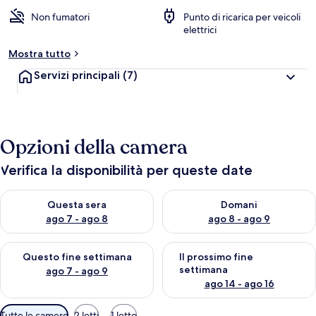
Non fumatori
Punto di ricarica per veicoli
elettrici
Mostra tutto
Servizi principali
(7)
Opzioni della camera
Verifica la disponibilità per queste date
Verifica la disponibilità per questa sera, ago 7 - ago 8
Verifica la disponibilità per d
Questa sera
Domani
ago 7 - ago 8
ago 8 - ago 9
Verifica la disponibilità per questo fine settimana, ago 7 - ago
Verifica la disponibilità per il
Questo fine settimana
Il prossimo fine
settimana
ago 7 - ago 9
ago 14 - ago 16
Filtri
Tutte le camere
2 letti
1 letto