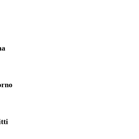
ma
orno
tti