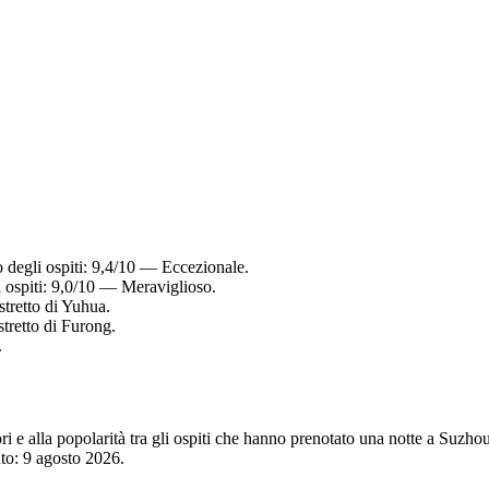
 degli ospiti: 9,4/10 — Eccezionale.
 ospiti: 9,0/10 — Meraviglioso.
stretto di Yuhua.
stretto di Furong.
.
tori e alla popolarità tra gli ospiti che hanno prenotato una notte a Su
nto:
9 agosto 2026
.