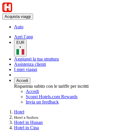
Acquista viaggi
Auto
Apri l’app
EUR
•
Aggiungi la tua struttura
Assistenza clienti
I miei viaggi
Accedi
Risparmia subito con le tariffe per iscritti
Accedi
Scopri Hotels.com Rewards
Invia un feedback
Hotel
Hotel a Suzhou
Hotel in Hunan
Hotel in Cina