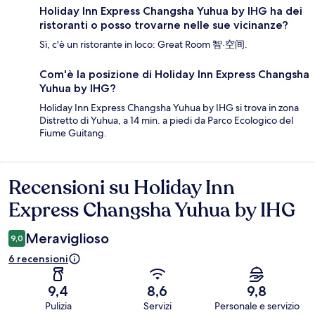
Holiday Inn Express Changsha Yuhua by IHG ha dei
ristoranti o posso trovarne nelle sue vicinanze?
Sì, c'è un ristorante in loco: Great Room 智·空间.
Com'è la posizione di Holiday Inn Express Changsha
Yuhua by IHG?
Holiday Inn Express Changsha Yuhua by IHG si trova in zona
Distretto di Yuhua, a 14 min. a piedi da Parco Ecologico del
Fiume Guitang.
Recensioni su Holiday Inn
Recensioni
Express Changsha Yuhua by IHG
Meraviglioso
9,0
6 recensioni
9,4
8,6
9,8
Pulizia
Servizi
Personale e servizio