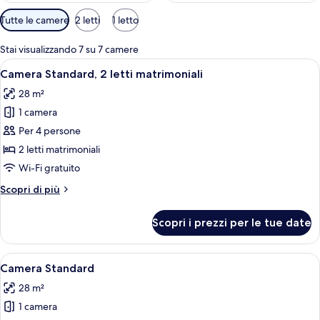
Filtri
Tutte le camere
2 letti
1 letto
disponibili
per
Stai visualizzando 7 su 7 camere
le
Apri
Camera d'albergo con due letti, una sc
5
Camera Standard, 2 letti matrimoniali
camere
tutte
28 m²
le
1 camera
foto
per
Per 4 persone
Camera
2 letti matrimoniali
Standard,
Wi-Fi gratuito
2
Altri
Scopri di più
letti
dettagli
matrimoniali
per
Scopri i prezzi per le tue date
Camera
Standard,
2
Apri
Camera d'albergo moderna con due lett
6
letti
Camera Standard
tutte
matrimoniali
28 m²
le
1 camera
foto