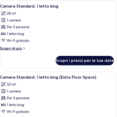
camera
Apri
Una camera d'albergo moderna con un l
5
da
Camera Standard, 1 letto king
tutte
letto
28 m²
le
1 camera
foto
per
Per 3 persone
Camera
1 letto king
Standard,
Wi-Fi gratuito
1
Altri
Scopri di più
letto
dettagli
king
per
Scopri i prezzi per le tue date
Camera
Standard,
1
Apri
Una camera d'albergo moderna con un l
5
letto
Camera Standard, 1 letto king (Extra Floor Space)
tutte
king
33 m²
le
1 camera
foto
per
Per 3 persone
Camera
1 letto king
Standard,
Wi-Fi gratuito
1