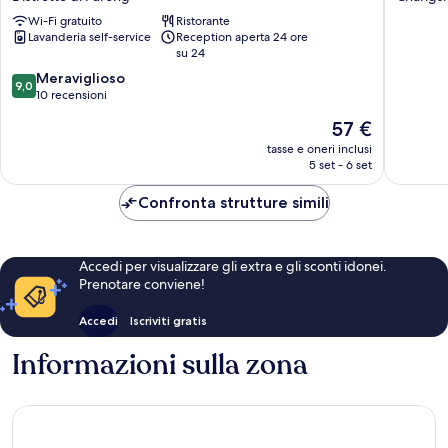
Exclusive
By
Wi-Fi gratuito
Ristorante
Hotel
Wyndh
Lavanderia self-service
Reception aperta 24 ore
Distretto
Changs
su 24
di
East
9.0
Furong
Meraviglioso
Changs
9,0
su
10 recensioni
10,
Il
57 €
Meraviglioso,
prezzo
10
tasse e oneri inclusi
attuale
5 set - 6 set
recensioni
è
57 €
Confronta strutture simili
Accedi per visualizzare gli extra e gli sconti idonei.
Prenotare conviene!
Accedi
Iscriviti gratis
Informazioni sulla zona