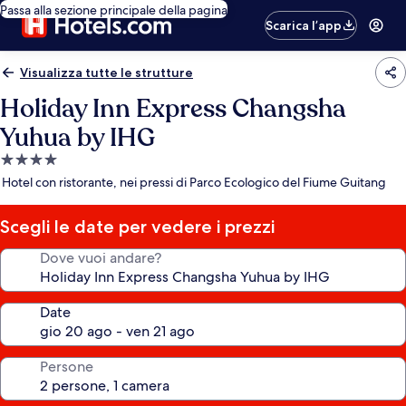
Passa alla sezione principale della pagina
Scarica l’app
Visualizza tutte le strutture
Holiday Inn Express Changsha
Yuhua by IHG
Struttura
a
Hotel con ristorante, nei pressi di Parco Ecologico del Fiume Guitang
4.0
stelle
Scegli le date per vedere i prezzi
Dove vuoi andare?
Date
Persone