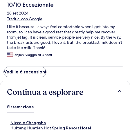
10/10 Eccezionale
28 set 2024
Traduci con Google
I like it because I always feel comfortable when I got into my
room, so I can have a good rest that greatly help me recover
from jet lag. It is clean, service people are very nice. By the way,
the breakfasts are good, I love it. But, the breakfast milk doesn’t
taste like milk. Thank!
jianjian, viaggio di 3 notti
Vedi le 6 recensioni
Continua a esplorare
Sistemazione
L
Niccolo Changsha
i
L
Huitang Huatian Hot Spring Resort Hotel