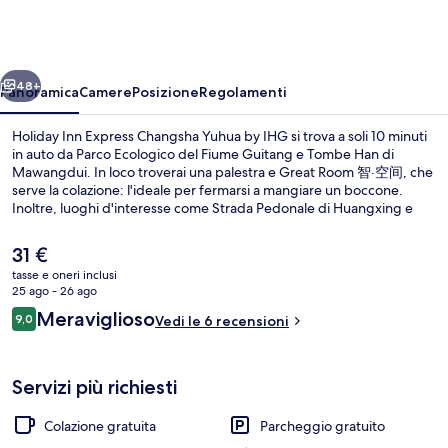
Express
Changsha
Yuhua
ietro
Avanti
by
48+
Panoramica
Camere
Posizione
Regolamenti
IHG
Holiday Inn Express Changsha Yuhua by IHG si trova a soli 10 minuti
in auto da Parco Ecologico del Fiume Guitang e Tombe Han di
Mawangdui. In loco troverai una palestra e Great Room 智·空间, che
serve la colazione: l'ideale per fermarsi a mangiare un boccone.
Inoltre, luoghi d'interesse come Strada Pedonale di Huangxing e
Centro Commerciale YuefangiD si trovano a poca distanza in auto
dalla struttura.
Il
31 €
prezzo
tasse e oneri inclusi
attuale
25 ago - 26 ago
Esterni
è
Recensioni
Meraviglioso
9,0
Vedi le 6 recensioni
31 €
9,0 su 10
Servizi più richiesti
Colazione gratuita
Parcheggio gratuito