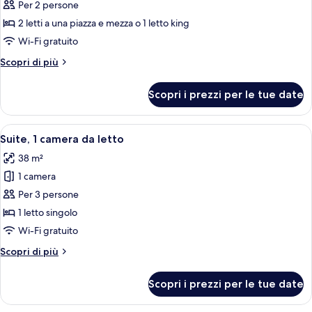
per
Per 2 persone
Camera
2 letti a una piazza e mezza o 1 letto king
Standard
Wi-Fi gratuito
Altri
Scopri di più
dettagli
per
Scopri i prezzi per le tue date
Camera
Standard
Apri
Una camera d'albergo moderna con un l
4
Suite, 1 camera da letto
tutte
38 m²
le
1 camera
foto
per
Per 3 persone
Suite,
1 letto singolo
1
Wi-Fi gratuito
camera
Altri
Scopri di più
da
dettagli
letto
per
Scopri i prezzi per le tue date
Suite,
1