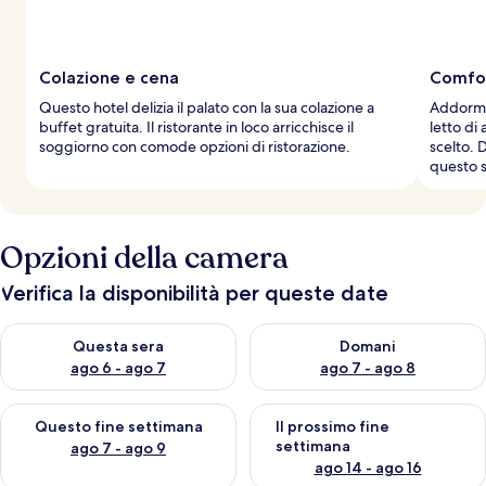
Colazione e cena
Comfor
Questo hotel delizia il palato con la sua colazione a
Addorme
buffet gratuita. Il ristorante in loco arricchisce il
letto di
soggiorno con comode opzioni di ristorazione.
scelto. 
questo s
Opzioni della camera
Verifica la disponibilità per queste date
Verifica la disponibilità per questa sera, ago 6 - ago 7
Verifica la disponibilità per d
Questa sera
Domani
ago 6 - ago 7
ago 7 - ago 8
Verifica la disponibilità per questo fine settimana, ago 7 - ago
Verifica la disponibilità per il
Questo fine settimana
Il prossimo fine
settimana
ago 7 - ago 9
ago 14 - ago 16