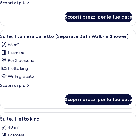
Altri
Scopri di più
letto
dettagli
king
per
Scopri i prezzi per le tue date
Camera
(Extra
Standard,
Floor
1
Apri
Camera d'albergo moderna con divano, 
Space)
5
letto
Suite, 1 camera da letto (Separate Bath Walk-In Shower)
tutte
king
65 m²
(Extra
le
Floor
1 camera
foto
Space)
per
Per 3 persone
Suite,
1 letto king
1
Wi-Fi gratuito
camera
Altri
Scopri di più
da
dettagli
letto
per
Scopri i prezzi per le tue date
Suite,
(Separate
1
Bath
camera
Apri
Una camera d'albergo moderna con un 
Walk-
4
da
Suite, 1 letto king
tutte
In
letto
40 m²
(Separate
le
Shower)
Bath
1 camera