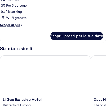
foto
Walk-
per
Per 3 persone
In
Suite,
Shower)
1 letto king
1
Wi-Fi gratuito
letto
Altri
Scopri di più
king
dettagli
per
Scopri i prezzi per le tue date
Suite,
1
letto
Strutture simili
king
Li Gao Exclusive Hotel
Days Ho
Li
Days
Li Gao Exclusive Hotel
Days H
Gao
Hotel
Distretto di Furong
Changs