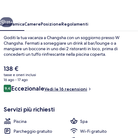
ietro
Avanti
135+
Panoramica
Camere
Posizione
Regolamenti
Goditi la tua vacanza a Changsha con un soggiorno presso W
Changsha. Fermati a sorseggiare un drink al bar/lounge o a
mangiare un boccone in uno dei 2 ristoranti in loco, prima di
concederti un tuffo rinfrescante nella piscina coperta.
Il
138 €
prezzo
tasse e oneri inclusi
attuale
16 ago - 17 ago
è
Recensioni
Eccezionale
9,4
Servizio della struttura
Vedi le 16 recensioni
138 €
9,4 su 10
Servizi più richiesti
Piscina
Spa
Parcheggio gratuito
Wi-Fi gratuito