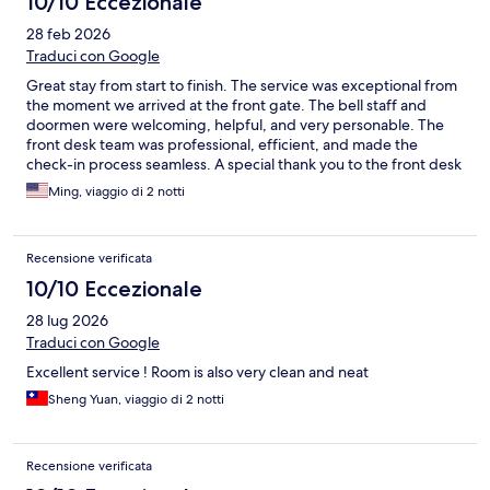
10/10 Eccezionale
28 feb 2026
Traduci con Google
Great stay from start to finish. The service was exceptional from
the moment we arrived at the front gate. The bell staff and
doormen were welcoming, helpful, and very personable. The
front desk team was professional, efficient, and made the
check-in process seamless. A special thank you to the front desk
check-in team — especially the young lady who helped us find
Ming, viaggio di 2 notti
the most suitable room. I didn’t catch her name, but she
absolutely deserves recognition for her patience,
professionalism, and genuine care. She truly made a difference
Recensione verificata
in our experience. Housekeeping was efficient and thorough,
keeping everything spotless throughout our stay. The hotel
10/10 Eccezionale
itself is beautifully built and very well maintained. I also sincerely
28 lug 2026
appreciate the staff who assisted me with post-stay matters.
They were extremely patient and helpful in resolving everything
Traduci con Google
smoothly. Truly amazing service all around. I would absolutely
Excellent service ! Room is also very clean and neat
stay again and highly recommend this hotel.
Sheng Yuan, viaggio di 2 notti
Recensione verificata