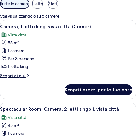
Filtri
Tutte le camere
1 letto
2 letti
disponibili
per
Stai visualizzando 6 su 6 camere
le
Apri
Camera d'albergo moderna con un gran
5
Camera, 1 letto king, vista città (Corner)
camere
tutte
Vista città
le
55 m²
foto
per
1 camera
Camera,
Per 3 persone
1
1 letto king
letto
Altri
Scopri di più
king,
dettagli
vista
per
Scopri i prezzi per le tue date
Camera,
città
1
(Corner)
letto
Apri
Camera d'albergo moderna con un lett
5
king,
Spectacular Room, Camera, 2 letti singoli, vista città
tutte
vista
Vista città
città
le
(Corner)
45 m²
foto
per
1 camera