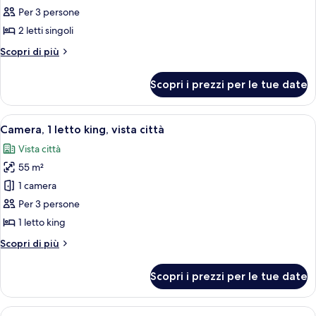
Spectacular
Per 3 persone
Room,
2 letti singoli
Camera,
Altri
Scopri di più
2
dettagli
letti
per
Scopri i prezzi per le tue date
Spectacular
singoli,
Room,
vista
Camera,
Apri
Una camera d'albergo moderna con un 
città
5
2
Camera, 1 letto king, vista città
tutte
letti
Vista città
singoli,
le
vista
55 m²
foto
città
per
1 camera
Camera,
Per 3 persone
1
1 letto king
letto
Altri
Scopri di più
king,
dettagli
vista
per
Scopri i prezzi per le tue date
Camera,
città
1
letto
Apri
Una camera d'hotel moderna con un let