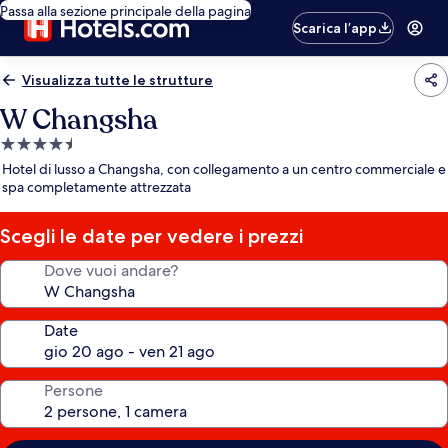
Passa alla sezione principale della pagina
Scarica l’app
Visualizza tutte le strutture
W Changsha
Struttura
a
Hotel di lusso a Changsha, con collegamento a un centro commerciale e
4.5
spa completamente attrezzata
stelle
Scegli le date per vedere i prezzi
Dove vuoi andare?
Date
Persone