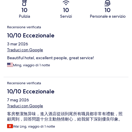
10
10
10
Pulizia
Servizi
Personale e servizio
Recensioni
Recensione verificata
10/10 Eccezionale
3 mar 2026
Traduci con Google
Beautiful hotel, excellent people, great service!
Ming, viaggio di 1 notte
Recensione verificata
10/10 Eccezionale
7 mag 2026
Traduci con Google
客房整潔無异味，進入酒店從頭到尾所有職員都非常有禮貌，照
顧周到，回答問題十分主動熱情耐心，給我留下深刻優良印象。
Wai Ling, viaggio di 1 notte