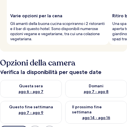
Varie opzioni per la cena
Ritiro
Gli amanti della buona cucina scopriranno i 2 ristoranti
Una spa 
e il bar di questo hotel. Sono disponibili numerose
aperta tu
opzioni vegane e vegetariane, tra cui una colazione
giardino
vegetariana.
spazi tran
Opzioni della camera
Verifica la disponibilità per queste date
Verifica la disponibilità per questa sera, ago 6 - ago 7
Verifica la disponibilità per d
Questa sera
Domani
ago 6 - ago 7
ago 7 - ago 8
Verifica la disponibilità per questo fine settimana, ago 7 - ago
Verifica la disponibilità per il
Questo fine settimana
Il prossimo fine
settimana
ago 7 - ago 9
ago 14 - ago 16