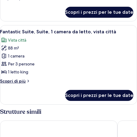
1
dettagli
letto
per
Scopri i prezzi per le tue date
Spectacular
king,
Room,
vista
Camera,
Apri
Una camera d'albergo moderna con un le
città
6
1
Fantastic Suite, Suite, 1 camera da letto, vista città
tutte
letto
Vista città
king,
le
vista
88 m²
foto
città
per
1 camera
Fantastic
Per 3 persone
Suite,
1 letto king
Suite,
Altri
Scopri di più
1
dettagli
camera
per
Scopri i prezzi per le tue date
Fantastic
da
Suite,
letto,
Suite,
Strutture simili
vista
1
città
camera
The Westin Changsha
Sheraton
da
letto,
vista