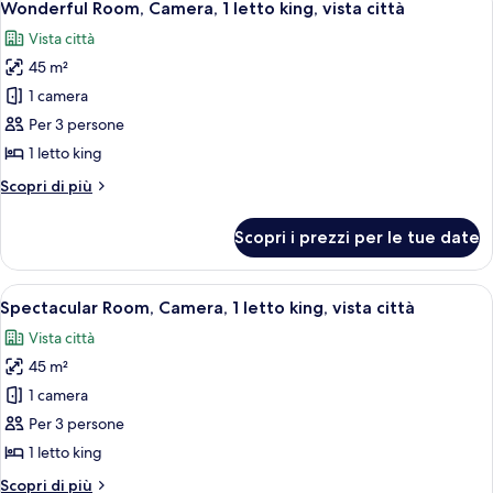
6
king,
Wonderful Room, Camera, 1 letto king, vista città
tutte
vista
Vista città
città
le
45 m²
foto
per
1 camera
Wonderful
Per 3 persone
Room,
1 letto king
Camera,
Altri
Scopri di più
1
dettagli
letto
per
Scopri i prezzi per le tue date
Wonderful
king,
Room,
vista
Camera,
Apri
Camera d'albergo moderna con vista su
città
5
1
Spectacular Room, Camera, 1 letto king, vista città
tutte
letto
Vista città
king,
le
vista
45 m²
foto
città
per
1 camera
Spectacular
Per 3 persone
Room,
1 letto king
Camera,
Altri
Scopri di più