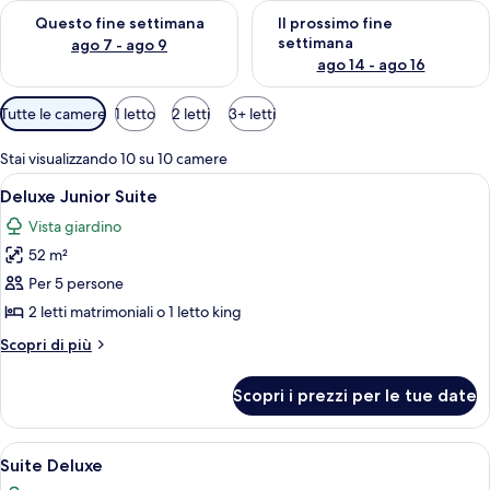
Verifica la disponibilità per questo fine settimana, ago 7 - ago
Verifica la disponibilità per il
Questo fine settimana
Il prossimo fine
settimana
ago 7 - ago 9
ago 14 - ago 16
Filtri
Tutte le camere
1 letto
2 letti
3+ letti
disponibili
per
Stai visualizzando 10 su 10 camere
le
Apri
Minibar con snack e bevande gratuite,
13
Deluxe Junior Suite
camere
tutte
Vista giardino
le
52 m²
foto
per
Per 5 persone
Deluxe
2 letti matrimoniali o 1 letto king
Junior
Altri
Scopri di più
Suite
dettagli
per
Scopri i prezzi per le tue date
Deluxe
Junior
Suite
Apri
Una camera d'albergo con due letti, un
13
Suite Deluxe
tutte