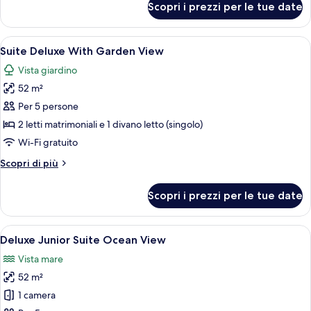
Scopri i prezzi per le tue date
Deluxe
Junior
Suite
Apri
Minibar con snack e bevande gratuite,
10
Single
Suite Deluxe With Garden View
tutte
Vista giardino
le
52 m²
foto
per
Per 5 persone
Suite
2 letti matrimoniali e 1 divano letto (singolo)
Deluxe
Wi-Fi gratuito
With
Altri
Scopri di più
Garden
dettagli
View
per
Scopri i prezzi per le tue date
Suite
Deluxe
With
Apri
Una camera d'albergo moderna con un l
7
Garden
Deluxe Junior Suite Ocean View
tutte
View
Vista mare
le
52 m²
foto
per
1 camera