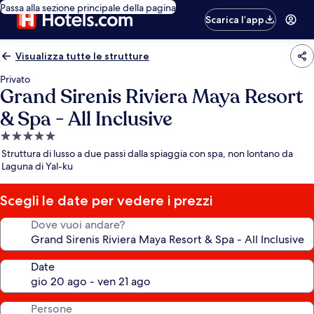
Passa alla sezione principale della pagina
Scarica l’app
Visualizza tutte le strutture
Privato
Grand Sirenis Riviera Maya Resort
& Spa - All Inclusive
Struttura
a
Struttura di lusso a due passi dalla spiaggia con spa, non lontano da
5.0
Laguna di Yal-ku
stelle
Scegli le date per vedere i prezzi
Dove vuoi andare?
Date
Persone