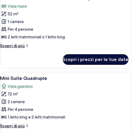
tutte
Vista mare
le
52 m²
foto
per
1 camera
Deluxe
Per 4 persone
Junior
2 letti matrimoniali o 1 letto king
Suite
Altri
Scopri di più
Ocean
dettagli
View
per
Scopri i prezzi per le tue date
Deluxe
Quadruple
Junior
Suite
Apri
Una camera d'albergo moderna con un l
8
Ocean
Mini Suite Quadruple
tutte
View
Vista giardino
Quadruple
le
72 m²
foto
per
2 camere
Mini
Per 4 persone
Suite
1 letto king e 2 letti matrimoniali
Quadruple
Altri
Scopri di più
dettagli