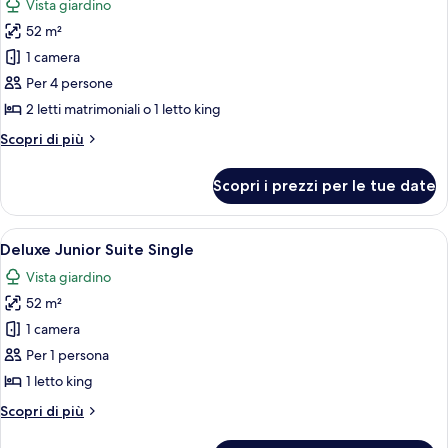
Vista giardino
le
52 m²
foto
per
1 camera
Suite
Per 4 persone
Deluxe
2 letti matrimoniali o 1 letto king
Altri
Scopri di più
dettagli
per
Scopri i prezzi per le tue date
Suite
Deluxe
Apri
Minibar con snack e bevande gratuite,
11
Deluxe Junior Suite Single
tutte
Vista giardino
le
52 m²
foto
per
1 camera
Deluxe
Per 1 persona
Junior
1 letto king
Suite
Altri
Scopri di più
Single
dettagli
per