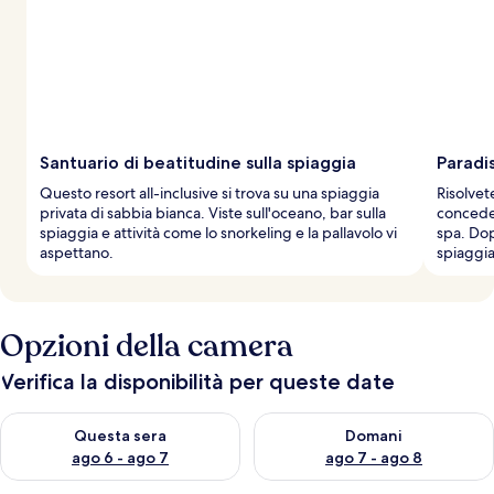
Santuario di beatitudine sulla spiaggia
Paradi
Questo resort all-inclusive si trova su una spiaggia
Risolvete
privata di sabbia bianca. Viste sull'oceano, bar sulla
conceder
spiaggia e attività come lo snorkeling e la pallavolo vi
spa. Dopo
aspettano.
spiaggia,
Opzioni della camera
Verifica la disponibilità per queste date
Verifica la disponibilità per questa sera, ago 6 - ago 7
Verifica la disponibilità per d
Questa sera
Domani
ago 6 - ago 7
ago 7 - ago 8