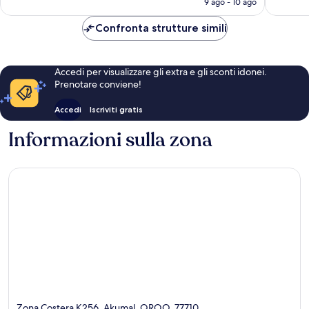
9 ago - 10 ago
recensioni
è
424 €
Confronta strutture simili
Accedi per visualizzare gli extra e gli sconti idonei.
Prenotare conviene!
Accedi
Iscriviti gratis
Informazioni sulla zona
Zona Costera K256, Akumal, QROO, 77710