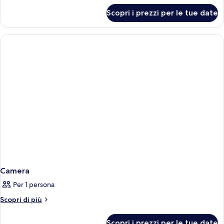
per
Scopri i prezzi per le tue date
Mini
Suite
Quadruple
Camera
Per 1 persona
Altri
Scopri di più
dettagli
per
Scopri i prezzi per le tue date