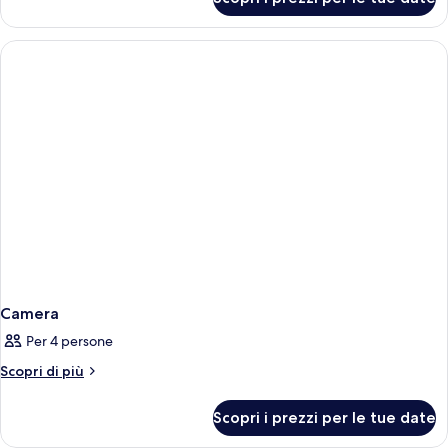
Camera
Camera
Per 4 persone
Altri
Scopri di più
dettagli
per
Scopri i prezzi per le tue date
Camera