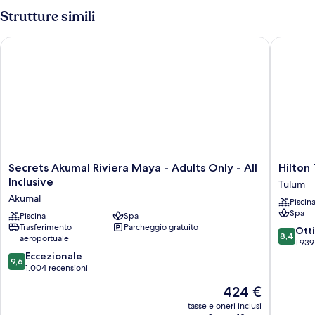
Strutture simili
Secrets Akumal Riviera Maya - Adults Only - All Inclusive
Hilton Tu
Secrets
Hilton
Secrets Akumal Riviera Maya - Adults Only - All
Hilton
Akumal
Tulum
Inclusive
Tulum
Riviera
Riviera
Akumal
Piscin
Maya
Maya
Spa
-
Piscina
Spa
All-
Trasferimento
Parcheggio gratuito
Adults
Inclusiv
8.4
Ott
8,4
aeroportuale
Only
Resort
su
1.939
-
Tulum
9.6
10,
Eccezionale
9,6
All
su
Ottimo,
1.004 recensioni
Inclusive
10,
1.939
Il
424 €
Akumal
Eccezionale,
recensio
prezzo
1.004
tasse e oneri inclusi
attuale