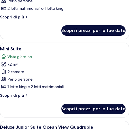
Deluxe
Per 5 persone
Junior
2 letti matrimoniali o 1 letto king
Suite
Altri
Scopri di più
Ocean
dettagli
View
per
Scopri i prezzi per le tue date
Deluxe
Junior
Suite
Apri
Una camera d'albergo moderna con un l
8
Ocean
Mini Suite
tutte
View
Vista giardino
le
72 m²
foto
per
2 camere
Mini
Per 5 persone
Suite
1 letto king e 2 letti matrimoniali
Altri
Scopri di più
dettagli
per
Scopri i prezzi per le tue date
Mini
Suite
Apri
Una camera d'albergo moderna con un l
7
Deluxe Junior Suite Ocean View Quadruple