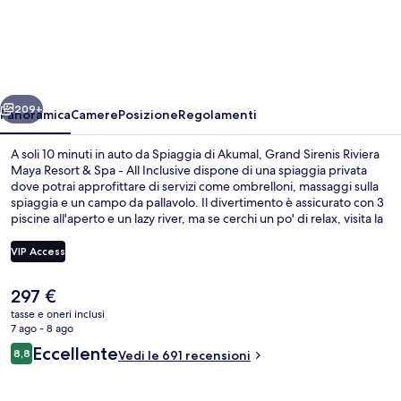
Sirenis
Riviera
Maya
Resort
ietro
Avanti
&
209+
Panoramica
Camere
Posizione
Regolamenti
Spa
A soli 10 minuti in auto da Spiaggia di Akumal, Grand Sirenis Riviera
-
Maya Resort & Spa - All Inclusive dispone di una spiaggia privata
dove potrai approfittare di servizi come ombrelloni, massaggi sulla
All
spiaggia e un campo da pallavolo. Il divertimento è assicurato con 3
Inclusive
piscine all'aperto e un lazy river, ma se cerchi un po' di relax, visita la
spa e scegli tra body wrap e aromaterapia. The Park, uno dei 10
ristoranti in loco, vanta un'ottima vista sul mare e serve la colazione, il
VIP Access
pranzo e la cena. Gli altri punti di forza di questo resort di lusso sono
2 bar sulla spiaggia, un miniclub per bambini (gratuito) e un centro
Il
297 €
fitness. Le recensioni dei viaggiatori lodano la piscina e il personale
Vista aerea
prezzo
gentile.
tasse e oneri inclusi
attuale
7 ago - 8 ago
è
Recensioni
Eccellente
8,8
Vedi le 691 recensioni
297 €
8,8 su 10