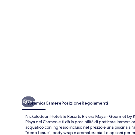
&
Resorts
Riviera
Maya
-
Gourmet
by
Karisma
-
All
Inclusive
76+
Panoramica
Camere
Posizione
Regolamenti
Nickelodeon Hotels & Resorts Riviera Maya - Gourmet by Kari
Playa del Carmen e ti dà la possibilità di praticare immersi
acquatico con ingresso incluso nel prezzo e una piscina all'a
“deep tissue”, body wrap e aromaterapia. Le opzioni per man