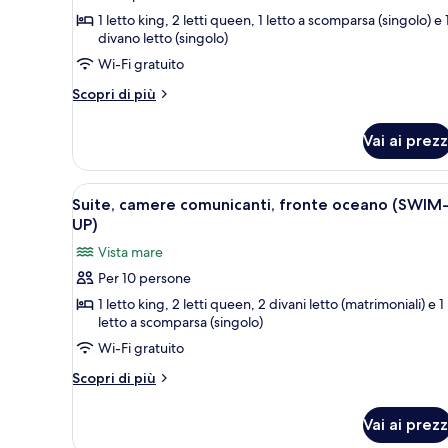
Kahuna
1 letto king, 2 letti queen, 1 letto a scomparsa (singolo) e 
Suite
divano letto (singolo)
Wi-Fi gratuito
Altri
Scopri di più
dettagli
per
Vai ai prezz
Big
Kahuna
Suite
Apri
Una camera d'albergo con due le
7
Suite, camere comunicanti, fronte oceano (SWIM
tutte
UP)
le
Vista mare
foto
Per 10 persone
per
1 letto king, 2 letti queen, 2 divani letto (matrimoniali) e 1
Suite,
letto a scomparsa (singolo)
camere
Wi-Fi gratuito
comunicanti,
fronte
Altri
Scopri di più
dettagli
oceano
per
(SWIM-
Vai ai prezz
Suite,
UP)