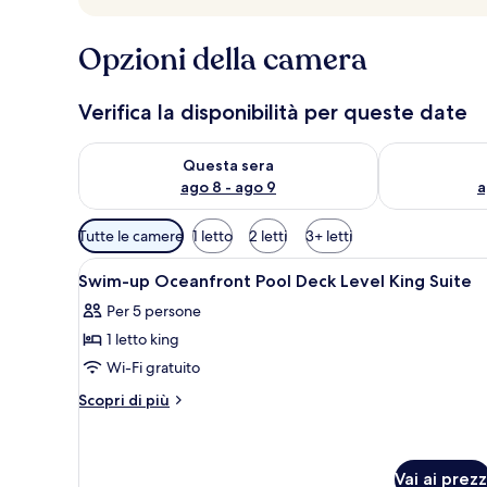
Opzioni della camera
Verifica la disponibilità per queste date
Verifica la disponibilità per questa sera, ago 8 - ago
Verifica la di
Questa sera
ago 8 - ago 9
a
Filtri
Tutte le camere
1 letto
2 letti
3+ letti
disponibili
Apri
Una camera da letto moderna c
per
20
Swim-up Oceanfront Pool Deck Level King Suite
tutte
le
Per 5 persone
le
camere
1 letto king
foto
per
Wi-Fi gratuito
Swim-
Altri
Scopri di più
up
dettagli
per
Oceanfront
Swim-
Pool
up
Vai ai prezz