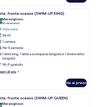
 divano, un tavolo da pranzo e una TV che mostra il logo di Nickelodeon Hot
pri
Una camera d'albergo con un letto, un divano
9
uite, fronte oceano (SWIM-UP KING)
utte
Meraviglioso
0
9,0 su 10
(90
90 recensioni
oto
recensioni)
Vista mare
er
54 m²
ite,
1 camera
ronte
Per 5 persone
ceano
1 letto king, 1 letto a scomparsa (singolo) e 1 divano letto
SWIM-
(singolo)
P
Wi-Fi gratuito
ING)
tri
opri di più
ttagli
r
Vai ai prezzi
ite,
onte
eano
 finestra e vista sulla piscina.
pri
Una camera d'albergo con un letto, un divano,
10
WIM-
uite, fronte oceano (SWIM-UP QUEEN)
utte
P
Meraviglioso
NG)
0
9,0 su 10