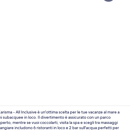
Video influen
sma - All Inclusive è un'ottima scelta per le tue vacanze al mare a
oni subacquee in loco. Il divertimento è assicurato con un parco
perto, mentre se vuoi coccolarti, visita la spa e scegli tra massaggi
Ristorante
giare includono 6 ristoranti in loco e 2 bar sull'acqua perfetti per