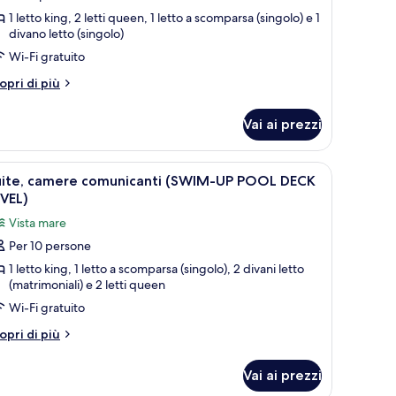
uite
1 letto king, 2 letti queen, 1 letto a scomparsa (singolo) e 1
divano letto (singolo)
Wi-Fi gratuito
tri
opri di più
ttagli
r
Vai ai prezzi
neapple
ite
tavolino con un vassoio per la colazione e opere d'arte alle pareti.
pri
Camera d'albergo con due letti, un'ampia finest
5
uite, camere comunicanti (SWIM-UP POOL DECK
utte
VEL)
Vista mare
oto
Per 10 persone
er
1 letto king, 1 letto a scomparsa (singolo), 2 divani letto
ite,
(matrimoniali) e 2 letti queen
amere
Wi-Fi gratuito
omunicanti
SWIM-
tri
opri di più
ttagli
P
r
OOL
Vai ai prezzi
ite,
ECK