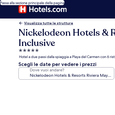
Passa alla sezione principale della pagina
Visualizza tutte le strutture
Nickelodeon Hotels & R
Inclusive
Struttura
a
Hotel a due passi dalla spiaggia a Playa del Carmen con 6 ris
5.0
Scegli le date per vedere i prezzi
stelle
Dove vuoi andare?
Galleria
fotografica
per
Nickelodeon
Hotels