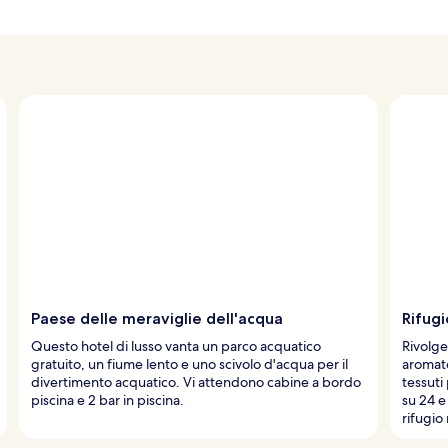
Paese delle meraviglie dell'acqua
Rifug
Questo hotel di lusso vanta un parco acquatico
Rivolge
gratuito, un fiume lento e uno scivolo d'acqua per il
aromate
divertimento acquatico. Vi attendono cabine a bordo
tessuti
piscina e 2 bar in piscina.
su 24 e
rifugio 