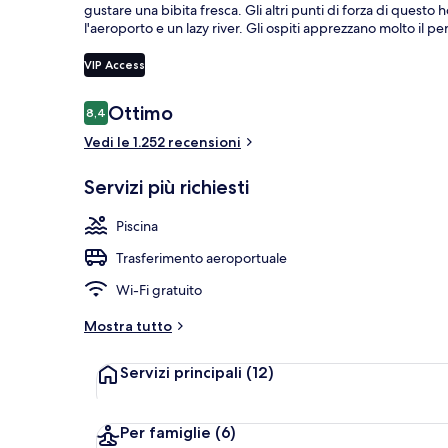
gustare una bibita fresca. Gli altri punti di forza di questo
l'aeroporto e un lazy river. Gli ospiti apprezzano molto il per
VIP Access
Design dell’ed
Recensioni
Ottimo
8,4
8,4 su 10
Vedi le 1.252 recensioni
Servizi più richiesti
Piscina
Trasferimento aeroportuale
Wi-Fi gratuito
Mostra tutto
Servizi principali
(12)
Per famiglie
(6)