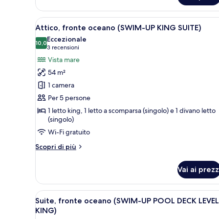
Deck
Oceanfront
Level
Pool
Apri
Una camera d'albergo con un l
Deck
King
10
Attico, fronte oceano (SWIM-UP KING SUITE)
Level
tutte
Suite
Eccezionale
King
le
10,0
10,0 su 10
(3
3 recensioni
Suite
foto
recensioni)
Vista mare
per
54 m²
Attico,
1 camera
fronte
Per 5 persone
oceano
1 letto king, 1 letto a scomparsa (singolo) e 1 divano letto
(SWIM-
(singolo)
UP
Wi-Fi gratuito
KING
SUITE)
Altri
Scopri di più
dettagli
per
Vai ai prezz
Attico,
fronte
oceano
Apri
Camera d'albergo con due letti, 
10
(SWIM-
Suite, fronte oceano (SWIM-UP POOL DECK LEVEL
tutte
UP
KING)
KING
le