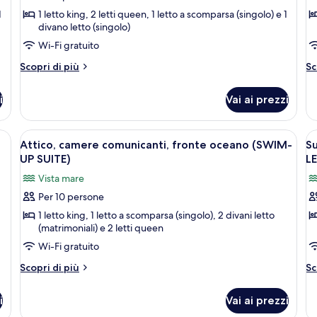
Suite
S
1
1 letto king, 2 letti queen, 1 letto a scomparsa (singolo) e 1
divano letto (singolo)
Wi-Fi gratuito
Altri
Al
Scopri di più
Sc
dettagli
de
per
pe
i
Vai ai prezzi
Lair
Pi
Suite
Su
tti, un tavolino con un vassoio per la colazione e opere d'arte alle pareti.
Apri
Una camera d'albergo con due letti, un 
A
9
-
Attico, camere comunicanti, fronte oceano (SWIM-
S
tutte
t
UP SUITE)
LE
le
le
Vista mare
foto
f
Per 10 persone
per
p
1 letto king, 1 letto a scomparsa (singolo), 2 divani letto
Attico,
Su
(matrimoniali) e 2 letti queen
camere
c
Wi-Fi gratuito
comunicanti,
c
fronte
(
Altri
Al
Scopri di più
Sc
dettagli
de
oceano
U
per
pe
(SWIM-
P
i
Vai ai prezzi
Attico,
Su
UP
D