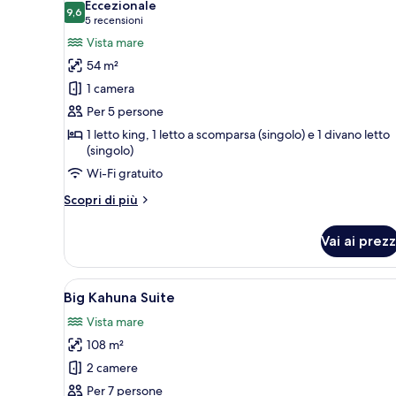
Eccezionale
SUITE)
9,6
foto
9,6 su 10
(5
5 recensioni
per
recensioni)
Vista mare
Suite,
54 m²
fronte
1 camera
oceano
Per 5 persone
(SWIM-
1 letto king, 1 letto a scomparsa (singolo) e 1 divano letto
UP
(singolo)
POOL
Wi-Fi gratuito
DECK
LEVEL
Altri
Scopri di più
dettagli
KING)
per
Vai ai prezz
Suite,
fronte
oceano
Apri
Una moderna zona relax all'aper
6
(SWIM-
Big Kahuna Suite
tutte
UP
Vista mare
POOL
le
DECK
108 m²
foto
LEVEL
per
2 camere
KING)
Big
Per 7 persone