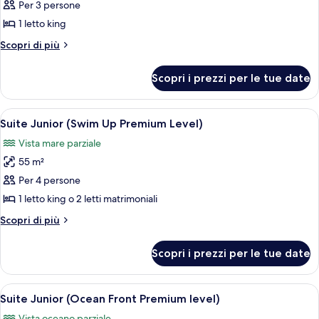
per
Per 3 persone
Suite
1 letto king
(Ocean
Altri
Scopri di più
Front
dettagli
Premium
per
Scopri i prezzi per le tue date
Suite
Level)
(Ocean
Front
Apri
Un'area piscina con un solarium in legno
7
Premium
Suite Junior (Swim Up Premium Level)
tutte
Level)
Vista mare parziale
le
55 m²
foto
per
Per 4 persone
Suite
1 letto king o 2 letti matrimoniali
Junior
Altri
Scopri di più
(Swim
dettagli
Up
per
Scopri i prezzi per le tue date
Suite
Premium
Junior
Level)
(Swim
Apri
Camera d'albergo con due letti, una scri
5
Up
Suite Junior (Ocean Front Premium level)
tutte
Premium
Vista oceano parziale