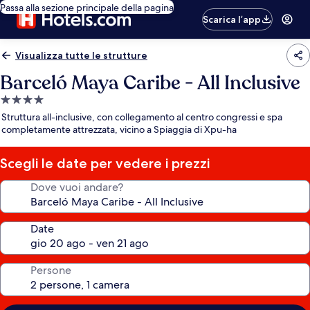
Passa alla sezione principale della pagina
Scarica l’app
Visualizza tutte le strutture
Barceló Maya Caribe - All Inclusive
Struttura
a
Struttura all-inclusive, con collegamento al centro congressi e spa
4.0
completamente attrezzata, vicino a Spiaggia di Xpu-ha
stelle
Scegli le date per vedere i prezzi
Dove vuoi andare?
Date
Persone