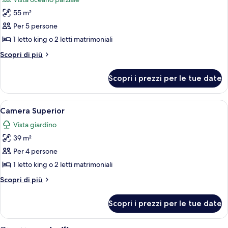
Level)
le
55 m²
foto
per
Per 5 persone
Suite
1 letto king o 2 letti matrimoniali
Junior
Altri
Scopri di più
(Ocean
dettagli
Front
per
Scopri i prezzi per le tue date
Suite
Premium
Junior
level)
(Ocean
Apri
Camera d'albergo con due letti, un ven
5
Front
Camera Superior
tutte
Premium
Vista giardino
level)
le
39 m²
foto
per
Per 4 persone
Camera
1 letto king o 2 letti matrimoniali
Superior
Altri
Scopri di più
dettagli
per
Scopri i prezzi per le tue date
Camera
Superior