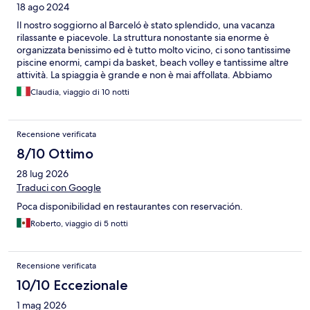
18 ago 2024
Il nostro soggiorno al Barceló è stato splendido, una vacanza
rilassante e piacevole. La struttura nonostante sia enorme è
organizzata benissimo ed è tutto molto vicino, ci sono tantissime
piscine enormi, campi da basket, beach volley e tantissime altre
attività. La spiaggia è grande e non è mai affollata. Abbiamo
passato 10 giorni bellissimi!
Claudia, viaggio di 10 notti
Recensione verificata
8/10 Ottimo
28 lug 2026
Traduci con Google
Poca disponibilidad en restaurantes con reservación.
Roberto, viaggio di 5 notti
Recensione verificata
10/10 Eccezionale
1 mag 2026