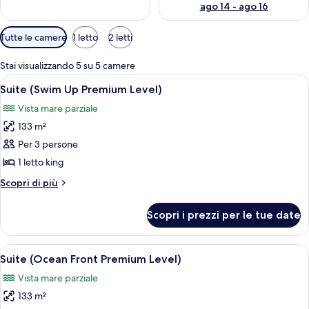
ago 14 - ago 16
Filtri
Tutte le camere
1 letto
2 letti
disponibili
per
Stai visualizzando 5 su 5 camere
le
Apri
Camera d'albergo con un letto, una vent
7
Suite (Swim Up Premium Level)
camere
tutte
Vista mare parziale
le
133 m²
foto
per
Per 3 persone
Suite
1 letto king
(Swim
Altri
Scopri di più
Up
dettagli
Premium
per
Scopri i prezzi per le tue date
Suite
Level)
(Swim
Up
Apri
Una camera d'albergo con zona pranzo, d
5
Premium
Suite (Ocean Front Premium Level)
tutte
Level)
Vista mare parziale
le
133 m²
foto