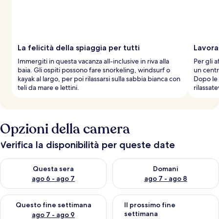
La felicità della spiaggia per tutti
Lavora
Immergiti in questa vacanza all-inclusive in riva alla
Per gli a
baia. Gli ospiti possono fare snorkeling, windsurf o
un centr
kayak al largo, per poi rilassarsi sulla sabbia bianca con
Dopo le 
teli da mare e lettini.
rilassat
Opzioni della camera
Verifica la disponibilità per queste date
Verifica la disponibilità per questa sera, ago 6 - ago 7
Verifica la disponibilità per d
Questa sera
Domani
ago 6 - ago 7
ago 7 - ago 8
Verifica la disponibilità per questo fine settimana, ago 7 - ago
Verifica la disponibilità per il
Questo fine settimana
Il prossimo fine
settimana
ago 7 - ago 9