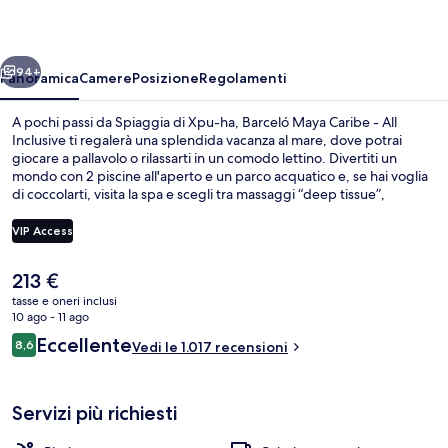
-
All
ietro
Avanti
Inclusive
94+
Panoramica
Camere
Posizione
Regolamenti
A pochi passi da Spiaggia di Xpu-ha, Barceló Maya Caribe - All
Inclusive ti regalerà una splendida vacanza al mare, dove potrai
giocare a pallavolo o rilassarti in un comodo lettino. Divertiti un
mondo con 2 piscine all'aperto e un parco acquatico e, se hai voglia
di coccolarti, visita la spa e scegli tra massaggi “deep tissue”,
aromaterapia e idroterapia. Caribe Buffet, uno dei 5 ristoranti in
loco, serve la colazione, il pranzo e la cena. Gli altri punti di forza di
VIP Access
questo resort all-inclusive sono 4 bar/lounge, una discoteca e un
miniclub per bambini (gratuito). Gli ospiti apprezzano molto la
Il
213 €
piscina e il personale gentile.
Vista aerea
prezzo
tasse e oneri inclusi
attuale
10 ago - 11 ago
è
Recensioni
Eccellente
8,6
Vedi le 1.017 recensioni
213 €
8,6 su 10
Servizi più richiesti