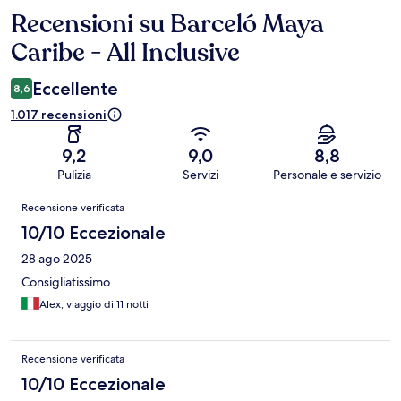
Recensioni su Barceló Maya
Recensioni
Caribe - All Inclusive
Eccellente
8,6
1.017 recensioni
9,2
9,0
8,8
Pulizia
Servizi
Personale e servizio
Recensioni
Recensione verificata
10/10 Eccezionale
28 ago 2025
Consigliatissimo
Alex, viaggio di 11 notti
Recensione verificata
10/10 Eccezionale