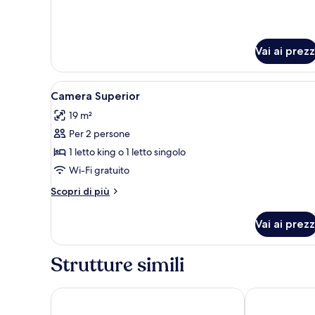
Room
Axel
City
Room
Vai ai prezz
Apri
Camera d'albergo con un letto,
5
Camera Superior
tutte
19 m²
le
Per 2 persone
foto
per
1 letto king o 1 letto singolo
Camera
Wi-Fi gratuito
Superior
Altri
Scopri di più
dettagli
per
Vai ai prezz
Camera
Superior
Strutture simili
Quentin Design Hotel Berlin
Hotel Riu Plaz