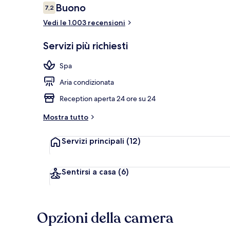
Recensioni
Buono
7,2
7,2 su 10
Vedi le 1.003 recensioni
Interni
Servizi più richiesti
Spa
Aria condizionata
Reception aperta 24 ore su 24
Mostra tutto
Servizi principali
(12)
Sentirsi a casa
(6)
Opzioni della camera