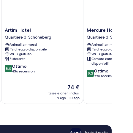
Artim
Mercure
Artim Hotel
Mercure Hotel Berli
Hotel
Hotel
Quartiere di Schöneberg
Quartiere di Schöneber
Quartiere
Berlin
Animali ammessi
Animali ammessi
di
Zentrum
Parcheggio disponibile
Parcheggio disponibile
Schöneberg
Quartiere
Wi-Fi gratuito
Wi-Fi gratuito
di
Ristorante
Camere comunicanti
Schöneberg
disponibili
8.0
Ottimo
8,0
8.2
Ottimo
su
436 recensioni
8,2
su
996 recensioni
10,
10,
Ottimo,
Il
74 €
Ottimo,
436
prezzo
996
recensioni
tasse e oneri inclusi
t
attuale
recensioni
9 ago - 10 ago
è
74 €
Accedi
Iscriviti gratis