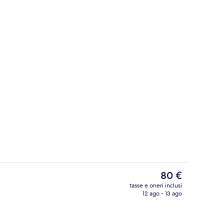
Doccia, set di cortesia gratuito, asciu
Il
80 €
prezzo
tasse e oneri inclusi
attuale
12 ago - 13 ago
Facciata della struttura
è
80 €