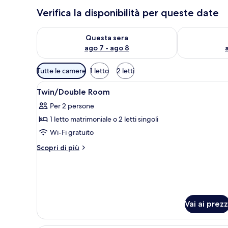
Verifica la disponibilità per queste date
Verifica la disponibilità per questa sera, ago 7 - ago
Verifica la di
Questa sera
ago 7 - ago 8
Filtri
Tutte le camere
1 letto
2 letti
disponibili
Apri
Idromassaggio all'aperto
per
2
Twin/Double Room
tutte
le
Per 2 persone
le
camere
1 letto matrimoniale o 2 letti singoli
foto
per
Wi-Fi gratuito
Twin/Double
Altri
Scopri di più
Room
dettagli
per
Twin/Double
Room
Vai ai prezz