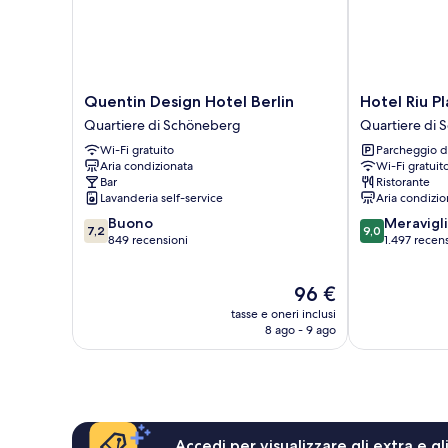
Quentin
Hotel
Quentin Design Hotel Berlin
Hotel Riu Pl
Design
Riu
Quartiere di Schöneberg
Quartiere di
Hotel
Plaza
Wi-Fi gratuito
Parcheggio d
Berlin
Berlin
Aria condizionata
Wi-Fi gratuit
Quartiere
Quartiere
Bar
Ristorante
di
di
Lavanderia self-service
Aria condizio
Schöneberg
Schöneberg
7.2
9.0
Buono
Meravigl
7,2
9,0
su
su
849 recensioni
1.497 recen
10,
10,
Buono,
Meraviglioso,
Il
96 €
849
1.497
prezzo
recensioni
recensioni
tasse e oneri inclusi
attuale
8 ago - 9 ago
è
96 €
Accedi per visualizzare gli extra e g