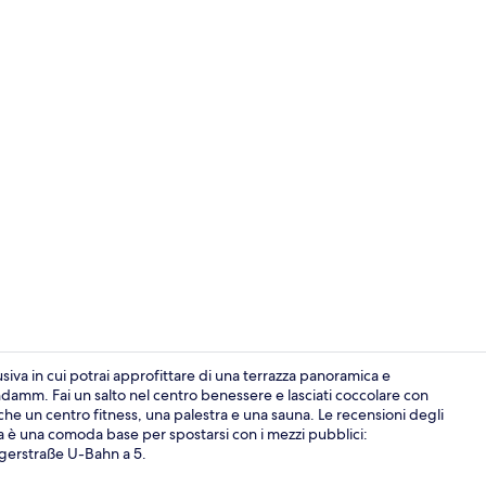
Bar (in loco)
usiva in cui potrai approfittare di una terrazza panoramica e
endamm. Fai un salto nel centro benessere e lasciati coccolare con
che un centro fitness, una palestra e una sauna. Le recensioni degli
Pasti
ura è una comoda base per spostarsi con i mezzi pubblici:
rgerstraße U-Bahn a 5.