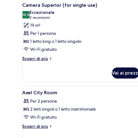
Apri
Camera d'albergo con un letto,
5
Camera Superior (for single use)
tutte
Eccezionale
le
10,0
10,0 su 10
(2
2 recensioni
foto
recensioni)
19 m²
per
Per 1 persona
Camera
1 letto king o 1 letto singolo
Superior
Wi-Fi gratuito
(for
single
Altri
Scopri di più
dettagli
use)
per
Vai ai prezz
Camera
Superior
(for
Apri
Una cassaforte in camera, tend
6
single
Axel City Room
tutte
use)
Per 2 persone
le
2 letti singoli o 1 letto matrimoniale
foto
per
Wi-Fi gratuito
Axel
Altri
Scopri di più
City
dettagli
per