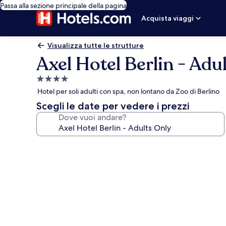
Passa alla sezione principale della pagina
Acquista viaggi
Visualizza tutte le strutture
Axel Hotel Berlin - Adu
Struttura
a
Hotel per soli adulti con spa, non lontano da Zoo di Berlino
4.0
Scegli le date per vedere i prezzi
stelle
Dove vuoi andare?
Galleria
fotografica
per
Axel
Hotel
Berlin