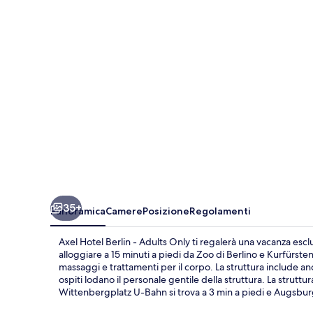
-
Adults
Only
35+
Panoramica
Camere
Posizione
Regolamenti
Axel Hotel Berlin - Adults Only ti regalerà una vacanza escl
alloggiare a 15 minuti a piedi da Zoo di Berlino e Kurfürst
massaggi e trattamenti per il corpo. La struttura include an
ospiti lodano il personale gentile della struttura. La strutt
Wittenbergplatz U-Bahn si trova a 3 min a piedi e Augsbu