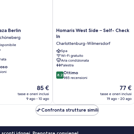
Homaris
aza Berlin
Homaris West Side – Self- Check
West
In
 Schöneberg
Side
Charlottenburg-Wilmersdorf
isponibile
–
o
Self-
Spa
Wi-Fi gratuito
Check
nata
Aria condizionata
In
Palestra
ioso
Charlottenburg-
sioni
8.2
Wilmersdorf
Ottimo
8,2
su
985 recensioni
10,
Il
Il
85 €
77 €
Ottimo,
prezzo
prezzo
985
tasse e oneri inclusi
tasse e oneri inclusi
attuale
attuale
9 ago - 10 ago
19 ago - 20 ago
recensioni
è
è
85 €
77 €
Confronta strutture simili
li sconti idonei. Prenotare conviene!