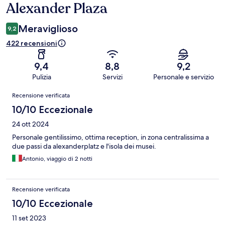
Alexander Plaza
Meraviglioso
9,2
422 recensioni
9,4
8,8
9,2
Pulizia
Servizi
Personale e servizio
Recensioni
Recensione verificata
10/10 Eccezionale
24 ott 2024
Personale gentilissimo, ottima reception, in zona centralissima a
due passi da alexanderplatz e l'isola dei musei.
Antonio, viaggio di 2 notti
Recensione verificata
10/10 Eccezionale
11 set 2023