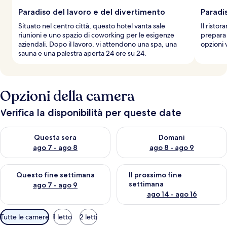
Paradiso del lavoro e del divertimento
Paradis
Situato nel centro città, questo hotel vanta sale
Il risto
riunioni e uno spazio di coworking per le esigenze
prepara 
aziendali. Dopo il lavoro, vi attendono una spa, una
opzioni 
sauna e una palestra aperta 24 ore su 24.
Opzioni della camera
Verifica la disponibilità per queste date
Verifica la disponibilità per questa sera, ago 7 - ago 8
Verifica la disponibilità per d
Questa sera
Domani
ago 7 - ago 8
ago 8 - ago 9
Verifica la disponibilità per questo fine settimana, ago 7 - ago
Verifica la disponibilità per il
Questo fine settimana
Il prossimo fine
settimana
ago 7 - ago 9
ago 14 - ago 16
Filtri
Tutte le camere
1 letto
2 letti
disponibili