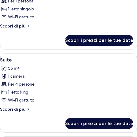
per
Per 1 persona
Singola
1 letto singolo
Classic
Wi-Fi gratuito
Altri
Scopri di più
dettagli
per
Scopri i prezzi per le tue date
Singola
Classic
Apri
Una moderna camera d'albergo con un l
9
Suite
tutte
55 m²
le
1 camera
foto
per
Per 4 persone
Suite
1 letto king
Wi-Fi gratuito
Altri
Scopri di più
dettagli
per
Scopri i prezzi per le tue date
Suite