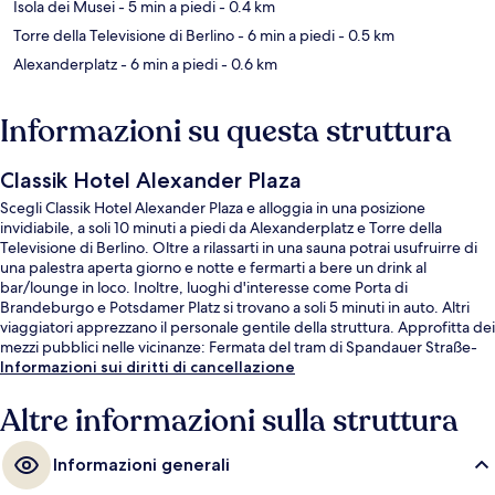
Isola dei Musei
- 5 min a piedi
- 0.4 km
Torre della Televisione di Berlino
- 6 min a piedi
- 0.5 km
Alexanderplatz
- 6 min a piedi
- 0.6 km
Informazioni su questa struttura
Classik Hotel Alexander Plaza
Scegli Classik Hotel Alexander Plaza e alloggia in una posizione
invidiabile, a soli 10 minuti a piedi da Alexanderplatz e Torre della
Televisione di Berlino. Oltre a rilassarti in una sauna potrai usufruirre di
una palestra aperta giorno e notte e fermarti a bere un drink al
bar/lounge in loco. Inoltre, luoghi d'interesse come Porta di
Brandeburgo e Potsdamer Platz si trovano a soli 5 minuti in auto. Altri
viaggiatori apprezzano il personale gentile della struttura. Approfitta dei
mezzi pubblici nelle vicinanze: Fermata del tram di Spandauer Straße-
Marienkirche è a 3 min e Stazione di Hackescher Markt a 4 min a piedi.
Informazioni sui diritti di cancellazione
Altre informazioni sulla struttura
Informazioni generali