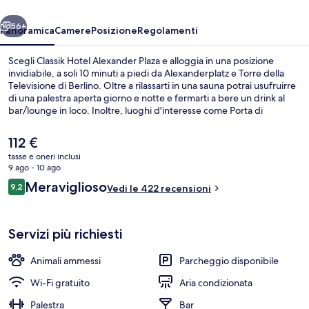
ietro
Avanti
56+
Panoramica
Camere
Posizione
Regolamenti
Scegli Classik Hotel Alexander Plaza e alloggia in una posizione
invidiabile, a soli 10 minuti a piedi da Alexanderplatz e Torre della
Televisione di Berlino. Oltre a rilassarti in una sauna potrai usufruirre
di una palestra aperta giorno e notte e fermarti a bere un drink al
bar/lounge in loco. Inoltre, luoghi d'interesse come Porta di
Brandeburgo e Potsdamer Platz si trovano a soli 5 minuti in auto.
Altri viaggiatori apprezzano il personale gentile della struttura.
Il
112 €
Approfitta dei mezzi pubblici nelle vicinanze: Fermata del tram di
prezzo
tasse e oneri inclusi
Spandauer Straße-Marienkirche è a 3 min e Stazione di Hackescher
attuale
9 ago - 10 ago
Markt a 4 min a piedi.
Esterni
è
Recensioni
Meraviglioso
9,2
Vedi le 422 recensioni
112 €
9,2 su 10
Servizi più richiesti
Animali ammessi
Parcheggio disponibile
Wi-Fi gratuito
Aria condizionata
Palestra
Bar