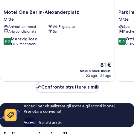
Motel
Park
Motel One Berlin-Alexanderplatz
Park I
One
Inn
Mitte
Mitte
Berlin-
by
Animali ammessi
Wi-Fi gratuito
Spa
Alexanderplatz
Radisso
Aria condizionata
Bar
Parche
Mitte
Berlin
Alexand
9.0
8.4
Meraviglioso
Ott
9,0
8,4
Mitte
su
su
1.012 recensioni
2.019
10,
10,
Meraviglioso,
Ottimo,
1.012
2.019
Il
81 €
recensioni
recensio
prezzo
tasse e oneri inclusi
attuale
23 ago - 24 ago
è
81 €
Confronta strutture simili
Accedi per visualizzare gli extra e gli sconti idonei.
Prenotare conviene!
Accedi
Iscriviti gratis