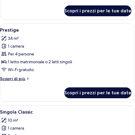
dettagli
per
Scopri i prezzi per le tue date
Camera
Premium
Apri
Prestige | Biancheria da letto ipoaller
8
Prestige
tutte
34 m²
le
1 camera
foto
per
Per 4 persone
Prestige
1 letto matrimoniale o 2 letti singoli
Wi-Fi gratuito
Altri
Scopri di più
dettagli
per
Scopri i prezzi per le tue date
Prestige
Apri
Una camera da letto con soffitto spiov
10
Singola Classic
tutte
10 m²
le
1 camera
foto