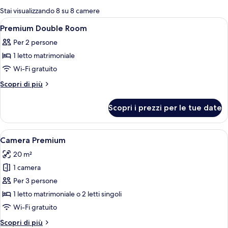
per
Stai visualizzando 8 su 8 camere
le
Apri
Hall
18
Premium Double Room
camere
tutte
Per 2 persone
le
1 letto matrimoniale
foto
per
Wi-Fi gratuito
Premium
Altri
Scopri di più
Double
dettagli
per
Room
Scopri i prezzi per le tue date
Premium
Double
Room
Apri
Camera d'albergo con un letto grande,
15
Camera Premium
tutte
20 m²
le
1 camera
foto
per
Per 3 persone
Camera
1 letto matrimoniale o 2 letti singoli
Premium
Wi-Fi gratuito
Altri
Scopri di più