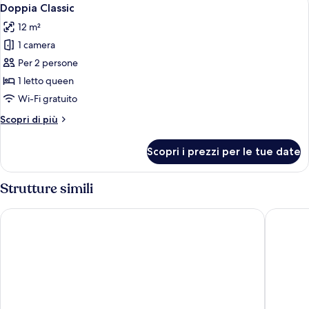
Apri
7
Doppia Classic
tutte
12 m²
le
1 camera
foto
per
Per 2 persone
Doppia
1 letto queen
Classic
Wi-Fi gratuito
Altri
Scopri di più
dettagli
per
Scopri i prezzi per le tue date
Doppia
Classic
Strutture simili
Motel One Berlin-Alexanderplatz
Park Inn