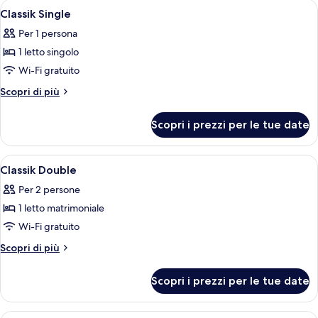
Apri
Biancheria da letto ipoallergenica, min
9
Classik Single
tutte
Per 1 persona
le
1 letto singolo
foto
per
Wi-Fi gratuito
Classik
Altri
Scopri di più
Single
dettagli
per
Scopri i prezzi per le tue date
Classik
Single
Apri
Biancheria da letto ipoallergenica, min
9
Classik Double
tutte
Per 2 persone
le
1 letto matrimoniale
foto
per
Wi-Fi gratuito
Classik
Altri
Scopri di più
Double
dettagli
per
Scopri i prezzi per le tue date
Classik
Double
Una camera d'albergo con un letto, una