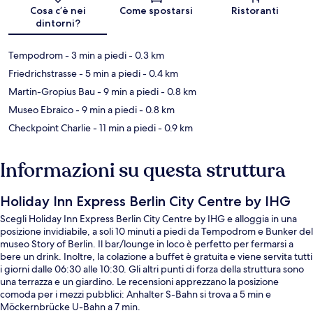
Mappa
Cosa c’è nei
Come spostarsi
Ristoranti
dintorni?
Tempodrom
- 3 min a piedi
- 0.3 km
Friedrichstrasse
- 5 min a piedi
- 0.4 km
Martin-Gropius Bau
- 9 min a piedi
- 0.8 km
Museo Ebraico
- 9 min a piedi
- 0.8 km
Checkpoint Charlie
- 11 min a piedi
- 0.9 km
Informazioni su questa struttura
Holiday Inn Express Berlin City Centre by IHG
Scegli Holiday Inn Express Berlin City Centre by IHG e alloggia in una
posizione invidiabile, a soli 10 minuti a piedi da Tempodrom e Bunker del
museo Story of Berlin. Il bar/lounge in loco è perfetto per fermarsi a
bere un drink. Inoltre, la colazione a buffet è gratuita e viene servita tutti
i giorni dalle 06:30 alle 10:30. Gli altri punti di forza della struttura sono
una terrazza e un giardino. Le recensioni apprezzano la posizione
comoda per i mezzi pubblici: Anhalter S-Bahn si trova a 5 min e
Möckernbrücke U-Bahn a 7 min.