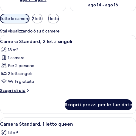
ago 14 - ago 16
Filtri
Tutte le camere
2 letti
1 letto
disponibili
per
Stai visualizzando 6 su 6 camere
le
Apri
Camera d'albergo moderna con una poltr
4
Camera Standard, 2 letti singoli
camere
tutte
18 m²
le
1 camera
foto
per
Per 2 persone
Camera
2 letti singoli
Standard,
Wi-Fi gratuito
2
Altri
Scopri di più
letti
dettagli
singoli
per
Scopri i prezzi per le tue date
Camera
Standard,
2
Apri
Camera d'albergo moderna con una poltr
5
letti
Camera Standard, 1 letto queen
tutte
singoli
18 m²
le