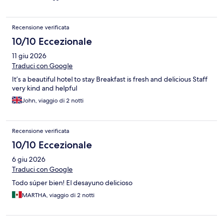
trovavano parcheggi liberi senza pagare. Asente il controllo
degli accessi all'hotel e alla zona colazioni.
Recensione verificata
10/10 Eccezionale
11 giu 2026
Traduci con Google
It’s a beautiful hotel to stay Breakfast is fresh and delicious Staff
very kind and helpful
John, viaggio di 2 notti
Recensione verificata
10/10 Eccezionale
6 giu 2026
Traduci con Google
Todo súper bien! El desayuno delicioso
MARTHA, viaggio di 2 notti