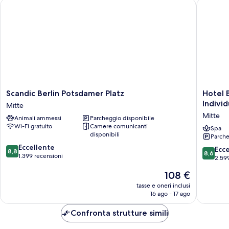
Scandic Berlin Potsdamer Platz
Hotel Ber
con
divano
letto
Scandic
Hotel
Scandic Berlin Potsdamer Platz
Hotel 
Berlin
Berlin,
Individ
Mitte
Potsdamer
Berlin,
Mitte
Animali ammessi
Parcheggio disponibile
Platz
a
Wi-Fi gratuito
Camere comunicanti
Mitte
membe
Spa
disponibili
Parche
of
8.8
Eccellente
Radisso
8.6
Ecc
8,8
8,6
su
1.399 recensioni
Individu
su
2.59
10,
Mitte
10,
Il
108 €
Eccellente,
Eccellen
prezzo
1.399
2.599
tasse e oneri inclusi
attuale
recensioni
16 ago - 17 ago
recensio
è
108 €
Confronta strutture simili