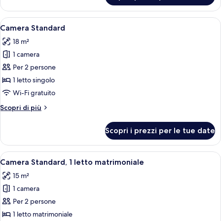
accessibile
Standard,
ai
1
Apri
Servizio della camera
disabili
4
letto
Camera Standard
tutte
queen,
18 m²
accessibile
le
ai
1 camera
foto
disabili
per
Per 2 persone
Camera
1 letto singolo
Standard
Wi-Fi gratuito
Altri
Scopri di più
dettagli
per
Scopri i prezzi per le tue date
Camera
Standard
Apri
Servizio della camera
6
Camera Standard, 1 letto matrimoniale
tutte
15 m²
le
1 camera
foto
per
Per 2 persone
Camera
1 letto matrimoniale