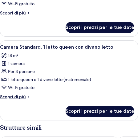
Standard,
Wi-Fi gratuito
1
Altri
Scopri di più
letto
dettagli
matrimoniale
per
Scopri i prezzi per le tue date
Camera
Standard,
1
Apri
Servizio della camera
4
letto
Camera Standard, 1 letto queen con divano letto
tutte
matrimoniale
18 m²
le
1 camera
foto
per
Per 3 persone
Camera
1 letto queen e 1 divano letto (matrimoniale)
Standard,
Wi-Fi gratuito
1
Altri
Scopri di più
letto
dettagli
queen
per
Scopri i prezzi per le tue date
Camera
con
Standard,
divano
1
Strutture simili
letto
letto
queen