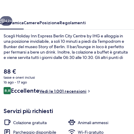
Berlin
City
ietro
Avanti
Centre
42+
Panoramica
Camere
Posizione
Regolamenti
by
Scegli Holiday Inn Express Berlin City Centre by IHG e alloggia in
IHG
una posizione invidiabile, a soli 10 minuti a piedi da Tempodrom e
Bunker del museo Story of Berlin. Il bar/lounge in loco è perfetto
per fermarsi a bere un drink. Inoltre, la colazione a buffet è gratuita
e viene servita tutti i giorni dalle 06:30 alle 10:30. Gli altri punti di
forza della struttura sono una terrazza e un giardino. Le recensioni
apprezzano la posizione comoda per i mezzi pubblici: Anhalter S-
Il
88 €
Bahn si trova a 5 min e Möckernbrücke U-Bahn a 7 min.
prezzo
tasse e oneri inclusi
attuale
16 ago - 17 ago
Esterni
è
Recensioni
Eccellente
8,8
Vedi le 1.001 recensioni
88 €
8,8 su 10
Servizi più richiesti
Colazione gratuita
Animali ammessi
Parcheggio disponibile
Wi-Fi gratuito