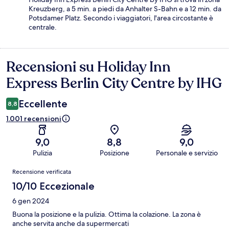
Kreuzberg, a 5 min. a piedi da Anhalter S-Bahn e a 12 min. da
Potsdamer Platz. Secondo i viaggiatori, l'area circostante è
centrale.
Recensioni su Holiday Inn
Recensioni
Express Berlin City Centre by IHG
Eccellente
8,8
1.001 recensioni
9,0
8,8
9,0
Pulizia
Posizione
Personale e servizio
Recensioni
Recensione verificata
10/10 Eccezionale
6 gen 2024
Buona la posizione e la pulizia. Ottima la colazione. La zona è
anche servita anche da supermercati