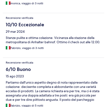
monica, viaggio di 3 notti
Recensione verificata
10/10 Eccezionale
29 mar 2024
Stanze pulite e ottima colazione. Vicinanza alla stazione della
metropolitana di Anhalter bahnof. Ottimo il check out alle 12.00.
Fabrizio, viaggio di 3 notti
Recensione verificata
6/10 Buono
15 ago 2023
Partiamo dall'unico aspetto degno di nota rappresentato dalla
colazione: decisente completa e abbondante con una varietà
eccelsa di prodotti. La camera richiesta era per tre, ma ci é stata
assegnata una doppia adattata a tre posti: era già piccola per
due e per tre dire piittosto angusta. Il posto del parcheggio
decisamente inappropriato considerando che a soli 300 mt. si
fabrizio, viaggio di 5 notti