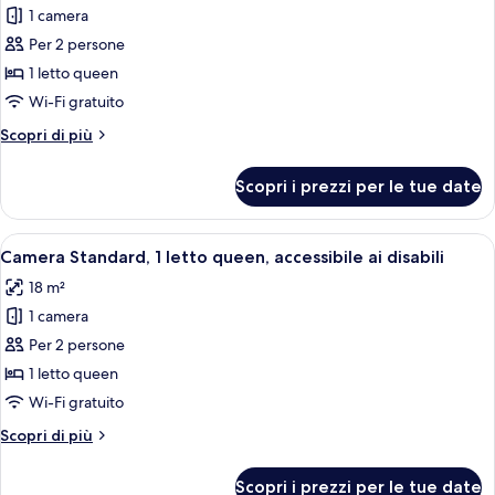
1 camera
foto
per
Per 2 persone
Camera
1 letto queen
Standard,
Wi-Fi gratuito
1
Altri
Scopri di più
letto
dettagli
queen
per
Scopri i prezzi per le tue date
Camera
Standard,
1
Apri
Una camera d'albergo con un letto, una
4
letto
Camera Standard, 1 letto queen, accessibile ai disabili
tutte
queen
18 m²
le
1 camera
foto
per
Per 2 persone
Camera
1 letto queen
Standard,
Wi-Fi gratuito
1
Altri
Scopri di più
letto
dettagli
queen,
per
Scopri i prezzi per le tue date
Camera