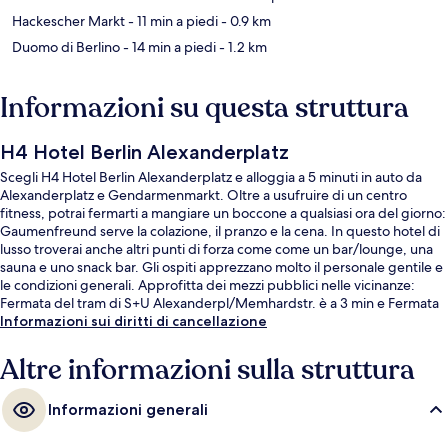
Hackescher Markt
- 11 min a piedi
- 0.9 km
Duomo di Berlino
- 14 min a piedi
- 1.2 km
Informazioni su questa struttura
H4 Hotel Berlin Alexanderplatz
Scegli H4 Hotel Berlin Alexanderplatz e alloggia a 5 minuti in auto da
Alexanderplatz e Gendarmenmarkt. Oltre a usufruire di un centro
fitness, potrai fermarti a mangiare un boccone a qualsiasi ora del giorno:
Gaumenfreund serve la colazione, il pranzo e la cena. In questo hotel di
lusso troverai anche altri punti di forza come come un bar/lounge, una
sauna e uno snack bar. Gli ospiti apprezzano molto il personale gentile e
le condizioni generali. Approfitta dei mezzi pubblici nelle vicinanze:
Fermata del tram di S+U Alexanderpl/Memhardstr. è a 3 min e Fermata
del tram di Mollstraße-Prenzlauer Allee a 4 min a piedi.
Informazioni sui diritti di cancellazione
Altre informazioni sulla struttura
Informazioni generali