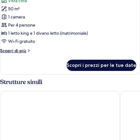
Vista città
Sofa
le
bed
50 m²
foto
per
1 camera
Suite,
Per 4 persone
1
1 letto king e 1 divano letto (matrimoniale)
letto
Wi-Fi gratuito
king
Altri
Scopri di più
con
dettagli
divano
per
Scopri i prezzi per le tue date
letto
Suite,
1
letto
Strutture simili
king
con
H2 Hotel Berlin Alexanderplatz
Park Inn
divano
letto