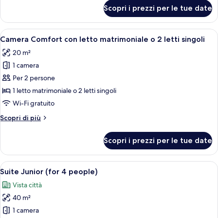
per
Or
Scopri i prezzi per le tue date
Comfort
Twin
Double
Room
Or
Apri
Una camera d'albergo con un letto gr
8
Twin
Camera Comfort con letto matrimoniale o 2 letti singoli
tutte
Room
20 m²
le
1 camera
foto
per
Per 2 persone
Camera
1 letto matrimoniale o 2 letti singoli
Comfort
Wi-Fi gratuito
con
Altri
Scopri di più
letto
dettagli
matrimoniale
per
Scopri i prezzi per le tue date
Camera
o
Comfort
2
con
Apri
Una camera d'albergo con un letto gra
letti
6
letto
Suite Junior (for 4 people)
tutte
singoli
matrimoniale
Vista città
o
le
2
40 m²
foto
letti
per
1 camera
singoli