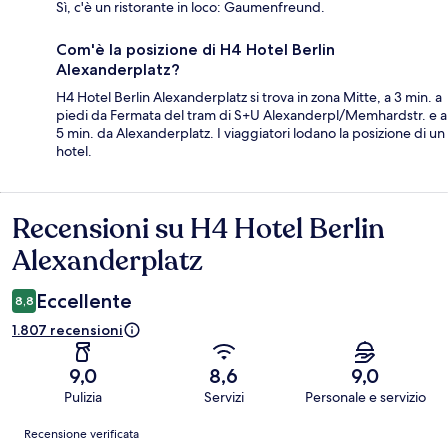
Sì, c'è un ristorante in loco: Gaumenfreund.
Com'è la posizione di H4 Hotel Berlin
Alexanderplatz?
H4 Hotel Berlin Alexanderplatz si trova in zona Mitte, a 3 min. a
piedi da Fermata del tram di S+U Alexanderpl/Memhardstr. e a
5 min. da Alexanderplatz. I viaggiatori lodano la posizione di un
hotel.
Recensioni su H4 Hotel Berlin
Recensioni
Alexanderplatz
Eccellente
8,8
1.807 recensioni
9,0
8,6
9,0
Pulizia
Servizi
Personale e servizio
Recensioni
Recensione verificata