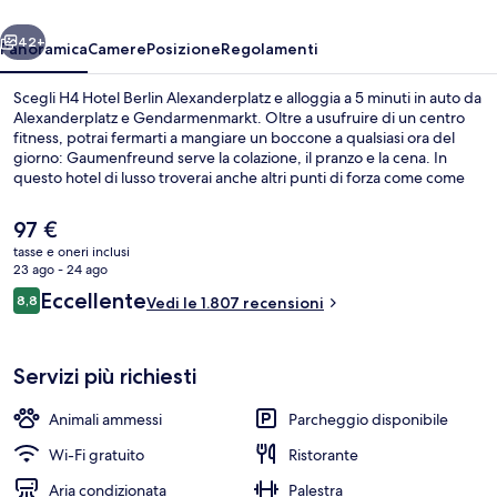
ietro
Avanti
42+
Panoramica
Camere
Posizione
Regolamenti
Scegli H4 Hotel Berlin Alexanderplatz e alloggia a 5 minuti in auto da
Alexanderplatz e Gendarmenmarkt. Oltre a usufruire di un centro
fitness, potrai fermarti a mangiare un boccone a qualsiasi ora del
giorno: Gaumenfreund serve la colazione, il pranzo e la cena. In
questo hotel di lusso troverai anche altri punti di forza come come
un bar/lounge, una sauna e uno snack bar. Gli ospiti apprezzano
molto il personale gentile e le condizioni generali. Approfitta dei
Il
97 €
mezzi pubblici nelle vicinanze: Fermata del tram di S+U
prezzo
tasse e oneri inclusi
Alexanderpl/Memhardstr. è a 3 min e Fermata del tram di
attuale
23 ago - 24 ago
Mollstraße-Prenzlauer Allee a 4 min a piedi.
Terrazza/patio
è
Recensioni
Eccellente
8,8
Vedi le 1.807 recensioni
97 €
8,8 su 10
Servizi più richiesti
Animali ammessi
Parcheggio disponibile
Wi-Fi gratuito
Ristorante
Aria condizionata
Palestra