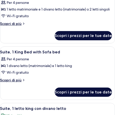
Suite
Per 4 persone
Junior
1 letto matrimoniale e 1 divano letto (matrimoniale) o 2 letti singoli
(for
Wi-Fi gratuito
4
Altri
Scopri di più
people)
dettagli
per
Scopri i prezzi per le tue date
Suite
Junior
(for
Apri
Una camera d'albergo con un letto, bia
5
4
Suite, 1 King Bed with Sofa bed
tutte
people)
Per 4 persone
le
1 divano letto (matrimoniale) e 1 letto king
foto
per
Wi-Fi gratuito
Suite,
Altri
Scopri di più
1
dettagli
per
King
Scopri i prezzi per le tue date
Suite,
Bed
1
with
King
Apri
Biancheria da letto ipoallergenica, cas
5
Sofa
Bed
Suite, 1 letto king con divano letto
tutte
with
bed