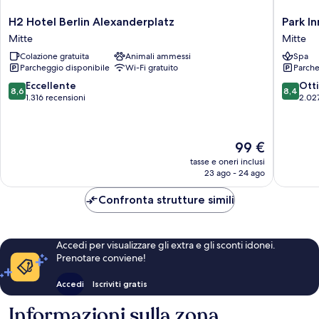
H2
Park
H2 Hotel Berlin Alexanderplatz
Park I
Hotel
Inn
Mitte
Mitte
Berlin
by
Colazione gratuita
Animali ammessi
Spa
Alexanderplatz
Radisso
Parcheggio disponibile
Wi-Fi gratuito
Parche
Mitte
Berlin
Alexand
8.6
8.4
Eccellente
Ott
8,6
8,4
Mitte
su
su
1.316 recensioni
2.02
10,
10,
Eccellente,
Ottimo,
1.316
2.027
Il
99 €
recensioni
recensio
prezzo
tasse e oneri inclusi
attuale
23 ago - 24 ago
è
99 €
Confronta strutture simili
Accedi per visualizzare gli extra e gli sconti idonei.
Prenotare conviene!
Accedi
Iscriviti gratis
Informazioni sulla zona