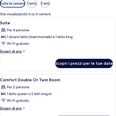
Filtri
Tutte le camere
1 letto
2 letti
disponibili
per
Stai visualizzando 6 su 6 camere
le
Apri
Biancheria da letto ipoallergenica, cas
4
Suite
camere
tutte
Per 4 persone
le
1 divano letto (matrimoniale) e 1 letto king
foto
per
Wi-Fi gratuito
Suite
Altri
Scopri di più
dettagli
per
Scopri i prezzi per le tue date
Suite
Apri
Biancheria da letto ipoallergenica, cas
10
Comfort Double Or Twin Room
tutte
Per 2 persone
le
1 letto queen o 2 letti singoli
foto
per
Wi-Fi gratuito
Comfort
Altri
Scopri di più
Double
dettagli