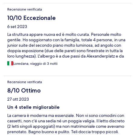
Recensione verificata
10/10 Eccezionale
6 set 2023
La struttura appare nuova ed è molto curata. Personale molto
gentile. Ho soggiornato con la famiglia, totale 4 persone, in una
junior suite del secondo piano molto luminosa, ad angolo con
doppia esposizione (due delle pareti sono finestrate in tutta la
loro lunghezza). L'albergo è a due passi da Alexanderplatz e da
negozi e centri commerciali. Sono facilmente raggiungibili molti
Loredana, viaggio di 3 notti
siti di interesse anche a piedi. L'isola dei musei dista poco più di
un chilometro così come il Duomo di Berlino. Soggiornerei di
nuovo in questo hotel.
Recensione verificata
8/10 Ottimo
27 ott 2023
Un 4 stelle migliorabile
La camera è moderna ma essenziale. Non vi sono comodini con
cassetti, non c'é una sedia né un poggia valigia. Il letto discreto
(2 letti singoli appoggiati) ma non matrimoniale come avevamo
prenotato. Bagno buono e pulito. Teli doccia troppo piccoli.