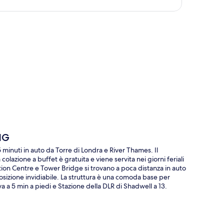
ppa
HG
minuti in auto da Torre di Londra e River Thames. Il
colazione a buffet è gratuita e viene servita nei giorni feriali
tion Centre e Tower Bridge si trovano a poca distanza in auto
 posizione invidiabile. La struttura è una comoda base per
va a 5 min a piedi e Stazione della DLR di Shadwell a 13.