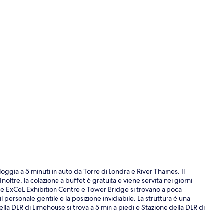
Video strutt
ggia a 5 minuti in auto da Torre di Londra e River Thames. Il
noltre, la colazione a buffet è gratuita e viene servita nei giorni
come ExCeL Exhibition Centre e Tower Bridge si trovano a poca
Camera Stand
il personale gentile e la posizione invidiabile. La struttura è una
lla DLR di Limehouse si trova a 5 min a piedi e Stazione della DLR di