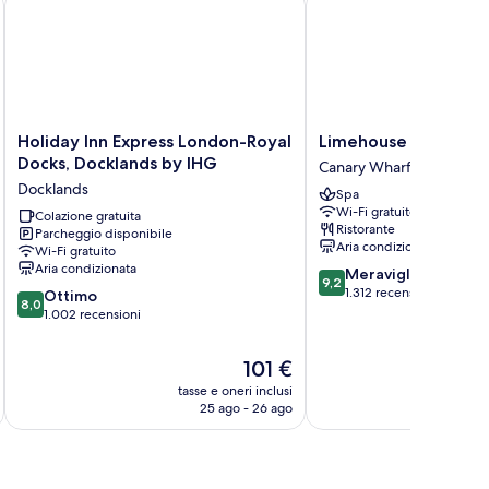
sabili
ree
t
eakfast)
Holiday
Limehouse
Holiday Inn Express London-Royal
Limehouse Library H
Inn
Library
Docks, Docklands by IHG
Canary Wharf
Express
Hotel
Docklands
Spa
London-
Canary
Wi-Fi gratuito
Royal
Colazione gratuita
Wharf
Ristorante
Parcheggio disponibile
Docks,
Aria condizionata
Wi-Fi gratuito
Docklands
Aria condizionata
9.2
Meraviglioso
by
9,2
su
1.312 recensioni
8.0
IHG
Ottimo
8,0
10,
su
Docklands
1.002 recensioni
Meraviglioso,
10,
1.312
Ottimo,
Il
101 €
recensioni
1.002
prezzo
tasse e oneri inclusi
t
recensioni
attuale
25 ago - 26 ago
è
101 €