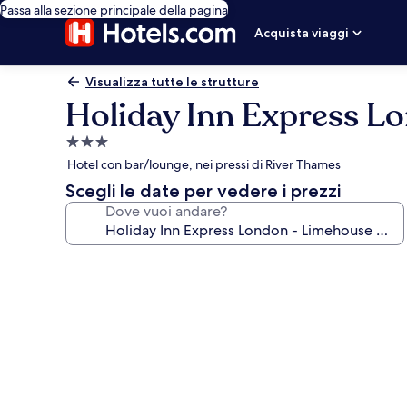
Passa alla sezione principale della pagina
Acquista viaggi
Visualizza tutte le strutture
Holiday Inn Express L
Struttura
a
Hotel con bar/lounge, nei pressi di River Thames
3.0
Scegli le date per vedere i prezzi
stelle
Dove vuoi andare?
Galleria
fotografica
per
Holiday
Inn
Express