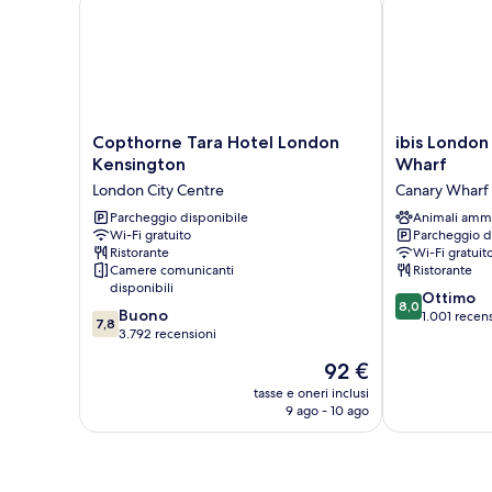
divano
letto
(Free
Hot
Breakfast)
Copthorne
ibis
Copthorne Tara Hotel London
ibis London
Tara
London
Kensington
Wharf
Hotel
Docklands
London City Centre
Canary Wharf
London
Canary
Kensington
Parcheggio disponibile
Wharf
Animali amm
Wi-Fi gratuito
Parcheggio d
London
Canary
Ristorante
Wi-Fi gratuit
City
Wharf
Camere comunicanti
Ristorante
Centre
disponibili
8.0
Ottimo
8,0
7.8
Buono
su
1.001 recen
7,8
su
3.792 recensioni
10,
10,
Ottimo,
Il
92 €
Buono,
1.001
prezzo
3.792
tasse e oneri inclusi
recensioni
attuale
9 ago - 10 ago
recensioni
è
92 €