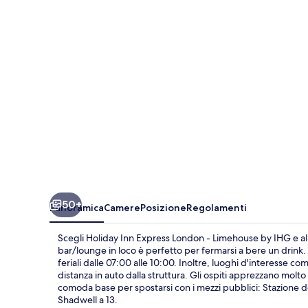
London
-
Limehouse
by
IHG
50+
Panoramica
Camere
Posizione
Regolamenti
Scegli Holiday Inn Express London - Limehouse by IHG e allo
bar/lounge in loco è perfetto per fermarsi a bere un drink. I
feriali dalle 07:00 alle 10:00. Inoltre, luoghi d'interesse 
distanza in auto dalla struttura. Gli ospiti apprezzano molto 
comoda base per spostarsi con i mezzi pubblici: Stazione de
Shadwell a 13.