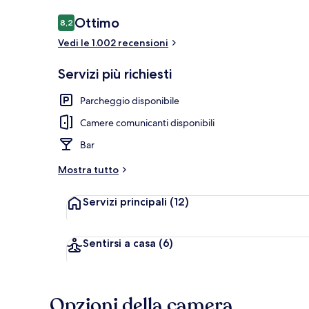
Recensioni
Ottimo
8,2
8,2 su 10
Vedi le 1.002 recensioni
Colazione a b
Servizi più richiesti
Parcheggio disponibile
Camere comunicanti disponibili
Bar
Mostra tutto
Servizi principali
(12)
Sentirsi a casa
(6)
Opzioni della camera