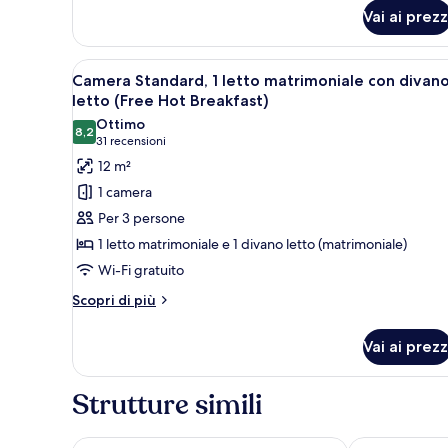
Camera
Vai ai prezz
Standard
(Free
Hot
Apri
Una camera d'albergo con un le
Breakfast)
6
Camera Standard, 1 letto matrimoniale con divan
tutte
letto (Free Hot Breakfast)
le
Ottimo
8,2
foto
8,2 su 10
(31
31 recensioni
per
recensioni)
12 m²
Camera
1 camera
Standard,
Per 3 persone
1
1 letto matrimoniale e 1 divano letto (matrimoniale)
letto
Wi-Fi gratuito
matrimoniale
con
Altri
Scopri di più
dettagli
divano
per
letto
Vai ai prezz
Camera
(Free
Standard,
Hot
1
Strutture simili
letto
Breakfast)
matrimoniale
con
Copthorne Tara Hotel London Kensington
ibis London 