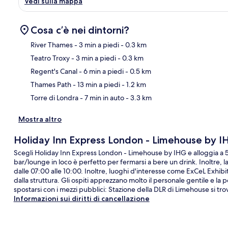
Vedi sulla mappa
Cosa c’è nei dintorni?
River Thames
- 3 min a piedi
- 0.3 km
Teatro Troxy
- 3 min a piedi
- 0.3 km
Ma
Regent's Canal
- 6 min a piedi
- 0.5 km
Thames Path
- 13 min a piedi
- 1.2 km
Torre di Londra
- 7 min in auto
- 3.3 km
Mostra altro
Holiday Inn Express London - Limehouse by I
Scegli Holiday Inn Express London - Limehouse by IHG e alloggia a 5 
bar/lounge in loco è perfetto per fermarsi a bere un drink. Inoltre, la 
dalle 07:00 alle 10:00. Inoltre, luoghi d'interesse come ExCeL Exhibi
dalla struttura. Gli ospiti apprezzano molto il personale gentile e la
spostarsi con i mezzi pubblici: Stazione della DLR di Limehouse si tro
Informazioni sui diritti di cancellazione