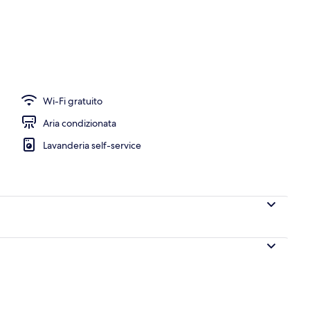
uffet inclusa, servita tutte le mattine
Wi-Fi gratuito
Aria condizionata
Lavanderia self-service