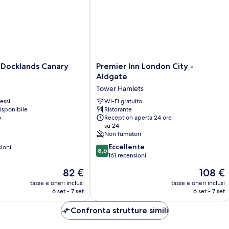
di
(F
Ho
Br
Premier
 Docklands Canary
Premier Inn London City -
Inn
Aldgate
London
Tower Hamlets
City
essi
-
Wi-Fi gratuito
isponibile
Ristorante
Aldgate
o
Reception aperta 24 ore
Tower
su 24
Hamlets
Non fumatori
8.6
Eccellente
sioni
8,6
su
161 recensioni
10,
Il
Il
82 €
108 €
Eccellente,
prezzo
prezzo
161
tasse e oneri inclusi
tasse e oneri inclusi
attuale
attuale
6 set - 7 set
6 set - 7 set
recensioni
è
è
82 €
108 €
Confronta strutture simili