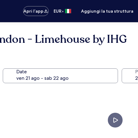
•
Apri l’app
EUR
Aggiungi la tua struttura
ondon - Limehouse by IHG
Date
P