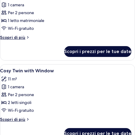
1 camera
foto
per
Per 2 persone
Cosy
1 letto matrimoniale
Double
Wi-Fi gratuito
without
Altri
Scopri di più
Window
dettagli
per
Scopri i prezzi per le tue date
Cosy
Double
without
Apri
Una camera d'albergo con due letti, u
9
Window
Cosy Twin with Window
tutte
11 m²
le
1 camera
foto
per
Per 2 persone
Cosy
2 letti singoli
Twin
Wi-Fi gratuito
with
Altri
Scopri di più
Window
dettagli
per
Scopri i prezzi per le tue date