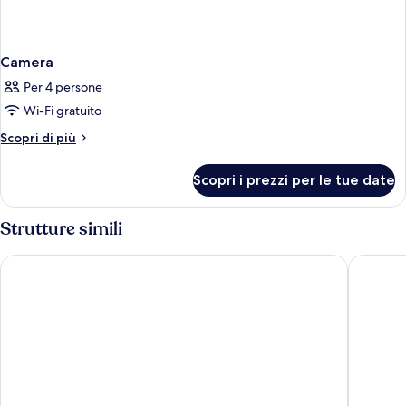
Camera
Per 4 persone
Wi-Fi gratuito
Altri
Scopri di più
dettagli
per
Scopri i prezzi per le tue date
Camera
Strutture simili
ibis London City - Shoreditch
Point A 