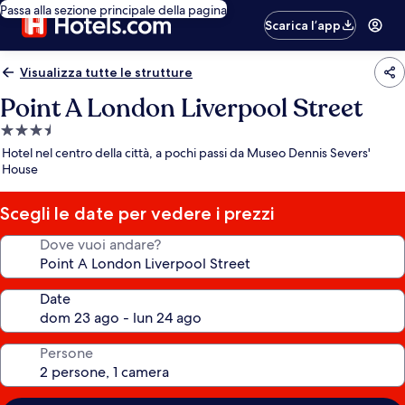
Passa alla sezione principale della pagina
Scarica l’app
Visualizza tutte le strutture
Point A London Liverpool Street
Struttura
a
Hotel nel centro della città, a pochi passi da Museo Dennis Severs'
3.5
House
stelle
Scegli le date per vedere i prezzi
Dove vuoi andare?
Date
Persone