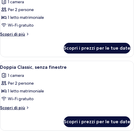
1 camera
le
Per 2 persone
foto
per
1 letto matrimoniale
Doppia
Wi-Fi gratuito
Classic
Altri
Scopri di più
dettagli
per
Scopri i prezzi per le tue date
Doppia
Classic
Apri
Una camera d'albergo con un letto, un
10
Doppia Classic, senza finestre
tutte
1 camera
le
Per 2 persone
foto
per
1 letto matrimoniale
Doppia
Wi-Fi gratuito
Classic,
Altri
Scopri di più
senza
dettagli
finestre
per
Scopri i prezzi per le tue date
Doppia
Classic,