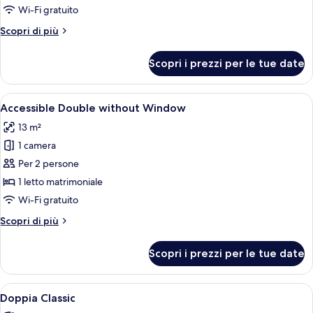
Double
Wi-Fi gratuito
with
Altri
Scopri di più
Window
dettagli
per
Scopri i prezzi per le tue date
Accessible
Double
with
Apri
Una camera d'albergo moderna con un
6
Window
Accessible Double without Window
tutte
13 m²
le
1 camera
foto
per
Per 2 persone
Accessible
1 letto matrimoniale
Double
Wi-Fi gratuito
without
Altri
Scopri di più
Window
dettagli
per
Scopri i prezzi per le tue date
Accessible
Double
without
Apri
Una camera d'albergo con un letto, u
10
Window
Doppia Classic
tutte