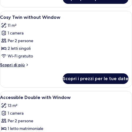
Cosy
Twin
with
Apri
Camera d'albergo con due letti, televis
7
Window
Cosy Twin without Window
tutte
11 m²
le
1 camera
foto
per
Per 2 persone
Cosy
2 letti singoli
Twin
Wi-Fi gratuito
without
Altri
Scopri di più
Window
dettagli
per
Scopri i prezzi per le tue date
Cosy
Twin
without
Apri
Una camera d'albergo con un letto, un
5
Window
Accessible Double with Window
tutte
13 m²
le
1 camera
foto
per
Per 2 persone
Accessible
1 letto matrimoniale