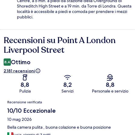
Centre, a 5 min. a piedi da Stazione della Overground di
Shoreditch High Street e a 19 min. da Torre di Londra. Questa
località è accessibile a piedi e comoda per prendere i mezzi
pubblici.
Recensioni su Point A London
Recensioni
Liverpool Street
Ottimo
8,4
2.181 recensioni
8,8
8,2
8,8
Pulizia
Servizi
Personale e servizio
Recensioni
Recensione verificata
10/10 Eccezionale
10 mag 2026
Bella camera pulita , buona colazione e buona posizione
Lucia, viaggio di 3 notti