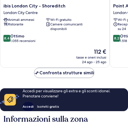
ibis
Point
ibis London City - Shoreditch
Point 
London
A
London City Centre
London 
City
London
Animali ammessi
Wi-Fi gratuito
Wi-Fi 
-
Shoredi
Ristorante
Camere comunicanti
Recept
Shoreditch
London
disponibili
su 24
London
City
8.4
8.2
City
Ottimo
Centre
Ott
8,4
8,2
su
su
Centre
1.055 recensioni
1.518
10,
10,
Il
112 €
Ottimo,
Ottimo,
prezzo
1.055
1.518
tasse e oneri inclusi
attuale
recensioni
recensio
24 ago - 25 ago
è
112 €
Confronta strutture simili
Accedi per visualizzare gli extra e gli sconti idonei.
Prenotare conviene!
Accedi
Iscriviti gratis
Informazioni sulla zona