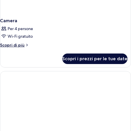
Camera
Per 4 persone
Wi-Fi gratuito
Altri
Scopri di più
dettagli
per
Scopri i prezzi per le tue date
Camera