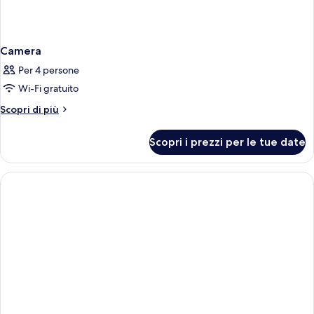
Camera
Per 4 persone
Wi-Fi gratuito
Altri
Scopri di più
dettagli
per
Scopri i prezzi per le tue date
Camera