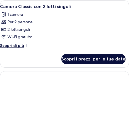
senza
Apri
Una camera d'albergo con due letti, u
11
finestre
Camera Classic con 2 letti singoli
tutte
1 camera
le
Per 2 persone
foto
per
2 letti singoli
Camera
Wi-Fi gratuito
Classic
Altri
Scopri di più
con
dettagli
2
per
Scopri i prezzi per le tue date
Camera
letti
Classic
singoli
con
2
letti
singoli