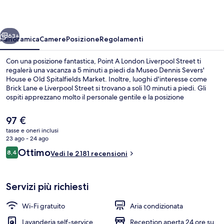
Liverpool
Street
ietro
Avanti
63+
Panoramica
Camere
Posizione
Regolamenti
Con una posizione fantastica, Point A London Liverpool Street ti
regalerà una vacanza a 5 minuti a piedi da Museo Dennis Severs'
House e Old Spitalfields Market. Inoltre, luoghi d'interesse come
Brick Lane e Liverpool Street si trovano a soli 10 minuti a piedi. Gli
ospiti apprezzano molto il personale gentile e la posizione
invidiabile. La struttura è una comoda base per spostarsi con i mezzi
pubblici: Stazione della Overground di Shoreditch High Street si
Il
97 €
trova a 5 min a piedi e Stazione della metro di Liverpool Street a 8.
prezzo
tasse e oneri inclusi
attuale
23 ago - 24 ago
Giardino
è
Recensioni
Ottimo
8,4
Vedi le 2.181 recensioni
97 €
8,4 su 10
Servizi più richiesti
Wi-Fi gratuito
Aria condizionata
Lavanderia self-service
Reception aperta 24 ore su