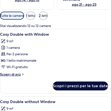
ago 14 - ago 16
ago 21 - ago 23
Filtri
Tutte le camere
1 letto
2 letti
disponibili
per
Stai visualizzando 12 su 12 camere
le
Apri
Una camera d'albergo con un letto, una
10
Cosy Double with Window
camere
tutte
9 m²
le
1 camera
foto
per
Per 2 persone
Cosy
1 letto matrimoniale
Double
Wi-Fi gratuito
with
Altri
Scopri di più
Window
dettagli
per
Scopri i prezzi per le tue date
Cosy
Double
with
Apri
Una camera d'hotel moderna con un le
8
Window
Cosy Double without Window
tutte
9 m²
le