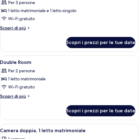
Per 3 persone
foto
per
1 letto matrimoniale e 1 letto singolo
Camera
Wi-Fi gratuito
familiare
Altri
Scopri di più
dettagli
per
Scopri i prezzi per le tue date
Camera
familiare
Apri
Postazione laptop, Wi-Fi gratuito, oro
2
Double Room
tutte
Per 2 persone
le
1 letto matrimoniale
foto
per
Wi-Fi gratuito
Double
Altri
Scopri di più
Room
dettagli
per
Scopri i prezzi per le tue date
Double
Room
Apri
Camera d'albergo moderna con un letto
8
Camera doppia, 1 letto matrimoniale
tutte