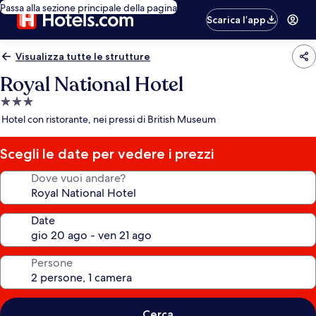
Passa alla sezione principale della pagina
Scarica l’app
Visualizza tutte le strutture
Royal National Hotel
Struttura
a
Hotel con ristorante, nei pressi di British Museum
3.0
stelle
Scegli le date per vedere i prezzi
Dove vuoi andare?
Date
Persone
Cerca