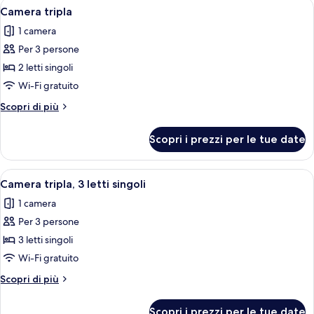
Apri
Camera d'albergo con due letti, una gr
7
letti
Camera tripla
tutte
singoli
1 camera
le
Per 3 persone
foto
per
2 letti singoli
Camera
Wi-Fi gratuito
tripla
Altri
Scopri di più
dettagli
per
Scopri i prezzi per le tue date
Camera
tripla
Apri
Camera d'albergo con due letti, una TV
5
Camera tripla, 3 letti singoli
tutte
1 camera
le
Per 3 persone
foto
per
3 letti singoli
Camera
Wi-Fi gratuito
tripla,
Altri
Scopri di più
3
dettagli
letti
per
Scopri i prezzi per le tue date