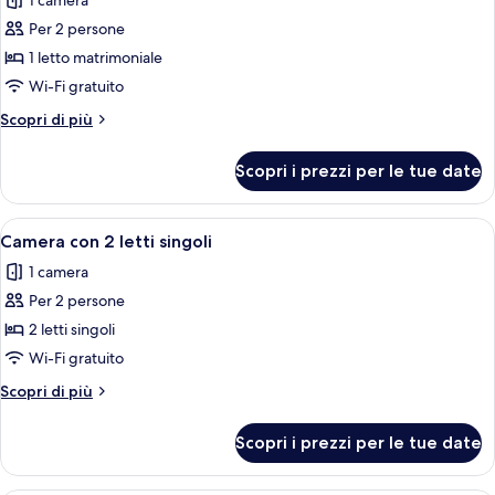
1 camera
le
Per 2 persone
foto
per
1 letto matrimoniale
Camera
Wi-Fi gratuito
doppia,
Altri
Scopri di più
1
dettagli
letto
per
Scopri i prezzi per le tue date
Camera
matrimoniale
doppia,
1
Apri
Camera d'albergo con due letti, una fot
9
letto
Camera con 2 letti singoli
tutte
matrimoniale
1 camera
le
Per 2 persone
foto
per
2 letti singoli
Camera
Wi-Fi gratuito
con
Altri
Scopri di più
2
dettagli
letti
per
Scopri i prezzi per le tue date
Camera
singoli
con
2