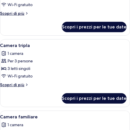
Camera
Wi-Fi gratuito
doppia
Altri
Scopri di più
dettagli
per
Scopri i prezzi per le tue date
Camera
doppia
Apri
Una camera d'albergo con tre letti sing
6
Camera tripla
tutte
1 camera
le
Per 3 persone
foto
per
3 letti singoli
Camera
Wi-Fi gratuito
tripla
Altri
Scopri di più
dettagli
per
Scopri i prezzi per le tue date
Camera
tripla
Apri
Camera d'albergo con due letti, una sc
9
Camera familiare
tutte
1 camera
le