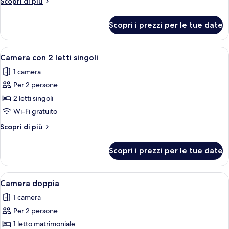
Altri
Scopri di più
Room
dettagli
per
Scopri i prezzi per le tue date
Triple
Room
Apri
Camera d'albergo con due letti, una scr
10
Camera con 2 letti singoli
tutte
1 camera
le
Per 2 persone
foto
per
2 letti singoli
Camera
Wi-Fi gratuito
con
Altri
Scopri di più
2
dettagli
letti
per
Scopri i prezzi per le tue date
Camera
singoli
con
2
Apri
Una camera d'albergo con un letto gra
8
letti
Camera doppia
tutte
singoli
1 camera
le
Per 2 persone
foto
per
1 letto matrimoniale