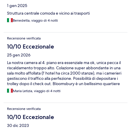
1 gen 2025
Struttura centrale comoda e vicino ai trasporti
Benedetta, viaggio di 4 notti
Recensione verificata
10/10 Eccezionale
25 gen 2026
La nostra camera al 4. piano era essenziale ma ok, unica pecca il
riscaldamento troppo alto. Colazione super abbondante in una
sala molto affollata (l' hotel ha circa 2000 stanze), ma i camerieri
gestiscono il traffico alla perfezione. Possibilità di depositare i
trolley dopo il check out. Bloomsbury è un bellissimo quartiere
per soggiornare, soprattutto se si arriva col volo a Heathrow.
Maria Letizia, viaggio di 4 notti
Consigliatissimo
Recensione verificata
10/10 Eccezionale
30 dic 2023