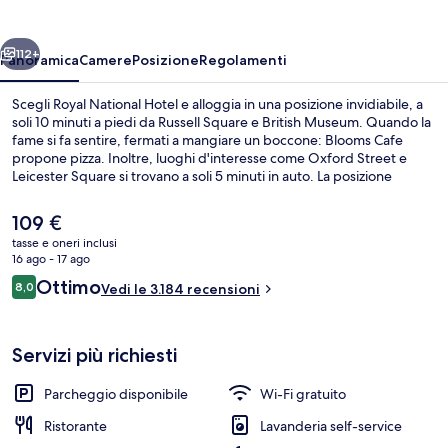
ietro
Avanti
112+
Panoramica
Camere
Posizione
Regolamenti
Scegli Royal National Hotel e alloggia in una posizione invidiabile, a
soli 10 minuti a piedi da Russell Square e British Museum. Quando la
fame si fa sentire, fermati a mangiare un boccone: Blooms Cafe
propone pizza. Inoltre, luoghi d'interesse come Oxford Street e
Leicester Square si trovano a soli 5 minuti in auto. La posizione
centrale è apprezzata dai viaggiatori per le attrazioni nei dintorni e
per i mezzi pubblici: Stazione della metro di Russell Square si trova a
Il
109 €
3 min a piedi e Stazione della metro di Euston a 10 min.
prezzo
tasse e oneri inclusi
attuale
16 ago - 17 ago
Servizio della struttura
è
Recensioni
Ottimo
8,0
Vedi le 3.184 recensioni
109 €
8,0 su 10
Servizi più richiesti
Parcheggio disponibile
Wi-Fi gratuito
Ristorante
Lavanderia self-service