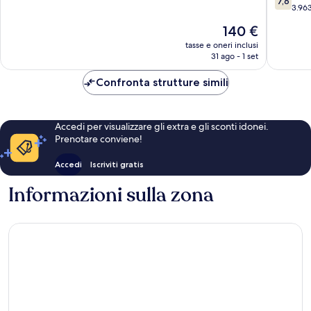
7,6
su
Centre
3.963
10,
10,
Ottimo,
Il
140 €
Buono,
3.955
prezzo
3.963
tasse e oneri inclusi
recensioni
attuale
31 ago - 1 set
recensio
è
140 €
Confronta strutture simili
Accedi per visualizzare gli extra e gli sconti idonei.
Prenotare conviene!
Accedi
Iscriviti gratis
Informazioni sulla zona