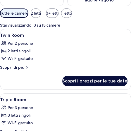
ago 14 - ago 16
Filtri
Tutte le camere
2 letti
3+ letti
1 letto
disponibili
per
Stai visualizzando 13 su 13 camere
le
Apri
Postazione laptop, Wi-Fi gratuito, oro
1
Twin Room
camere
tutte
Per 2 persone
le
2 letti singoli
foto
per
Wi-Fi gratuito
Twin
Altri
Scopri di più
Room
dettagli
per
Scopri i prezzi per le tue date
Twin
Room
Apri
Postazione laptop, Wi-Fi gratuito, oro
5
Triple Room
tutte
Per 3 persone
le
3 letti singoli
foto
per
Wi-Fi gratuito
Triple