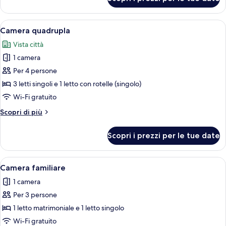
Camera
singoli
tripla,
3
Apri
Camera d'albergo con tre letti allinea
3
letti
Camera quadrupla
tutte
singoli
Vista città
le
1 camera
foto
per
Per 4 persone
Camera
3 letti singoli e 1 letto con rotelle (singolo)
quadrupla
Wi-Fi gratuito
Altri
Scopri di più
dettagli
per
Scopri i prezzi per le tue date
Camera
quadrupla
Apri
Camera d'albergo con due letti, pare
6
Camera familiare
tutte
1 camera
le
Per 3 persone
foto
per
1 letto matrimoniale e 1 letto singolo
Camera
Wi-Fi gratuito