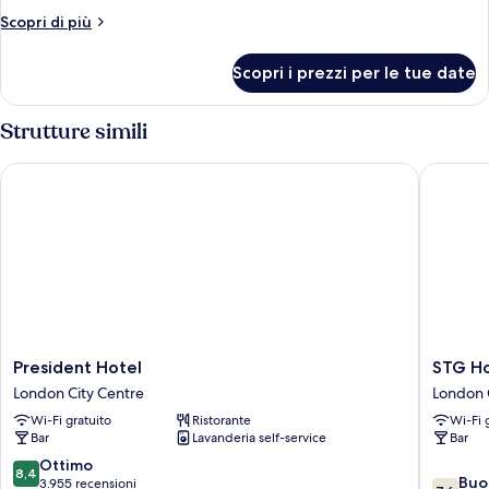
familiare
Altri
Scopri di più
dettagli
per
Scopri i prezzi per le tue date
Camera
familiare
Strutture simili
President Hotel
STG Hote
President
STG
President Hotel
STG Ho
Hotel
Hotel
London City Centre
London 
London
London
Wi-Fi gratuito
Ristorante
Wi-Fi 
City
Oxford
Bar
Lavanderia self-service
Bar
Centre
Street
London
8.4
Ottimo
8,4
7.6
City
Buo
su
3.955 recensioni