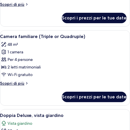
giardino
Altri
Scopri di più
dettagli
per
Scopri i prezzi per le tue date
Doppia
Deluxe,
vista
Apri
Una camera d'albergo con un letto gran
4
giardino
Camera familiare (Triple or Quadruple)
tutte
48 m²
le
1 camera
foto
per
Per 4 persone
Camera
2 letti matrimoniali
familiare
Wi-Fi gratuito
(Triple
Altri
Scopri di più
or
dettagli
Quadruple)
per
Scopri i prezzi per le tue date
Camera
familiare
(Triple
Apri
Camera d'albergo con un letto grande, 
4
or
Doppia Deluxe, vista giardino
tutte
Quadruple)
Vista giardino
le