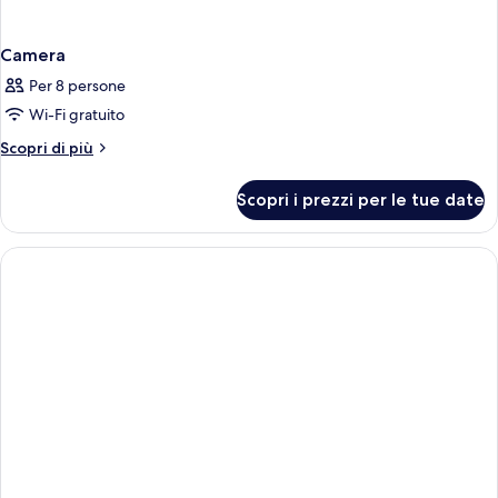
Camera
Per 8 persone
Wi-Fi gratuito
Altri
Scopri di più
dettagli
per
Scopri i prezzi per le tue date
Camera