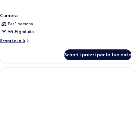
Camera
Per 1 persona
Wi-Fi gratuito
Altri
Scopri di più
dettagli
per
Scopri i prezzi per le tue date
Camera