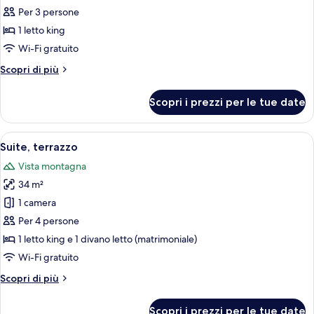
Camera
Per 3 persone
Deluxe
1 letto king
Wi-Fi gratuito
Altri
Scopri di più
dettagli
per
Scopri i prezzi per le tue date
Camera
Deluxe
Apri
Una camera d'albergo moderna con un l
3
Suite, terrazzo
tutte
Vista montagna
le
34 m²
foto
per
1 camera
Suite,
Per 4 persone
terrazzo
1 letto king e 1 divano letto (matrimoniale)
Wi-Fi gratuito
Altri
Scopri di più
dettagli
per
Scopri i prezzi per le tue date