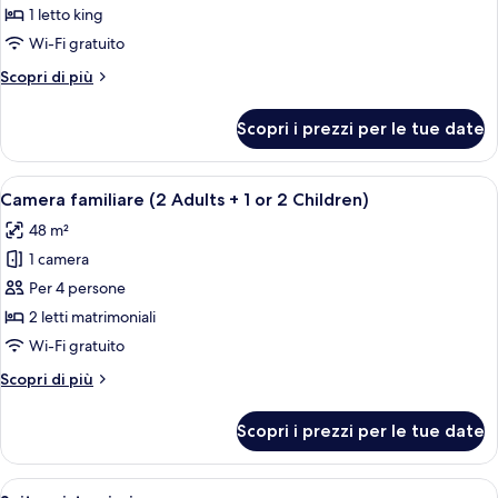
Deluxe,
1 letto king
terrazzo,
Wi-Fi gratuito
vista
Altri
Scopri di più
piscina
dettagli
per
Scopri i prezzi per le tue date
Camera
Deluxe,
terrazzo,
Apri
Una camera d'albergo con un letto gran
4
vista
Camera familiare (2 Adults + 1 or 2 Children)
tutte
piscina
48 m²
le
1 camera
foto
per
Per 4 persone
Camera
2 letti matrimoniali
familiare
Wi-Fi gratuito
(2
Altri
Scopri di più
Adults
dettagli
+
per
Scopri i prezzi per le tue date
Camera
1
familiare
or
(2
Apri
Una camera d'albergo moderna con un l
2
3
Adults