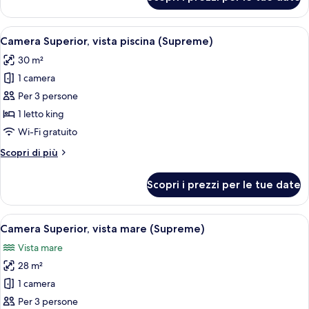
Suite,
terrazzo
Apri
Camera d'albergo con un letto grande, 
4
Camera Superior, vista piscina (Supreme)
tutte
30 m²
le
1 camera
foto
per
Per 3 persone
Camera
1 letto king
Superior,
Wi-Fi gratuito
vista
Altri
Scopri di più
piscina
dettagli
(Supreme)
per
Scopri i prezzi per le tue date
Camera
Superior,
vista
Apri
Una camera d'albergo con un letto gr
3
piscina
Camera Superior, vista mare (Supreme)
tutte
(Supreme)
Vista mare
le
28 m²
foto
per
1 camera
Camera
Per 3 persone