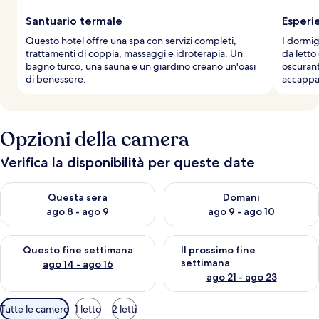
Santuario termale
Esperi
Questo hotel offre una spa con servizi completi,
I dormig
trattamenti di coppia, massaggi e idroterapia. Un
da letto
bagno turco, una sauna e un giardino creano un'oasi
oscurant
di benessere.
accappat
Opzioni della camera
Verifica la disponibilità per queste date
Verifica la disponibilità per questa sera, ago 8 - ago 9
Verifica la disponibilità per d
Questa sera
Domani
ago 8 - ago 9
ago 9 - ago 10
Verifica la disponibilità per questo fine settimana, ago 14 - ag
Verifica la disponibilità per i
Questo fine settimana
Il prossimo fine
settimana
ago 14 - ago 16
ago 21 - ago 23
Filtri
Tutte le camere
1 letto
2 letti