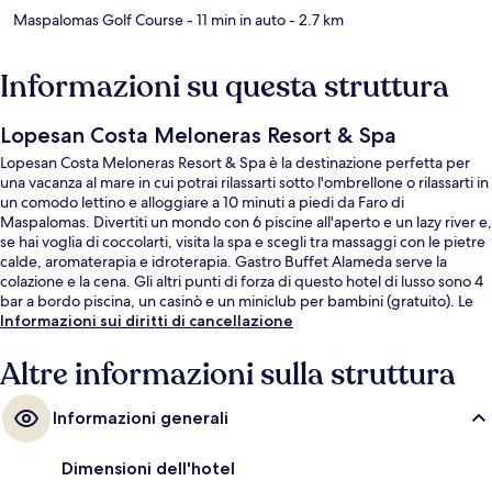
Maspalomas Golf Course
- 11 min in auto
- 2.7 km
Informazioni su questa struttura
Lopesan Costa Meloneras Resort & Spa
Lopesan Costa Meloneras Resort & Spa è la destinazione perfetta per
una vacanza al mare in cui potrai rilassarti sotto l'ombrellone o rilassarti in
un comodo lettino e alloggiare a 10 minuti a piedi da Faro di
Maspalomas. Divertiti un mondo con 6 piscine all'aperto e un lazy river e,
se hai voglia di coccolarti, visita la spa e scegli tra massaggi con le pietre
calde, aromaterapia e idroterapia. Gastro Buffet Alameda serve la
colazione e la cena. Gli altri punti di forza di questo hotel di lusso sono 4
bar a bordo piscina, un casinò e un miniclub per bambini (gratuito). Le
recensioni dei viaggiatori menzionano la piscina e il personale gentile.
Informazioni sui diritti di cancellazione
Altre informazioni sulla struttura
Informazioni generali
Dimensioni dell'hotel