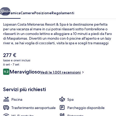
&
ietro
Avanti
Spa
60+
Panoramica
Camere
Posizione
Regolamenti
Lopesan Costa Meloneras Resort & Spa è la destinazione perfetta
per una vacanza al mare in cui potrai rilassarti sotto l'ombrellone o
rilassarti in un comodo lettino e alloggiare a 10 minuti a piedi da Faro
di Maspalomas. Divertiti un mondo con 6 piscine all'aperto e un lazy
river e, se hai voglia di coccolarti, visita la spa e scegli tra massaggi
con le pietre calde, aromaterapia e idroterapia. Gastro Buffet
Alameda serve la colazione e la cena. Gli altri punti di forza di questo
Il
277 €
hotel di lusso sono 4 bar a bordo piscina, un casinò e un miniclub per
prezzo
tasse e oneri inclusi
bambini (gratuito). Le recensioni dei viaggiatori menzionano la
attuale
6 set - 7 set
piscina e il personale gentile.
6 piscine all'aperto, ombrelloni da pisci
è
Recensioni
Meraviglioso
9,2
Vedi le 1.001 recensioni
277 €
9,2 su 10
Servizi più richiesti
Piscina
Spa
Trasferimento aeroportuale
Parcheggio disponibile