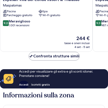
Villa
Baobab
Maspalomas
Maspal
del
Resort
Piscina
Spa
Piscin
Conde
Maspal
Parcheggio gratuito
Wi-Fi gratuito
Wi-Fi 
Resort
&
9.2
9.0
Meraviglioso
Mer
9,2
9,0
Thalasso
su
su
1.001 recensioni
987 
Maspalomas
10,
10,
Meraviglioso,
Meravigl
Il
244 €
1.001
987
prezzo
recensioni
recensio
tasse e oneri inclusi
attuale
4 set - 5 set
è
244 €
Confronta strutture simili
Accedi per visualizzare gli extra e gli sconti idonei.
Prenotare conviene!
Accedi
Iscriviti gratis
Informazioni sulla zona