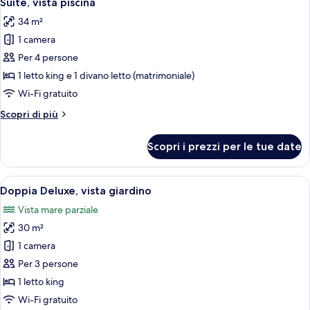
Suite, vista piscina
tutte
Children)
+
34 m²
1
le
or
1 camera
foto
2
per
Per 4 persone
Children)
Suite,
1 letto king e 1 divano letto (matrimoniale)
vista
Wi-Fi gratuito
piscina
Altri
Scopri di più
dettagli
per
Scopri i prezzi per le tue date
Suite,
vista
piscina
Apri
Camera d'albergo con un letto grande, 
6
Doppia Deluxe, vista giardino
tutte
Vista mare parziale
le
30 m²
foto
per
1 camera
Doppia
Per 3 persone
Deluxe,
1 letto king
vista
Wi-Fi gratuito