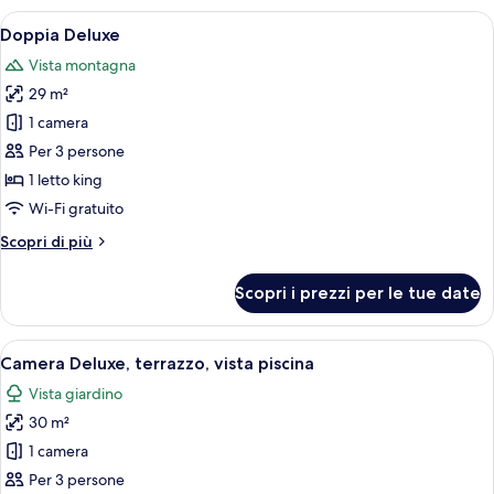
vista
Apri
Una camera d'albergo con un letto gr
3
giardino
Doppia Deluxe
tutte
(Master)
Vista montagna
le
29 m²
foto
per
1 camera
Doppia
Per 3 persone
Deluxe
1 letto king
Wi-Fi gratuito
Altri
Scopri di più
dettagli
per
Scopri i prezzi per le tue date
Doppia
Deluxe
Apri
Una moderna camera d'albergo con un am
2
Camera Deluxe, terrazzo, vista piscina
tutte
Vista giardino
le
30 m²
foto
per
1 camera
Camera
Per 3 persone