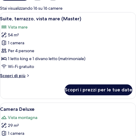
disponibili
per
Stai visualizzando 16 su 16 camere
le
Apri
Una camera d'albergo con un letto gra
3
Suite, terrazzo, vista mare (Master)
camere
tutte
Vista mare
le
54 m²
foto
per
1 camera
Suite,
Per 4 persone
terrazzo,
1 letto king e 1 divano letto (matrimoniale)
vista
Wi-Fi gratuito
mare
Altri
Scopri di più
(Master)
dettagli
per
Scopri i prezzi per le tue date
Suite,
terrazzo,
vista
Apri
Una camera d'albergo con un letto gr
3
mare
Camera Deluxe
tutte
(Master)
Vista montagna
le
29 m²
foto
per
1 camera