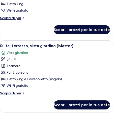
Superior,
1 letto king
vista
Wi-Fi gratuito
mare
Altri
Scopri di più
(Supreme)
dettagli
per
Scopri i prezzi per le tue date
Camera
Superior,
vista
Apri
Una camera d'albergo moderna con un l
6
mare
Suite, terrazzo, vista giardino (Master)
tutte
(Supreme)
Vista giardino
le
54 m²
foto
per
1 camera
Suite,
Per 3 persone
terrazzo,
1 letto king e 1 divano letto (singolo)
vista
Wi-Fi gratuito
giardino
Altri
Scopri di più
(Master)
dettagli
per
Scopri i prezzi per le tue date
Suite,
terrazzo,