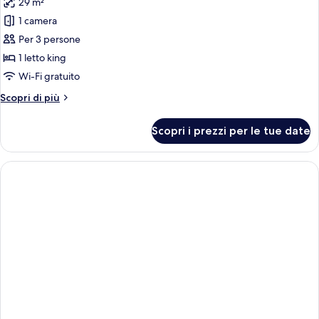
29 m²
foto
per
1 camera
Doppia
Per 3 persone
Deluxe,
1 letto king
vista
Wi-Fi gratuito
giardino
Altri
Scopri di più
dettagli
per
Scopri i prezzi per le tue date
Doppia
Deluxe,
vista
giardino