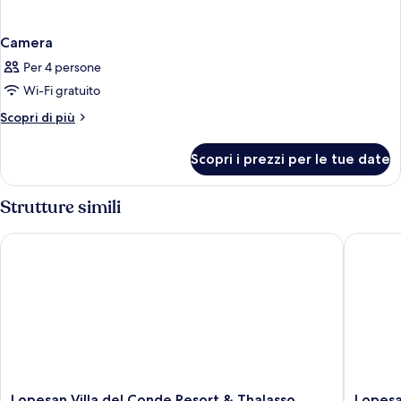
Camera
Per 4 persone
Wi-Fi gratuito
Altri
Scopri di più
dettagli
per
Scopri i prezzi per le tue date
Camera
Strutture simili
Lopesan Villa del Conde Resort & Thalasso
Lopesan
Lopesan
Lopesan
Lopesan Villa del Conde Resort & Thalasso
Lopesa