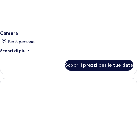
Camera
Per 5 persone
Altri
Scopri di più
dettagli
per
Scopri i prezzi per le tue date
Camera