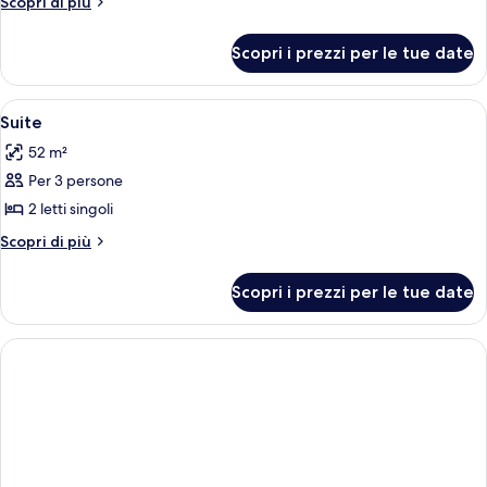
Altri
Scopri di più
Junior
dettagli
per
Scopri i prezzi per le tue date
Suite
Junior
Apri
Una moderna camera d'albergo con un le
4
Suite
tutte
52 m²
le
Per 3 persone
foto
per
2 letti singoli
Suite
Altri
Scopri di più
dettagli
per
Scopri i prezzi per le tue date
Suite