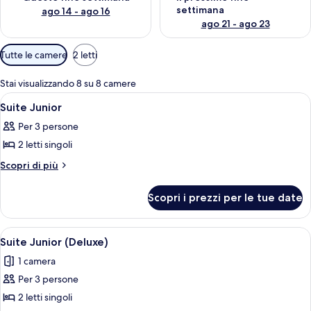
settimana
ago 14 - ago 16
ago 21 - ago 23
Filtri
Tutte le camere
2 letti
disponibili
per
Stai visualizzando 8 su 8 camere
le
Apri
Una camera d'albergo con un letto gra
4
Suite Junior
camere
tutte
Per 3 persone
le
2 letti singoli
foto
per
Altri
Scopri di più
dettagli
Suite
per
Junior
Scopri i prezzi per le tue date
Suite
Junior
Apri
Una camera d'albergo con un letto gra
6
Suite Junior (Deluxe)
tutte
1 camera
le
Per 3 persone
foto
per
2 letti singoli