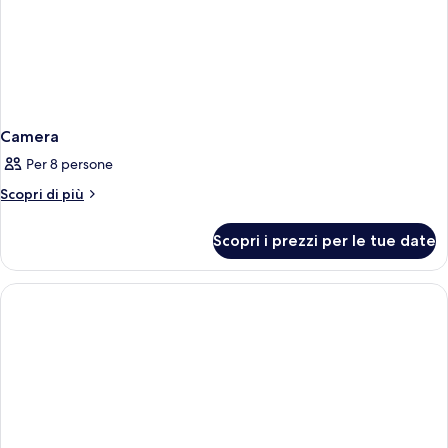
Camera
Per 8 persone
Altri
Scopri di più
dettagli
per
Scopri i prezzi per le tue date
Camera