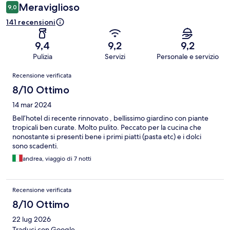
Meraviglioso
9,0
141 recensioni
9,4
9,2
9,2
Pulizia
Servizi
Personale e servizio
Recensioni
Recensione verificata
8/10 Ottimo
14 mar 2024
Bell’hotel di recente rinnovato , bellissimo giardino con piante
tropicali ben curate. Molto pulito. Peccato per la cucina che
nonostante si presenti bene i primi piatti (pasta etc) e i dolci
sono scadenti.
andrea, viaggio di 7 notti
Recensione verificata
8/10 Ottimo
22 lug 2026
Traduci con Google