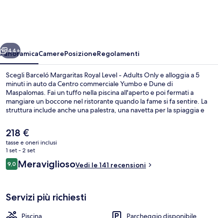
Royal
Level
-
ietro
Avanti
Adults
44+
Panoramica
Camere
Posizione
Regolamenti
Only
Scegli Barceló Margaritas Royal Level - Adults Only e alloggia a 5
minuti in auto da Centro commerciale Yumbo e Dune di
Maspalomas. Fai un tuffo nella piscina all'aperto e poi fermati a
mangiare un boccone nel ristorante quando la fame si fa sentire. La
struttura include anche una palestra, una navetta per la spiaggia e
un giardino. Le recensioni degli ospiti lodano il personale gentile
della struttura.
Il
218 €
prezzo
tasse e oneri inclusi
attuale
1 set - 2 set
Ristorante
è
Recensioni
Meraviglioso
9,0
Vedi le 141 recensioni
218 €
9,0 su 10
Servizi più richiesti
Piscina
Parcheggio disponibile