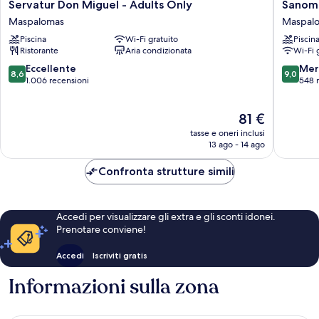
Servatur
Sanom
Servatur Don Miguel - Adults Only
Sanom 
Don
Beach
Maspalomas
Maspal
Miguel
Resort
Piscina
Wi-Fi gratuito
Piscin
-
-
Ristorante
Aria condizionata
Wi-Fi 
Adults
Adults
Only
Only
8.6
9.0
Eccellente
Mer
8,6
9,0
Maspalomas
Maspal
su
su
1.006 recensioni
548 
10,
10,
Eccellente,
Meravigl
Il
81 €
1.006
548
prezzo
recensioni
recensio
tasse e oneri inclusi
attuale
13 ago - 14 ago
è
81 €
Confronta strutture simili
Accedi per visualizzare gli extra e gli sconti idonei.
Prenotare conviene!
Accedi
Iscriviti gratis
Informazioni sulla zona