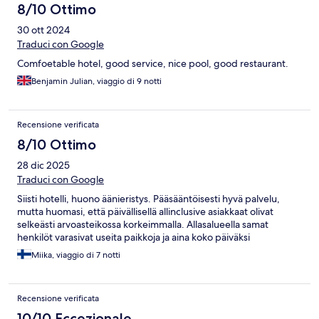
8/10 Ottimo
30 ott 2024
Traduci con Google
Comfoetable hotel, good service, nice pool, good restaurant.
Benjamin Julian, viaggio di 9 notti
Recensione verificata
8/10 Ottimo
28 dic 2025
Traduci con Google
Siisti hotelli, huono äänieristys. Pääsääntöisesti hyvä palvelu,
mutta huomasi, että päivällisellä allinclusive asiakkaat olivat
selkeästi arvoasteikossa korkeimmalla. Allasalueella samat
henkilöt varasivat useita paikkoja ja aina koko päiväksi
Miika, viaggio di 7 notti
Recensione verificata
10/10 Eccezionale