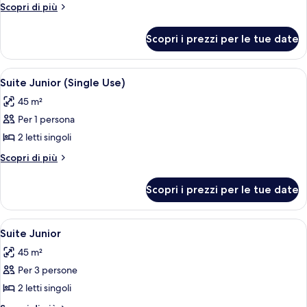
Suite
Altri
Scopri di più
Junior
dettagli
per
(Deluxe)
Scopri i prezzi per le tue date
Suite
Junior
(Deluxe)
Apri
Una camera d'albergo con un letto gra
2
Suite Junior (Single Use)
tutte
45 m²
le
Per 1 persona
foto
per
2 letti singoli
Suite
Altri
Scopri di più
Junior
dettagli
per
(Single
Scopri i prezzi per le tue date
Suite
Use)
Junior
(Single
Apri
Una camera d'albergo con un letto gra
1
Use)
Suite Junior
tutte
45 m²
le
Per 3 persone
foto
per
2 letti singoli
Suite