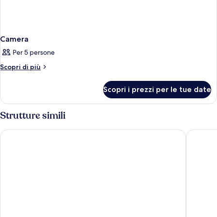
Camera
Per 5 persone
Altri
Scopri di più
dettagli
per
Scopri i prezzi per le tue date
Camera
Strutture simili
Servatur Don Miguel - Adults Only
Sanom Be