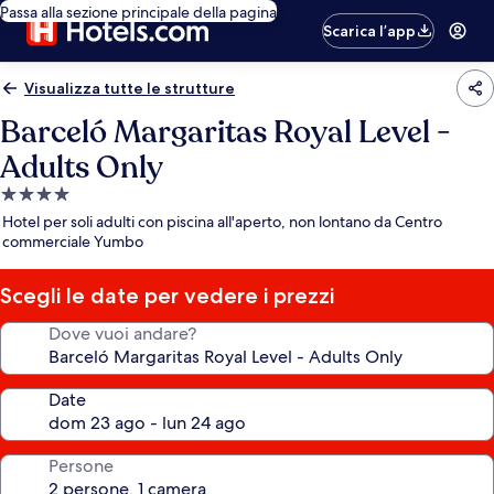
Passa alla sezione principale della pagina
Scarica l’app
Visualizza tutte le strutture
Barceló Margaritas Royal Level -
Adults Only
Struttura
a
Hotel per soli adulti con piscina all'aperto, non lontano da Centro
4.0
commerciale Yumbo
stelle
Scegli le date per vedere i prezzi
Dove vuoi andare?
Date
Persone