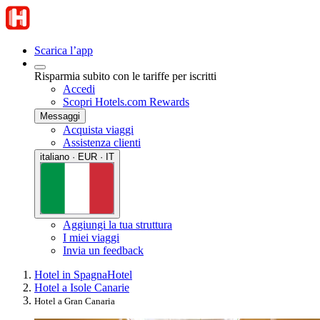
Scarica l’app
Risparmia subito con le tariffe per iscritti
Accedi
Scopri Hotels.com Rewards
Messaggi
Acquista viaggi
Assistenza clienti
italiano · EUR · IT
Aggiungi la tua struttura
I miei viaggi
Invia un feedback
Hotel in Spagna
Hotel
Hotel a Isole Canarie
Hotel a Gran Canaria