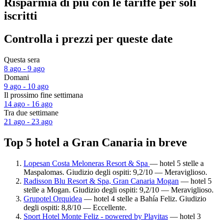
Risparmia di più con le tariffe per soli
iscritti
Controlla i prezzi per queste date
Questa sera
8 ago - 9 ago
Domani
9 ago - 10 ago
Il prossimo fine settimana
14 ago - 16 ago
Tra due settimane
21 ago - 23 ago
Top 5 hotel a Gran Canaria in breve
Lopesan Costa Meloneras Resort & Spa
— hotel 5 stelle a
Maspalomas. Giudizio degli ospiti: 9,2/10 — Meraviglioso.
Radisson Blu Resort & Spa, Gran Canaria Mogan
— hotel 5
stelle a Mogan. Giudizio degli ospiti: 9,2/10 — Meraviglioso.
Grupotel Orquidea
— hotel 4 stelle a Bahía Feliz. Giudizio
degli ospiti: 8,8/10 — Eccellente.
Sport Hotel Monte Feliz - powered by Playitas
— hotel 3