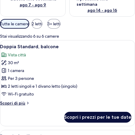
settimana
ago 7 - ago 9
ago 14 - ago 16
Filtri
Tutte le camere
2 letti
3+ letti
disponibili
per
Stai visualizzando 6 su 6 camere
le
Apri
Camera d'albergo con un letto grande,
5
Doppia Standard, balcone
camere
tutte
Vista città
le
30 m²
foto
per
1 camera
Doppia
Per 3 persone
Standard,
2 letti singoli e 1 divano letto (singolo)
balcone
Wi-Fi gratuito
Altri
Scopri di più
dettagli
per
Scopri i prezzi per le tue date
Doppia
Standard,
balcone
Apri
Camera d'albergo moderna con un lett