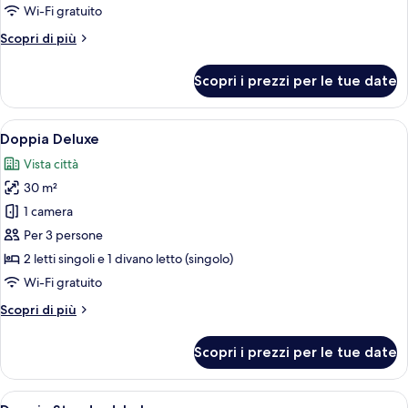
balcone
Wi-Fi gratuito
(with
Altri
Scopri di più
views)
dettagli
per
Scopri i prezzi per le tue date
Doppia
Standard,
balcone
Apri
Doppia Deluxe | Tende oscuranti, Wi-Fi
5
(with
Doppia Deluxe
tutte
views)
Vista città
le
30 m²
foto
per
1 camera
Doppia
Per 3 persone
Deluxe
2 letti singoli e 1 divano letto (singolo)
Wi-Fi gratuito
Altri
Scopri di più
dettagli
per
Scopri i prezzi per le tue date
Doppia
Deluxe
Apri
Camera d'albergo con un letto grande,
5