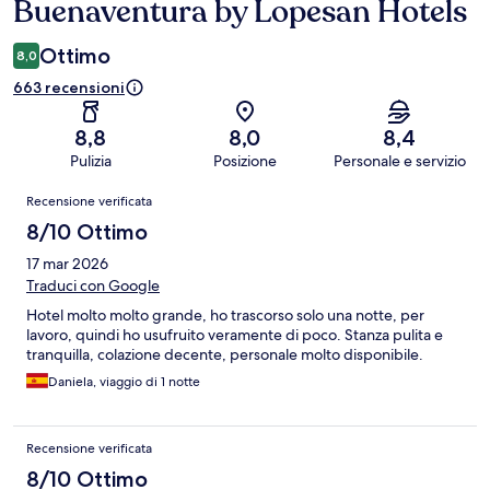
Buenaventura by Lopesan Hotels
Ottimo
8,0
663 recensioni
8,8
8,0
8,4
Pulizia
Posizione
Personale e servizio
Recensioni
Recensione verificata
8/10 Ottimo
17 mar 2026
Traduci con Google
Hotel molto molto grande, ho trascorso solo una notte, per
lavoro, quindi ho usufruito veramente di poco. Stanza pulita e
tranquilla, colazione decente, personale molto disponibile.
Daniela, viaggio di 1 notte
Recensione verificata
8/10 Ottimo