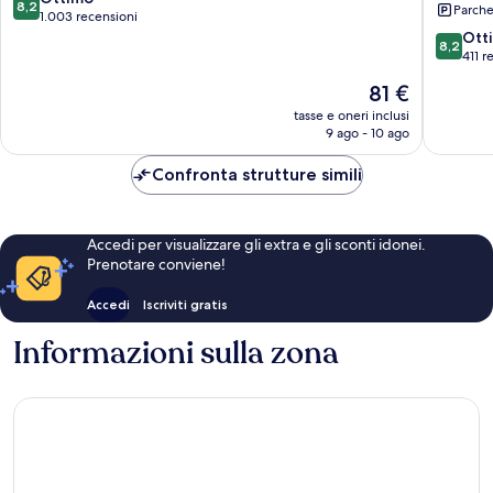
8,2
Parche
All
su
1.003 recensioni
Inclusiv
10,
8.2
Ott
8,2
Maspal
Ottimo,
su
411 r
1.003
10,
Il
81 €
recensioni
Ottimo,
prezzo
411
tasse e oneri inclusi
attuale
9 ago - 10 ago
recensio
è
81 €
Confronta strutture simili
Accedi per visualizzare gli extra e gli sconti idonei.
Prenotare conviene!
Accedi
Iscriviti gratis
Informazioni sulla zona