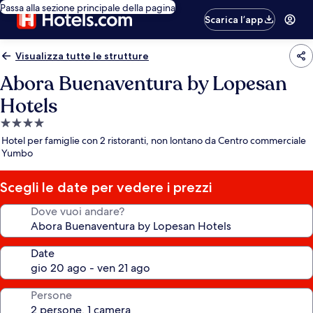
Passa alla sezione principale della pagina
Scarica l’app
Visualizza tutte le strutture
Abora Buenaventura by Lopesan
Hotels
Struttura
a
Hotel per famiglie con 2 ristoranti, non lontano da Centro commerciale
4.0
Yumbo
stelle
Scegli le date per vedere i prezzi
Dove vuoi andare?
Date
Persone