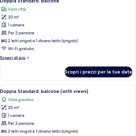
Doppia Standard, balcone
tutte
Vista città
le
30 m²
foto
per
1 camera
Doppia
Per 3 persone
Standard,
2 letti singoli e 1 divano letto (singolo)
balcone
Wi-Fi gratuito
Altri
Scopri di più
dettagli
per
Scopri i prezzi per le tue date
Doppia
Standard,
balcone
Apri
Camera d'albergo con un letto grande, 
3
Doppia Standard, balcone (with views)
tutte
Vista giardino
le
30 m²
foto
per
1 camera
Doppia
Per 3 persone
Standard,
2 letti singoli e 1 divano letto (singolo)