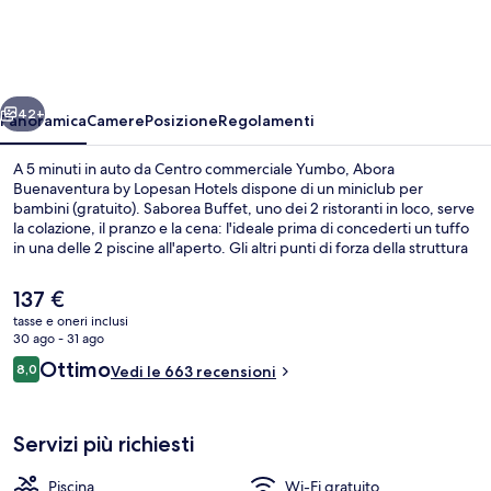
by
Lopesan
Hotels
ietro
Avanti
42+
Panoramica
Camere
Posizione
Regolamenti
A 5 minuti in auto da Centro commerciale Yumbo, Abora
Buenaventura by Lopesan Hotels dispone di un miniclub per
bambini (gratuito). Saborea Buffet, uno dei 2 ristoranti in loco, serve
la colazione, il pranzo e la cena: l'ideale prima di concederti un tuffo
in una delle 2 piscine all'aperto. Gli altri punti di forza della struttura
includono 2 bar a bordo piscina, una piscina per bambini e una
terrazza. Altri viaggiatori apprezzano il personale gentile della
Il
137 €
struttura.
prezzo
tasse e oneri inclusi
attuale
30 ago - 31 ago
2 piscine all'aperto, ombrelloni da pisci
è
Recensioni
Ottimo
8,0
Vedi le 663 recensioni
137 €
8,0 su 10
Servizi più richiesti
Piscina
Wi-Fi gratuito