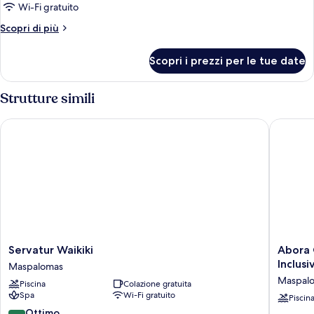
balcone
Wi-Fi gratuito
(with
Altri
Scopri di più
views)
dettagli
per
Scopri i prezzi per le tue date
Doppia
Standard,
balcone
Strutture simili
(with
views)
Servatur Waikiki
Abora Co
Servatur
Abora
Servatur Waikiki
Abora 
Waikiki
Continen
Inclusi
Maspalomas
Maspalomas
by
Maspal
Piscina
Colazione gratuita
Lopesan
Spa
Wi-Fi gratuito
Hotels
Piscin
-
8.2
Ottimo