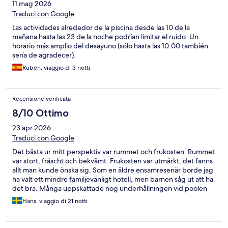
11 mag 2026
Traduci con Google
Las actividades alrededor de la piscina desde las 10 de la
mañana hasta las 23 de la noche podrían limitar el ruido. Un
horario más amplio del desayuno (sólo hasta las 10:00 también
sería de agradecer).
Rubén, viaggio di 3 notti
Recensione verificata
8/10 Ottimo
23 apr 2026
Traduci con Google
Det bästa ur mitt perspektiv var rummet och frukosten. Rummet
var stort, fräscht och bekvämt. Frukosten var utmärkt, det fanns
allt man kunde önska sig. Som en äldre ensamresenär borde jag
ha valt ett mindre familjevänligt hotell, men barnen såg ut att ha
det bra. Många uppskattade nog underhållningen vid poolen
varje kväll till klockan 23. Jag gjorde det inte.
Hans, viaggio di 21 notti