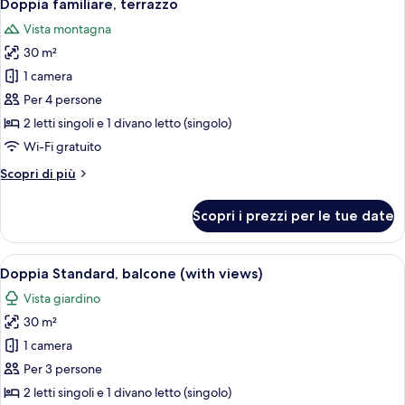
4
Doppia familiare, terrazzo
tutte
Vista montagna
le
30 m²
foto
per
1 camera
Doppia
Per 4 persone
familiare,
2 letti singoli e 1 divano letto (singolo)
terrazzo
Wi-Fi gratuito
Altri
Scopri di più
dettagli
per
Scopri i prezzi per le tue date
Doppia
familiare,
terrazzo
Apri
Camera d'albergo con un letto grande, 
4
Doppia Standard, balcone (with views)
tutte
Vista giardino
le
30 m²
foto
per
1 camera
Doppia
Per 3 persone
Standard,
2 letti singoli e 1 divano letto (singolo)