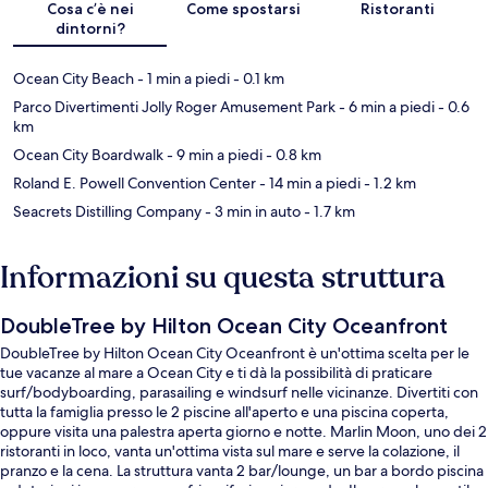
Cosa c’è nei
Come spostarsi
Ristoranti
dintorni?
Ocean City Beach
- 1 min a piedi
- 0.1 km
Parco Divertimenti Jolly Roger Amusement Park
- 6 min a piedi
- 0.6
km
Ocean City Boardwalk
- 9 min a piedi
- 0.8 km
Roland E. Powell Convention Center
- 14 min a piedi
- 1.2 km
Seacrets Distilling Company
- 3 min in auto
- 1.7 km
Informazioni su questa struttura
DoubleTree by Hilton Ocean City Oceanfront
DoubleTree by Hilton Ocean City Oceanfront è un'ottima scelta per le
tue vacanze al mare a Ocean City e ti dà la possibilità di praticare
surf/bodyboarding, parasailing e windsurf nelle vicinanze. Divertiti con
tutta la famiglia presso le 2 piscine all'aperto e una piscina coperta,
oppure visita una palestra aperta giorno e notte. Marlin Moon, uno dei 2
ristoranti in loco, vanta un'ottima vista sul mare e serve la colazione, il
pranzo e la cena. La struttura vanta 2 bar/lounge, un bar a bordo piscina