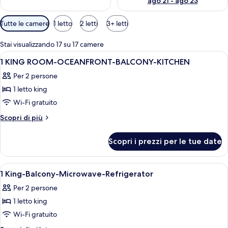
ago 21 - ago 23
Filtri
Tutte le camere
1 letto
2 letti
3+ letti
disponibili
per
Stai visualizzando 17 su 17 camere
le
Apri
Una camera d'albergo con un letto, un
19
1 KING ROOM-OCEANFRONT-BALCONY-KITCHEN
camere
tutte
Per 2 persone
le
1 letto king
foto
per
Wi-Fi gratuito
1
Altri
Scopri di più
KING
dettagli
per
ROOM-
Scopri i prezzi per le tue date
1
OCEANFRONT-
KING
BALCONY-
ROOM-
Apri
Una camera d'albergo con un letto, u
6
KITCHEN
OCEANFRONT-
1 King-Balcony-Microwave-Refrigerator
tutte
BALCONY-
Per 2 persone
KITCHEN
le
1 letto king
foto
per
Wi-Fi gratuito
1