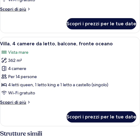
da
Altri
Scopri di più
letto,
dettagli
balcone,
per
Scopri i prezzi per le tue date
fronte
Villa,
5
oceano
camere
Apri
Villa, 4 camere da letto, balcone, fro
10
da
Villa, 4 camere da letto, balcone, fronte oceano
tutte
letto,
Vista mare
balcone,
le
fronte
362 m²
foto
oceano
per
4 camere
Villa,
Per 14 persone
4
4 letti queen, 1 letto king e 1 letto a castello (singolo)
camere
Wi-Fi gratuito
da
Altri
Scopri di più
letto,
dettagli
balcone,
per
Scopri i prezzi per le tue date
fronte
Villa,
4
oceano
camere
Strutture simili
da