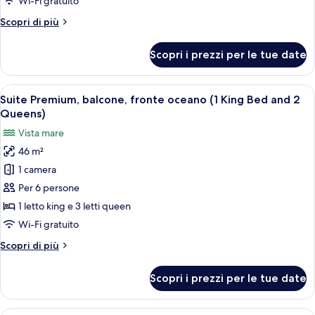
Wi-Fi gratuito
2
Altri
Scopri di più
letti
dettagli
queen,
per
Scopri i prezzi per le tue date
Doppia
balcone,
Basic,
vista
2
Apri
Camera d'albergo con due letti, un gran
oceano
6
letti
Suite Premium, balcone, fronte oceano (1 King Bed and 2
tutte
parziale
queen,
Queens)
balcone,
le
Vista mare
vista
foto
oceano
46 m²
per
parziale
1 camera
Suite
Premium,
Per 6 persone
balcone,
1 letto king e 3 letti queen
fronte
Wi-Fi gratuito
oceano
Altri
Scopri di più
(1
dettagli
King
per
Scopri i prezzi per le tue date
Suite
Bed
Premium,
and
balcone,
Camera d'albergo con un letto, una po