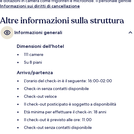
e dotazioni in camera come frigoriferi e microonde. Il personale gentile
e la possibilità di spostarsi a piedi sono caratteristiche apprezzate dalle
Informazioni sui diritti di cancellazione
recensioni degli ospiti.
Altre informazioni sulla struttura
Informazioni generali
Dimensioni dell'hotel
111 camere
Su 8 piani
Arrivo/partenza
L'orario del check-in è il seguente: 16:00-02:00
Check-in senza contatti disponibile
Check-out veloce
Il check-out posticipato è soggetto a disponibilità
Età minima per effettuare il check-in: 18 anni
Il check-out è previsto alle ore: 11:00
Check-out senza contatti disponibile