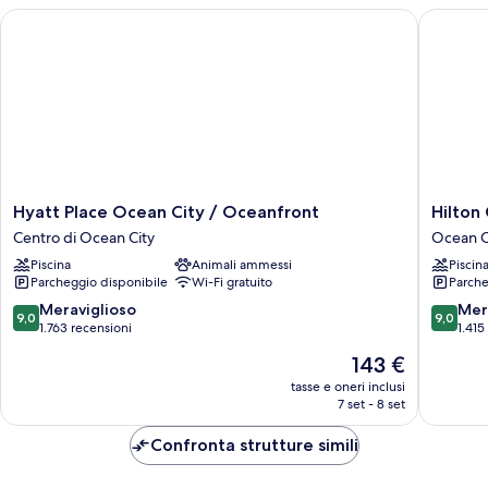
letto,
Hyatt Place Ocean City / Oceanfront
Hilton G
balcone,
fronte
oceano
Hyatt
Hilton
Hyatt Place Ocean City / Oceanfront
Hilton
Place
Garden
Centro di Ocean City
Ocean C
Ocean
Inn
Piscina
Animali ammessi
Piscin
City
Ocean
Parcheggio disponibile
Wi-Fi gratuito
Parche
/
City
Oceanfront
Oceanfr
9.0
9.0
Meraviglioso
Mer
9,0
9,0
Centro
Ocean
su
su
1.763 recensioni
1.415
di
City
10,
10,
Il
143 €
Ocean
centro
Meraviglioso,
Meravigl
prezzo
City
1.763
1.415
tasse e oneri inclusi
attuale
7 set - 8 set
recensioni
recensio
è
143 €
Confronta strutture simili