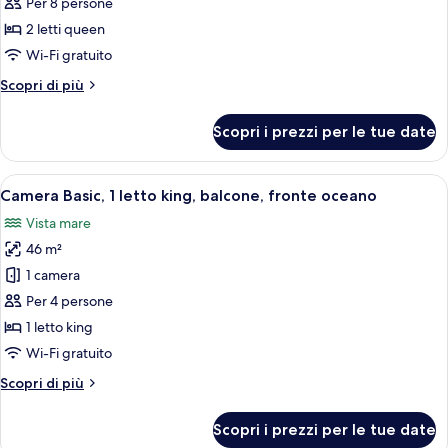
Suite
Per 8 persone
Junior,
2 letti queen
2
Wi-Fi gratuito
letti
Altri
Scopri di più
queen,
dettagli
balcone,
per
Scopri i prezzi per le tue date
fronte
Suite
Junior,
oceano
2
Apri
Una camera d'albergo con un tavolo da 
7
letti
Camera Basic, 1 letto king, balcone, fronte oceano
tutte
queen,
Vista mare
balcone,
le
fronte
46 m²
foto
oceano
per
1 camera
Camera
Per 4 persone
Basic,
1 letto king
1
Wi-Fi gratuito
letto
Altri
Scopri di più
king,
dettagli
balcone,
per
Scopri i prezzi per le tue date
fronte
Camera