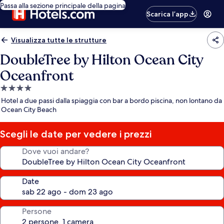
Passa alla sezione principale della pagina
Scarica l’app
Visualizza tutte le strutture
DoubleTree by Hilton Ocean City
Oceanfront
Struttura
a
Hotel a due passi dalla spiaggia con bar a bordo piscina, non lontano da
4.0
Ocean City Beach
stelle
Scegli le date per vedere i prezzi
Dove vuoi andare?
Date
Persone