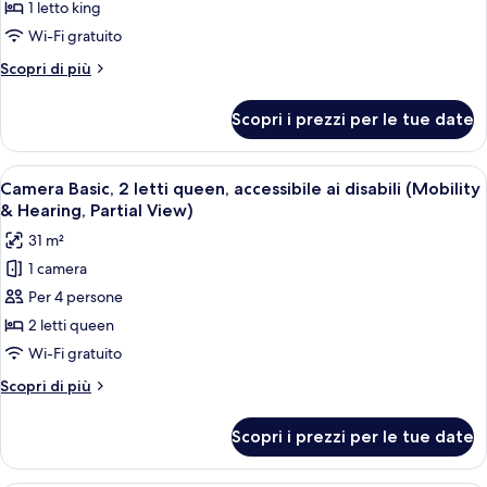
1
1 letto king
&
letto
Hearing)
Wi-Fi gratuito
king,
Altri
Scopri di più
accessibile
dettagli
ai
per
Scopri i prezzi per le tue date
Camera
disabili,
Basic,
vista
1
Apri
Cucina compatta con lavello, microonde
baia
3
letto
Camera Basic, 2 letti queen, accessibile ai disabili (Mobility
tutte
(Mobility
king,
& Hearing, Partial View)
accessibile
le
&
31 m²
ai
foto
Hearing,
disabili,
1 camera
per
Roll-
vista
Per 4 persone
Camera
baia
in
(Mobility
Basic,
2 letti queen
Shower)
&
2
Wi-Fi gratuito
Hearing,
letti
Roll-
Altri
Scopri di più
queen,
in
dettagli
Shower)
accessibile
per
Scopri i prezzi per le tue date
Camera
ai
Basic,
disabili
2