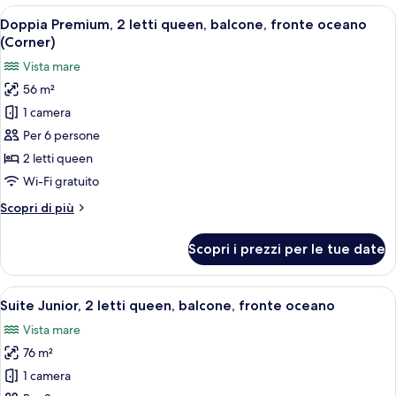
2
Apri
Una camera d'albergo con due letti, un
2
letti
Doppia Premium, 2 letti queen, balcone, fronte oceano
tutte
queen,
(Corner)
balcone,
le
Vista mare
fronte
foto
oceano
56 m²
per
1 camera
Doppia
Premium,
Per 6 persone
2
2 letti queen
letti
Wi-Fi gratuito
queen,
Altri
Scopri di più
balcone,
dettagli
fronte
per
Scopri i prezzi per le tue date
Doppia
oceano
Premium,
(Corner)
2
Apri
Una moderna camera d'albergo con un 
6
letti
Suite Junior, 2 letti queen, balcone, fronte oceano
tutte
queen,
Vista mare
balcone,
le
fronte
76 m²
foto
oceano
per
1 camera
(Corner)