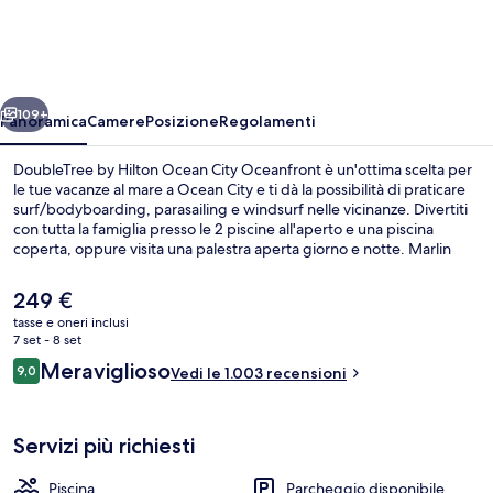
Hilton
Ocean
City
ietro
Avanti
Oceanfront
109+
Panoramica
Camere
Posizione
Regolamenti
DoubleTree by Hilton Ocean City Oceanfront è un'ottima scelta per
le tue vacanze al mare a Ocean City e ti dà la possibilità di praticare
surf/bodyboarding, parasailing e windsurf nelle vicinanze. Divertiti
con tutta la famiglia presso le 2 piscine all'aperto e una piscina
coperta, oppure visita una palestra aperta giorno e notte. Marlin
Moon, uno dei 2 ristoranti in loco, vanta un'ottima vista sul mare e
serve la colazione, il pranzo e la cena. La struttura vanta 2
Il
249 €
bar/lounge, un bar a bordo piscina e dotazioni in camera come
prezzo
tasse e oneri inclusi
frigoriferi e microonde. Il personale gentile e la possibilità di
attuale
7 set - 8 set
spostarsi a piedi sono caratteristiche apprezzate dalle recensioni
Una cassaforte in camera, una scrivani
è
Recensioni
degli ospiti.
Meraviglioso
9,0
Vedi le 1.003 recensioni
249 €
9,0 su 10
Servizi più richiesti
Piscina
Parcheggio disponibile