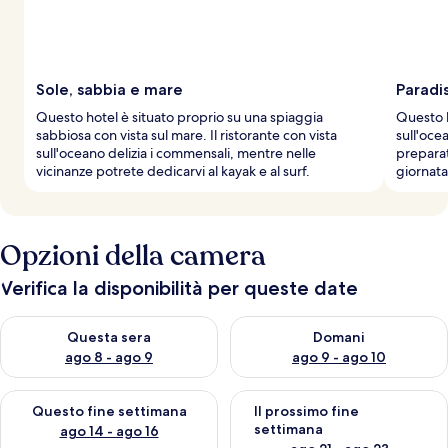
Sole, sabbia e mare
Paradi
Questo hotel è situato proprio su una spiaggia
Questo h
sabbiosa con vista sul mare. Il ristorante con vista
sull'oce
sull'oceano delizia i commensali, mentre nelle
preparat
vicinanze potrete dedicarvi al kayak e al surf.
giornata
Opzioni della camera
Verifica la disponibilità per queste date
Verifica la disponibilità per questa sera, ago 8 - ago 9
Verifica la disponibilità per d
Questa sera
Domani
ago 8 - ago 9
ago 9 - ago 10
Verifica la disponibilità per questo fine settimana, ago 14 - ag
Verifica la disponibilità per i
Questo fine settimana
Il prossimo fine
settimana
ago 14 - ago 16