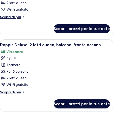
doppia,
2 letti queen
2
Wi-Fi gratuito
letti
Altri
Scopri di più
queen,
dettagli
balcone,
per
Scopri i prezzi per le tue date
Camera
vista
doppia,
oceano
2
Apri
Una cucina moderna con elettrodomestici
parziale
10
letti
Doppia Deluxe, 2 letti queen, balcone, fronte oceano
tutte
queen,
Vista mare
balcone,
le
vista
49 m²
foto
oceano
per
1 camera
parziale
Doppia
Per 6 persone
Deluxe,
2 letti queen
2
Wi-Fi gratuito
letti
Altri
Scopri di più
queen,
dettagli
balcone,
per
Scopri i prezzi per le tue date
fronte
Doppia
Deluxe,
oceano