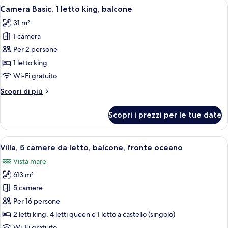
Apri
Camera d'albergo con un letto grand
(Mobility
4
letti
Camera Basic, 1 letto king, balcone
tutte
queen,
&
31 m²
accessibile
le
Hearing,
ai
1 camera
foto
Partial
disabili
per
Per 2 persone
View)
(Mobility
Camera
&
1 letto king
Hearing,
Basic,
Wi-Fi gratuito
Partial
1
View)
Altri
Scopri di più
letto
dettagli
king,
per
Scopri i prezzi per le tue date
Camera
balcone
Basic,
1
Apri
Villa, 5 camere da letto, balcone, fro
8
letto
Villa, 5 camere da letto, balcone, fronte oceano
tutte
king,
Vista mare
balcone
le
613 m²
foto
per
5 camere
Villa,
Per 16 persone
5
2 letti king, 4 letti queen e 1 letto a castello (singolo)
camere
Wi-Fi gratuito