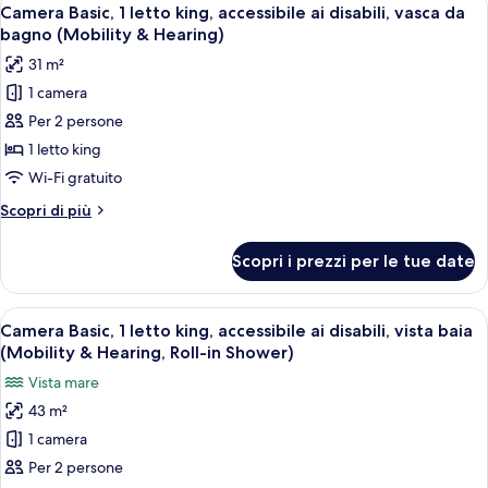
Apri
2
6
fronte
Camera Basic, 1 letto king, accessibile ai disabili, vasca da
tutte
Queens)
oceano
bagno (Mobility & Hearing)
(1
le
31 m²
King
foto
Bed
1 camera
per
and
Per 2 persone
Camera
2
Queens)
Basic,
1 letto king
1
Wi-Fi gratuito
letto
Altri
Scopri di più
king,
dettagli
accessibile
per
Scopri i prezzi per le tue date
Camera
ai
Basic,
disabili,
1
Apri
Una camera d'albergo con un letto gran
vasca
5
letto
Camera Basic, 1 letto king, accessibile ai disabili, vista baia
tutte
king,
da
(Mobility & Hearing, Roll-in Shower)
accessibile
le
bagno
Vista mare
ai
foto
(Mobility
disabili,
43 m²
per
&
vasca
1 camera
Camera
da
Hearing)
bagno
Basic,
Per 2 persone
(Mobility