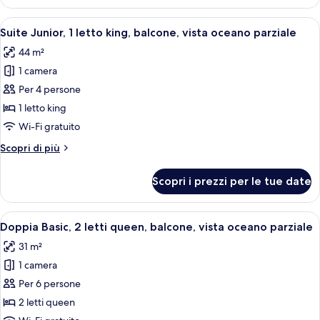
Basic,
oceano
1
Apri
Una camera d'hotel con un letto grand
5
letto
Suite Junior, 1 letto king, balcone, vista oceano parziale
tutte
king,
44 m²
balcone,
le
fronte
1 camera
foto
oceano
per
Per 4 persone
Suite
1 letto king
Junior,
Wi-Fi gratuito
1
Altri
Scopri di più
letto
dettagli
king,
per
Scopri i prezzi per le tue date
Suite
balcone,
Junior,
vista
1
Apri
Una camera d'albergo con un letto, una 
oceano
7
letto
Doppia Basic, 2 letti queen, balcone, vista oceano parziale
tutte
parziale
king,
31 m²
balcone,
le
vista
1 camera
foto
oceano
per
Per 6 persone
parziale
Doppia
2 letti queen
Basic,