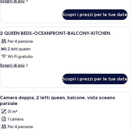
Altri
Scopri di più
King-
dettagli
per
Balcony-
Scopri i prezzi per le tue date
1
Microwave-
King-
Refrigerator
Balcony-
Apri
Camera d'albergo con un letto, una scr
26
Microwave-
2 QUEEN BEDS-OCEANFRONT-BALCONY-KITCHEN
tutte
Refrigerator
Per 4 persone
le
2 letti queen
foto
per
Wi-Fi gratuito
2
Altri
Scopri di più
QUEEN
dettagli
per
BEDS-
Scopri i prezzi per le tue date
2
OCEANFRONT-
QUEEN
BALCONY-
BEDS-
Apri
Una camera d'albergo con una scrivani
4
KITCHEN
OCEANFRONT-
Camera doppia, 2 letti queen, balcone, vista oceano
tutte
BALCONY-
parziale
KITCHEN
le
31 m²
foto
1 camera
per
Per 4 persone
Camera