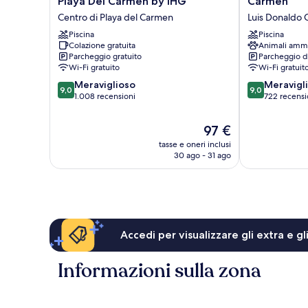
Playa Del Carmen by IHG
Carmen
Express
Marriott
Centro di Playa del Carmen
Luis Donaldo 
&
Playa
Suites
Piscina
del
Piscina
Colazione gratuita
Animali amm
Playa
Carmen
Parcheggio gratuito
Parcheggio d
Del
Luis
Wi-Fi gratuito
Wi-Fi gratuit
Carmen
Donaldo
9.0
9.0
by
Meraviglioso
Colosio
Meravigl
9,0
9,0
su
su
IHG
1.008 recensioni
722 recensi
10,
10,
Centro
Meraviglioso,
Meraviglioso,
di
Il
97 €
1.008
722
Playa
prezzo
tasse e oneri inclusi
recensioni
recensioni
del
attuale
30 ago - 31 ago
Carmen
è
97 €
Accedi per visualizzare gli extra e g
Informazioni sulla zona