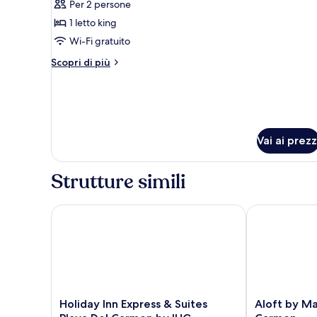
per
Per 2 persone
Junior
1 letto king
Suite
Wi-Fi gratuito
Altri
Scopri di più
dettagli
per
Junior
Suite
Vai ai prezz
Strutture simili
Holiday Inn Express & Suites Playa Del Carmen by I
Aloft by Marr
Holiday
Aloft
Holiday Inn Express & Suites
Aloft by Ma
Inn
by