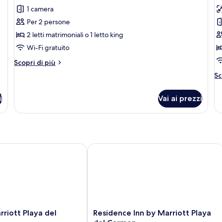
per
p
1 camera
Double
D
Per 2 persone
room
r
2 letti matrimoniali o 1 letto king
with
w
Wi-Fi gratuito
balcony
t
a
Altri
Scopri di più
dettagli
ci
Al
Sc
per
v
de
Double
pe
room
i
Vai ai prezzi
Do
with
r
balcony
wi
te
a
ci
HG
iott Playa del Carmen
Residence Inn by Marriott Playa del 
vi
Residence
rriott Playa del
Residence Inn by Marriott Playa
Inn