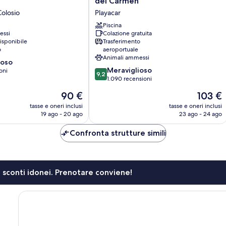
del Carmen
by
Colosio
Playacar
Marriott
Playa
Piscina
essi
Colazione gratuita
del
isponibile
Trasferimento
Carmen
o
aeroportuale
Playacar
Animali ammessi
ioso
9.2
Meraviglioso
oni
9,2
su
1.090 recensioni
10,
Il
Il
90 €
103 €
Meraviglioso,
prezzo
prezzo
1.090
tasse e oneri inclusi
tasse e oneri inclusi
attuale
attuale
19 ago - 20 ago
23 ago - 24 ago
recensioni
è
è
90 €
103 €
Confronta strutture simili
li sconti idonei. Prenotare conviene!