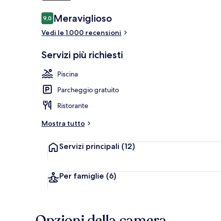
Recensioni
Meraviglioso
9,0
9,0 su 10
Piscina all'ape
Vedi le 1.000 recensioni
Servizi più richiesti
Piscina
Parcheggio gratuito
Ristorante
Mostra tutto
Servizi principali
(12)
Per famiglie
(6)
Opzioni della camera