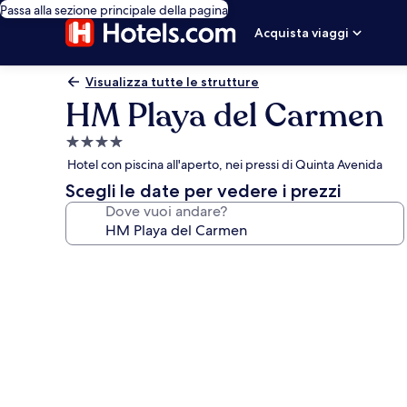
Passa alla sezione principale della pagina
Acquista viaggi
Visualizza tutte le strutture
HM Playa del Carmen
Struttura
a
Hotel con piscina all'aperto, nei pressi di Quinta Avenida
4.0
Scegli le date per vedere i prezzi
stelle
Dove vuoi andare?
Galleria
fotografica
per
HM
Playa
del