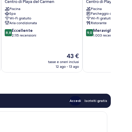
Centro di Playa del Carmen
Centro di Playa del Carm
Bunik
Playa
Piscina
Piscina
Centro
del
Spa
Parcheggio disponibile
di
Carmen
Wi-Fi gratuito
Wi-Fi gratuito
Playa
Centro
Aria condizionata
Ristorante
del
di
8.8
9.0
Eccellente
Meraviglioso
Carmen
Playa
8,8
9,0
su
su
2.115 recensioni
1.003 recensioni
del
10,
10,
Carmen
Eccellente,
Meraviglioso,
2.115
1.003
Il
43 €
recensioni
recensioni
prezzo
tasse e oneri inclusi
t
attuale
12 ago - 13 ago
è
43 €
Accedi
Iscriviti gratis