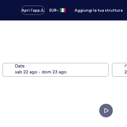
•
Apri l’app
EUR
Aggiungi la tua struttura
Date
P