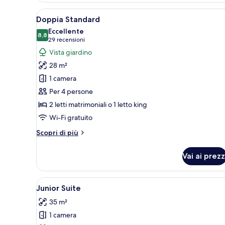
Apri
Camera d'albergo con due letti,
14
Doppia Standard
tutte
Eccellente
le
8,8
8,8 su 10
(29
29 recensioni
foto
recensioni)
Vista giardino
per
28 m²
Doppia
1 camera
Standard
Per 4 persone
2 letti matrimoniali o 1 letto king
Wi-Fi gratuito
Altri
Scopri di più
dettagli
per
Vai ai prezz
Doppia
Standard
Apri
Un accogliente soggiorno con d
6
Junior Suite
tutte
35 m²
le
1 camera
foto