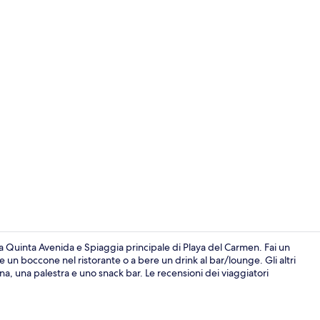
Video strutt
a Quinta Avenida e Spiaggia principale di Playa del Carmen. Fai un
re un boccone nel ristorante o a bere un drink al bar/lounge. Gli altri
ina, una palestra e uno snack bar. Le recensioni dei viaggiatori
Salottino del