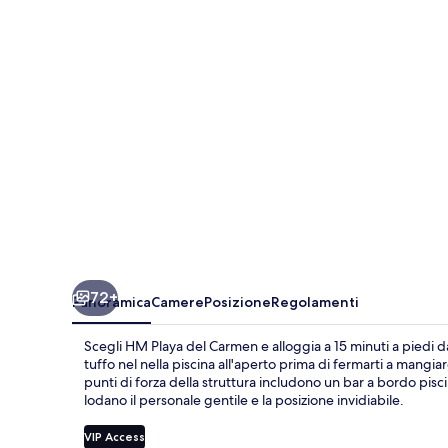
Carmen
72+
Panoramica
Camere
Posizione
Regolamenti
Scegli HM Playa del Carmen e alloggia a 15 minuti a piedi d
tuffo nel nella piscina all'aperto prima di fermarti a mangia
punti di forza della struttura includono un bar a bordo pisc
lodano il personale gentile e la posizione invidiabile.
VIP Access