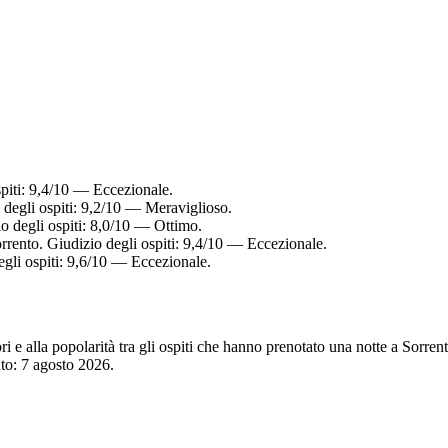
spiti: 9,4/10 — Eccezionale.
 degli ospiti: 9,2/10 — Meraviglioso.
o degli ospiti: 8,0/10 — Ottimo.
orrento. Giudizio degli ospiti: 9,4/10 — Eccezionale.
egli ospiti: 9,6/10 — Eccezionale.
tori e alla popolarità tra gli ospiti che hanno prenotato una notte a Sorr
nto:
7 agosto 2026
.