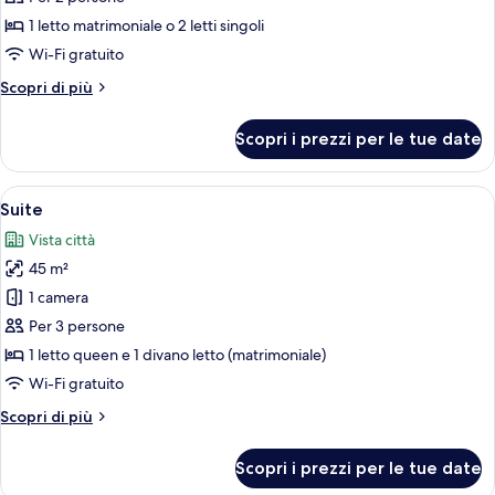
Doppia
1 letto matrimoniale o 2 letti singoli
Comfort
Wi-Fi gratuito
Altri
Scopri di più
dettagli
per
Scopri i prezzi per le tue date
Doppia
Comfort
Apri
Camera d'albergo con divano, due polt
8
Suite
tutte
Vista città
le
45 m²
foto
per
1 camera
Suite
Per 3 persone
1 letto queen e 1 divano letto (matrimoniale)
Wi-Fi gratuito
Altri
Scopri di più
dettagli
per
Scopri i prezzi per le tue date
Suite