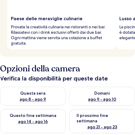
i
a
g
g
Paese delle meraviglie culinarie
Lusso 
i
Provate la creatività culinaria nei ristoranti o nei bar.
La pisci
a
Rilassatevi con i drink esclusivi offerti dai due bar.
è dotata
t
Ogni mattina viene servita una colazione a buffet
elegante
o
gratuita.
r
i
Opzioni della camera
Verifica la disponibilità per queste date
Verifica la disponibilità per questa sera, ago 8 - ago 9
Verifica la disponibilità per d
Questa sera
Domani
ago 8 - ago 9
ago 9 - ago 10
Verifica la disponibilità per questo fine settimana, ago 14 - ag
Verifica la disponibilità per i
Questo fine settimana
Il prossimo fine
settimana
ago 14 - ago 16
ago 21 - ago 23