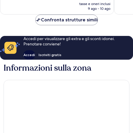
prezzo
593
439
tasse e oneri inclusi
attuale
9 ago - 10 ago
recensioni
recensio
è
265 €
Confronta strutture simili
Accedi per visualizzare gli extra e gli sconti idonei.
Prenotare conviene!
Accedi
Iscriviti gratis
Informazioni sulla zona