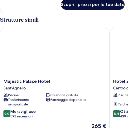
per
Scopri i prezzi per le tue date
Camera
Strutture simili
Majestic Palace Hotel
Hotel Zi
Majestic
Hotel
Majestic Palace Hotel
Hotel 
Palace
Zi
Sant'Agnello
Centro c
Hotel
Teresa
Piscina
Colazione gratuita
Piscin
Sant'Agnello
Centro
Trasferimento
Parcheggio disponibile
città
aeroportuale
Parche
di
9.0
8.4
Meraviglioso
Sorrent
Ott
9,0
8,4
su
su
593 recensioni
439 
10,
10,
Il
265 €
Meraviglioso,
Ottimo,