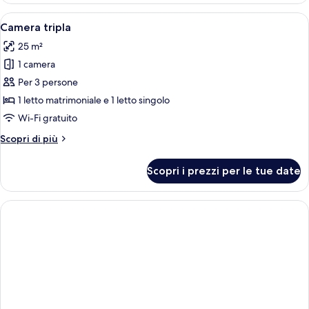
Apri
Biancheria da letto di alta qualità, min
5
Camera tripla
tutte
25 m²
le
1 camera
foto
per
Per 3 persone
Camera
1 letto matrimoniale e 1 letto singolo
tripla
Wi-Fi gratuito
Altri
Scopri di più
dettagli
per
Scopri i prezzi per le tue date
Camera
tripla