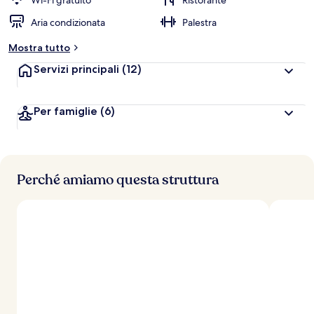
Wi-Fi gratuito
Ristorante
l
Aria condizionata
Palestra
u
t
Mostra tutto
a
z
Servizi principali
(12)
i
o
n
Per famiglie
(6)
i
p
i
ù
Perché amiamo questa struttura
a
l
t
e
d
e
i
v