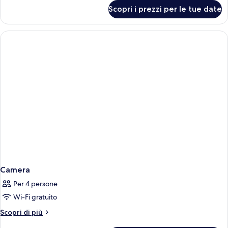
per
ROOM
Scopri i prezzi per le tue date
DOUBLE
CLASSIC
ROOM
Camera
Per 4 persone
Wi-Fi gratuito
Altri
Scopri di più
dettagli