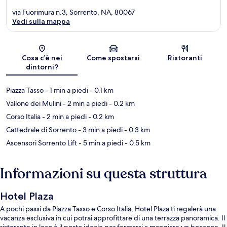
via Fuorimura n.3, Sorrento, NA, 80067
Vedi sulla mappa
Mappa
Cosa c’è nei
Come spostarsi
Ristoranti
dintorni?
Piazza Tasso
- 1 min a piedi
- 0.1 km
Vallone dei Mulini
- 2 min a piedi
- 0.2 km
Corso Italia
- 2 min a piedi
- 0.2 km
Cattedrale di Sorrento
- 3 min a piedi
- 0.3 km
Ascensori Sorrento Lift
- 5 min a piedi
- 0.5 km
Informazioni su questa struttura
Hotel Plaza
A pochi passi da Piazza Tasso e Corso Italia, Hotel Plaza ti regalerà una
vacanza esclusiva in cui potrai approfittare di una terrazza panoramica. Il
ristorante in loco è il posto ideale per fermarsi a mangiare un boccone. Il