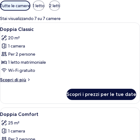
Filtri
Tutte le camere
1 letto
2 letti
disponibili
per
Stai visualizzando 7 su 7 camere
le
Apri
Una camera d'albergo con un letto gra
6
Doppia Classic
camere
tutte
20 m²
le
1 camera
foto
per
Per 2 persone
Doppia
1 letto matrimoniale
Classic
Wi-Fi gratuito
Altri
Scopri di più
dettagli
per
Scopri i prezzi per le tue date
Doppia
Classic
Apri
Biancheria da letto di alta qualità, min
5
Doppia Comfort
tutte
25 m²
le
1 camera
foto
per
Per 2 persone