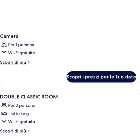
Camera
Per 1 persona
Wi-Fi gratuito
Altri
Scopri di più
dettagli
per
Scopri i prezzi per le tue date
Camera
Apri
Biancheria da letto di alta qualità, min
3
DOUBLE CLASSIC ROOM
tutte
Per 2 persone
le
1 letto king
foto
per
Wi-Fi gratuito
DOUBLE
Altri
Scopri di più
CLASSIC
dettagli