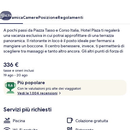
ietro
Avanti
47+
Panoramica
Camere
Posizione
Regolamenti
A pochi passi da Piazza Tasso e Corso Italia, Hotel Plaza ti regalerà
una vacanza esclusiva in cui potrai approfittare di una terrazza
panoramica. Il ristorante in loco è il posto ideale per fermarsi a
mangiare un boccone. Il centro benessere, invece, ti permetterà di
scegliere tra massaggi e tanto altro ancora. Gli altri punti di forza di
questo hotel di lusso sono 2 bar/lounge, un bar a bordo piscina e
una palestra. Le recensioni degli ospiti lodano il personale gentile
Il
336 €
della struttura.
prezzo
tasse e oneri inclusi
attuale
19 ago - 20 ago
Solarium
è
Recensioni
9,6
Più popolare
336 €
C
su
Con le valutazioni più alte dei viaggiatori
o
Vedi le 1.004 recensioni
10,
n
Più
popolare
Servizi più richiesti
l
e
Piscina
Colazione gratuita
v
a