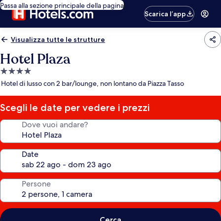
Passa alla sezione principale della pagina
Scarica l’app
Visualizza tutte le strutture
Hotel Plaza
Struttura
a
Hotel di lusso con 2 bar/lounge, non lontano da Piazza Tasso
4.0
stelle
Scegli le date per vedere i prezzi
Dove vuoi andare?
Date
Persone
Cerca