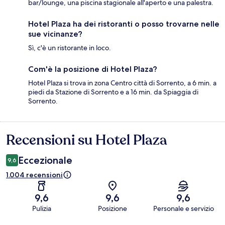
bar/lounge, una piscina stagionale all'aperto e una palestra.
Hotel Plaza ha dei ristoranti o posso trovarne nelle
sue vicinanze?
Sì, c'è un ristorante in loco.
Com'è la posizione di Hotel Plaza?
Hotel Plaza si trova in zona Centro città di Sorrento, a 6 min. a
piedi da Stazione di Sorrento e a 16 min. da Spiaggia di
Sorrento.
Recensioni su Hotel Plaza
Recensioni
Eccezionale
9,6
1.004 recensioni
9,6
9,6
9,6
Pulizia
Posizione
Personale e servizio
Recensioni