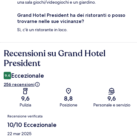
una sala giochi/videogiochi e un giardino.
Grand Hotel President ha dei ristoranti o posso
trovarne nelle sue vicinanze?
Sì, c'è un ristorante in loco.
Recensioni su Grand Hotel
Recensioni
President
Eccezionale
9,4
256 recensioni
9,6
8,8
9,6
Pulizia
Posizione
Personale e servizio
Recensioni
Recensione verificata
10/10 Eccezionale
22 mar 2025