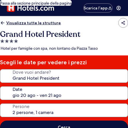
Passa alla sezione principale della pagina
Scarica l’app
Visualizza tutte le strutture
Grand Hotel President
Struttura
a
Hotel per famiglie con spa, non lontano da Piazza Tasso
4.0
stelle
Scegli le date per vedere i prezzi
Dove vuoi andare?
Date
Persone
Cerca