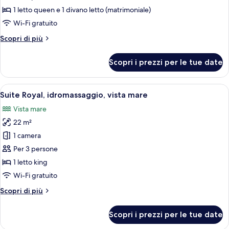
Quadrupla
1 letto queen e 1 divano letto (matrimoniale)
Standard,
Wi-Fi gratuito
balcone
Altri
Scopri di più
dettagli
per
Scopri i prezzi per le tue date
Quadrupla
Standard,
balcone
Apri
Una camera d'albergo moderna con un l
4
Suite Royal, idromassaggio, vista mare
tutte
Vista mare
le
22 m²
foto
per
1 camera
Suite
Per 3 persone
Royal,
1 letto king
idromassaggio,
Wi-Fi gratuito
vista
Altri
Scopri di più
mare
dettagli
per
Scopri i prezzi per le tue date
Suite
Royal,