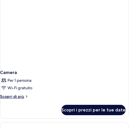
Camera
Per 1 persona
Wi-Fi gratuito
Altri
Scopri di più
dettagli
per
Scopri i prezzi per le tue date
Camera