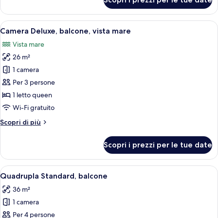
Camera
Superior,
balcone,
Apri
Camera d'hotel con un letto, una TV a 
5
vista
Camera Deluxe, balcone, vista mare
tutte
mare
Vista mare
le
26 m²
foto
per
1 camera
Camera
Per 3 persone
Deluxe,
1 letto queen
balcone,
Wi-Fi gratuito
vista
Altri
Scopri di più
mare
dettagli
per
Scopri i prezzi per le tue date
Camera
Deluxe,
balcone,
Apri
Una camera d'albergo con due letti, una
4
vista
Quadrupla Standard, balcone
tutte
mare
36 m²
le
1 camera
foto
per
Per 4 persone