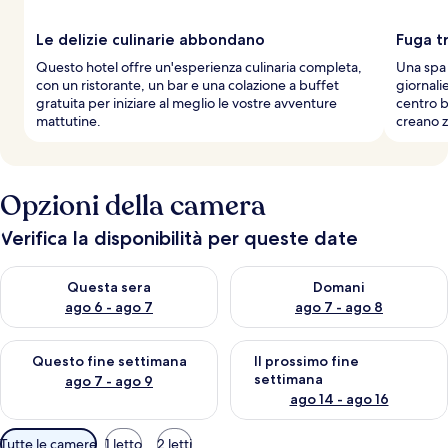
Le delizie culinarie abbondano
Fuga tr
Questo hotel offre un'esperienza culinaria completa,
Una spa 
con un ristorante, un bar e una colazione a buffet
giornalie
gratuita per iniziare al meglio le vostre avventure
centro b
mattutine.
creano z
Opzioni della camera
Verifica la disponibilità per queste date
Verifica la disponibilità per questa sera, ago 6 - ago 7
Verifica la disponibilità per d
Questa sera
Domani
ago 6 - ago 7
ago 7 - ago 8
Verifica la disponibilità per questo fine settimana, ago 7 - ago
Verifica la disponibilità per il
Questo fine settimana
Il prossimo fine
settimana
ago 7 - ago 9
ago 14 - ago 16
Filtri
Tutte le camere
1 letto
2 letti