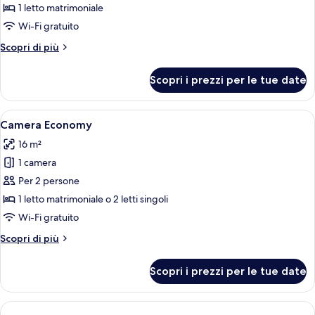
Superior,
1 letto matrimoniale
terrazzo,
Wi-Fi gratuito
vista
Altri
Scopri di più
mare,
dettagli
vasca
per
Scopri i prezzi per le tue date
Doppia
idromassaggio
Superior,
esterna
terrazzo,
Apri
Una camera d'albergo con un letto gran
2
vista
Camera Economy
tutte
mare,
16 m²
vasca
le
idromassaggio
1 camera
foto
esterna
per
Per 2 persone
Camera
1 letto matrimoniale o 2 letti singoli
Economy
Wi-Fi gratuito
Altri
Scopri di più
dettagli
per
Scopri i prezzi per le tue date
Camera
Economy