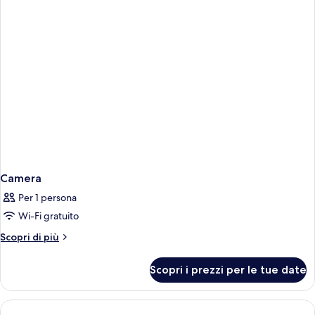
Camera
Per 1 persona
Wi-Fi gratuito
Altri
Scopri di più
dettagli
per
Scopri i prezzi per le tue date
Camera