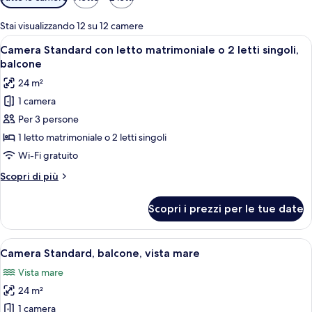
disponibili
per
Stai visualizzando 12 su 12 camere
le
Apri
Una camera d'albergo con due letti, una
4
Camera Standard con letto matrimoniale o 2 letti singoli,
camere
tutte
balcone
le
24 m²
foto
1 camera
per
Per 3 persone
Camera
Standard
1 letto matrimoniale o 2 letti singoli
con
Wi-Fi gratuito
letto
Altri
Scopri di più
matrimoniale
dettagli
o
per
Scopri i prezzi per le tue date
Camera
2
Standard
letti
con
Apri
Una stanza con una scrivania, un vaso d
singoli,
4
letto
Camera Standard, balcone, vista mare
tutte
matrimoniale
balcone
Vista mare
o
le
2
24 m²
foto
letti
per
1 camera