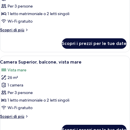
singoli,
Camera
balcone
Per 3 persone
Standard,
1 letto matrimoniale o 2 letti singoli
balcone,
Wi-Fi gratuito
vista
Altri
Scopri di più
mare
dettagli
per
Scopri i prezzi per le tue date
Camera
Standard,
balcone,
Apri
Minibar, una cassaforte in camera, una
5
vista
Camera Superior, balcone, vista mare
tutte
mare
Vista mare
le
26 m²
foto
per
1 camera
Camera
Per 3 persone
Superior,
1 letto matrimoniale o 2 letti singoli
balcone,
Wi-Fi gratuito
vista
Altri
Scopri di più
mare
dettagli
per
Scopri i prezzi per le tue date