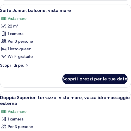
idromassaggio,
Apri
Minibar, una cassaforte in camera, una
5
vista
Suite Junior, balcone, vista mare
tutte
mare
Vista mare
le
22 m²
foto
per
1 camera
Suite
Per 3 persone
Junior,
1 letto queen
balcone,
Wi-Fi gratuito
vista
Altri
Scopri di più
mare
dettagli
per
Scopri i prezzi per le tue date
Suite
Junior,
balcone,
Apri
Una vasca idromassaggio con pareti in p
8
vista
Doppia Superior, terrazzo, vista mare, vasca idromassaggio
tutte
mare
esterna
le
Vista mare
foto
1 camera
per
Per 3 persone
Doppia