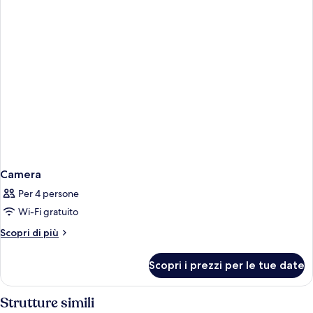
Camera
Per 4 persone
Wi-Fi gratuito
Altri
Scopri di più
dettagli
per
Scopri i prezzi per le tue date
Camera
Strutture simili