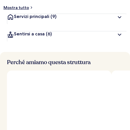
t
Mostra tutto
a
z
Servizi principali
(9)
i
o
n
Sentirsi a casa
(6)
i
p
i
ù
Perché amiamo questa struttura
a
l
t
e
d
e
i
v
i
a
g