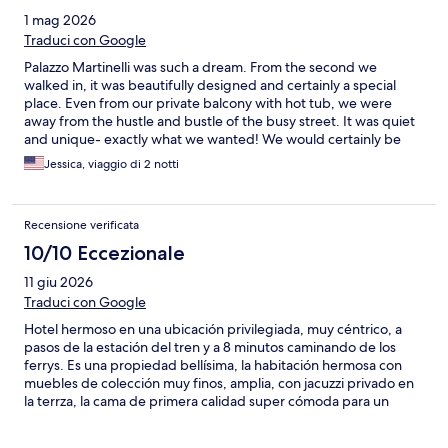
1 mag 2026
Traduci con Google
Palazzo Martinelli was such a dream. From the second we
walked in, it was beautifully designed and certainly a special
place. Even from our private balcony with hot tub, we were
away from the hustle and bustle of the busy street. It was quiet
and unique- exactly what we wanted! We would certainly be
back to stay again!
Jessica, viaggio di 2 notti
Recensione verificata
10/10 Eccezionale
11 giu 2026
Traduci con Google
Hotel hermoso en una ubicación privilegiada, muy céntrico, a
pasos de la estación del tren y a 8 minutos caminando de los
ferrys. Es una propiedad bellísima, la habitación hermosa con
muebles de colección muy finos, amplia, con jacuzzi privado en
la terrza, la cama de primera calidad super cómoda para un
descanso increíble, todo funciona a la perfección. El desayuno
es ESPECTACULAR con buffet y servicio a la carta, de los mejores