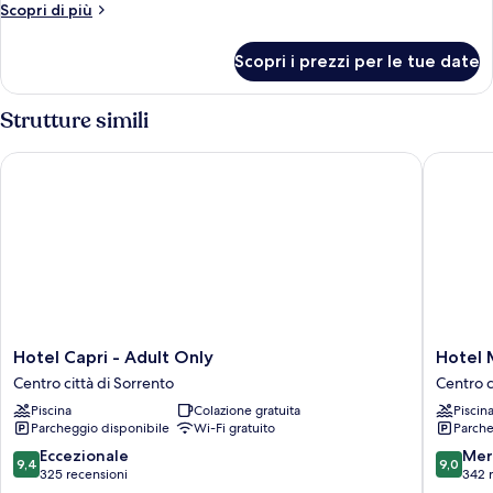
Altri
Scopri di più
dettagli
per
Scopri i prezzi per le tue date
Doppia
Classic
Strutture simili
Hotel Capri - Adult Only
Hotel Mi
Hotel
Hotel
Hotel Capri - Adult Only
Hotel 
Capri
Michela
Centro città di Sorrento
Centro c
-
Centro
Piscina
Colazione gratuita
Piscin
Adult
città
Parcheggio disponibile
Wi-Fi gratuito
Parche
Only
di
Centro
Sorrent
9.4
9.0
Eccezionale
Mer
9,4
9,0
città
su
su
325 recensioni
342 