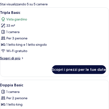
per
Stai visualizzando 5 su 5 camere
le
Apri
Una camera d'albergo moderna con un le
7
Tripla Basic
camere
tutte
Vista giardino
le
33 m²
foto
per
1 camera
Tripla
Per 3 persone
Basic
1 letto king e 1 letto singolo
Wi-Fi gratuito
Altri
Scopri di più
dettagli
per
Scopri i prezzi per le tue date
Tripla
Basic
Apri
Un letto rifatto con lenzuola e cuscin
10
Doppia Basic
tutte
1 camera
le
Per 2 persone
foto
per
1 letto king