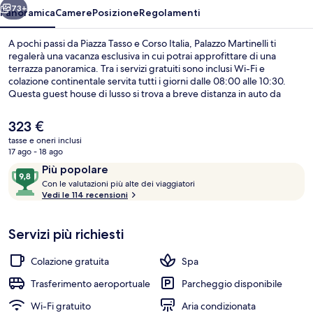
73+
Panoramica
Camere
Posizione
Regolamenti
A pochi passi da Piazza Tasso e Corso Italia, Palazzo Martinelli ti
regalerà una vacanza esclusiva in cui potrai approfittare di una
terrazza panoramica. Tra i servizi gratuiti sono inclusi Wi-Fi e
colazione continentale servita tutti i giorni dalle 08:00 alle 10:30.
Questa guest house di lusso si trova a breve distanza in auto da
luoghi d'interesse come Spiaggia di Sorrento e Marina di Sorrento.
Il
323 €
prezzo
tasse e oneri inclusi
attuale
17 ago - 18 ago
Tripla Exclusive, idromassaggio | Vasc
è
Recensioni
9,8
Più popolare
323 €
C
su
Con le valutazioni più alte dei viaggiatori
o
Vedi le 114 recensioni
10,
n
Più
popolare
Servizi più richiesti
l
e
Colazione gratuita
Spa
v
a
Trasferimento aeroportuale
Parcheggio disponibile
l
Wi-Fi gratuito
Aria condizionata
u