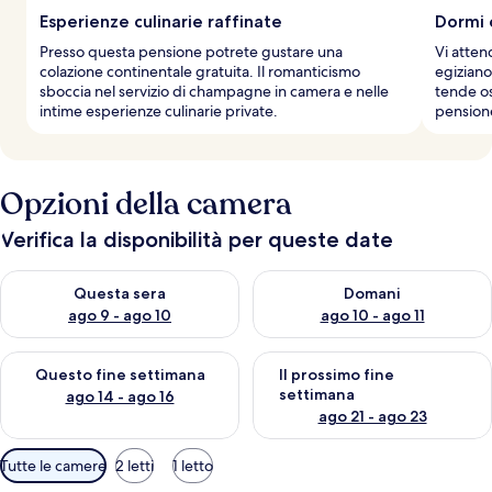
g
Esperienze culinarie raffinate
Dormi 
i
Presso questa pensione potrete gustare una
Vi atten
a
colazione continentale gratuita. Il romanticismo
egiziano
t
sboccia nel servizio di champagne in camera e nelle
tende os
o
intime esperienze culinarie private.
pension
r
i
Opzioni della camera
Verifica la disponibilità per queste date
Verifica la disponibilità per questa sera, ago 9 - ago 10
Verifica la disponibilità per d
Questa sera
Domani
ago 9 - ago 10
ago 10 - ago 11
Verifica la disponibilità per questo fine settimana, ago 14 - ag
Verifica la disponibilità per i
Questo fine settimana
Il prossimo fine
settimana
ago 14 - ago 16
ago 21 - ago 23
Filtri
Tutte le camere
2 letti
1 letto
disponibili