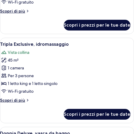
Doppia
Wi-Fi gratuito
Basic
Altri
Scopri di più
dettagli
per
Scopri i prezzi per le tue date
Doppia
Basic
Apri
Un letto rifatto con lenzuola e cuscin
8
Tripla Exclusive, idromassaggio
tutte
Vista collina
le
45 m²
foto
per
1 camera
Tripla
Per 3 persone
Exclusive,
1 letto king e 1 letto singolo
idromassaggio
Wi-Fi gratuito
Altri
Scopri di più
dettagli
per
Scopri i prezzi per le tue date
Tripla
Exclusive,
idromassaggio
Apri
Una camera da letto moderna con un g
14
Doppia Deluxe, vasca da bagno