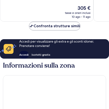
di
10,
10,
Sorrento
Eccezionale,
Meravigl
Il
305 €
325
342
prezzo
tasse e oneri inclusi
recensioni
recensio
attuale
10 ago - 11 ago
è
305 €
Confronta strutture simili
Accedi per visualizzare gli extra e gli sconti idonei.
Prenotare conviene!
Accedi
Iscriviti gratis
Informazioni sulla zona