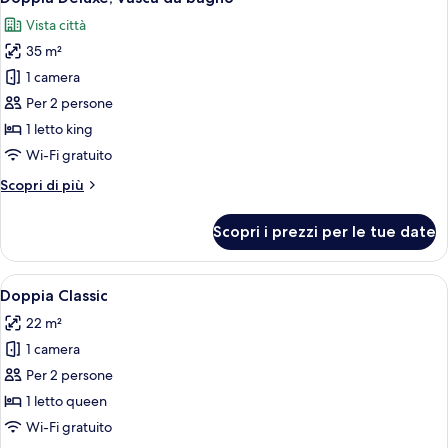
tutte
Vista città
le
35 m²
foto
per
1 camera
Doppia
Per 2 persone
Deluxe,
1 letto king
vasca
Wi-Fi gratuito
da
Altri
Scopri di più
bagno
dettagli
per
Scopri i prezzi per le tue date
Doppia
Deluxe,
vasca
Apri
Camera d'albergo con un letto grande,
4
da
Doppia Classic
tutte
bagno
22 m²
le
1 camera
foto
per
Per 2 persone
Doppia
1 letto queen
Classic
Wi-Fi gratuito