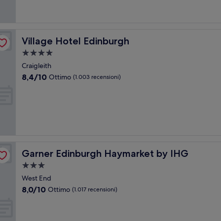
recensioni)
Village Hotel Edinburgh
Village Hotel Edinburgh
Struttura
a
Craigleith
4.0
8.4
8,4/10
Ottimo
(1.003 recensioni)
stelle
su
10,
Ottimo,
(1.003
recensioni)
Garner Edinburgh Haymarket by IHG
Garner Edinburgh Haymarket by IHG
Struttura
a
West End
3.0
8.0
8,0/10
Ottimo
(1.017 recensioni)
stelle
su
10,
Ottimo,