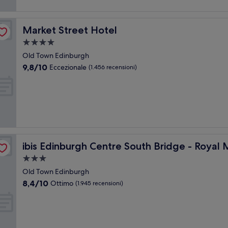
Market Street Hotel
Market Street Hotel
Struttura
a
Old Town Edinburgh
4.0
9.8
9,8/10
Eccezionale
(1.456 recensioni)
stelle
su
10,
Eccezionale,
(1.456
recensioni)
ibis Edinburgh Centre South Bridge - Royal Mile
ibis Edinburgh Centre South Bridge - Royal 
Struttura
a
Old Town Edinburgh
3.0
8.4
8,4/10
Ottimo
(1.945 recensioni)
stelle
su
10,
Ottimo,
(1.945