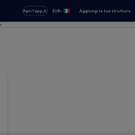
•
Apri l’app
EUR
Aggiungi la tua struttura
o