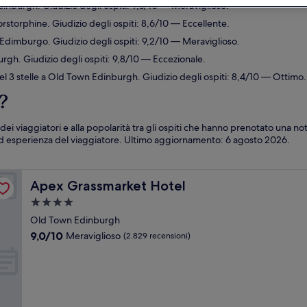
inburgh. Giudizio degli ospiti: 9,0/10 — Meraviglioso.
orstorphine. Giudizio degli ospiti: 8,6/10 — Eccellente.
 Edimburgo. Giudizio degli ospiti: 9,2/10 — Meraviglioso.
rgh. Giudizio degli ospiti: 9,8/10 — Eccezionale.
l 3 stelle a Old Town Edinburgh. Giudizio degli ospiti: 8,4/10 — Ottimo.
?
i dei viaggiatori e alla popolarità tra gli ospiti che hanno prenotato una 
 esperienza del viaggiatore. Ultimo aggiornamento:
6 agosto 2026
.
Apex Grassmarket Hotel
Apex Grassmarket Hotel
Struttura
a
Old Town Edinburgh
4.0
9.0
9,0/10
Meraviglioso
(2.829 recensioni)
stelle
su
10,
Meraviglioso,
(2.829
recensioni)