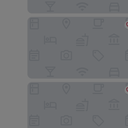
Village Hotel Edinburgh
Garner Edinburgh Haymarket by IHG