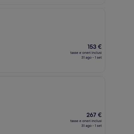
Il
153 €
prezzo
tasse e oneri inclusi
attuale
31 ago - 1 set
è
153 €
Il
267 €
prezzo
tasse e oneri inclusi
attuale
31 ago - 1 set
è