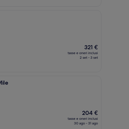
267 €
Il
321 €
prezzo
tasse e oneri inclusi
attuale
2 set - 3 set
è
321 €
Mile
Il
204 €
prezzo
tasse e oneri inclusi
attuale
30 ago - 31 ago
è