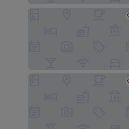
Holiday Inn Edinburgh Zoo by IHG
Apex Waterloo Place Hotel