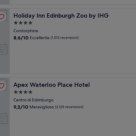
Holiday Inn Edinburgh Zoo by IHG
Holiday Inn Edinburgh Zoo by IHG
Struttura
a
Corstorphine
4.0
8.6
8,6/10
Eccellente
(1.513 recensioni)
stelle
su
10,
Eccellente,
(1.513
recensioni)
Apex Waterloo Place Hotel
Apex Waterloo Place Hotel
Struttura
a
Centro di Edimburgo
4.0
9.2
9,2/10
Meraviglioso
(2.125 recensioni)
stelle
su
10,
Meraviglioso,
(2.125
recensioni)