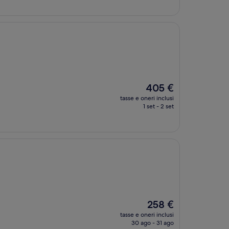
204 €
Il
405 €
prezzo
tasse e oneri inclusi
attuale
1 set - 2 set
è
405 €
Il
258 €
prezzo
tasse e oneri inclusi
attuale
30 ago - 31 ago