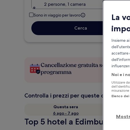
2 persone, 1 camera
La v
Sono in viaggio per lavoro
impo
Cerca
Insieme ai
dell'utent
accettare 
dell'infor
Cancellazione gratuita se cambi
influenzer
programma
Noi e i n
Utilizzare da
dell’identifi
misurazione d
Controlla i prezzi per queste date
Elenco dei 
Questa sera
6 ago - 7 ago
Mostr
Top 5 hotel a Edimburgo in