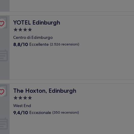
recensioni)
YOTEL Edinburgh
YOTEL Edinburgh
Struttura
a
Centro di Edimburgo
4.0
8.8
8,8/10
Eccellente
(2.526 recensioni)
stelle
su
10,
Eccellente,
(2.526
recensioni)
The Hoxton, Edinburgh
The Hoxton, Edinburgh
Struttura
a
West End
4.0
9.4
9,4/10
Eccezionale
(350 recensioni)
stelle
su
10,
Eccezionale,
(350