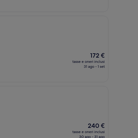
è
258 €
Il
172 €
prezzo
tasse e oneri inclusi
attuale
31 ago - 1 set
è
172 €
Il
240 €
prezzo
tasse e oneri inclusi
attuale
30 ago - 31 ago