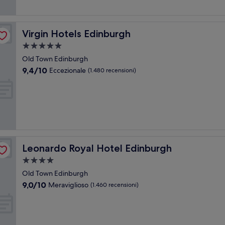
recensioni)
Virgin Hotels Edinburgh
Virgin Hotels Edinburgh
Struttura
a
Old Town Edinburgh
5.0
9.4
9,4/10
Eccezionale
(1.480 recensioni)
stelle
su
10,
Eccezionale,
(1.480
recensioni)
Leonardo Royal Hotel Edinburgh
Leonardo Royal Hotel Edinburgh
Struttura
a
Old Town Edinburgh
4.0
9.0
9,0/10
Meraviglioso
(1.460 recensioni)
stelle
su
10,
Meraviglioso,
(1.460