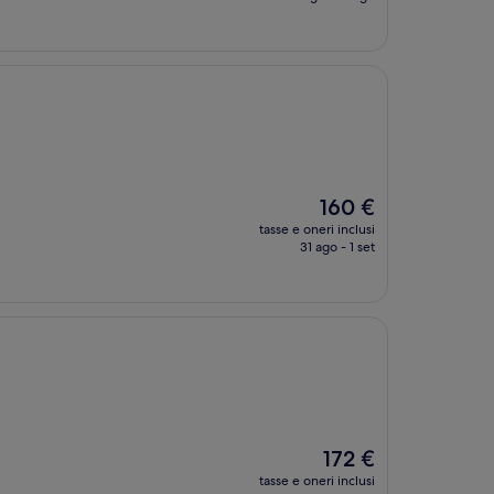
è
240 €
Il
160 €
prezzo
tasse e oneri inclusi
attuale
31 ago - 1 set
è
160 €
Il
172 €
prezzo
tasse e oneri inclusi