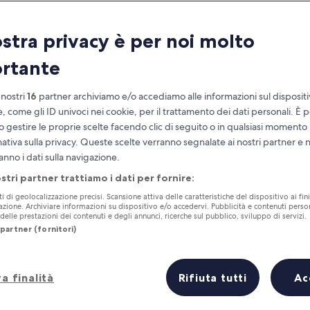
ostra privacy è per noi molto
rtante
 nostri
16
partner archiviamo e/o accediamo alle informazioni sul disposit
e, come gli ID univoci nei cookie, per il trattamento dei dati personali. È p
o gestire le proprie scelte facendo clic di seguito o in qualsiasi momento
mativa sulla privacy. Queste scelte verranno segnalate ai nostri partner e 
Accumula vantaggi con ogni notte di
anno i dati sulla navigazione.
soggiorno
ostri partner trattiamo i dati per fornire:
ti di geolocalizzazione precisi. Scansione attiva delle caratteristiche del dispositivo ai fini
cazione. Archiviare informazioni su dispositivo e/o accedervi. Pubblicità e contenuti person
elle prestazioni dei contenuti e degli annunci, ricerche sul pubblico, sviluppo di servizi.
partner (fornitori)
Domani
Questo fine settiman
7 ago - 8 ago
7 ago - 9 ago
a finalità
Rifiuta tutti
Ac
 breve