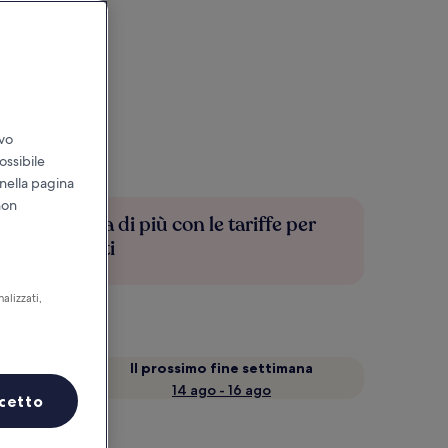
ivo
ossibile
 nella pagina
non
Risparmia di più con le tariffe per
soli iscritti
alizzati,
a
Il prossimo fine settimana
14 ago - 16 ago
cetto