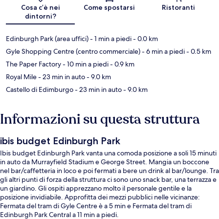
Cosa c’è nei
Come spostarsi
Ristoranti
dintorni?
Edinburgh Park (area uffici)
- 1 min a piedi
- 0.0 km
Gyle Shopping Centre (centro commerciale)
- 6 min a piedi
- 0.5 km
The Paper Factory
- 10 min a piedi
- 0.9 km
Royal Mile
- 23 min in auto
- 9.0 km
Castello di Edimburgo
- 23 min in auto
- 9.0 km
Informazioni su questa struttura
ibis budget Edinburgh Park
Ibis budget Edinburgh Park vanta una comoda posizione a soli 15 minuti
in auto da Murrayfield Stadium e George Street. Mangia un boccone
nel bar/caffetteria in loco e poi fermati a bere un drink al bar/lounge. Tra
gli altri punti di forza della struttura ci sono uno snack bar, una terrazza e
un giardino. Gli ospiti apprezzano molto il personale gentile e la
posizione invidiabile. Approfitta dei mezzi pubblici nelle vicinanze:
Fermata del tram di Gyle Centre è a 5 min e Fermata del tram di
Edinburgh Park Central a 11 min a piedi.