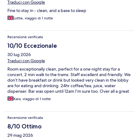
Traduci con Google
Fine to stay in - clean, and a base to sleep
Lottie, viaggio di 1 notte
Recensione verificata
10/10 Eccezionale
30 lug 2026
Traduci con Google
Room exceptionally clean, perfect for a one night stay for a
concert, 2 min walk to the trams. Staff excellent and friendly. We
don’t have breakfast or drink but looked very clean in the lobby
are for eating and drinking. 24hr coffee/tea, juice, water
dispenser. Bar was open until 12am I’m sure too. Over all a great
hotel and would recommend. You do need to pay for your
Kara, viaggio di 1 notte
parking and there are limited spaces which are small.
Recensione verificata
8/10 Ottimo
29 mag 2026