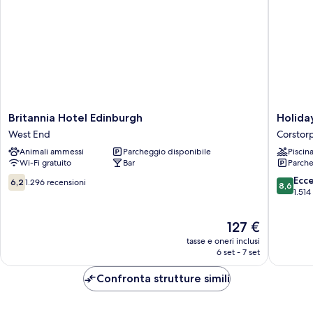
Britannia
Holiday
Britannia Hotel Edinburgh
Holida
Hotel
Inn
West End
Corstor
Edinburgh
Edinbur
Animali ammessi
Parcheggio disponibile
Piscin
West
Zoo
Wi-Fi gratuito
Bar
Parche
End
by
IHG
6.2
8.6
Ecc
6,2
1.296 recensioni
8,6
Corstor
su
su
1.514
10,
10,
1.296
Eccellen
Il
127 €
recensioni
1.514
prezzo
tasse e oneri inclusi
recensio
attuale
6 set - 7 set
è
127 €
Confronta strutture simili