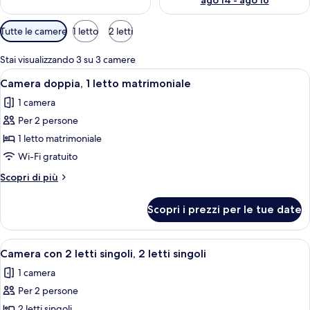
ago 14 - ago 16
Filtri
Tutte le camere
1 letto
2 letti
disponibili
per
Stai visualizzando 3 su 3 camere
le
Apri
Camera d'albergo con un letto, una scri
9
Camera doppia, 1 letto matrimoniale
camere
tutte
1 camera
le
Per 2 persone
foto
per
1 letto matrimoniale
Camera
Wi-Fi gratuito
doppia,
Altri
Scopri di più
1
dettagli
letto
per
Scopri i prezzi per le tue date
Camera
matrimoniale
doppia,
1
Apri
Camera d'albergo con un letto, una scri
11
letto
Camera con 2 letti singoli, 2 letti singoli
tutte
matrimoniale
1 camera
le
Per 2 persone
foto
per
2 letti singoli