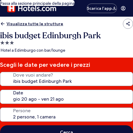
Passa alla sezione principale della pagina
Scarica l’app
Visualizza tutte le strutture
ibis budget Edinburgh Park
Struttura
a
Hotel a Edimburgo con bar/lounge
3.0
stelle
Scegli le date per vedere i prezzi
Dove vuoi andare?
Date
Persone
Cerca