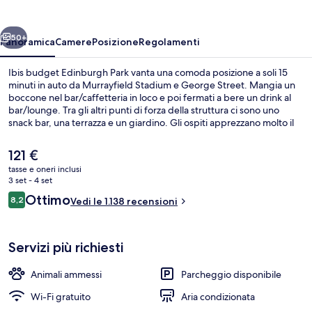
Park
ietro
Avanti
50+
Panoramica
Camere
Posizione
Regolamenti
Ibis budget Edinburgh Park vanta una comoda posizione a soli 15
minuti in auto da Murrayfield Stadium e George Street. Mangia un
boccone nel bar/caffetteria in loco e poi fermati a bere un drink al
bar/lounge. Tra gli altri punti di forza della struttura ci sono uno
snack bar, una terrazza e un giardino. Gli ospiti apprezzano molto il
personale gentile e la posizione invidiabile. Approfitta dei mezzi
pubblici nelle vicinanze: Fermata del tram di Gyle Centre è a 5 min e
Il
121 €
Fermata del tram di Edinburgh Park Central a 11 min a piedi.
prezzo
tasse e oneri inclusi
attuale
3 set - 4 set
Colazione continentale a pagamento, s
è
Recensioni
Ottimo
8,2
Vedi le 1.138 recensioni
121 €
8,2 su 10
Servizi più richiesti
Animali ammessi
Parcheggio disponibile
Wi-Fi gratuito
Aria condizionata