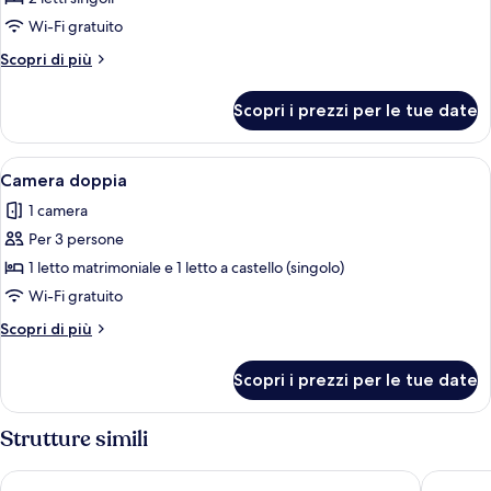
Camera
Wi-Fi gratuito
con
Altri
Scopri di più
2
dettagli
letti
per
Scopri i prezzi per le tue date
Camera
singoli,
con
2
2
Apri
Un letto a castello con una televisione,
letti
11
letti
Camera doppia
tutte
singoli,
singoli
1 camera
2
le
letti
Per 3 persone
foto
singoli
per
1 letto matrimoniale e 1 letto a castello (singolo)
Camera
Wi-Fi gratuito
doppia
Altri
Scopri di più
dettagli
per
Scopri i prezzi per le tue date
Camera
doppia
Strutture simili
Britannia Hotel Edinburgh
Holiday 