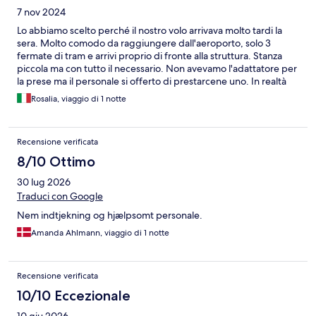
7 nov 2024
Lo abbiamo scelto perché il nostro volo arrivava molto tardi la
sera. Molto comodo da raggiungere dall'aeroporto, solo 3
fermate di tram e arrivi proprio di fronte alla struttura. Stanza
piccola ma con tutto il necessario. Non avevamo l'adattatore per
la prese ma il personale si offerto di prestarcene uno. In realtà
neanche serviva perché nella stanza c'erano 2 porte usb.
Rosalia, viaggio di 1 notte
Recensione verificata
8/10 Ottimo
30 lug 2026
Traduci con Google
Nem indtjekning og hjælpsomt personale.
Amanda Ahlmann, viaggio di 1 notte
Recensione verificata
10/10 Eccezionale