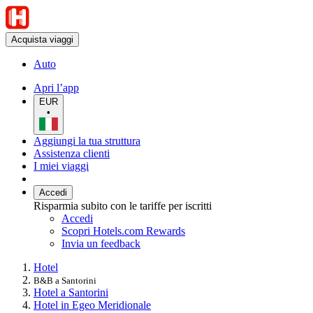
Acquista viaggi
Auto
Apri l’app
EUR
•
Aggiungi la tua struttura
Assistenza clienti
I miei viaggi
Accedi
Risparmia subito con le tariffe per iscritti
Accedi
Scopri Hotels.com Rewards
Invia un feedback
Hotel
B&B a Santorini
Hotel a Santorini
Hotel in Egeo Meridionale