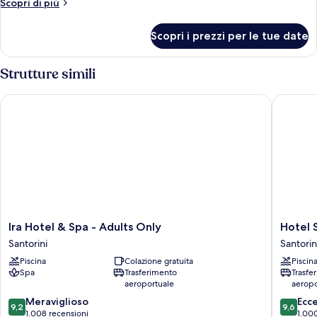
Altri
Scopri di più
miele
dettagli
per
Scopri i prezzi per le tue date
Suite
luna
di
Strutture simili
miele
Ira Hotel & Spa - Adults Only
Hotel Sun
Ira
Hotel
Ira Hotel & Spa - Adults Only
Hotel S
Hotel
Sunny
Santorini
Santorin
&
Villas
Piscina
Colazione gratuita
Piscin
Spa
Santorin
Spa
Trasferimento
Trasfe
-
aeroportuale
aeropo
Adults
9.2
9.6
Only
Meraviglioso
Ecc
9,2
9,6
su
su
Santorini
1.008 recensioni
1.00