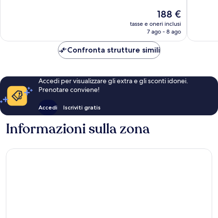
10,
10,
Il
188 €
Meraviglioso,
Eccezion
prezzo
1.008
1.000
tasse e oneri inclusi
attuale
7 ago - 8 ago
recensioni
recensio
è
188 €
Confronta strutture simili
Accedi per visualizzare gli extra e gli sconti idonei.
Prenotare conviene!
Accedi
Iscriviti gratis
Informazioni sulla zona