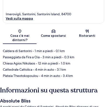
Imerovigli, Santorini, Santorini Island, 84700
Vedi sulla mappa
Mappa
Cosa c’è nei
Come spostarsi
Ristoranti
dintorni?
Caldera di Santorini
- 1 min a piedi
- 0.1 km
Passeggiata da Fira a Oia
- 3 min a piedi
- 0.3 km
Chiesa Agios Nikolaos
- 12 min a piedi
- 1.0 km
Cattedrale Cattolica
- 4 min in auto
- 3.1 km
Plateia Theotokopoulou
- 4 min in auto
- 3.4 km
Informazioni su questa struttura
Absolute Bliss
A pochi passi da Caldera di Santorini, Absolute Bliss dispone di una