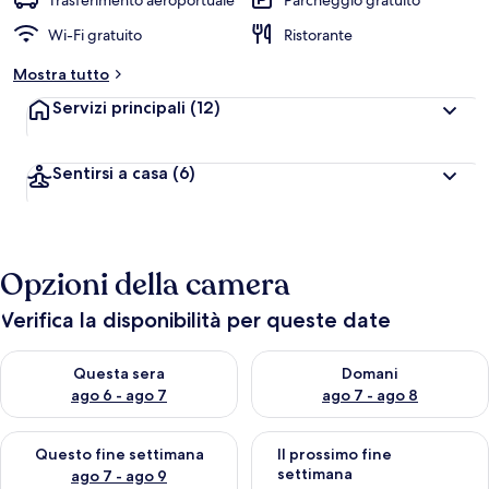
Trasferimento aeroportuale
Parcheggio gratuito
l
Wi-Fi gratuito
Ristorante
u
t
Mostra tutto
a
z
Servizi principali
(12)
i
o
n
Sentirsi a casa
(6)
i
p
i
ù
Opzioni della camera
a
l
Verifica la disponibilità per queste date
t
e
Verifica la disponibilità per questa sera, ago 6 - ago 7
Verifica la disponibilità per d
Questa sera
Domani
d
ago 6 - ago 7
ago 7 - ago 8
e
i
Verifica la disponibilità per questo fine settimana, ago 7 - ago
Verifica la disponibilità per il
Questo fine settimana
Il prossimo fine
v
settimana
ago 7 - ago 9