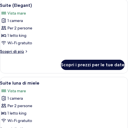
Apri
Un soggiorno moderno con un divano ad
5
Suite (Elegant)
tutte
Vista mare
le
1 camera
foto
per
Per 2 persone
Suite
1 letto king
(Elegant)
Wi-Fi gratuito
Altri
Scopri di più
dettagli
per
Scopri i prezzi per le tue date
Suite
(Elegant)
Apri
Una vasca idromassaggio su un balcone
10
Suite luna di miele
tutte
Vista mare
le
1 camera
foto
per
Per 2 persone
Suite
1 letto king
luna
Wi-Fi gratuito
di