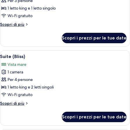
per
Per 3 persone
Suite
1 letto king e 1 letto singolo
Elite,
Wi-Fi gratuito
vista
Altri
Scopri di più
mare
dettagli
per
Scopri i prezzi per le tue date
Suite
Elite,
vista
Apri
Un soggiorno moderno con un divano, 
9
mare
Suite (Bliss)
tutte
Vista mare
le
1 camera
foto
per
Per 4 persone
Suite
1 letto king e 2 letti singoli
(Bliss)
Wi-Fi gratuito
Altri
Scopri di più
dettagli
per
Scopri i prezzi per le tue date
Suite
(Bliss)