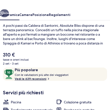
ietro
Avanti
61+
Panoramica
Camere
Posizione
Regolamenti
A pochi passi da Caldera di Santorini, Absolute Bliss dispone di una
terrazza panoramica. Concediti un tuffo nella piscina stagionale
all'aperto e poi fermati a mangiare un boccone nel ristorante o a
bere un drink al bar/lounge. Inoltre, luoghi d'interesse come
Spiaggia di Kamari e Porto di Athinios si trovano a poca distanza in
auto dalla struttura. I viaggiatori apprezzano il personale gentile e la
possibilità di spostarsi a piedi del posto.
Il
310 €
prezzo
tasse e oneri inclusi
attuale
2 set - 3 set
Suite Junior | Vista balcone
è
Recensioni
10
Più popolare
310 €
C
su
Con le valutazioni più alte dei viaggiatori
o
Vedi le 639 recensioni
10,
n
Più
popolare
Servizi più richiesti
l
e
Piscina
Colazione gratuita
v
a