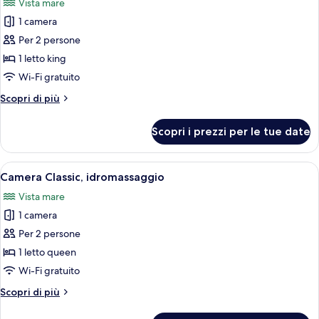
Vista mare
le
1 camera
foto
per
Per 2 persone
Camera
1 letto king
Classic
Wi-Fi gratuito
Altri
Scopri di più
dettagli
per
Scopri i prezzi per le tue date
Camera
Classic
Apri
Una camera d'albergo con un letto, un
5
Camera Classic, idromassaggio
tutte
Vista mare
le
1 camera
foto
per
Per 2 persone
Camera
1 letto queen
Classic,
Wi-Fi gratuito
idromassaggio
Altri
Scopri di più
dettagli
per