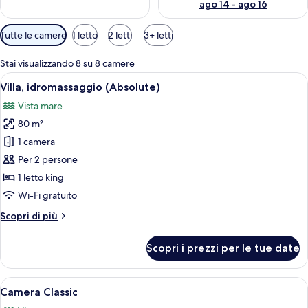
i
ago 14 - ago 16
a
g
Filtri
Tutte le camere
1 letto
2 letti
3+ letti
g
disponibili
i
per
a
Stai visualizzando 8 su 8 camere
le
t
Apri
Un bagno moderno con uno specchio gran
6
Villa, idromassaggio (Absolute)
camere
o
tutte
r
Vista mare
le
i
80 m²
foto
per
1 camera
Villa,
Per 2 persone
idromassaggio
1 letto king
(Absolute)
Wi-Fi gratuito
Altri
Scopri di più
dettagli
per
Scopri i prezzi per le tue date
Villa,
idromassaggio
(Absolute)
Apri
Una terrazza con tavolo e sedie che si 
5
Camera Classic
tutte