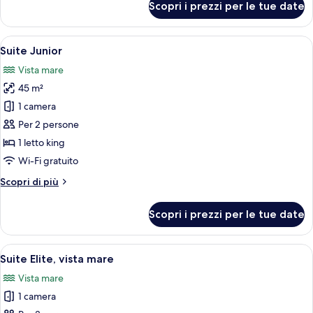
Scopri i prezzi per le tue date
Camera
Classic,
idromassaggio
Apri
Una camera da letto moderna con un l
5
Suite Junior
tutte
Vista mare
le
45 m²
foto
per
1 camera
Suite
Per 2 persone
Junior
1 letto king
Wi-Fi gratuito
Altri
Scopri di più
dettagli
per
Scopri i prezzi per le tue date
Suite
Junior
Apri
Un'ampia camera da letto con un letto
5
Suite Elite, vista mare
tutte
Vista mare
le
1 camera
foto