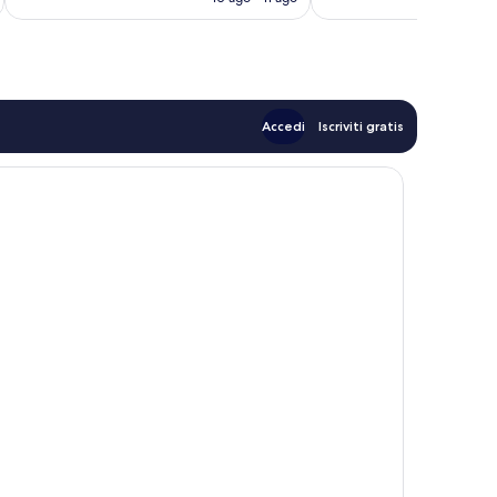
recensioni
recensioni
è
93 €
Accedi
Iscriviti gratis