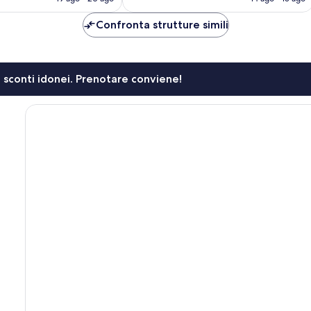
è
è
65 €
194 €
Confronta strutture simili
li sconti idonei. Prenotare conviene!