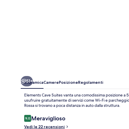
51+
Panoramica
Camere
Posizione
Regolamenti
Elements Cave Suites vanta una comodissima posizione a 5 mi
usufruire gratuitamente di servizi come Wi-Fi e parcheggio
Rossa si trovano a poca distanza in auto dalla struttura.
Recensioni
Meraviglioso
9,0
9,0 su 10
Vedi le 22 recensioni