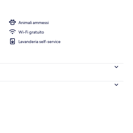
Superior, 3 camere da letto, terrazzo | Area soggiorno | Smart TV 32 pollici 
Animali ammessi
Wi-Fi gratuito
Lavanderia self-service