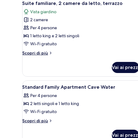
9
Suite familiare, 2 camere da letto, terrazzo
tutte
Vista giardino
le
2 camere
foto
per
Per 4 persone
Suite
1 letto king e 2 letti singoli
familiare,
Wi-Fi gratuito
2
Altri
Scopri di più
camere
dettagli
da
per
Vai ai prezz
Suite
letto,
familiare,
terrazzo
2
Apri
Biancheria da letto di alta qual
8
camere
Standard Family Apartment Cave Water
tutte
da
Per 4 persone
letto,
le
terrazzo
2 letti singoli e 1 letto king
foto
per
Wi-Fi gratuito
Standard
Altri
Scopri di più
Family
dettagli
per
Apartment
Vai ai prezz
Standard