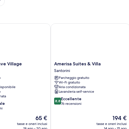
 Village
Amerisa Suites & Villa
Amerisa
ave Village
Amerisa Suites & Villa
Suites
Santorini
&
o
Parcheggio gratuito
Villa
Wi-Fi gratuito
Santorini
isponibile
Aria condizionata
o
Lavanderia self-service
nata
8.8
Eccellente
8,8
ale
su
76 recensioni
ni
10,
Eccellente,
Il
Il
65 €
194 €
76
prezzo
prezzo
tasse e oneri inclusi
tasse e oneri inclusi
recensioni
attuale
attuale
19 ago - 20 ago
14 ago - 15 ago