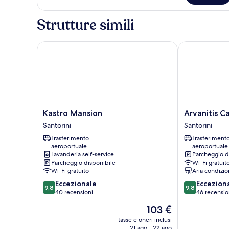
Cave
Family
Water
Apartment
Strutture simili
Cave
Water
Kastro Mansion
Arvanitis Cave
Kastro
Arvanitis
Kastro Mansion
Arvanitis C
Mansion
Cave
Santorini
Santorini
Santorini
Village
Trasferimento
Trasferiment
Santorini
aeroportuale
aeroportuale
Lavanderia self-service
Parcheggio d
Parcheggio disponibile
Wi-Fi gratuit
Wi-Fi gratuito
Aria condizio
9.8
9.8
Eccezionale
Eccezion
9,8
9,8
su
su
40 recensioni
46 recensio
10,
10,
Il
103 €
Eccezionale,
Eccezionale,
prezzo
40
46
tasse e oneri inclusi
attuale
21 ago - 22 ago