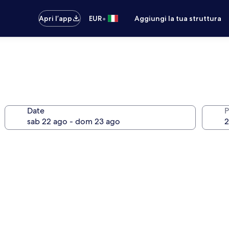
•
Apri l’app
EUR
Aggiungi la tua struttura
Date
P