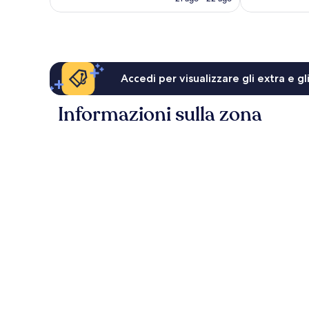
recensioni
recensioni
è
103 €
Accedi per visualizzare gli extra e g
Informazioni sulla zona