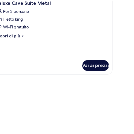
9
mere
eluxe Cave Suite Metal
utte
Per 3 persone
tto,
rrazzo
1 letto king
oto
er
Wi-Fi gratuito
eluxe
tri
opri di più
ave
ttagli
r
uite
luxe
etal
ve
ite
Vai ai prezzi
tal