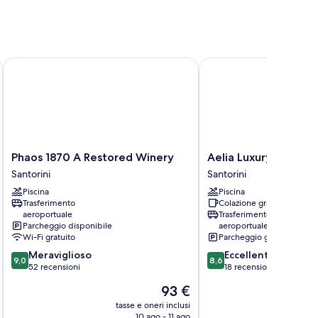
Phaos 1870 A Restored Winery
Aelia Luxury Suites
Phaos
Aelia
Phaos 1870 A Restored Winery
Aelia Luxury Suites
1870
Luxury
Santorini
Santorini
A
Suites
Piscina
Piscina
Restored
Santorini
Trasferimento
Colazione gratuita
Winery
aeroportuale
Trasferimento
Santorini
Parcheggio disponibile
aeroportuale
Wi-Fi gratuito
Parcheggio gratuito
9.0
8.6
Meraviglioso
Eccellente
9,0
8,6
su
su
52 recensioni
18 recensioni
10,
10,
Il
93 €
Meraviglioso,
Eccellente,
prezzo
52
18
tasse e oneri inclusi
t
attuale
10 ago - 11 ago