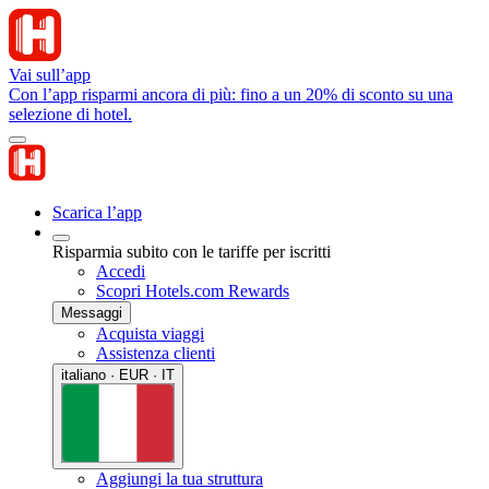
Vai sull’app
Con l’app risparmi ancora di più: fino a un 20% di sconto su una
selezione di hotel.
Scarica l’app
Risparmia subito con le tariffe per iscritti
Accedi
Scopri Hotels.com Rewards
Messaggi
Acquista viaggi
Assistenza clienti
italiano · EUR · IT
Aggiungi la tua struttura