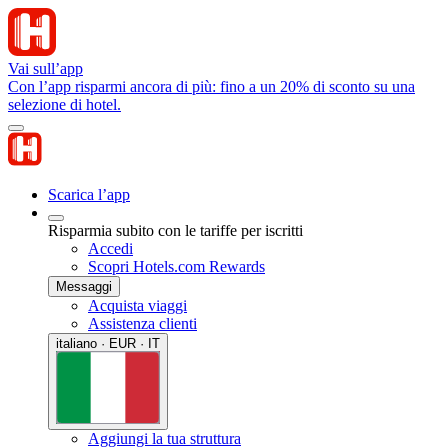
Vai sull’app
Con l’app risparmi ancora di più: fino a un 20% di sconto su una
selezione di hotel.
Scarica l’app
Risparmia subito con le tariffe per iscritti
Accedi
Scopri Hotels.com Rewards
Messaggi
Acquista viaggi
Assistenza clienti
italiano · EUR · IT
Aggiungi la tua struttura