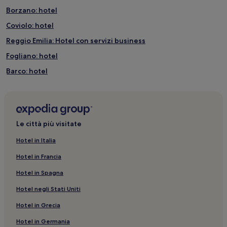
Borzano: hotel
Coviolo: hotel
Reggio Emilia: Hotel con servizi business
Fogliano: hotel
Barco: hotel
Stazione di Bibbiano: hotel nelle vicinanze
San Bartolomeo: hotel
Fosdondo: hotel
Le città più visitate
Reggio Emilia: Hotel per famiglie
Hotel in Italia
Rubbianino: hotel
Hotel in Francia
Mapei Stadium: hotel nelle vicinanze
Hotel in Spagna
Sesso: hotel
Hotel negli Stati Uniti
Zimella: hotel
Hotel in Grecia
Reggio Emilia: Hotel con colazione gratuita
Hotel in Germania
Galleria Parmeggiani: hotel nelle vicinanze