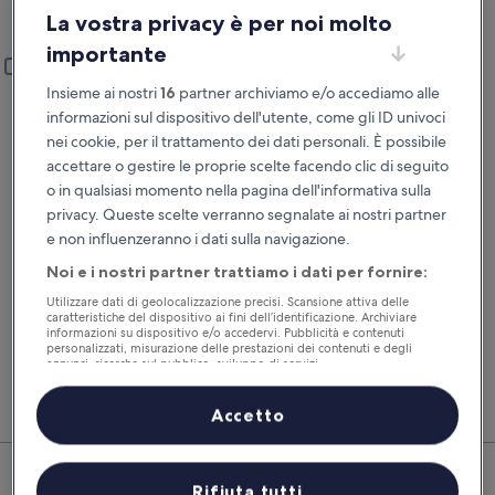
Ritiro e riconsegna
La vostra privacy è per noi molto
Reggio Emilia
importante
Ritiro e riconsegna
Aggiungi un’altra località di riconsegna
Insieme ai nostri
16
partner archiviamo e/o accediamo alle
Data di ritiro
Data di riconsegna
informazioni sul dispositivo dell'utente, come gli ID univoci
24 ago
25 ago
nei cookie, per il trattamento dei dati personali. È possibile
accettare o gestire le proprie scelte facendo clic di seguito
Ora del ritiro
Ora di riconsegna
o in qualsiasi momento nella pagina dell'informativa sulla
privacy. Queste scelte verranno segnalate ai nostri partner
Ho un codice sconto
e non influenzeranno i dati sulla navigazione.
Noi e i nostri partner trattiamo i dati per fornire:
Cerca
Utilizzare dati di geolocalizzazione precisi. Scansione attiva delle
caratteristiche del dispositivo ai fini dell’identificazione. Archiviare
informazioni su dispositivo e/o accedervi. Pubblicità e contenuti
personalizzati, misurazione delle prestazioni dei contenuti e degli
Confronta i noleggi auto e prenota volo, hotel e
Gli i
annunci, ricerche sul pubblico, sviluppo di servizi.
auto insieme per risparmiare ancora di più.
selez
Elenco dei partner (fornitori)
subit
Accetto
Reggio Emilia: dai un'occhiata
Rifiuta tutti