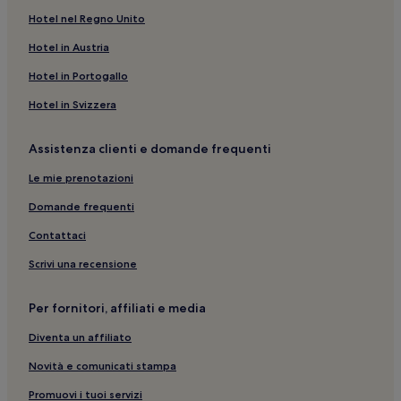
Scandiano: hotel
Hotel nel Regno Unito
Fiere di Reggio Emilia: hotel nelle vicinanze
Hotel in Austria
Botteghe di Albinea: hotel
Hotel in Portogallo
Piazza Navona: hotel
Hotel in Svizzera
Musei Civici: hotel nelle vicinanze
Assistenza clienti e domande frequenti
Reggio Emilia: hotel a 3 stelle
Le mie prenotazioni
Teatro Municipale Valli di Reggio Emilia: hotel nelle vicinanze
Stazione di Rubiera: hotel nelle vicinanze
Domande frequenti
Reggio Emilia: hotel
Contattaci
Canossa: hotel nelle vicinanze
Scrivi una recensione
Montecatini: hotel
Per fornitori, affiliati e media
Museo del Tricolore: hotel nelle vicinanze
Diventa un affiliato
Massenzatico: hotel
Novità e comunicati stampa
Reggio Emilia: B&B
Codemondo: hotel
Promuovi i tuoi servizi