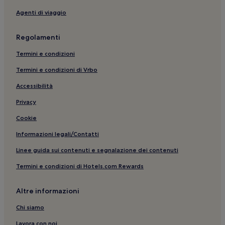
Stazione di Reggio Emilia AV Mediopadana: hotel nelle
Agenti di viaggio
vicinanze
Palazzo del Comune: hotel nelle vicinanze
Regolamenti
Bagno: hotel
Termini e condizioni
Rivalta: hotel
Termini e condizioni di Vrbo
Puianello: hotel
Accessibilità
Reggio Emilia: hotel a 4 stelle
Privacy
Reggio Emilia: Hotel con parcheggio
Cookie
Reggio Emilia: hotel
Informazioni legali/Contatti
Centro Internazionale Loris Malaguzzi: hotel nelle vicinanze
Linee guida sui contenuti e segnalazione dei contenuti
Salus Hospital: hotel nelle vicinanze
Termini e condizioni di Hotels.com Rewards
Calerno: hotel
Reggio Emilia: Hotel con palestra
Altre informazioni
Stazione di Reggio nell'Emilia: hotel nelle vicinanze
Chi siamo
Parigi: hotel
Lavora con noi