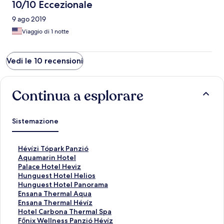
10/10 Eccezionale
9 ago 2019
Viaggio di 1 notte
Vedi le 10 recensioni
Continua a esplorare
Sistemazione
L
Hévízi Tópark Panzió
i
L
Aquamarin Hotel
n
i
L
Palace Hotel Heviz
k
n
i
L
Hunguest Hotel Helios
c
k
n
i
L
Hunguest Hotel Panorama
h
c
k
n
i
L
Ensana Thermal Aqua
e
h
c
k
n
i
L
Ensana Thermal Hévíz
a
e
h
c
k
n
i
L
Hotel Carbona Thermal Spa
p
a
e
h
c
k
n
i
L
Főnix Wellness Panzió Hévíz