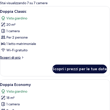
per
Stai visualizzando 7 su 7 camere
le
Apri
Una camera d'albergo con un letto, una
5
Doppia Classic
camere
tutte
Vista giardino
le
20 m²
foto
per
1 camera
Doppia
Per 2 persone
Classic
1 letto matrimoniale
Wi-Fi gratuito
Altri
Scopri di più
dettagli
per
Scopri i prezzi per le tue date
Doppia
Classic
Apri
Una camera d'albergo con un letto, un
5
Doppia Economy
tutte
Vista giardino
le
18 m²
foto
per
1 camera