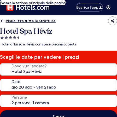
Passa alla sezione principale della pagina
Scarica l’app
Visualizza tutte le strutture
Hotel Spa Hévíz
Struttura
a
Hotel di lusso a Hévíz con spa e piscina coperta
4.5
stelle
Scegli le date per vedere i prezzi
Dove vuoi andare?
Date
Persone
Cerca