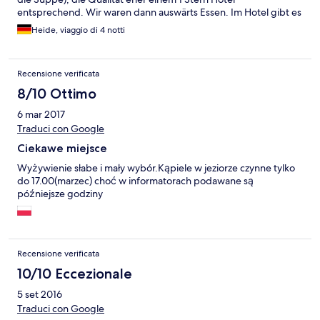
entsprechend. Wir waren dann auswärts Essen. Im Hotel gibt es
eine Sauna, Infrarotkabine und einen warmen Pool mit
Heide, viaggio di 4 notti
Massagedüsen. Ich persönlich würde dasselbe Hotel nicht mehr
buchen.
Recensione verificata
8/10 Ottimo
6 mar 2017
Traduci con Google
Ciekawe miejsce
Wyżywienie słabe i mały wybór.Kąpiele w jeziorze czynne tylko
do 17.00(marzec) choć w informatorach podawane są
późniejsze godziny
Recensione verificata
10/10 Eccezionale
5 set 2016
Traduci con Google