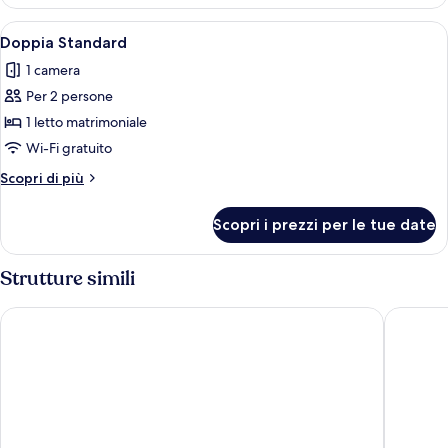
Classic
Apri
Camera d'albergo con un grande letto
1
Doppia Standard
tutte
1 camera
le
Per 2 persone
foto
per
1 letto matrimoniale
Doppia
Wi-Fi gratuito
Standard
Altri
Scopri di più
dettagli
per
Scopri i prezzi per le tue date
Doppia
Standard
Strutture simili
Hotel Carbona Thermal Spa
Ensana 