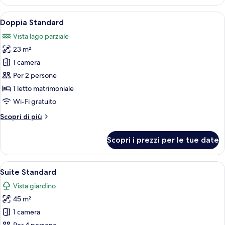
Standard
Apri
Una camera d'albergo con un letto, una
3
Doppia Standard
tutte
Vista lago parziale
le
23 m²
foto
per
1 camera
Doppia
Per 2 persone
Standard
1 letto matrimoniale
Wi-Fi gratuito
Altri
Scopri di più
dettagli
per
Scopri i prezzi per le tue date
Doppia
Standard
Apri
Una camera d'albergo con un letto gra
6
Suite Standard
tutte
Vista giardino
le
45 m²
foto
per
1 camera
Suite