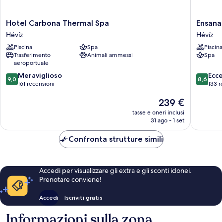
Hotel
Ensana
Hotel Carbona Thermal Spa
Ensana
Carbona
Thermal
Hévíz
Hévíz
Thermal
Aqua
Piscina
Spa
Piscin
Spa
Hévíz
Trasferimento
Animali ammessi
Spa
Hévíz
aeroportuale
9.0
8.6
Meraviglioso
Ecc
9,0
8,6
su
su
161 recensioni
133 r
10,
10,
Il
239 €
Meraviglioso,
Eccellen
prezzo
161
133
tasse e oneri inclusi
attuale
recensioni
recensio
31 ago - 1 set
è
239 €
Confronta strutture simili
Accedi per visualizzare gli extra e gli sconti idonei.
Prenotare conviene!
Accedi
Iscriviti gratis
Informazioni sulla zona