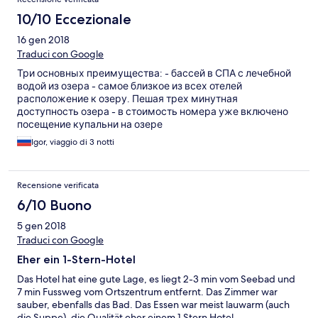
10/10 Eccezionale
16 gen 2018
Traduci con Google
Три основных преимущества: - бассей в СПА с лечебной
водой из озера - самое близкое из всех отелей
расположение к озеру. Пешая трех минутная
доступность озера - в стоимость номера уже включено
посещение купальни на озере
Igor, viaggio di 3 notti
Recensione verificata
6/10 Buono
5 gen 2018
Traduci con Google
Eher ein 1-Stern-Hotel
Das Hotel hat eine gute Lage, es liegt 2-3 min vom Seebad und
7 min Fussweg vom Ortszentrum entfernt. Das Zimmer war
sauber, ebenfalls das Bad. Das Essen war meist lauwarm (auch
die Suppe), die Qualität eher einem 1 Stern Hotel