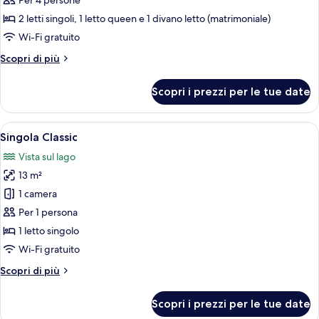
Per 4 persone
Standard
2 letti singoli, 1 letto queen e 1 divano letto (matrimoniale)
Wi-Fi gratuito
Altri
Scopri di più
dettagli
per
Scopri i prezzi per le tue date
Suite
Standard
Apri
Una camera d'albergo con un letto, una
4
Singola Classic
tutte
Vista sul lago
le
13 m²
foto
per
1 camera
Singola
Per 1 persona
Classic
1 letto singolo
Wi-Fi gratuito
Altri
Scopri di più
dettagli
per
Scopri i prezzi per le tue date
Singola