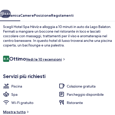
ietro
Avanti
44+
Panoramica
Camere
Posizione
Regolamenti
Scegli Hotel Spa Hévíz e alloggia a 10 minuti in auto da Lago Balaton.
Fermati a mangiare un boccone nel ristorante in loco e lasciati
coccolare con massaggi, trattamenti per il viso e aromaterapia nel
centro benessere. In questo hotel di lusso troverai anche una piscina
coperta, un bar/lounge e una palestra.
Recensioni
Ottimo
8,4
Vedi le 10 recensioni
8,4 su 10
Piscina coperta
Servizi più richiesti
Piscina
Colazione gratuita
Spa
Parcheggio disponibile
Wi-Fi gratuito
Ristorante
Mostra tutto