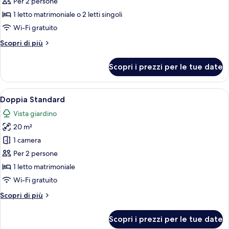
Doppia
Per 2 persone
Economy
1 letto matrimoniale o 2 letti singoli
Wi-Fi gratuito
Altri
Scopri di più
dettagli
per
Scopri i prezzi per le tue date
Doppia
Economy
Apri
Doppia Standard | Una cassaforte in ca
4
Doppia Standard
tutte
Vista giardino
le
20 m²
foto
per
1 camera
Doppia
Per 2 persone
Standard
1 letto matrimoniale
Wi-Fi gratuito
Altri
Scopri di più
dettagli
per
Scopri i prezzi per le tue date
Doppia