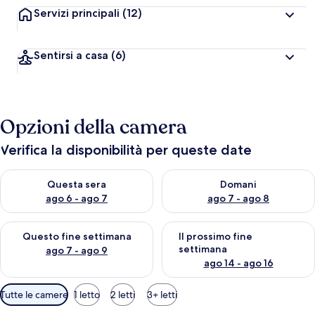
Servizi principali
(12)
Sentirsi a casa
(6)
Opzioni della camera
Verifica la disponibilità per queste date
Verifica la disponibilità per questa sera, ago 6 - ago 7
Verifica la disponibilità per d
Questa sera
Domani
ago 6 - ago 7
ago 7 - ago 8
Verifica la disponibilità per questo fine settimana, ago 7 - ago
Verifica la disponibilità per il
Questo fine settimana
Il prossimo fine
settimana
ago 7 - ago 9
ago 14 - ago 16
Filtri
Tutte le camere
1 letto
2 letti
3+ letti
disponibili