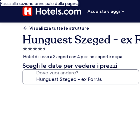
Passa alla sezione principale della pagina
Acquista viaggi
Visualizza tutte le strutture
Hunguest Szeged - ex 
Struttura
a
Hotel di lusso a Szeged con 4 piscine coperte e spa
4.5
Scegli le date per vedere i prezzi
stelle
Dove vuoi andare?
Galleria
fotografica
per
Hunguest
Szeged
-