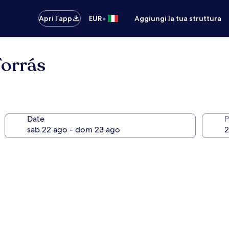
•
Apri l’app
EUR
Aggiungi la tua struttura
Forrás
Date
P