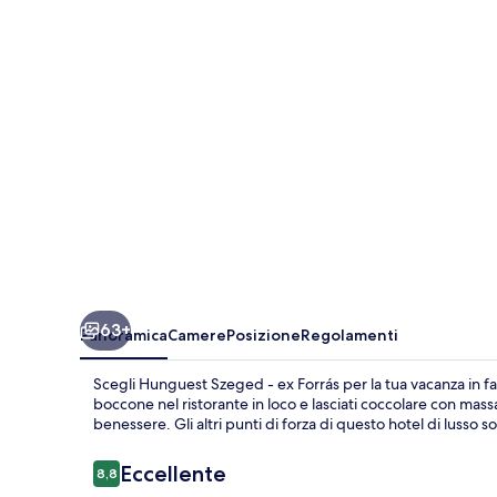
ex
Forrás
63+
Panoramica
Camere
Posizione
Regolamenti
Scegli Hunguest Szeged - ex Forrás per la tua vacanza in fa
boccone nel ristorante in loco e lasciati coccolare con mas
benessere. Gli altri punti di forza di questo hotel di lusso 
Recensioni
Eccellente
8,8
8,8 su 10