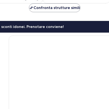
è
è
90 €
100 €
Confronta strutture simili
li sconti idonei. Prenotare conviene!