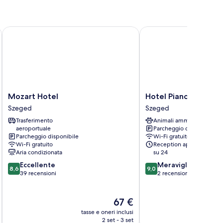
Mozart Hotel
Hotel Piano
Mozart
Hotel
Mozart Hotel
Hotel Piano
Hotel
Piano
Szeged
Szeged
Szeged
Szeged
Trasferimento
Animali ammessi
aeroportuale
Parcheggio disponibile
Parcheggio disponibile
Wi-Fi gratuito
Wi-Fi gratuito
Reception aperta 24 ore
Aria condizionata
su 24
8.6
9.0
Eccellente
Meraviglioso
8,6
9,0
su
su
39 recensioni
2 recensioni
10,
10,
Eccellente,
Meraviglioso,
39
Il
2
67 €
recensioni
prezzo
recensioni
tasse e oneri inclusi
t
attuale
2 set - 3 set