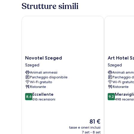
con
Strutture simili
letto
matrimoniale
o
Novotel Szeged
Art Hotel Sz
2
letti
singoli
Novotel
Art
Novotel Szeged
Art Hotel 
Szeged
Hotel
Szeged
Szeged
Szeged
Szeged
Animali ammessi
Animali amm
Szeged
Parcheggio disponibile
Parcheggio d
Wi-Fi gratuito
Wi-Fi gratuit
Ristorante
Ristorante
8.6
9.2
Eccellente
Meravigl
8,6
9,2
su
su
616 recensioni
498 recensi
10,
10,
Eccellente,
Meraviglioso,
616
498
Il
81 €
recensioni
recensioni
prezzo
tasse e oneri inclusi
attuale
7 set - 8 set