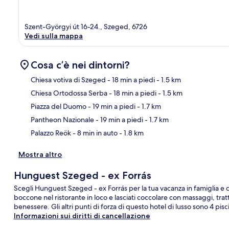
Szent-Györgyi út 16-24., Szeged, 6726
Vedi sulla mappa
Cosa c’è nei dintorni?
Chiesa votiva di Szeged
- 18 min a piedi
- 1.5 km
Chiesa Ortodossa Serba
- 18 min a piedi
- 1.5 km
Ma
Piazza del Duomo
- 19 min a piedi
- 1.7 km
Pantheon Nazionale
- 19 min a piedi
- 1.7 km
Palazzo Reök
- 8 min in auto
- 1.8 km
Mostra altro
Hunguest Szeged - ex Forrás
Scegli Hunguest Szeged - ex Forrás per la tua vacanza in famiglia e d
boccone nel ristorante in loco e lasciati coccolare con massaggi, tr
benessere. Gli altri punti di forza di questo hotel di lusso sono 4 pi
Informazioni sui diritti di cancellazione