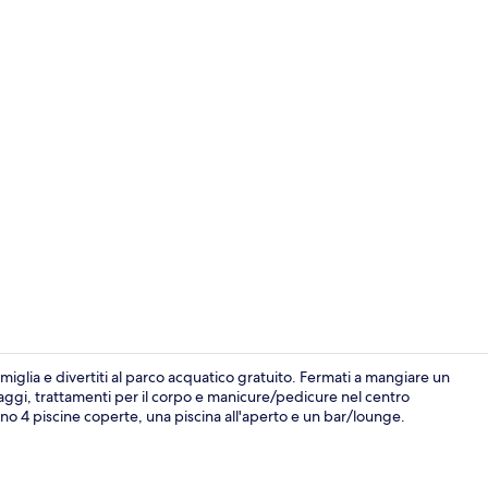
Colazione a 
miglia e divertiti al parco acquatico gratuito. Fermati a mangiare un
saggi, trattamenti per il corpo e manicure/pedicure nel centro
sono 4 piscine coperte, una piscina all'aperto e un bar/lounge.
4 piscine cope