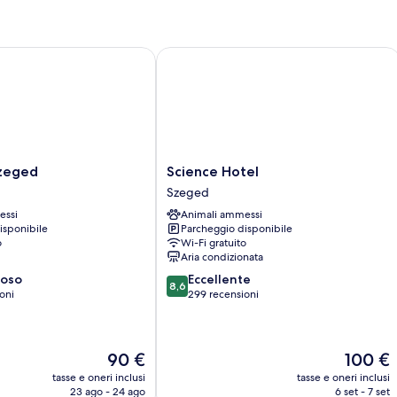
eged
Science Hotel
Science
Szeged
Science Hotel
Hotel
Szeged
Szeged
essi
Animali ammessi
isponibile
Parcheggio disponibile
o
Wi-Fi gratuito
Aria condizionata
8.6
ioso
Eccellente
8,6
su
oni
299 recensioni
10,
Eccellente,
299
Il
Il
90 €
100 €
recensioni
prezzo
prezzo
tasse e oneri inclusi
tasse e oneri inclusi
attuale
attuale
23 ago - 24 ago
6 set - 7 set