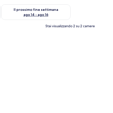
ne settimana, ago 7 - ago 9
Verifica la disponibilità per il prossimo fine settimana, ago 14 
Il prossimo fine settimana
ago 14 - ago 16
Stai visualizzando 2 su 2 camere
na scrivania e vista all'esterno.