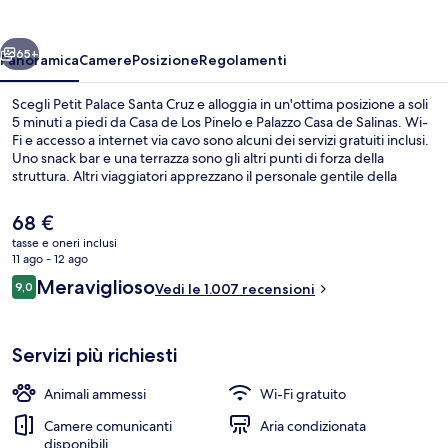
Cruz
ietro
Avanti
65+
Panoramica
Camere
Posizione
Regolamenti
Scegli Petit Palace Santa Cruz e alloggia in un'ottima posizione a soli
5 minuti a piedi da Casa de Los Pinelo e Palazzo Casa de Salinas. Wi-
Fi e accesso a internet via cavo sono alcuni dei servizi gratuiti inclusi.
Uno snack bar e una terrazza sono gli altri punti di forza della
struttura. Altri viaggiatori apprezzano il personale gentile della
struttura. La struttura è una comoda base per spostarsi con i mezzi
pubblici: Fermata del tram di Plaza Nueva si trova a 8 min a piedi e
Il
68 €
Fermata del tram di Archivo de Indias a 9.
prezzo
tasse e oneri inclusi
attuale
11 ago - 12 ago
Reception
è
Recensioni
Meraviglioso
9,0
Vedi le 1.007 recensioni
68 €
9,0 su 10
Servizi più richiesti
Animali ammessi
Wi-Fi gratuito
Camere comunicanti
Aria condizionata
disponibili