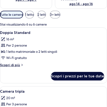
ago 14 - ago 16
Filtri
Tutte le camere
1 letto
2 letti
3+ letti
disponibili
per
Stai visualizzando 6 su 6 camere
le
Apri
Una camera d'albergo moderna con un 
7
Doppia Standard
camere
tutte
16 m²
le
Per 2 persone
foto
per
1 letto matrimoniale o 2 letti singoli
Doppia
Wi-Fi gratuito
Standard
Altri
Scopri di più
dettagli
per
Scopri i prezzi per le tue date
Doppia
Standard
Apri
Una camera d'albergo moderna con un 
5
Camera tripla
tutte
20 m²
le
Per 3 persone
foto