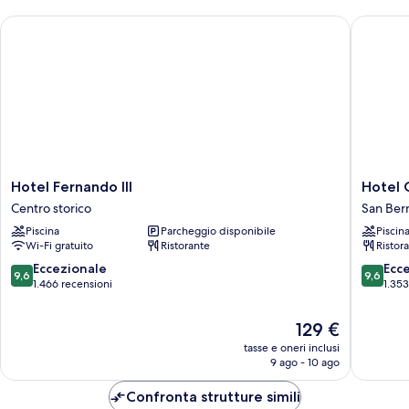
Hotel Fernando III
Hotel Gi
Hotel
Hotel
Hotel Fernando III
Hotel 
Fernando
Giralda
Centro storico
San Ber
III
Center
Piscina
Parcheggio disponibile
Piscin
Centro
San
Wi-Fi gratuito
Ristorante
Ristor
storico
Bernard
9.6
9.6
Eccezionale
Ecc
9,6
9,6
su
su
1.466 recensioni
1.353
10,
10,
Eccezionale,
Eccezion
Il
129 €
1.466
1.353
prezzo
tasse e oneri inclusi
recensioni
recensio
attuale
9 ago - 10 ago
è
129 €
Confronta strutture simili