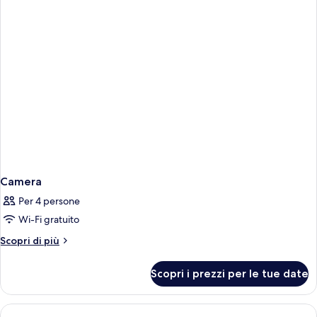
Camera
Per 4 persone
Wi-Fi gratuito
Altri
Scopri di più
dettagli
per
Scopri i prezzi per le tue date
Camera