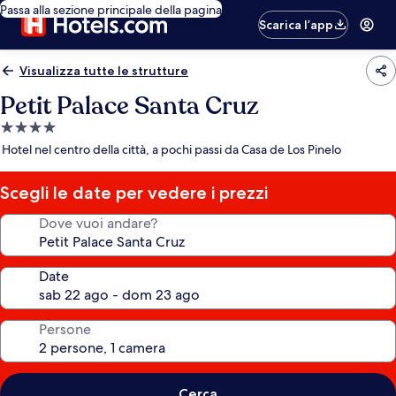
Passa alla sezione principale della pagina
Scarica l’app
Visualizza tutte le strutture
Petit Palace Santa Cruz
Struttura
a
Hotel nel centro della città, a pochi passi da Casa de Los Pinelo
4.0
stelle
Scegli le date per vedere i prezzi
Dove vuoi andare?
Date
Persone
Cerca