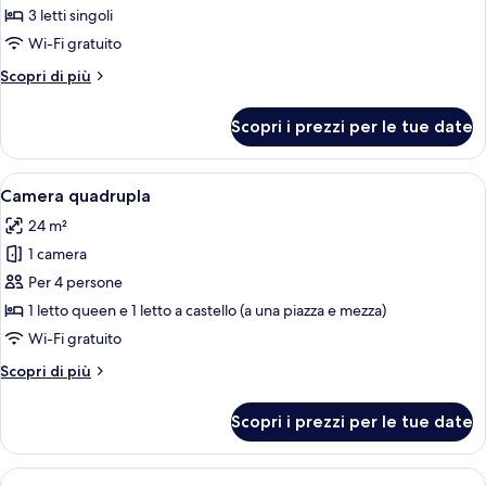
per
3 letti singoli
Camera
Wi-Fi gratuito
tripla
Altri
Scopri di più
dettagli
per
Scopri i prezzi per le tue date
Camera
tripla
Apri
Una camera d'albergo con un letto, una
5
Camera quadrupla
tutte
24 m²
le
1 camera
foto
per
Per 4 persone
Camera
1 letto queen e 1 letto a castello (a una piazza e mezza)
quadrupla
Wi-Fi gratuito
Altri
Scopri di più
dettagli
per
Scopri i prezzi per le tue date
Camera
quadrupla