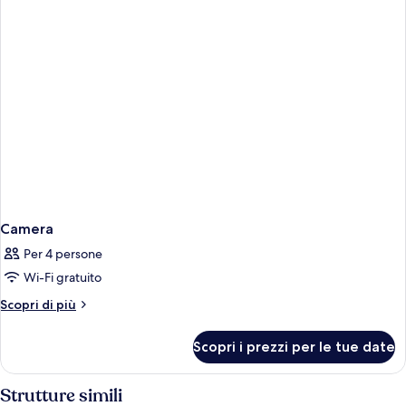
Camera
Per 4 persone
Wi-Fi gratuito
Altri
Scopri di più
dettagli
per
Scopri i prezzi per le tue date
Camera
Strutture simili