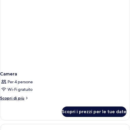
Camera
Per 4 persone
Wi-Fi gratuito
Altri
Scopri di più
dettagli
per
Scopri i prezzi per le tue date
Camera