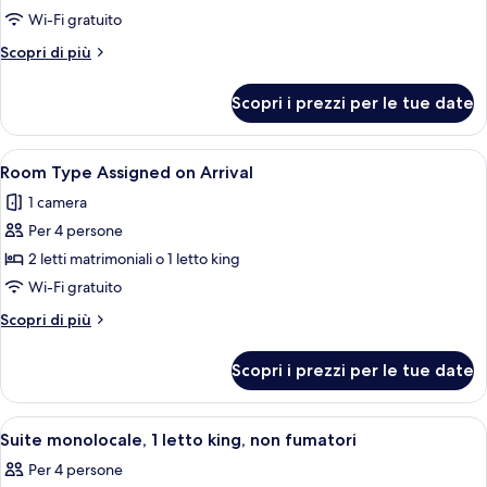
District
Wi-Fi gratuito
3,
Altri
Scopri di più
Executive
dettagli
King
per
Scopri i prezzi per le tue date
District
Suite,
3,
Non-
Executive
Apri
Un hotel con diversi piani, una ruota pa
Smoking
6
King
Room Type Assigned on Arrival
tutte
Suite,
1 camera
Non-
le
Smoking
Per 4 persone
foto
per
2 letti matrimoniali o 1 letto king
Room
Wi-Fi gratuito
Type
Altri
Scopri di più
Assigned
dettagli
on
per
Scopri i prezzi per le tue date
Room
Arrival
Type
Assigned
Apri
Suite monolocale, 1 letto king, non fu
4
on
Suite monolocale, 1 letto king, non fumatori
tutte
Arrival
Per 4 persone
le