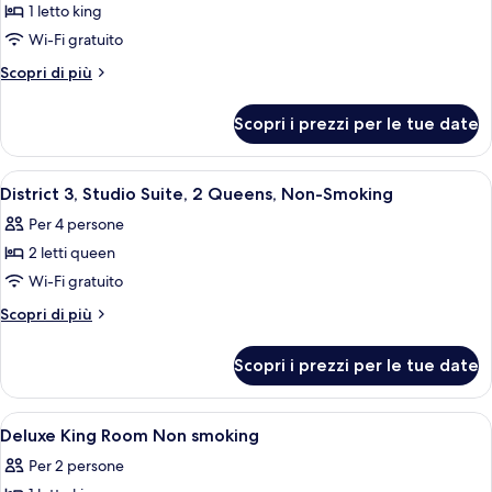
1 letto king
foto
per
Wi-Fi gratuito
Suite
Altri
Scopri di più
monolocale,
dettagli
per
1
Scopri i prezzi per le tue date
Suite
letto
monolocale,
king,
1
Apri
Camera d'albergo con due letti, una scr
4
non
letto
District 3, Studio Suite, 2 Queens, Non-Smoking
tutte
king,
fumatori
Per 4 persone
non
le
fumatori
2 letti queen
foto
per
Wi-Fi gratuito
District
Altri
Scopri di più
3,
dettagli
per
Studio
Scopri i prezzi per le tue date
District
Suite,
3,
2
Studio
Apri
Copriletto in piuma, materassi a doppi
5
Queens,
Suite,
Deluxe King Room Non smoking
tutte
2
Non-
Per 2 persone
Queens,
le
Smoking
Non-