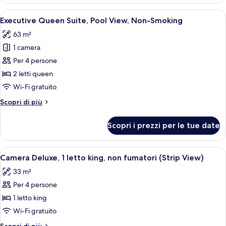
Queen
Suite,
Apri
Una camera d'albergo moderna con una 
7
Non-
Executive Queen Suite, Pool View, Non-Smoking
tutte
Smoking
63 m²
le
1 camera
foto
per
Per 4 persone
Executive
2 letti queen
Queen
Wi-Fi gratuito
Suite,
Altri
Scopri di più
Pool
dettagli
View,
per
Scopri i prezzi per le tue date
Executive
Non-
Queen
Smoking
Suite,
Apri
Una camera d'albergo con un letto grand
8
Pool
Camera Deluxe, 1 letto king, non fumatori (Strip View)
tutte
View,
33 m²
Non-
le
Smoking
Per 4 persone
foto
per
1 letto king
Camera
Wi-Fi gratuito
Deluxe,
Altri