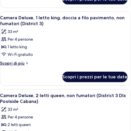
Camera
vista
Deluxe,
piscina
non
Apri
Una camera d'albergo moderna con un l
(District
8
fumatori,
Camera Deluxe, 1 letto king, doccia a filo pavimento, non
tutte
vista
3)
fumatori (District 3)
piscina
le
33 m²
(District
foto
3)
Per 4 persone
per
1 letto king
Camera
Deluxe,
Wi-Fi gratuito
1
Altri
Scopri di più
letto
dettagli
per
king,
Scopri i prezzi per le tue date
Camera
doccia
Deluxe,
a
1
Apri
Un'area relax esterna moderna con diva
6
filo
letto
Camera Deluxe, 2 letti queen, non fumatori (District 3 Dlx
tutte
king,
pavimento,
Poolside Cabana)
doccia
le
non
33 m²
a
foto
fumatori
filo
Per 4 persone
per
pavimento,
(District
2 letti queen
Camera
non
3)