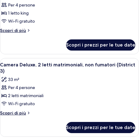
Non-
Mobility
Per 4 persone
foto
Smoking
Roll-
per
1 letto king
In,
Camera
Non-
Wi-Fi gratuito
Smoking
Deluxe,
Altri
Scopri di più
1
dettagli
letto
per
Scopri i prezzi per le tue date
Camera
king,
Deluxe,
non
1
Apri
Camera d'albergo con due letti, una sc
fumatori
7
letto
Camera Deluxe, 2 letti matrimoniali, non fumatori (District
tutte
king,
(District
3)
non
le
3)
33 m²
fumatori
foto
(District
Per 4 persone
per
3)
2 letti matrimoniali
Camera
Deluxe,
Wi-Fi gratuito
2
Altri
Scopri di più
letti
dettagli
per
matrimoniali,
Scopri i prezzi per le tue date
Camera
non
Deluxe,