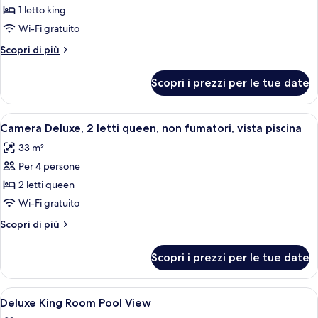
per
1 letto king
Camera
Wi-Fi gratuito
Deluxe,
Altri
Scopri di più
1
dettagli
letto
per
Scopri i prezzi per le tue date
Camera
king,
Deluxe,
non
1
Apri
Camera d'albergo con due letti, una sc
fumatori,
9
letto
Camera Deluxe, 2 letti queen, non fumatori, vista piscina
tutte
king,
vista
33 m²
non
le
piscina
fumatori,
Per 4 persone
foto
vista
per
2 letti queen
piscina
Camera
Wi-Fi gratuito
Deluxe,
Altri
Scopri di più
2
dettagli
letti
per
Scopri i prezzi per le tue date
Camera
queen,
Deluxe,
non
2
Apri
Copriletto in piuma, materassi a doppi
fumatori,
4
letti
Deluxe King Room Pool View
tutte
queen,
vista