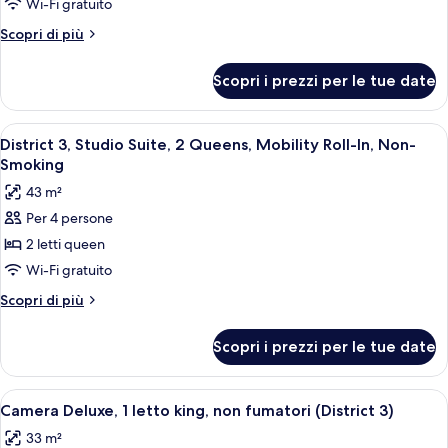
fumatori
Deluxe,
Wi-Fi gratuito
(District
2
Altri
Scopri di più
3)
letti
dettagli
per
queen,
Scopri i prezzi per le tue date
Camera
non
Deluxe,
fumatori
2
Apri
Camera d'albergo con due letti, una sc
6
(District
letti
District 3, Studio Suite, 2 Queens, Mobility Roll-In, Non-
tutte
queen,
3
Smoking
non
le
Dlx
43 m²
fumatori
foto
Poolside
(District
Per 4 persone
per
3
Cabana)
2 letti queen
District
Dlx
Poolside
3,
Wi-Fi gratuito
Cabana)
Studio
Altri
Scopri di più
Suite,
dettagli
per
2
Scopri i prezzi per le tue date
District
Queens,
3,
Mobility
Studio
Apri
Una camera d'albergo moderna con un l
7
Roll-
Suite,
Camera Deluxe, 1 letto king, non fumatori (District 3)
tutte
2
In,
33 m²
Queens,
le