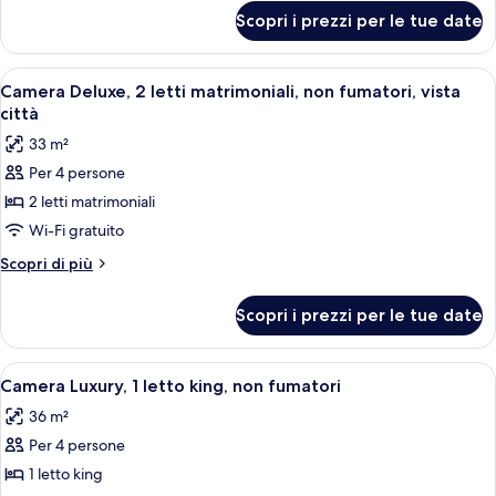
letti
per
Scopri i prezzi per le tue date
Camera
matrimoniali,
Deluxe,
fumatori
2
Apri
Camera d'albergo con un letto grande, 
7
letti
Camera Deluxe, 2 letti matrimoniali, non fumatori, vista
tutte
matrimoniali,
città
fumatori
le
33 m²
foto
Per 4 persone
per
2 letti matrimoniali
Camera
Deluxe,
Wi-Fi gratuito
2
Altri
Scopri di più
letti
dettagli
per
matrimoniali,
Scopri i prezzi per le tue date
Camera
non
Deluxe,
fumatori,
2
Apri
Una camera d'albergo con un letto, una
6
vista
letti
Camera Luxury, 1 letto king, non fumatori
tutte
matrimoniali,
città
36 m²
non
le
fumatori,
Per 4 persone
foto
vista
per
1 letto king
città