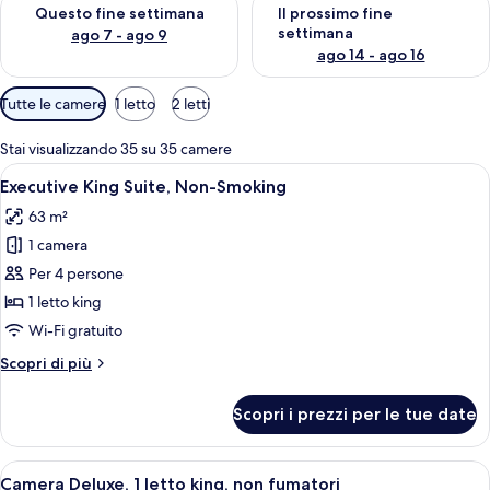
Verifica la disponibilità per questo fine settimana, ago 7 - ago
Verifica la disponibilità per il
Questo fine settimana
Il prossimo fine
settimana
ago 7 - ago 9
ago 14 - ago 16
Filtri
Tutte le camere
1 letto
2 letti
disponibili
per
Stai visualizzando 35 su 35 camere
le
Apri
Una camera d'albergo moderna con una 
7
Executive King Suite, Non-Smoking
camere
tutte
63 m²
le
1 camera
foto
per
Per 4 persone
Executive
1 letto king
King
Wi-Fi gratuito
Suite,
Altri
Scopri di più
Non-
dettagli
Smoking
per
Scopri i prezzi per le tue date
Executive
King
Suite,
Apri
Una moderna camera d'albergo con un 
10
Non-
Camera Deluxe, 1 letto king, non fumatori