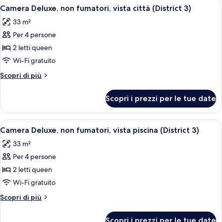
Apri
Camera d'albergo con due letti, una sc
6
(District
letto
Camera Deluxe, non fumatori, vista città (District 3)
tutte
king,
3
33 m²
non
le
&
fumatori
Per 4 persone
foto
Poolside
(District
per
2 letti queen
3
Cabana)
Camera
&
Wi-Fi gratuito
Poolside
Deluxe,
Altri
Scopri di più
Cabana)
non
dettagli
fumatori,
per
Scopri i prezzi per le tue date
Camera
vista
Deluxe,
città
non
Apri
Camera d'albergo con due letti, una sc
(District
6
fumatori,
Camera Deluxe, non fumatori, vista piscina (District 3)
tutte
vista
3)
33 m²
città
le
(District
Per 4 persone
foto
3)
per
2 letti queen
Camera
Wi-Fi gratuito
Deluxe,
Altri
Scopri di più
non
dettagli
fumatori,
per
Scopri i prezzi per le tue date