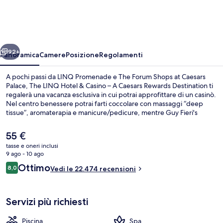
Hotel
&
Casino
ietro
Avanti
–
92+
Panoramica
Camere
Posizione
Regolamenti
A
A pochi passi da LINQ Promenade e The Forum Shops at Caesars
Caesars
Palace, The LINQ Hotel & Casino – A Caesars Rewards Destination ti
regalerà una vacanza esclusiva in cui potrai approfittare di un casinò.
Rewards
Nel centro benessere potrai farti coccolare con massaggi “deep
Destination
tissue”, aromaterapia e manicure/pedicure, mentre Guy Fieri's
Vegas Kitchen, uno dei 4 ristoranti in loco aperto per la colazione, il
pranzo e la cena, ti permetterà di assaggiare le specialità della
Il
55 €
cucina americana. Gli altri punti di forza della struttura includono 4
prezzo
tasse e oneri inclusi
bar/lounge, una palestra aperta giorno e notte e un bagno turco. Le
attuale
9 ago - 10 ago
recensioni dei viaggiatori menzionano la posizione centrale e le
Piscina stagionale all'aperto, cabanas
è
Recensioni
attrazioni nei dintorni. Approfitta dei mezzi pubblici nelle vicinanze:
Ottimo
8,0
Vedi le 22.474 recensioni
55 €
8,0 su 10
Stazione di Harrah’s & The LINQ è a 6 min e Stazione di Flamingo -
Caesars Palace Monorail a 8 min a piedi.
Servizi più richiesti
Piscina
Spa