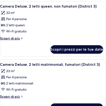
fumatori
2
Apri
Camera d'albergo con due letti, una sc
5
(District
letti
Camera Deluxe, 2 letti queen, non fumatori (District 3)
tutte
matrimoniali,
3)
33 m²
non
le
fumatori
Per 4 persone
foto
(District
per
2 letti queen
3)
Camera
Wi-Fi gratuito
Deluxe,
Altri
Scopri di più
2
dettagli
letti
per
Scopri i prezzi per le tue date
Camera
queen,
Deluxe,
non
2
Apri
Camera d'albergo con due letti, una sc
fumatori
5
letti
Camera Deluxe, 2 letti matrimoniali, fumatori (District 3)
tutte
queen,
(District
33 m²
non
le
3)
fumatori
Per 4 persone
foto
(District
per
2 letti matrimoniali
3)
Camera
Wi-Fi gratuito
Deluxe,
Altri
Scopri di più
2
dettagli
letti
per