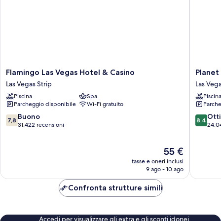
Flamingo
Planet
Flamingo Las Vegas Hotel & Casino
Planet
Las
Hollywo
Las Vegas Strip
Las Vega
Vegas
Resort
Piscina
Spa
Piscin
Hotel
&
Parcheggio disponibile
Wi-Fi gratuito
Parche
&
Casino
Casino
Las
7.8
8.4
Buono
Ott
7,8
8,4
Las
Vegas
su
su
31.422 recensioni
24.0
Vegas
Strip
10,
10,
Strip
Buono,
Ottimo,
Il
55 €
31.422
24.040
prezzo
recensioni
recensio
tasse e oneri inclusi
attuale
9 ago - 10 ago
è
55 €
Confronta strutture simili
Accedi per visualizzare gli extra e gli sconti idonei.