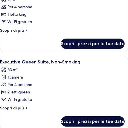
non
le
fumatori
Per 4 persone
foto
per
1 letto king
Deluxe
Wi-Fi gratuito
King
Altri
Scopri di più
Suite,
dettagli
Non
per
Scopri i prezzi per le tue date
Deluxe
Smoking
King
Suite,
Apri
Una camera d'albergo moderna con una 
6
Non
Executive Queen Suite, Non-Smoking
tutte
Smoking
63 m²
le
1 camera
foto
per
Per 4 persone
Executive
2 letti queen
Queen
Wi-Fi gratuito
Suite,
Altri
Scopri di più
Non-
dettagli
Smoking
per
Scopri i prezzi per le tue date
Executive