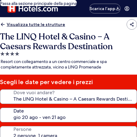
Passa alla sezione principale della pagina
Scarica l’app
Visualizza tutte le strutture
The LINQ Hotel & Casino – A
Caesars Rewards Destination
Struttura
a
Resort con collegamento a un centro commerciale e spa
4.0
completamente attrezzata, vicino a LINQ Promenade
stelle
Scegli le date per vedere i prezzi
Dove vuoi andare?
Date
Persone