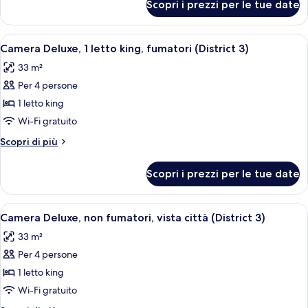
Scopri i prezzi per le tue date
Camera
matrimoniali,
Deluxe,
fumatori
2
Apri
Una camera d'albergo moderna con un l
(District
7
letti
Camera Deluxe, 1 letto king, fumatori (District 3)
tutte
matrimoniali,
3)
33 m²
fumatori
le
(District
Per 4 persone
foto
3)
per
1 letto king
Camera
Wi-Fi gratuito
Deluxe,
Altri
Scopri di più
1
dettagli
letto
per
Scopri i prezzi per le tue date
Camera
king,
Deluxe,
fumatori
1
Apri
Una camera d'albergo moderna con un l
(District
7
letto
Camera Deluxe, non fumatori, vista città (District 3)
tutte
king,
3)
33 m²
fumatori
le
(District
Per 4 persone
foto
3)
per
1 letto king
Camera
Wi-Fi gratuito
Deluxe,