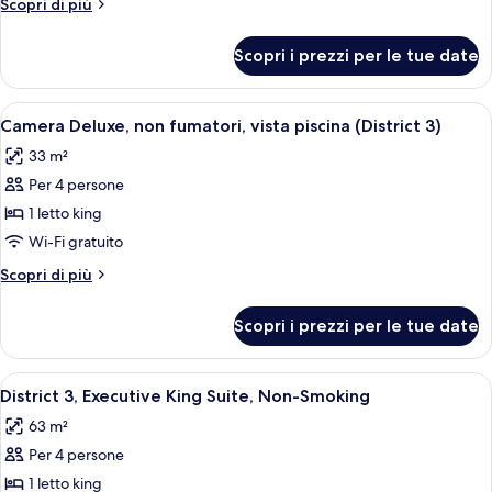
Altri
Scopri di più
non
dettagli
fumatori,
per
Scopri i prezzi per le tue date
Camera
vista
Deluxe,
città
non
Apri
Una camera d'albergo moderna con un l
(District
6
fumatori,
Camera Deluxe, non fumatori, vista piscina (District 3)
tutte
vista
3)
33 m²
città
le
(District
Per 4 persone
foto
3)
per
1 letto king
Camera
Wi-Fi gratuito
Deluxe,
Altri
Scopri di più
non
dettagli
fumatori,
per
Scopri i prezzi per le tue date
Camera
vista
Deluxe,
piscina
non
Apri
Una camera d'albergo con un letto gra
(District
6
fumatori,
District 3, Executive King Suite, Non-Smoking
tutte
vista
3)
63 m²
piscina
le
(District
Per 4 persone
foto
3)
per
1 letto king