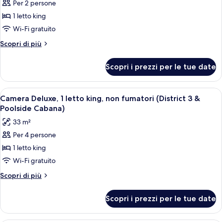
Per 2 persone
non
le
piscina
fumatori,
1 letto king
foto
vista
per
Wi-Fi gratuito
piscina
Deluxe
Altri
Scopri di più
King
dettagli
per
Room
Scopri i prezzi per le tue date
Deluxe
Pool
King
View
Room
Apri
Una camera d'albergo moderna con un l
9
Pool
Camera Deluxe, 1 letto king, non fumatori (District 3 &
tutte
View
Poolside Cabana)
le
33 m²
foto
Per 4 persone
per
1 letto king
Camera
Deluxe,
Wi-Fi gratuito
1
Altri
Scopri di più
letto
dettagli
per
king,
Scopri i prezzi per le tue date
Camera
non
Deluxe,
fumatori
1