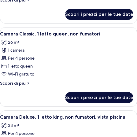
Scopri di più
1
dettagli
letto
per
Scopri i prezzi per le tue date
Camera
king,
Deluxe,
non
1
Apri
Una camera d'albergo con un letto gra
fumatori
5
letto
Camera Classic, 1 letto queen, non fumatori
tutte
king,
(Strip
26 m²
non
le
View)
fumatori
1 camera
foto
(Strip
per
Per 4 persone
View)
Camera
1 letto queen
Classic,
Wi-Fi gratuito
1
Altri
Scopri di più
letto
dettagli
queen,
per
Scopri i prezzi per le tue date
Camera
non
Classic,
fumatori
1
Apri
Una camera d'albergo moderna con un l
7
letto
Camera Deluxe, 1 letto king, non fumatori, vista piscina
tutte
queen,
33 m²
non
le
fumatori
Per 4 persone
foto