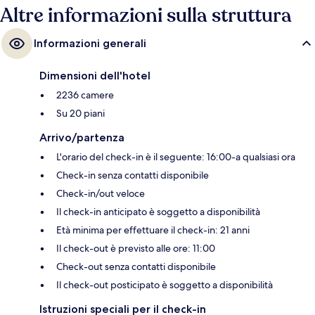
Altre informazioni sulla struttura
menzionano la posizione centrale e le attrazioni nei dintorni. Approfitta
dei mezzi pubblici nelle vicinanze: Stazione di Harrah’s & The LINQ è a 6
min e Stazione di Flamingo - Caesars Palace Monorail a 8 min a piedi.
Informazioni generali
Dimensioni dell'hotel
2236 camere
Su 20 piani
Arrivo/partenza
L'orario del check-in è il seguente: 16:00-a qualsiasi ora
Check-in senza contatti disponibile
Check-in/out veloce
Il check-in anticipato è soggetto a disponibilità
Età minima per effettuare il check-in: 21 anni
Il check-out è previsto alle ore: 11:00
Check-out senza contatti disponibile
Il check-out posticipato è soggetto a disponibilità
Istruzioni speciali per il check-in