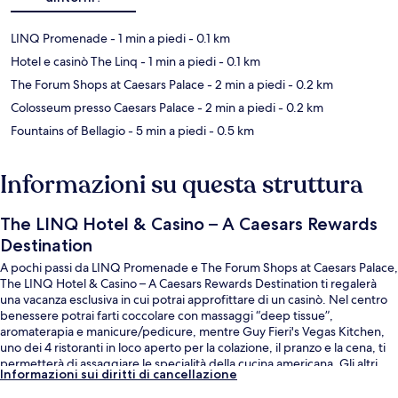
LINQ Promenade
- 1 min a piedi
- 0.1 km
Hotel e casinò The Linq
- 1 min a piedi
- 0.1 km
The Forum Shops at Caesars Palace
- 2 min a piedi
- 0.2 km
Colosseum presso Caesars Palace
- 2 min a piedi
- 0.2 km
Fountains of Bellagio
- 5 min a piedi
- 0.5 km
Informazioni su questa struttura
The LINQ Hotel & Casino – A Caesars Rewards
Destination
A pochi passi da LINQ Promenade e The Forum Shops at Caesars Palace,
The LINQ Hotel & Casino – A Caesars Rewards Destination ti regalerà
una vacanza esclusiva in cui potrai approfittare di un casinò. Nel centro
benessere potrai farti coccolare con massaggi “deep tissue”,
aromaterapia e manicure/pedicure, mentre Guy Fieri's Vegas Kitchen,
uno dei 4 ristoranti in loco aperto per la colazione, il pranzo e la cena, ti
permetterà di assaggiare le specialità della cucina americana. Gli altri
Informazioni sui diritti di cancellazione
punti di forza della struttura includono 4 bar/lounge, una palestra
aperta giorno e notte e un bagno turco. Le recensioni dei viaggiatori