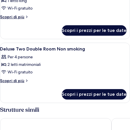
1 letto king
foto
Smoking
per
Wi-Fi gratuito
Deluxe
Altri
Scopri di più
King
dettagli
per
Room
Scopri i prezzi per le tue date
Deluxe
Non
King
smoking
Room
Apri
Doccia, set di cortesia firmato, asciug
1
Non
Deluxe Two Double Room Non smoking
tutte
smoking
Per 4 persone
le
2 letti matrimoniali
foto
per
Wi-Fi gratuito
Deluxe
Altri
Scopri di più
Two
dettagli
per
Double
Scopri i prezzi per le tue date
Deluxe
Room
Two
Non
Double
Strutture simili
smoking
Room
Non
Flamingo Las Vegas Hotel & Casino
Planet H
smoking