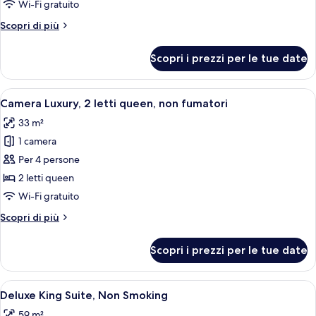
Camera
Wi-Fi gratuito
Luxury,
Altri
Scopri di più
1
dettagli
letto
per
Scopri i prezzi per le tue date
Camera
king,
Luxury,
non
1
Apri
Camera d'albergo con due letti, una sc
fumatori
6
letto
Camera Luxury, 2 letti queen, non fumatori
tutte
king,
33 m²
non
le
fumatori
1 camera
foto
per
Per 4 persone
Camera
2 letti queen
Luxury,
Wi-Fi gratuito
2
Altri
Scopri di più
letti
dettagli
queen,
per
Scopri i prezzi per le tue date
Camera
non
Luxury,
fumatori
2
Apri
Una moderna camera d'hotel con un div
7
letti
Deluxe King Suite, Non Smoking
tutte
queen,
59 m²