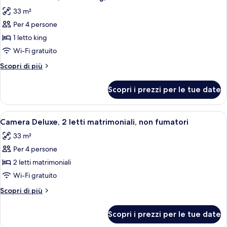
tutte
Smoking
33 m²
le
Per 4 persone
foto
per
1 letto king
Camera
Wi-Fi gratuito
Deluxe,
Altri
Scopri di più
1
dettagli
letto
per
Scopri i prezzi per le tue date
Camera
king,
Deluxe,
non
1
Apri
Camera d'albergo con due letti, una sc
fumatori
6
letto
Camera Deluxe, 2 letti matrimoniali, non fumatori
tutte
king,
33 m²
non
le
fumatori
Per 4 persone
foto
per
2 letti matrimoniali
Camera
Wi-Fi gratuito
Deluxe,
Altri
Scopri di più
2
dettagli
letti
per
Scopri i prezzi per le tue date
Camera
matrimoniali,
Deluxe,