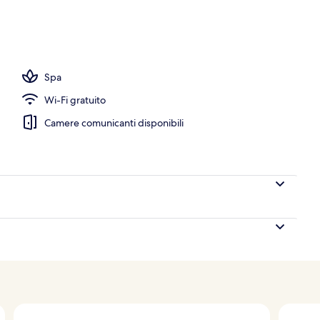
perto, cabanas (a pagamento), ombrelloni da piscina
Spa
Wi-Fi gratuito
Camere comunicanti disponibili