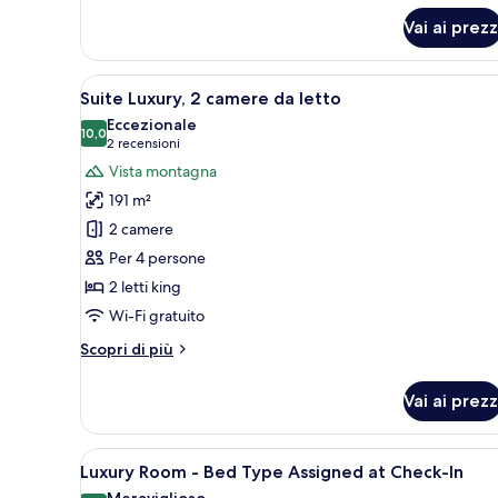
per
Vai ai prezz
Camera
Apri
Una camera d'albergo con un'am
5
Suite Luxury, 2 camere da letto
tutte
Eccezionale
le
10,0
10,0 su 10
(2
2 recensioni
foto
recensioni)
Vista montagna
per
191 m²
Suite
2 camere
Luxury,
Per 4 persone
2
2 letti king
camere
da
Wi-Fi gratuito
letto
Altri
Scopri di più
dettagli
per
Vai ai prezz
Suite
Luxury,
2
Apri
Una camera d'albergo moderna 
6
camere
Luxury Room - Bed Type Assigned at Check-In
tutte
da