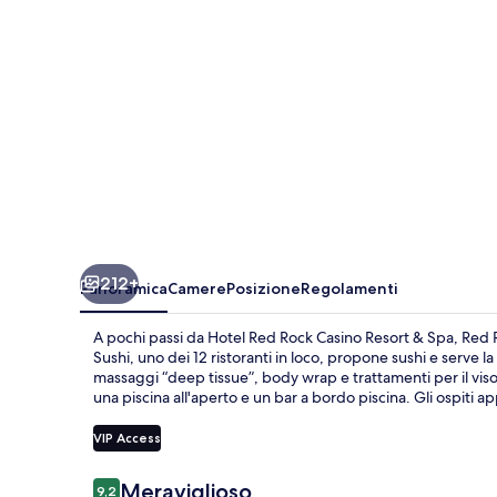
and
Spa
212+
Panoramica
Camere
Posizione
Regolamenti
A pochi passi da Hotel Red Rock Casino Resort & Spa, Red 
Sushi, uno dei 12 ristoranti in loco, propone sushi e serve l
massaggi “deep tissue”, body wrap e trattamenti per il viso. 
una piscina all'aperto e un bar a bordo piscina. Gli ospiti a
VIP Access
Recensioni
Meraviglioso
9,2