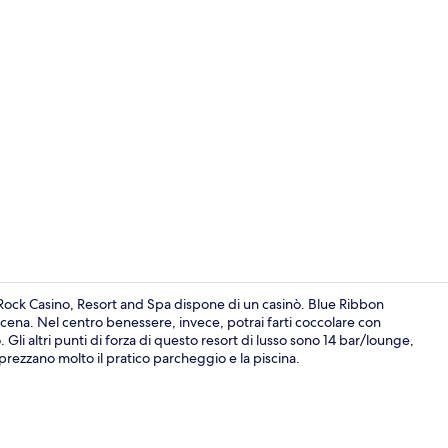
Video strutt
Rock Casino, Resort and Spa dispone di un casinò. Blue Ribbon
a cena. Nel centro benessere, invece, potrai farti coccolare con
Gli altri punti di forza di questo resort di lusso sono 14 bar/lounge,
One 80 Suite
pprezzano molto il pratico parcheggio e la piscina.