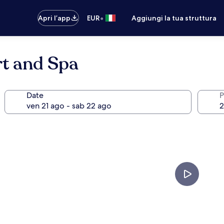
•
Apri l’app
EUR
Aggiungi la tua struttura
rt and Spa
Date
P