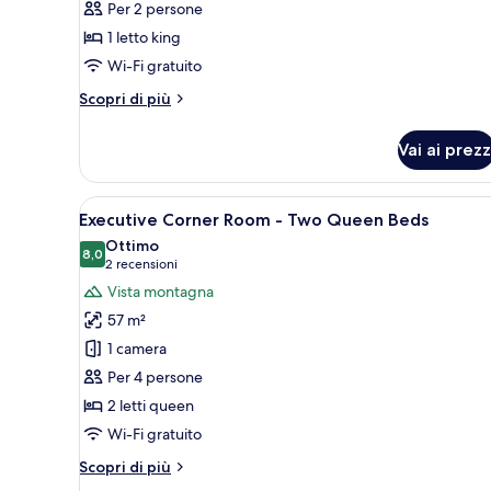
Per 2 persone
-
1 letto king
Canyon
View
Wi-Fi gratuito
King
Altri
Scopri di più
dettagli
per
Vai ai prezz
Luxury
Room
-
Apri
Una moderna camera d'albergo c
6
Canyon
Executive Corner Room - Two Queen Beds
tutte
View
Ottimo
King
le
8,0
8,0 su 10
(2
2 recensioni
foto
recensioni)
Vista montagna
per
57 m²
Executive
1 camera
Corner
Per 4 persone
Room
2 letti queen
-
Two
Wi-Fi gratuito
Queen
Altri
Scopri di più
Beds
dettagli