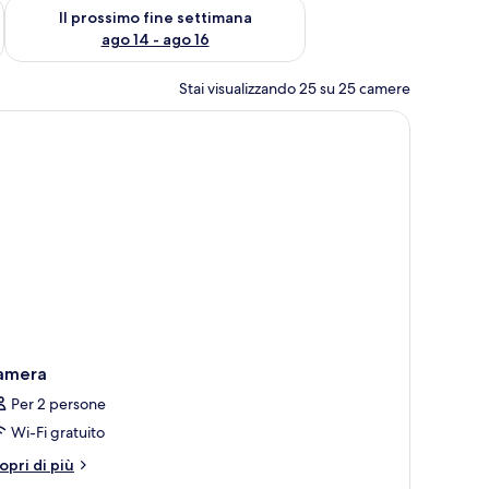
ne settimana, ago 7 - ago 9
Verifica la disponibilità per il prossimo fine settimana, ago 14 
Il prossimo fine settimana
ago 14 - ago 16
Stai visualizzando 25 su 25 camere
amera
Per 2 persone
Wi-Fi gratuito
tri
opri di più
ttagli