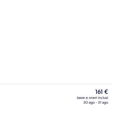
Twist Suite | Vista città
ura
Il
161 €
prezzo
tasse e oneri inclusi
attuale
30 ago - 31 ago
 | Vista balcone
One 80 Suite | Area soggiorno | TV LCD
è
161 €