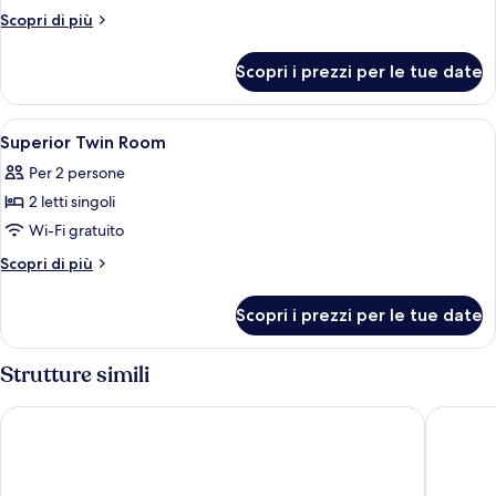
Triple
Altri
Scopri di più
Room
dettagli
per
Scopri i prezzi per le tue date
Triple
Room
Apri
Un bagno moderno con lavandino, spec
3
Superior Twin Room
tutte
Per 2 persone
le
2 letti singoli
foto
per
Wi-Fi gratuito
Superior
Altri
Scopri di più
Twin
dettagli
per
Room
Scopri i prezzi per le tue date
Superior
Twin
Room
Strutture simili
V Hotel Lavender
Hotel Mi