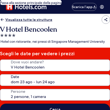
Passa alla sezione principale della pagina
Scarica l’app
Visualizza tutte le strutture
V Hotel Bencoolen
Struttura
a
Hotel con ristorante, nei pressi di Singapore Management University
4.0
stelle
Scegli le date per vedere i prezzi
Dove vuoi andare?
Date
Persone
Cerca