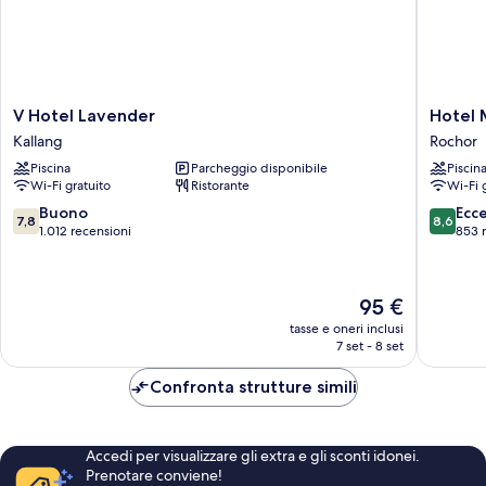
V
Hotel
V Hotel Lavender
Hotel 
Hotel
Mi
Kallang
Rochor
Lavender
Rochor
Piscina
Parcheggio disponibile
Piscin
Kallang
Rochor
Wi-Fi gratuito
Ristorante
Wi-Fi 
7.8
8.6
Buono
Ecc
7,8
8,6
su
su
1.012 recensioni
853 
10,
10,
Buono,
Eccellen
1.012
853
Il
95 €
recensioni
recensio
prezzo
tasse e oneri inclusi
attuale
7 set - 8 set
è
95 €
Confronta strutture simili
Accedi per visualizzare gli extra e gli sconti idonei.
Prenotare conviene!