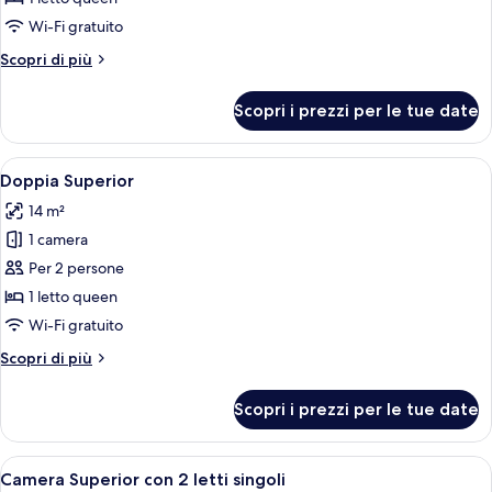
Deluxe
Wi-Fi gratuito
Altri
Scopri di più
dettagli
per
Scopri i prezzi per le tue date
Doppia
Deluxe
Apri
Camera d'albergo con un letto, una scr
4
Doppia Superior
tutte
14 m²
le
1 camera
foto
per
Per 2 persone
Doppia
1 letto queen
Superior
Wi-Fi gratuito
Altri
Scopri di più
dettagli
per
Scopri i prezzi per le tue date
Doppia
Superior
Apri
Una camera d'albergo con due letti si
4
Camera Superior con 2 letti singoli