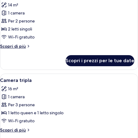
tutte
14 m²
le
1 camera
foto
per
Per 2 persone
Camera
2 letti singoli
Superior
Wi-Fi gratuito
con
Altri
Scopri di più
2
dettagli
letti
per
Scopri i prezzi per le tue date
Camera
singoli
Superior
con
Apri
Camera d'albergo con due letti, una sc
4
2
Camera tripla
tutte
letti
16 m²
singoli
le
1 camera
foto
per
Per 3 persone
Camera
1 letto queen e 1 letto singolo
tripla
Wi-Fi gratuito
Altri
Scopri di più
dettagli