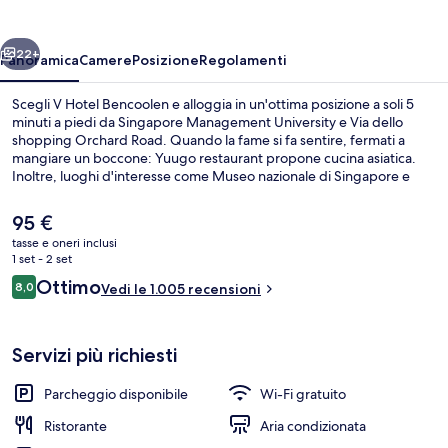
ietro
Avanti
22+
Panoramica
Camere
Posizione
Regolamenti
Scegli V Hotel Bencoolen e alloggia in un'ottima posizione a soli 5
minuti a piedi da Singapore Management University e Via dello
shopping Orchard Road. Quando la fame si fa sentire, fermati a
mangiare un boccone: Yuugo restaurant propone cucina asiatica.
Inoltre, luoghi d'interesse come Museo nazionale di Singapore e
Museo Peranakan si trovano a soli 10 minuti a piedi. Il personale
gentile e la posizione invidiabile sono caratteristiche apprezzate
Il
95 €
dalle recensioni degli ospiti. La struttura è una comoda base per
prezzo
tasse e oneri inclusi
spostarsi con i mezzi pubblici: Stazione di Bencoolen si trova a 2 min
attuale
1 set - 2 set
a piedi e Stazione di Bras Basah a 5.
Esterni
è
Recensioni
Ottimo
8,0
Vedi le 1.005 recensioni
95 €
8,0 su 10
Servizi più richiesti
Parcheggio disponibile
Wi-Fi gratuito
Ristorante
Aria condizionata