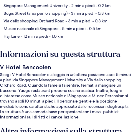
Singapore Management University
- 2 min a piedi
- 0.2 km
Bugis Street (area per lo shopping)
- 3 min a piedi
- 0.3 km
Via dello shopping Orchard Road
- 3 min a piedi
- 0.3 km
Museo nazionale di Singapore
- 5 min a piedi
- 0.5 km
Haji Lane
- 12 min a piedi
- 1.0 km
Informazioni su questa struttura
V Hotel Bencoolen
Scegli V Hotel Bencoolen e alloggia in un'ottima posizione a soli 5 minuti
a piedi da Singapore Management University e Via dello shopping
Orchard Road. Quando la fame si fa sentire, fermati a mangiare un
boccone: Yuugo restaurant propone cucina asiatica. Inoltre, luoghi
d'interesse come Museo nazionale di Singapore e Museo Peranakan si
trovano a soli 10 minuti a piedi. Il personale gentile e la posizione
invidiabile sono caratteristiche apprezzate dalle recensioni degli ospiti.
La struttura è una comoda base per spostarsi con i mezzi pubblici:
Stazione di Bencoolen si trova a 2 min a piedi e Stazione di Bras Basah a
Informazioni sui diritti di cancellazione
5.
Altre informazioni sulla struttura