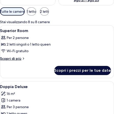
ago 21 - ago 23
Filtri
Tutte le camere
1 letto
2 letti
disponibili
per
Stai visualizzando 8 su 8 camere
le
Apri
Biancheria da letto di alta qualità, un
3
Superior Room
camere
tutte
Per 2 persone
le
2 letti singoli o 1 letto queen
foto
per
Wi-Fi gratuito
Superior
Altri
Scopri di più
Room
dettagli
per
Scopri i prezzi per le tue date
Superior
Room
Apri
Una camera d'albergo moderna con un l
4
Doppia Deluxe
tutte
16 m²
le
1 camera
foto
per
Per 3 persone
Doppia
1 letto queen