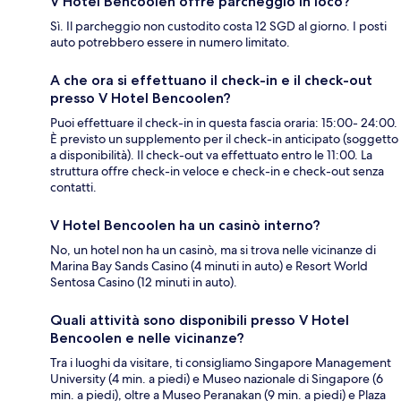
V Hotel Bencoolen offre parcheggio in loco?
Sì. Il parcheggio non custodito costa 12 SGD al giorno. I posti
auto potrebbero essere in numero limitato.
A che ora si effettuano il check-in e il check-out
presso V Hotel Bencoolen?
Puoi effettuare il check-in in questa fascia oraria: 15:00- 24:00.
È previsto un supplemento per il check-in anticipato (soggetto
a disponibilità). Il check-out va effettuato entro le 11:00. La
struttura offre check-in veloce e check-in e check-out senza
contatti.
V Hotel Bencoolen ha un casinò interno?
No, un hotel non ha un casinò, ma si trova nelle vicinanze di
Marina Bay Sands Casino (4 minuti in auto) e Resort World
Sentosa Casino (12 minuti in auto).
Quali attività sono disponibili presso V Hotel
Bencoolen e nelle vicinanze?
Tra i luoghi da visitare, ti consigliamo Singapore Management
University (4 min. a piedi) e Museo nazionale di Singapore (6
min. a piedi), oltre a Museo Peranakan (9 min. a piedi) e Plaza