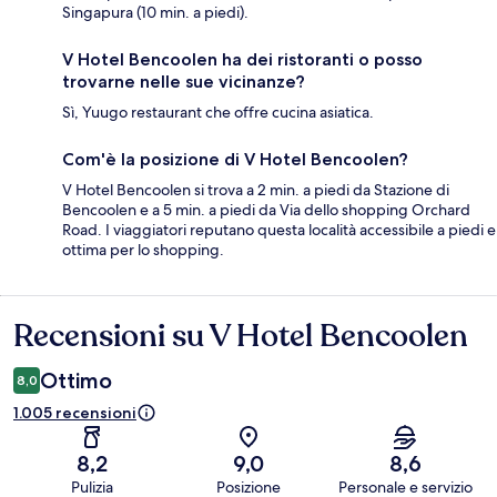
Singapura (10 min. a piedi).
V Hotel Bencoolen ha dei ristoranti o posso
trovarne nelle sue vicinanze?
Sì, Yuugo restaurant che offre cucina asiatica.
Com'è la posizione di V Hotel Bencoolen?
V Hotel Bencoolen si trova a 2 min. a piedi da Stazione di
Bencoolen e a 5 min. a piedi da Via dello shopping Orchard
Road. I viaggiatori reputano questa località accessibile a piedi e
ottima per lo shopping.
Recensioni su V Hotel Bencoolen
Recensioni
Ottimo
8,0
1.005 recensioni
8,2
9,0
8,6
Pulizia
Posizione
Personale e servizio