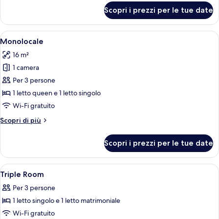
per
Scopri i prezzi per le tue date
Camera
tripla
Apri
Una camera d'albergo con un letto, un
5
Monolocale
tutte
16 m²
le
1 camera
foto
per
Per 3 persone
Monolocale
1 letto queen e 1 letto singolo
Wi-Fi gratuito
Altri
Scopri di più
dettagli
per
Scopri i prezzi per le tue date
Monolocale
Apri
Biancheria da letto di alta qualità, un
3
Triple Room
tutte
Per 3 persone
le
1 letto singolo e 1 letto matrimoniale
foto
per
Wi-Fi gratuito