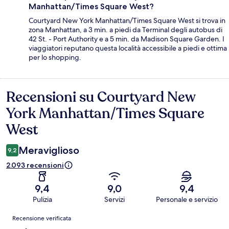
Manhattan/Times Square West?
Courtyard New York Manhattan/Times Square West si trova in
zona Manhattan, a 3 min. a piedi da Terminal degli autobus di
42 St. - Port Authority e a 5 min. da Madison Square Garden. I
viaggiatori reputano questa località accessibile a piedi e ottima
per lo shopping.
Recensioni su Courtyard New
Recensioni
York Manhattan/Times Square
West
Meraviglioso
9,2
2.093 recensioni
9,4
9,0
9,4
Pulizia
Servizi
Personale e servizio
Recensioni
Recensione verificata