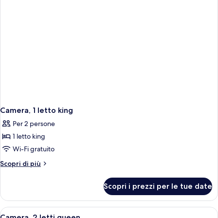
Camera, 1 letto king
Per 2 persone
1 letto king
Wi-Fi gratuito
Altri
Scopri di più
dettagli
per
Scopri i prezzi per le tue date
Camera,
1
letto
Apri
Camera d'albergo con due letti, una sc
3
king
Camera, 2 letti queen