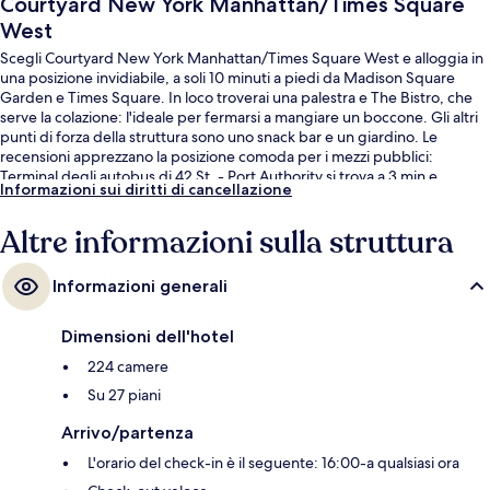
Courtyard New York Manhattan/Times Square
West
Scegli Courtyard New York Manhattan/Times Square West e alloggia in
una posizione invidiabile, a soli 10 minuti a piedi da Madison Square
Garden e Times Square. In loco troverai una palestra e The Bistro, che
serve la colazione: l'ideale per fermarsi a mangiare un boccone. Gli altri
punti di forza della struttura sono uno snack bar e un giardino. Le
recensioni apprezzano la posizione comoda per i mezzi pubblici:
Terminal degli autobus di 42 St. - Port Authority si trova a 3 min e
Informazioni sui diritti di cancellazione
Stazione di 34 St. - Penn a 4 min.
Altre informazioni sulla struttura
Informazioni generali
Dimensioni dell'hotel
224 camere
Su 27 piani
Arrivo/partenza
L'orario del check-in è il seguente: 16:00-a qualsiasi ora