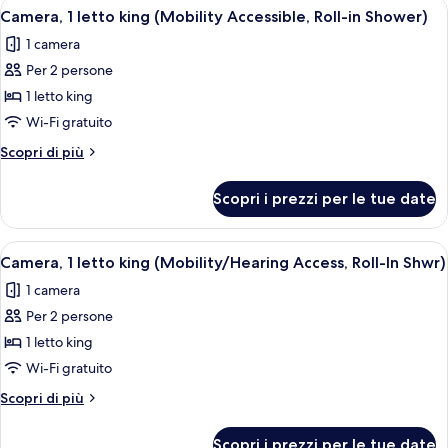
Apri
Camera d'albergo con letto, scrivania, 
Tub)
7
king
Camera, 1 letto king (Mobility Accessible, Roll-in Shower)
tutte
(Mobility/Hearing
1 camera
Accessible,
le
Tub)
Per 2 persone
foto
per
1 letto king
Camera,
Wi-Fi gratuito
1
Altri
Scopri di più
letto
dettagli
king
per
Scopri i prezzi per le tue date
Camera,
(Mobility
1
Accessible,
letto
Apri
Camera d'albergo con letto, scrivania, 
Roll-
7
king
Camera, 1 letto king (Mobility/Hearing Access, Roll-In Shwr)
tutte
(Mobility
in
1 camera
Accessible,
le
Shower)
Roll-
Per 2 persone
foto
in
per
1 letto king
Shower)
Camera,
Wi-Fi gratuito
1
Altri
Scopri di più
letto
dettagli
king
per
Scopri i prezzi per le tue date