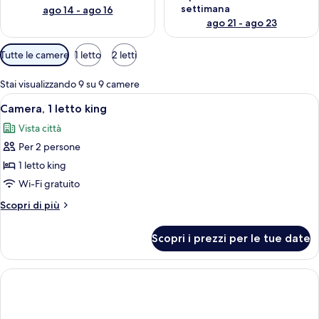
settimana
ago 14 - ago 16
ago 21 - ago 23
Filtri
Tutte le camere
1 letto
2 letti
disponibili
per
Stai visualizzando 9 su 9 camere
le
Apri
Camera d'albergo con letto, scrivania, 
2
Camera, 1 letto king
camere
tutte
Vista città
le
Per 2 persone
foto
per
1 letto king
Camera,
Wi-Fi gratuito
1
Altri
Scopri di più
letto
dettagli
king
per
Scopri i prezzi per le tue date
Camera,
1
letto
king