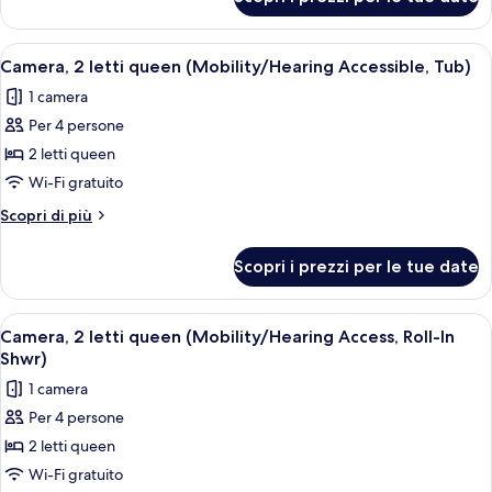
Camera,
(Mobility/Hearing
1
Access,
letto
Apri
Camera d'albergo con due letti, una sc
Roll-
5
king
Camera, 2 letti queen (Mobility/Hearing Accessible, Tub)
tutte
(Mobility/Hearing
In
1 camera
Access,
le
Shwr)
Roll-
Per 4 persone
foto
In
per
2 letti queen
Shwr)
Camera,
Wi-Fi gratuito
2
Altri
Scopri di più
letti
dettagli
queen
per
Scopri i prezzi per le tue date
Camera,
(Mobility/Hearing
2
Accessible,
letti
Apri
Camera d'albergo con due letti, una sc
Tub)
5
queen
Camera, 2 letti queen (Mobility/Hearing Access, Roll-In
tutte
(Mobility/Hearing
Shwr)
Accessible,
le
1 camera
Tub)
foto
Per 4 persone
per
2 letti queen
Camera,
2
Wi-Fi gratuito