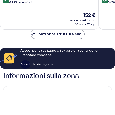
South
South
su
su
4.995 recensioni
5.618
Manhattan
Manhatt
10,
10,
Eccellente,
Meravigl
Il
152 €
4.995
5.618
prezzo
tasse e oneri inclusi
recensioni
recensio
attuale
16 ago - 17 ago
è
152 €
Confronta strutture simili
Accedi per visualizzare gli extra e gli sconti idonei.
Prenotare conviene!
Accedi
Iscriviti gratis
Informazioni sulla zona