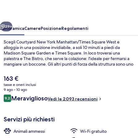
York
Manhattan/Times
Square
ietro
Avanti
West
29+
Panoramica
Camere
Posizione
Regolamenti
Scegli Courtyard New York Manhattan/Times Square West e
alloggia in una posizione invidiabile, a soli 10 minuti a piedi da
Madison Square Garden e Times Square. In loco troverai una
palestra e The Bistro, che serve la colazione: l'ideale per fermarsi a
mangiare un boccone. Gli altri punti di forza della struttura sono uno
snack bar e un giardino. Le recensioni apprezzano la posizione
comoda per i mezzi pubblici: Terminal degli autobus di 42 St. - Port
Il
163 €
Authority si trova a 3 min e Stazione di 34 St. - Penn a 4 min.
prezzo
tasse e oneri inclusi
attuale
9 ago - 10 ago
Colazione
è
Recensioni
Meraviglioso
9,2
Vedi le 2.093 recensioni
163 €
9,2 su 10
Servizi più richiesti
Animali ammessi
Wi-Fi gratuito