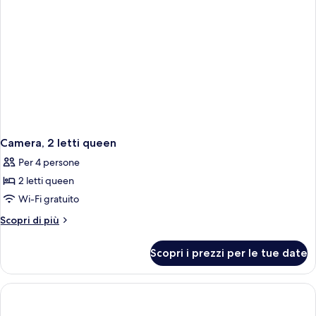
Camera, 2 letti queen
Per 4 persone
2 letti queen
Wi-Fi gratuito
Altri
Scopri di più
dettagli
per
Scopri i prezzi per le tue date
Camera,
2
letti
queen