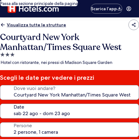
Passa alla sezione principale della pagina
Scarica l’app
Visualizza tutte le strutture
Courtyard New York
Manhattan/Times Square West
Struttura
a
Hotel con ristorante, nei pressi di Madison Square Garden
3.0
stelle
Scegli le date per vedere i prezzi
Dove vuoi andare?
Date
Persone