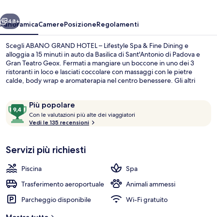
Lifestyle
ietro
Avanti
Spa
48+
Panoramica
Camere
Posizione
Regolamenti
&
Scegli ABANO GRAND HOTEL – Lifestyle Spa & Fine Dining e
Fine
alloggia a 15 minuti in auto da Basilica di Sant'Antonio di Padova e
Gran Teatro Geox. Fermati a mangiare un boccone in uno dei 3
Dining
ristoranti in loco e lasciati coccolare con massaggi con le pietre
calde, body wrap e aromaterapia nel centro benessere. Gli altri
punti di forza di questo hotel di lusso sono 2 piscine all'aperto, un
bar a bordo piscina e una palestra aperta giorno e notte.
Recensioni
9,4
Più popolare
C
su
Con le valutazioni più alte dei viaggiatori
o
Vedi le 135 recensioni
10,
Area per barbecue/picnic
n
Più
popolare
Servizi più richiesti
l
e
Piscina
Spa
v
a
Trasferimento aeroportuale
Animali ammessi
l
Parcheggio disponibile
Wi-Fi gratuito
u
t