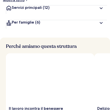
Mostra tutto
a
z
Servizi principali
(12)
i
o
n
Per famiglie
(6)
i
p
i
ù
Perché amiamo questa struttura
a
l
t
e
d
e
i
v
i
a
g
g
Il lavoro incontra il benessere
Delizio