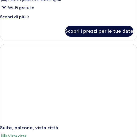
Superior
Wi-Fi gratuito
con
Altri
Scopri di più
letto
dettagli
matrimoniale
per
Scopri i prezzi per le tue date
Camera
o
Superior
2
con
letti
letto
singoli
matrimoniale
o
2
letti
singoli
Suite, balcone, vista città
Vista città