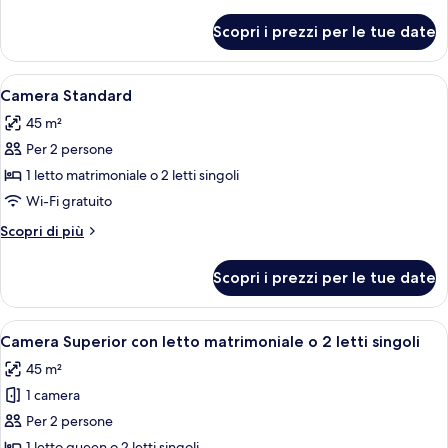
dettagli
per
Scopri i prezzi per le tue date
Suite
Junior,
balcone
Apri
Una camera d'hotel con un letto, una s
4
Camera Standard
tutte
45 m²
le
Per 2 persone
foto
per
1 letto matrimoniale o 2 letti singoli
Camera
Wi-Fi gratuito
Standard
Altri
Scopri di più
dettagli
per
Scopri i prezzi per le tue date
Camera
Standard
Apri
Minibar, una cassaforte in camera, ten
4
Camera Superior con letto matrimoniale o 2 letti singoli
tutte
45 m²
le
1 camera
foto
per
Per 2 persone
Camera
1 letto queen o 2 letti singoli