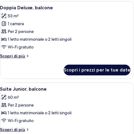
le
Apri
Camera d'albergo con un letto grande,
6
Doppia Deluxe, balcone
camere
tutte
53 m²
le
1 camera
foto
per
Per 2 persone
Doppia
1 letto matrimoniale o 2 letti singoli
Deluxe,
Wi-Fi gratuito
balcone
Altri
Scopri di più
dettagli
per
Scopri i prezzi per le tue date
Doppia
Deluxe,
balcone
Apri
Una camera d'albergo con un letto, un
8
Suite Junior, balcone
tutte
60 m²
le
Per 2 persone
foto
per
1 letto matrimoniale o 2 letti singoli
Suite
Wi-Fi gratuito
Junior,
Altri
Scopri di più
balcone