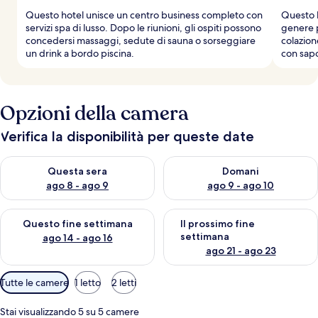
i
Questo hotel unisce un centro business completo con
Questo h
a
servizi spa di lusso. Dopo le riunioni, gli ospiti possono
genere p
t
concedersi massaggi, sedute di sauna o sorseggiare
colazion
o
un drink a bordo piscina.
con sapo
r
i
Opzioni della camera
Verifica la disponibilità per queste date
Verifica la disponibilità per questa sera, ago 8 - ago 9
Verifica la disponibilità per d
Questa sera
Domani
ago 8 - ago 9
ago 9 - ago 10
Verifica la disponibilità per questo fine settimana, ago 14 - ag
Verifica la disponibilità per i
Questo fine settimana
Il prossimo fine
settimana
ago 14 - ago 16
ago 21 - ago 23
Filtri
Tutte le camere
1 letto
2 letti
disponibili
per
Stai visualizzando 5 su 5 camere