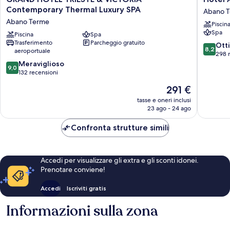
HOTEL
Abano
Contemporary Thermal Luxury SPA
Abano 
TRIESTE
Ritz
Abano Terme
Piscin
&
Abano
Spa
VICTORIA
Piscina
Spa
Terme
Trasferimento
Parcheggio gratuito
–
8.2
Ott
8,2
aeroportuale
Contemporary
su
298 
Thermal
9.0
10,
Meraviglioso
9,0
Luxury
su
Ottimo,
132 recensioni
SPA
10,
298
Il
291 €
Abano
Meraviglioso,
recensio
prezzo
Terme
132
tasse e oneri inclusi
attuale
23 ago - 24 ago
recensioni
è
291 €
Confronta strutture simili
Accedi per visualizzare gli extra e gli sconti idonei.
Prenotare conviene!
Accedi
Iscriviti gratis
Informazioni sulla zona