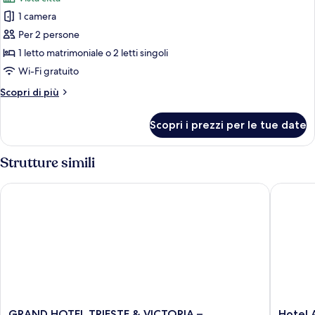
1 camera
Per 2 persone
1 letto matrimoniale o 2 letti singoli
Wi-Fi gratuito
Altri
Scopri di più
dettagli
per
Scopri i prezzi per le tue date
Suite,
balcone,
vista
Strutture simili
città
GRAND HOTEL TRIESTE & VICTORIA – Contemporary Thermal 
Hotel Ab
GRAND
Hotel
GRAND HOTEL TRIESTE & VICTORIA –
Hotel 