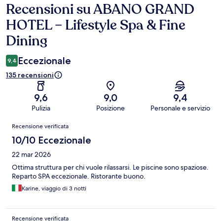
Recensioni su ABANO GRAND
Recensioni
HOTEL – Lifestyle Spa & Fine
Dining
Eccezionale
9,4
135 recensioni
9,6
9,0
9,4
Pulizia
Posizione
Personale e servizio
Recensioni
Recensione verificata
10/10 Eccezionale
22 mar 2026
Ottima struttura per chi vuole rilassarsi. Le piscine sono spaziose.
Reparto SPA eccezionale. Ristorante buono.
Karine, viaggio di 3 notti
Recensione verificata