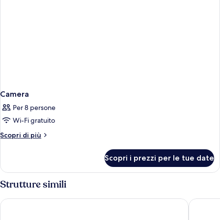
Pool
Camera
Per 8 persone
Wi-Fi gratuito
Altri
Scopri di più
dettagli
per
Scopri i prezzi per le tue date
Camera
Strutture simili
Hotel Riu Jambo - All Inclusive
Hotel Riu