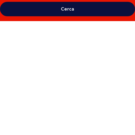
Cerca
Galleria
fotografica
per
The
Mora