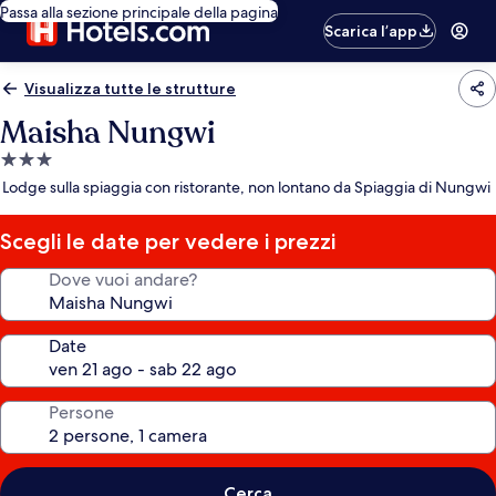
Passa alla sezione principale della pagina
Scarica l’app
Visualizza tutte le strutture
Maisha Nungwi
Struttura
a
Lodge sulla spiaggia con ristorante, non lontano da Spiaggia di Nungwi
3.0
stelle
Scegli le date per vedere i prezzi
Dove vuoi andare?
Date
Persone
Cerca