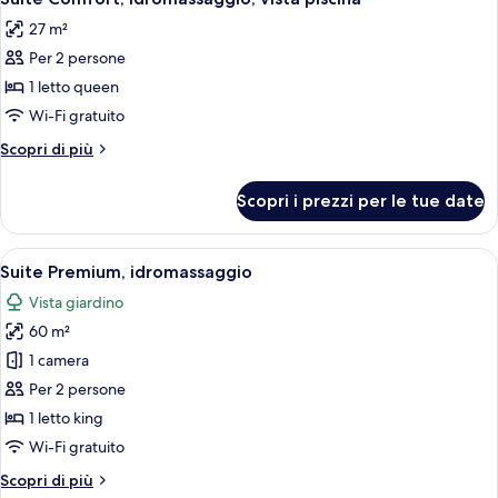
tutte
giardino
27 m²
le
Per 2 persone
foto
per
1 letto queen
Suite
Wi-Fi gratuito
Comfort,
Altri
Scopri di più
idromassaggio,
dettagli
vista
per
Scopri i prezzi per le tue date
Suite
piscina
Comfort,
idromassaggio,
Apri
Una vasca idromassaggio circondata da
1
vista
Suite Premium, idromassaggio
tutte
piscina
Vista giardino
le
60 m²
foto
per
1 camera
Suite
Per 2 persone
Premium,
1 letto king
idromassaggio
Wi-Fi gratuito
Altri
Scopri di più