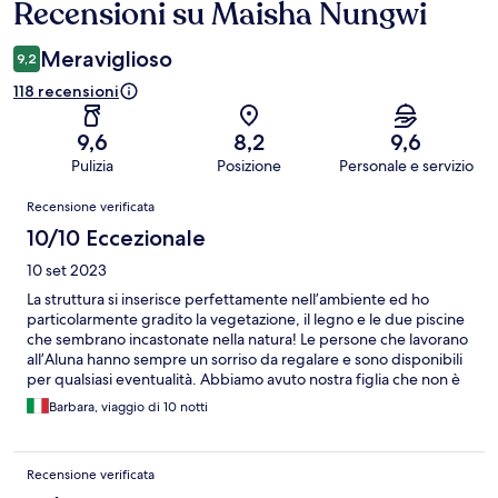
Recensioni su Maisha Nungwi
Recensioni
Meraviglioso
9,2
118 recensioni
9,6
8,2
9,6
Pulizia
Posizione
Personale e servizio
Recensioni
Recensione verificata
10/10 Eccezionale
10 set 2023
La struttura si inserisce perfettamente nell’ambiente ed ho
particolarmente gradito la vegetazione, il legno e le due piscine
che sembrano incastonate nella natura! Le persone che lavorano
all’Aluna hanno sempre un sorriso da regalare e sono disponibili
per qualsiasi eventualità. Abbiamo avuto nostra figlia che non è
stata bene ma sono stati tutti gentilissimi e le preparavano
Barbara, viaggio di 10 notti
appositamente da mangiare. Sono bene organizzati e con il
Tuctuc sono facilmente raggiungibili le spiagge di Nungwi e
Kendwa o i vari ristorantini sulla costa. Un posto davvero
Recensione verificata
rilassante !