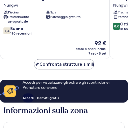
Beach
Golden
Nungwi
Nungwi
Bungalows
Hotel
Piscina
Spa
Piscin
Nungwi
Nungwi
Trasferimento
Parcheggio gratuito
Parche
aeroportuale
8.0
Ott
8,0
7.4
Buono
su
18 re
7,4
su
196 recensioni
10,
10,
Ottimo,
Il
92 €
Buono,
18
prezzo
196
tasse e oneri inclusi
recensio
attuale
7 set - 8 set
recensioni
è
92 €
Confronta strutture simili
Accedi per visualizzare gli extra e gli sconti idonei.
Prenotare conviene!
Accedi
Iscriviti gratis
Informazioni sulla zona