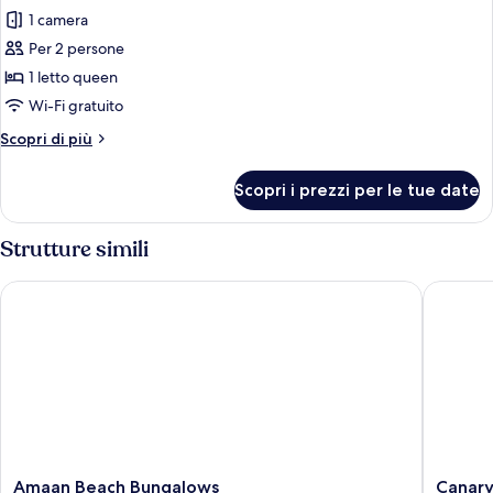
2
1 camera
foto
letti
per
Per 2 persone
singoli,
Doppia
vista
1 letto queen
giardino
Standard,
Wi-Fi gratuito
vista
Altri
Scopri di più
piscina
dettagli
per
Scopri i prezzi per le tue date
Doppia
Standard,
vista
Strutture simili
piscina
Amaan Beach Bungalows
Canary G
Amaan
Canary
Amaan Beach Bungalows
Canary