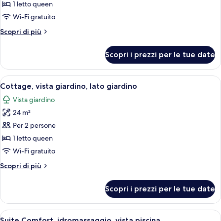
per
1 letto queen
Doppia
Wi-Fi gratuito
Comfort,
Altri
Scopri di più
vista
dettagli
piscina
per
Scopri i prezzi per le tue date
Doppia
Comfort,
vista
Apri
Una costruzione con tetto di paglia im
10
piscina
Cottage, vista giardino, lato giardino
tutte
Vista giardino
le
24 m²
foto
per
Per 2 persone
Cottage,
1 letto queen
vista
Wi-Fi gratuito
giardino,
Altri
Scopri di più
lato
dettagli
giardino
per
Scopri i prezzi per le tue date
Cottage,
vista
giardino,
Apri
Una scala in legno conduce a una pisci
19
lato
Suite Comfort, idromassaggio, vista piscina