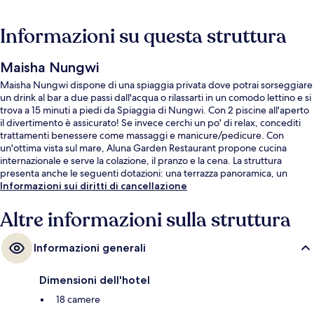
Informazioni su questa struttura
Maisha Nungwi
Maisha Nungwi dispone di una spiaggia privata dove potrai sorseggiare
un drink al bar a due passi dall'acqua o rilassarti in un comodo lettino e si
trova a 15 minuti a piedi da Spiaggia di Nungwi. Con 2 piscine all'aperto
il divertimento è assicurato! Se invece cerchi un po' di relax, concediti
trattamenti benessere come massaggi e manicure/pedicure. Con
un'ottima vista sul mare, Aluna Garden Restaurant propone cucina
internazionale e serve la colazione, il pranzo e la cena. La struttura
presenta anche le seguenti dotazioni: una terrazza panoramica, un
bar/lounge e una terrazza. Altri viaggiatori apprezzano il personale
Informazioni sui diritti di cancellazione
gentile della struttura.
Altre informazioni sulla struttura
Informazioni generali
Dimensioni dell'hotel
18 camere