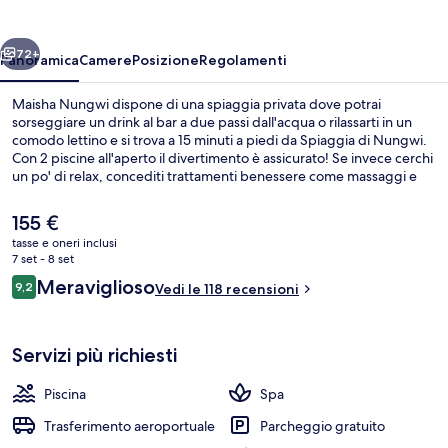
ietro
Avanti
72+
Panoramica
Camere
Posizione
Regolamenti
Maisha Nungwi dispone di una spiaggia privata dove potrai
sorseggiare un drink al bar a due passi dall'acqua o rilassarti in un
comodo lettino e si trova a 15 minuti a piedi da Spiaggia di Nungwi.
Con 2 piscine all'aperto il divertimento è assicurato! Se invece cerchi
un po' di relax, concediti trattamenti benessere come massaggi e
manicure/pedicure. Con un'ottima vista sul mare, Aluna Garden
Restaurant propone cucina internazionale e serve la colazione, il
Il
155 €
pranzo e la cena. La struttura presenta anche le seguenti dotazioni:
prezzo
tasse e oneri inclusi
una terrazza panoramica, un bar/lounge e una terrazza. Altri
attuale
7 set - 8 set
viaggiatori apprezzano il personale gentile della struttura.
Bar sulla spiaggia
è
Recensioni
Meraviglioso
9,2
Vedi le 118 recensioni
155 €
9,2 su 10
Servizi più richiesti
Piscina
Spa
Trasferimento aeroportuale
Parcheggio gratuito