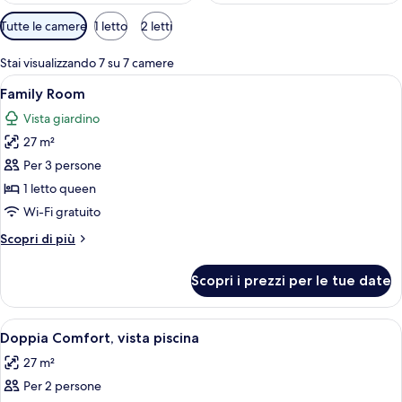
Filtri
Tutte le camere
1 letto
2 letti
disponibili
per
Stai visualizzando 7 su 7 camere
le
Apri
Un pontile in legno con un tetto di pa
8
Family Room
camere
tutte
Vista giardino
le
27 m²
foto
per
Per 3 persone
Family
1 letto queen
Room
Wi-Fi gratuito
Altri
Scopri di più
dettagli
per
Scopri i prezzi per le tue date
Family
Room
Apri
Una camera da letto con un letto, una t
12
Doppia Comfort, vista piscina
tutte
27 m²
le
Per 2 persone
foto