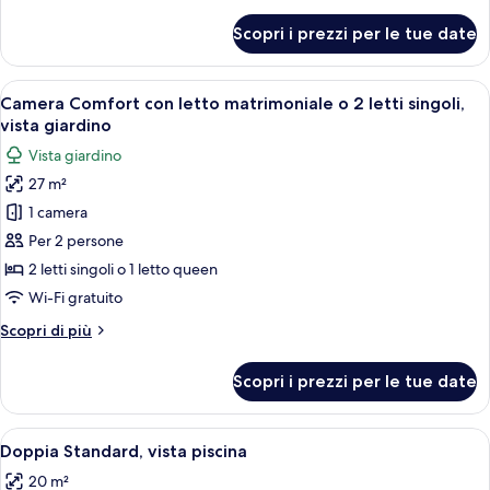
dettagli
per
Scopri i prezzi per le tue date
Suite
Premium,
idromassaggio
Apri
Una camera da letto con un letto, una t
10
Camera Comfort con letto matrimoniale o 2 letti singoli,
tutte
vista giardino
le
Vista giardino
foto
27 m²
per
1 camera
Camera
Comfort
Per 2 persone
con
2 letti singoli o 1 letto queen
letto
Wi-Fi gratuito
matrimoniale
Altri
Scopri di più
o
dettagli
2
per
Scopri i prezzi per le tue date
Camera
letti
Comfort
singoli,
con
Apri
Un patio in legno con ringhiera metall
vista
5
letto
Doppia Standard, vista piscina
tutte
giardino
matrimoniale
20 m²
o
le